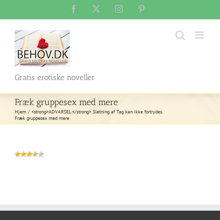
Skip
Facebook
X
Instagram
Pinterest
to
content
Gratis erotiske noveller
Fræk gruppesex med mere
Hjem
<strong>ADVARSEL:</strong> Sletning af Tag kan ikke fortrydes.
Fræk gruppesex med mere