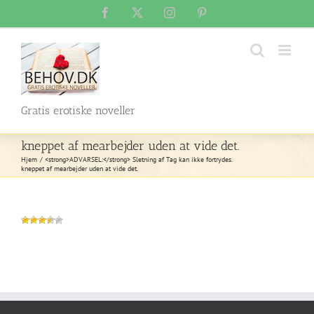
Skip
Facebook
X
Instagram
Pinterest
to
content
Gratis erotiske noveller
kneppet af mearbejder uden at vide det.
Hjem
<strong>ADVARSEL:</strong> Sletning af Tag kan ikke fortrydes.
kneppet af mearbejder uden at vide det.