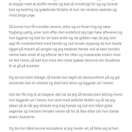
at stoppe med at straffe hende og bad så mindeligt for sig og lovede
bod og bedring og grædende fortalte at hun var verdens sødeste og
mest artige pige.
Så kunne hun få minutter senere, stille sig an foran mig og være
frygtelig uartig, eller som efter den endefuld jeg lige have afleveret og
hun tiggede og bad for sin bare ende og var gråden nær, da jeg som
sagt fik medlidenhed med hende og lod hende slippeog da hun havde
ligget på maven på sengen og jeg trøstede hende ved at køle hendes
varme bare ende af og efterse den for rifter og masserede enden med
en fed lotion, så bad hun med den mest spæde stemme om tilladelse
til at gå på toilettet
Og da hun kom tilbage, så havde hun taget sin skoleuniform på og gik
smilende hen til vinduet og stod helt stille og kiggede ud i haven.
Det der fik mig til at reagere, det var da jeg så hendes ben stilling mens
hun kiggede ud i haven, hun stod med adskilte fødder og så var jeg
sikker på at når jeg stillede mig bag hende og lod min hånd glide
søgende op mellem hendes varme lår for at føle efter om hun havde
tisset i bukserne
Og da min hånd kunne konstatere at jeg havde ret, så følte jeg at hun