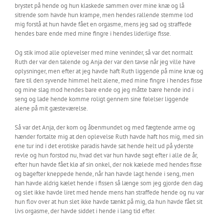
brystet på hende og hun klaskede sammen over mine knæ og lå
sitrende som havde hun krampe, men hendes rallende stemme lod
mig forstå at hun havde fået en orgasme, mens jeg sad og straffede
hendes bare ende med mine fingre i hendes liderlige fisse.
Og stik imod alle oplevelser med mine veninder, så var det normalt
Ruth der var den talende og Anja der var den tavse når jeg ville have
oplysninger, men efter at jeg havde haft Ruth liggende på mine knæ og
fare til den syvende himmel helt alene, med mine fingre i hendes fisse
og mine slag mod hendes bare ende og jeg måtte bære hende ind i
seng og lade hende komme roligt gennem sine følelser liggende
alene på mit gæsteværelse.
Så var det Anja, der kom og åbenmundet og med fægtende arme og
hænder fortalte mig at den oplevelse Ruth havde haft hos mig, med sin
ene tur ind i det erotiske paradis havde sat hende helt ud på yderste
revle og hun forstod nu, hvad det var hun havde søgt efter i alle de år,
efter hun havde fået klø af sin onkel, der nok kælede med hendes fisse
og bagefter kneppede hende, når han havde lagt hende i seng, men
han havde aldrig kælet hende i fissen så længe som jeg gjorde den dag
og slet ikke havde liret med hende mens han straffede hende og nu var
hun flov over at hun slet ikke havde tænkt på mig, da hun havde fået sit
livs orgasme, der havde siddet i hende i lang tid efter.