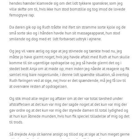
hendes hænder klamrede sig om det lidt tykkere spanskrør, som jeg
ville skifte om til, hvis ikke hun stod bomstille og tog imod de lovede
femogtyve rap.
Da døren gik op og Ruth trådte ind iført sin stramme sorte kjole og de
små sorte sko og i hånden havde hun sit massageapparat, hun stod
smilende og dog med et
lidt forbavset udtryk i øjnene.
Og jeg vil være ærlig og sige at jeg stivnede og tænkte hvad nu, jeg
måtte jo have glemt noget, hvis jeg havde aftalt med Ruth at hun skulle
komme til sin ugentlige opdragelse og jeg så havde glemt det og i
stedet bedt Anja om at møde op, men inden jeg nåede at reagere og fik
samlet mig bare nogenlunde, i denne lidt spændte situation, så overtog
Ruth føringen ved at sige, nej hvor er det spændende, må jeg få lov til
at overvære resten af opdragelsen.
Og stik imod alle regler og aftaler om at der var total tavshed under
afstraffelsen at det kun var mig der sagde noget at det kun var mig der
gav ordre og at det kun var mig der styrede damen til total lydighed og
at hun kun åbnede munden, hvis hun fik speciel tilladelse af mig og det
til trods.
Så drejede Anja sit kønne ansigt og tillod sig at sige at hun meget gerne