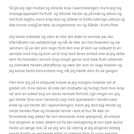
Så gik jeg lige modsat og stillede Anja i skammekrogen, mens jeg tog
massageapparatet fra Ruth
og stillede hende op på knæ og albuer og
red Ruth bagfra, mens Anja stod og lyttede til Ruths liderlige udbrud og
ikke kunne undgå at høre, da orgasmerne rev og flåede i Ruths fisse
Jeg havde indirekte og uden at ville det skabt et veninde par, der
efterhånden var uadskillelige og når de ikke sov hos hinanden og var
sammen, så var det som regel fordi den ene af dem var indkaldt til en
samtale med mig og kom ud til mig med deres surhed over at jeg skilte
dem fra hinanden, selvom Anja meget gerne ville have Ruth siddende
og overvære hendes afstraffelse og være der som en slags bisidder og
jeg kunne bedst koncentrere mig, når jeg havde dem én ad gangen.
Men hvor jeg på et tidspunkt troede at jeg muligvis mistede lidt af
grebet om mine damer, så viste det modsatte sig hurtigt, fordi hvor Anja
var som en lukket bog om deres veninde forhold, lige meget om jeg
gav hende fyrre eller halvtreds slag med spanskrøret i hendes bare
ende og lod hende stå i skammekrogen, mens jeg stod bag hende og
lirede hendes fisse og hviskede hende i øret at hun fik ikke sin
forventede bag stikker før hun besvarede mine spørgsmål, så undlod
hun alligevel at svare, sikkert ud fra den betragtning at hun bare skulle
holde ud længe nok, så var jeg selv så, liderlig at jeg alligevel besteg
hende bagfra og red hende hårdt og liderligt frem til vores enorme