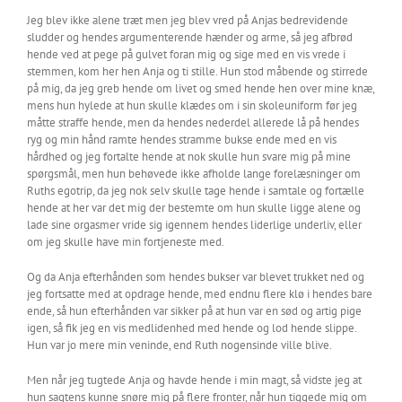
Jeg blev ikke alene træt men jeg blev vred på Anjas bedrevidende
sludder og hendes argumenterende hænder og arme, så jeg afbrød
hende ved at pege på gulvet foran mig og sige med en vis vrede i
stemmen, kom her hen Anja og ti stille. Hun stod måbende og stirrede
på mig, da jeg greb hende om livet og smed hende hen over mine knæ,
mens hun hylede at hun skulle klædes om i sin skoleuniform før jeg
måtte straffe hende, men da hendes nederdel allerede lå på hendes
ryg og min hånd ramte hendes stramme bukse ende med en vis
hårdhed og jeg fortalte hende at nok skulle hun svare mig på mine
spørgsmål, men hun behøvede ikke afholde lange forelæsninger om
Ruths egotrip, da jeg nok selv skulle tage hende i samtale og fortælle
hende at her var det mig der bestemte om hun skulle ligge alene og
lade sine orgasmer vride sig igennem hendes liderlige underliv, eller
om jeg skulle have min fortjeneste med.
Og da Anja efterhånden som hendes bukser var blevet trukket ned og
jeg fortsatte med at opdrage hende, med endnu flere klø i hendes bare
ende, så hun efterhånden var sikker på at hun var en sød og artig pige
igen, så fik jeg en vis medlidenhed med hende og lod hende slippe.
Hun var jo mere min veninde, end Ruth nogensinde ville blive.
Men når jeg tugtede Anja og havde hende i min magt, så vidste jeg at
hun sagtens kunne snøre mig på flere fronter, når hun tiggede mig om