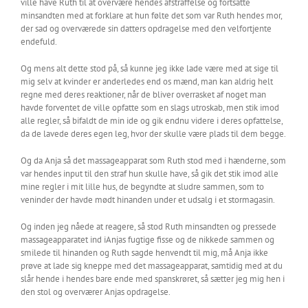
ville have Ruth til at overvære hendes afstraffelse og fortsatte
minsandten med at forklare at hun følte det som var Ruth hendes mor,
der sad og overværede sin datters opdragelse med den velfortjente
endefuld.
Og mens alt dette stod på, så kunne jeg ikke lade være med at sige til
mig selv at kvinder er anderledes end os mænd, man kan aldrig helt
regne med deres reaktioner, når de bliver overrasket af noget man
havde forventet de ville opfatte som en slags utroskab, men stik imod
alle regler, så bifaldt de min ide og gik endnu videre i deres opfattelse,
da de lavede deres egen leg, hvor der skulle være plads til dem begge.
Og da Anja så det massageapparat som Ruth stod med i hænderne, som
var hendes input til den straf hun skulle have, så gik det stik imod alle
mine regler i mit lille hus, de begyndte at sludre sammen, som to
veninder der havde mødt hinanden under et udsalg i et stormagasin.
Og inden jeg nåede at reagere, så stod Ruth minsandten og pressede
massageapparatet ind iAnjas fugtige fisse og de nikkede sammen og
smilede til hinanden og Ruth sagde henvendt til mig, må Anja ikke
prøve at lade sig kneppe med det massageapparat, samtidig med at du
slår hende i hendes bare ende med spanskrøret, så sætter jeg mig hen i
den stol og overværer Anjas opdragelse.