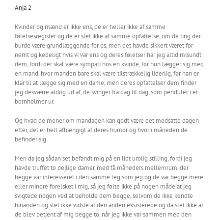
Anja 2
Kvinder og mænd er ikke ens, de er heller ikke af samme
følelsesregister og de er slet ikke af samme opfattelse, om de ting der
burde være grundlæggende for os, men det havde sikkert været for
nemt og kedeligt hvis vi var ens og deres følelser har jeg altid misundt
dem, fordi der skal være sympati hos en kvinde, før hun lægger sig med
en mand, hvor manden bare skal være tilstrækkelig liderlig, før han er
klar til at lægge sig med en dame, men deres opfattelser dem finder
jeg desværre aldrig ud af, de svinger fra dag til dag, som pendulet i et
bornholmer ur.
Og hvad de mener om mandagen kan godt være det modsatte dagen
efter, det er helt afhængigt af deres humør og hvor i måneden de
befinder sig
Men da jeg sådan set befandt mig på en lidt urolig stilling, fordi jeg
havde truffet to dejlige damer, med få måneders mellemrum, der
begge var interesseret i den samme leg som jeg og de var begge mere
eller mindre forelsket i mig, så jeg følte ikke på nogen måde at jeg
svigtede nogen ved at beholde dem begge, selvom de ikke kendte
hinanden og slet ikke vidste at den anden eksisterede og da slet ikke at
de blev betjent af mig begge to, når jeg ikke var sammen med den