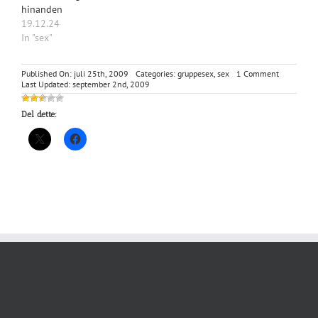
hinanden
19.12.24
In "sex"
on
Published On: juli 25th, 2009
Categories:
gruppesex
,
sex
1 Comment
Anja
Last Updated: september 2nd, 2009
3
Del dette: