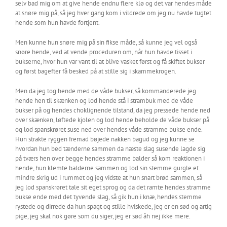
selv bad mig om at give hende endnu flere klø og det var hendes måde
at snøre mig på, så jeg hver gang kom i vildrede om jeg nu havde tugtet
hende som hun havde fortjent.
Men kunne hun snøre mig på sin fikse måde, så kunne jeg vel også
snøre hende, ved at vende proceduren om, når hun havde tisset i
bukserne, hvor hun var vant til at blive vasket først og få skiftet bukser
og først bagefter få besked på at stille sig i skammekrogen.
Men da jeg tog hende med de våde bukser, så kommanderede jeg
hende hen til skænken og lod hende stå i strambuk med de våde
bukser på og hendes choklignende tilstand, da jeg pressede hende ned
over skænken, løftede kjolen og lod hende beholde de våde bukser på
og lod spanskrøret suse ned over hendes våde stramme bukse ende.
Hun strakte ryggen fremad bøjede nakken bagud og jeg kunne se
hvordan hun bed tænderne sammen da næste slag susende lagde sig
på tværs hen over begge hendes stramme balder så kom reaktionen i
hende, hun klemte balderne sammen og lod sin stemme gurgle et
mindre skrig ud i rummet og jeg vidste at hun snart brød sammen, så
jeg lod spanskrøret tale sit eget sprog og da det ramte hendes stramme
bukse ende med det tyvende slag, så gik hun i knæ, hendes stemme
rystede og dirrede da hun spagt og stille hviskede, jeg er en sød og artig
pige, jeg skal nok gøre som du siger, jeg er sød åh nej ikke mere.