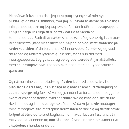
Men så var frikvarteret slut, jeg genoptog styringen af min nye
pludseligt opståede situation, hvor jeg
nu havde to damer på en gang i
min genopdragelse og jeg tog resolut fat i det indførte massageapparat
i Anjas fugtige liderlige fisse og trak det ud af hende og
kommanderede Ruth til at trække sine bukser af og sætte sig i den store
læderlænestol, med vidt skrævende bøjede ben og sætte fødderne på
sædet ved siden af sin bare ende, så hendes skød åbnede sig og stod
smilende og lækkert lyserødt glinsende, mens hun sad med
massageapparatet og gejlede sig op og overværede Anjas afstraffelse
med de femogtyve slag i hendes bare ende med det tynde smidige
spanskrør
Og når nu mine damer pludseligt fik den ide med at de selv ville
planlægge deres leg, uden at tage mig med i deres tilrettelægning og
uden at spørge mig først, så var jeg jo nødt til at fortælle dem begge to,
hvem af os der bestemte hvad der skulle ske og hvad der ikke skulle
ske i mit hus og i min opdragelse af dem, så da Anja havde modtaget
mine femogtyve slag med spanskrøret, uden at røre sig og faktisk havde
fortjent at blive defloreret bagfra, så hun havde fået sin fisse lindret i
mit vilde ridt af hende og hun så kunne få sine liderlige orgasmer til at
eksplodere i hendes underliv.