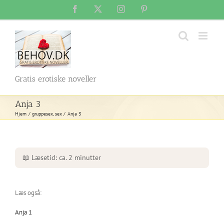
Skip
Facebook
X
Instagram
Pinterest
to
content
Gratis erotiske noveller
Anja 3
Hjem
gruppesex
sex
Anja 3
📖 Læsetid: ca. 2 minutter
Læs også:
Anja 1