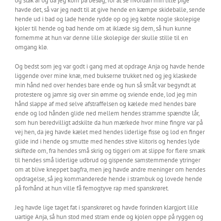
og stak af og da jeg kom på besøg, for at se hvordan min lille pige
havde det, så var jeg nødt til at give hende en kæmpe skideballe, sende
hende ud i bad og lade hende rydde op og jeg købte nogle skolepige
kjoler til hende og bad hende om at iklæde sig dem, så hun kunne
fornemme at hun var denne lille skolepige der skulle stille til en
omgang klø.
Og bedst som jeg var godt i gang med at opdrage Anja og havde hende
liggende over mine knæ, med bukserne trukket ned og jeg klaskede
min hånd ned over hendes bare ende og hun så småt var begyndt at
protestere og jamre sig over sin ømme og sviende ende, lod jeg min
hånd slappe af med selve afstraffelsen og kælede med hendes bare
ende og lod hånden glide ned mellem hendes stramme spændte lår,
som hun beredvilligt adskilte da hun mærkede hvor mine fingre var på
vej hen, da jeg havde kælet med hendes liderlige fisse og lod en finger
glide ind i hende og smutte med hendes stive klitoris og hendes lyde
skiftede om, fra hendes små skrig og tiggeri om at slippe for flere smæk
til hendes små liderlige udbrud og gispende samstemmende ytringer
om at blive kneppet bagfra, men jeg havde andre meninger om hendes
opdragelse, så jeg kommanderede hende i strambuk og lovede hende
på forhånd at hun ville få femogtyve rap med spanskrøret.
Jeg havde lige taget fat i spanskrøret og havde forinden klargjort lille
uartige Anja, så hun stod med stram ende og kjolen oppe på ryggen og