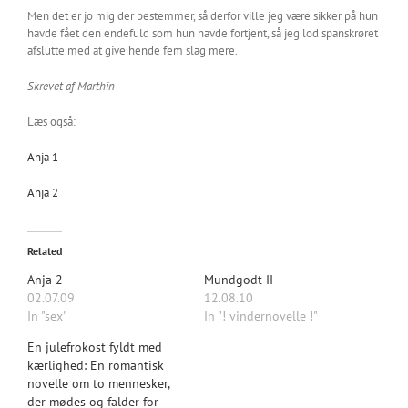
Men det er jo mig der bestemmer, så derfor ville jeg være sikker på hun
havde fået den endefuld som hun havde fortjent, så jeg lod spanskrøret
afslutte med at give hende fem slag mere.
Skrevet af Marthin
Læs også:
Anja 1
Anja 2
Related
Anja 2
Mundgodt II
02.07.09
12.08.10
In "sex"
In "! vindernovelle !"
En julefrokost fyldt med
kærlighed: En romantisk
novelle om to mennesker,
der mødes og falder for