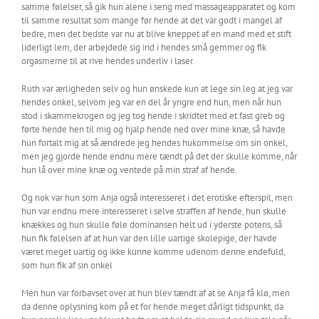
samme følelser, så gik hun alene i seng med massageapparatet og kom
til samme resultat som mange før hende at det var godt i mangel af
bedre, men det bedste var nu at blive kneppet af en mand med et stift
liderligt lem, der arbejdede sig ind i hendes små gemmer og fik
orgasmerne til at rive hendes underliv i laser.
Ruth var ærligheden selv og hun ønskede kun at lege sin leg at jeg var
hendes onkel, selvom jeg var en del år yngre end hun, men når hun
stod i skammekrogen og jeg tog hende i skridtet med et fast greb og
førte hende hen til mig og hjalp hende ned over mine knæ, så havde
hun fortalt mig at så ændrede jeg hendes hukommelse om sin onkel,
men jeg gjorde hende endnu mere tændt på det der skulle komme, når
hun lå over mine knæ og ventede på min straf af hende.
Og nok var hun som Anja også interesseret i det erotiske efterspil, men
hun var endnu mere interesseret i selve straffen af hende, hun skulle
knækkes og hun skulle føle dominansen helt ud i yderste potens, så
hun fik følelsen af at hun var den lille uartige skolepige, der havde
været meget uartig og ikke kunne komme udenom denne endefuld,
som hun fik af sin onkel
Men hun var forbavset over at hun blev tændt af at se Anja få klø, men
da denne oplysning kom på et for hende meget dårligt tidspunkt, da