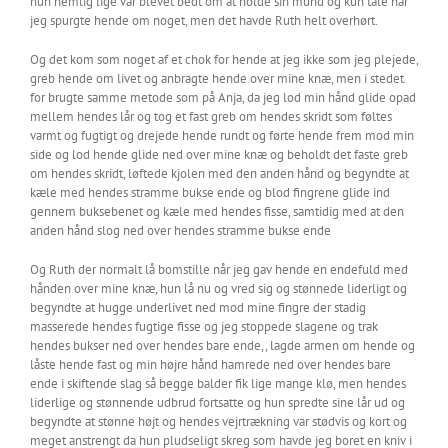
hun nemlig lige var blevet bedt om at holde sin mund og kun tale når
jeg spurgte hende om noget, men det havde Ruth helt overhørt.
Og det kom som noget af et chok for hende at jeg ikke som jeg plejede,
greb hende om livet og anbragte hende over mine knæ, men i stedet
for brugte samme metode som på Anja, da jeg lod min hånd glide opad
mellem hendes lår og tog et fast greb om hendes skridt som føltes
varmt og fugtigt og drejede hende rundt og førte hende frem mod min
side og lod hende glide ned over mine knæ og beholdt det faste greb
om hendes skridt, løftede kjolen med den anden hånd og begyndte at
kæle med hendes stramme bukse ende og blod fingrene glide ind
gennem buksebenet og kæle med hendes fisse, samtidig med at den
anden hånd slog ned over hendes stramme bukse ende
Og Ruth der normalt lå bomstille når jeg gav hende en endefuld med
hånden over mine knæ, hun lå nu og vred sig og stønnede liderligt og
begyndte at hugge underlivet ned mod mine fingre der stadig
masserede hendes fugtige fisse og jeg stoppede slagene og trak
hendes bukser ned over hendes bare ende,, lagde armen om hende og
låste hende fast og min højre hånd hamrede ned over hendes bare
ende i skiftende slag så begge balder fik lige mange klø, men hendes
liderlige og stønnende udbrud fortsatte og hun spredte sine lår ud og
begyndte at stønne højt og hendes vejrtrækning var stødvis og kort og
meget anstrengt da hun pludseligt skreg som havde jeg boret en kniv i