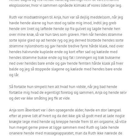
eksplosioner, hvor vi sammen opnåede klimaks af vores liderlige leg.
Ruth var modsætningen til Anja, hun var så dejlig meddelsom, når jeg
havde hende alene og hun stod og talte mig imod, indtil jeg greb
hende om livet og løftede hende op fra gulvet og lagde hende hen
over mine knæ, så var hun tavs som graven. Men når hendes stramme
sorte kjole gled op ad hende ryg og jeg derved blottede hendes sorte
stramme nylonshorts og gav hende tredive fyrre hårde klask, ned over
hendes halvrunde kuplede ende og kort efter sad og kælede med
hendes stramme bukse ende og tog fat i linningen og trak bukserne
ned over hendes bare ende og gav hende femten hårde klask på hver
balde og jeg så stoppede slagene og kælede med hendes bare ende
og lår.
Så fortalte hun simpelt hen alt hvad hun vidste, når jeg bad hende
fortælle mig hvad de egentligt foretog sig sammen, Anja og hende selv
og det var ikke småting jeg fik at vide.
Anja som åbenbart var i den opsøgende alder, havde en stor længsel
efter at prøve lidt af hvert og da det ikke gik så godt med at lade nogle
knægte lege med hende og kneppe hende frem til en orgasme, så ville
hun meget gerne prøve at ligge sammen med Ruth og lade hende
onanere hende med massageapparatet, man da Ruth ikke nærede de