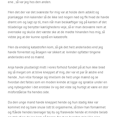
ene., så var jeg hos den anden.
Men det der var det sværeste for mig var at holde dem adskilt og
planlægge min kalender så de ikke led nogen nød og fik hvad de havde
drømt om og lagt op til, men når man beskæftiger sig på kanten af det
tilladelige og benytter kærlighedens veje, så er man desværre nem at
overraske og skulle det værste ske at de mødte hinanden hos mig, så
vidste jeg at der kunne opstå en katastrofe.
Men da endelig katastrofen kom, så gik det helt anderledes end jeg
havde forventet og årsagen var sikkert at
kvinder opfatter tingene
anderledes end os mænd.
Anja havde pludseligt midt i vores forhold fundet på at hun ikke brød
sig så meget om at blive kneppet af mig, der var et par år ældre end
hende , hun ville forsøge sig imellem de helt unge mænd og se
hvordan det føltes som en moden kvinde at ligge og sprælle under en
ung nybegynder i det erotiske liv og det viste sig hurtigt at være en stor
misforståelse fra hendes side.
Da den unge mand havde kneppet hende og hun stadig ikke var
kommet ind og bare snuse lidt til orgasmerne, så blev han fornærmet
og flåede hendes teenager tøj itu og frarøvede hende et mindre beløb