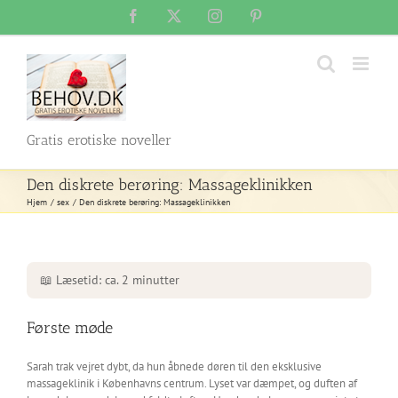
Skip
Facebook
X
Instagram
Pinterest
to
content
Gratis erotiske noveller
Den diskrete berøring: Massageklinikken
Hjem
sex
Den diskrete berøring: Massageklinikken
📖 Læsetid: ca. 2 minutter
Første møde
Sarah trak vejret dybt, da hun åbnede døren til den eksklusive
massageklinik i Københavns centrum. Lyset var dæmpet, og duften af