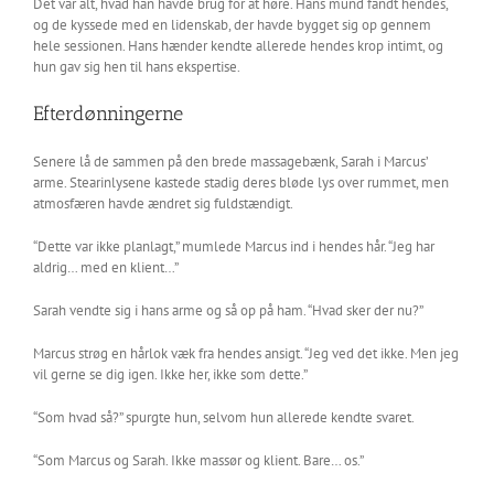
Det var alt, hvad han havde brug for at høre. Hans mund fandt hendes,
og de kyssede med en lidenskab, der havde bygget sig op gennem
hele sessionen. Hans hænder kendte allerede hendes krop intimt, og
hun gav sig hen til hans ekspertise.
Efterdønningerne
Senere lå de sammen på den brede massagebænk, Sarah i Marcus’
arme. Stearinlysene kastede stadig deres bløde lys over rummet, men
atmosfæren havde ændret sig fuldstændigt.
“Dette var ikke planlagt,” mumlede Marcus ind i hendes hår. “Jeg har
aldrig… med en klient…”
Sarah vendte sig i hans arme og så op på ham. “Hvad sker der nu?”
Marcus strøg en hårlok væk fra hendes ansigt. “Jeg ved det ikke. Men jeg
vil gerne se dig igen. Ikke her, ikke som dette.”
“Som hvad så?” spurgte hun, selvom hun allerede kendte svaret.
“Som Marcus og Sarah. Ikke massør og klient. Bare… os.”