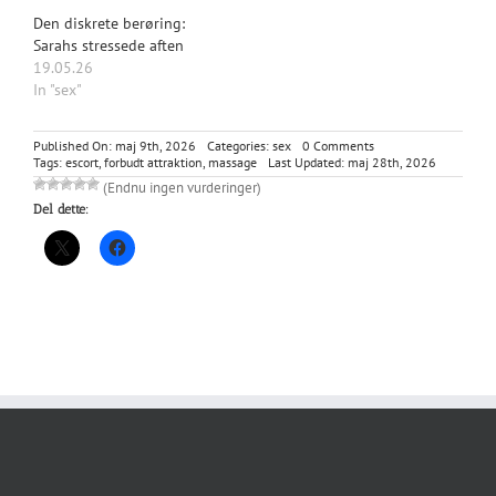
Den diskrete berøring:
Sarahs stressede aften
19.05.26
In "sex"
on
Published On: maj 9th, 2026
Categories:
sex
0 Comments
Den
Tags:
escort
,
forbudt attraktion
,
massage
Last Updated: maj 28th, 2026
diskrete
(Endnu ingen vurderinger)
berøring:
Del dette:
Massageklinikken