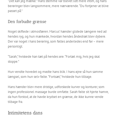
“Det kan jeg mærke.” Hans stemme var blevet lidt mere intim, og hans
berøringer blev langsommere, mere nærværende. “Du fortjener at blive
passet på.”
Den forbudte grænse
Noget skiftede i atmosfæren. Marcus’ hænder glidede længere ned ad
hendes ryg, og hun mærkede, hvordan hendes åndedræt blev dybere.
Der var noget i hans berøring, som føltes anderledes end før – mere
personligt.
“Sarah,” hviskede han tæt på hendes øre. “Fortæl mig, hvis jeg skal
stoppe.”
Hun vendte hovedet og mødte hans blik. I hans øjne så hun samme
længsel, som hun selv følte. “Fortsæt,” hviskede hun tilbage.
Hans hænder blev mere dristige, udforskede kurver og konturer, som
ingen professionel massage burde omfatte. Sarah følte sit hjerte hamre,
da hun forstod, at de havde krydset en grænse, de ikke kunne vende
tilbage fra.
Intimitetens dans