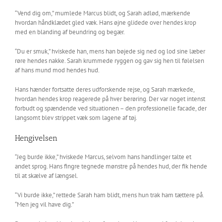
“Vend dig om,” mumlede Marcus blidt, og Sarah adlød, mærkende
hvordan håndklædet gled væk. Hans øjne glidede over hendes krop
med en blanding af beundring og begær.
“Du er smuk,” hviskede han, mens han bøjede sig ned og lod sine læber
røre hendes nakke. Sarah krummede ryggen og gav sig hen til følelsen
af hans mund mod hendes hud.
Hans hænder fortsatte deres udforskende rejse, og Sarah mærkede,
hvordan hendes krop reagerede på hver berøring. Der var noget intenst
forbudt og spændende ved situationen – den professionelle facade, der
langsomt blev strippet væk som lagene af tøj.
Hengivelsen
“Jeg burde ikke,” hviskede Marcus, selvom hans handlinger talte et
andet sprog. Hans fingre tegnede mønstre på hendes hud, der fik hende
til at skælve af længsel.
“Vi burde ikke,” rettede Sarah ham blidt, mens hun trak ham tættere på.
“Men jeg vil have dig.”