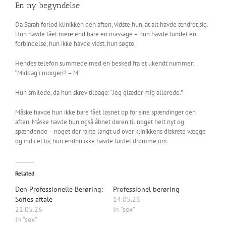
En ny begyndelse
Da Sarah forlod klinikken den aften, vidste hun, at alt havde ændret sig.
Hun havde fået mere end bare en massage – hun havde fundet en
forbindelse, hun ikke havde vidst, hun søgte.
Hendes telefon summede med en besked fra et ukendt nummer:
“Middag i morgen? – M”
Hun smilede, da hun skrev tilbage: “Jeg glæder mig allerede.”
Måske havde hun ikke bare fået løsnet op for sine spændinger den
aften. Måske havde hun også åbnet døren til noget helt nyt og
spændende – noget der rakte langt ud over klinikkens diskrete vægge
og ind i et liv, hun endnu ikke havde turdet drømme om.
Related
Den Professionelle Berøring:
Professionel berøring
Sofies aftale
14.05.26
21.05.26
In "sex"
In "sex"