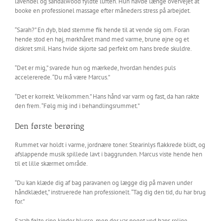
lavendel og sandalwood fyldte luften. Hun havde længe overvejet at
booke en professionel massage efter måneders stress på arbejdet.
“Sarah?” En dyb, blød stemme fik hende til at vende sig om. Foran
hende stod en høj, mørkhåret mand med varme, brune øjne og et
diskret smil. Hans hvide skjorte sad perfekt om hans brede skuldre.
“Det er mig,” svarede hun og mærkede, hvordan hendes puls
accelererede. “Du må være Marcus.”
“Det er korrekt. Velkommen.” Hans hånd var varm og fast, da han rakte
den frem. “Følg mig ind i behandlingsrummet.”
Den første berøring
Rummet var holdt i varme, jordnære toner. Stearinlys flakkrede blidt, og
afslappende musik spillede lavt i baggrunden. Marcus viste hende hen
til et lille skærmet område.
“Du kan klæde dig af bag paravanen og lægge dig på maven under
håndklædet,” instruerede han professionelt. “Tag dig den tid, du har brug
for.”
Sarah følte sine kinder blusse, men der var noget ved hans rolige,