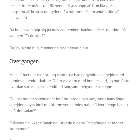
respektfulde måde, der fik hende til at slappe af. Hun klædte sig
langsomt af, bevidst om lydene fra rummet på den anden side af
paravanen.
Da hun havde lagt sig på massagebenken, bankede Marcus diskret på
væggen. “Er du klar?”
“Ja,” hviskede hun, mærkende sine nerver pible.
Overgangen
Marcus’ hænder var sikre og varme, da han begyndte at arbejde med
hendes spændte skuldre. Olien var varm mod hendes hud, og hun følte,
hvordan stress og anspændthed langsomt begyndte at slippe.
“Du har meget spændinger her,” mumlede han lavt, mens hans fingre
arbejdede dybt ind i musklerne ved hendes nakke. “Hvor længe har du
haft det sådan?”
“Måneder,” sukkede Sarah og lukkede øjnene. “Mit arbejde er meget
stressende.”