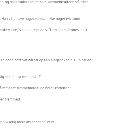
op, og hans skuldre føltes som sammenkrøllede ståltråde.
 Han ville have noget seriøst – ikke noget tvivlsomt.
kken otte,” sagde receptionist. “Hun er en af vores mest
d honningfarvet hår sat op i en elegant knold. Hun bar en
le dig som et nyt menneske?”
så mit eget sammenfoldelige bord i kofferten.”
af en fremmed.
blikkelig mere afslappet og intim.