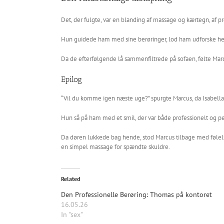
Det, der fulgte, var en blanding af massage og kærtegn, af pr
Hun guidede ham med sine berøringer, lod ham udforske hende
Da de efterfølgende lå sammenfiltrede på sofaen, følte Marcus
Epilog
“Vil du komme igen næste uge?” spurgte Marcus, da Isabella
Hun så på ham med et smil, der var både professionelt og pers
Da døren lukkede bag hende, stod Marcus tilbage med følels
en simpel massage for spændte skuldre.
Related
Den Professionelle Berøring: Thomas på kontoret
16.05.26
In "sex"