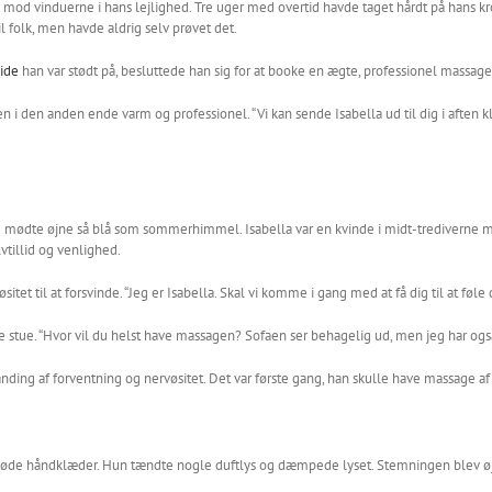
d vinduerne i hans lejlighed. Tre uger med overtid havde taget hårdt på hans kr
 folk, men havde aldrig selv prøvet det.
uide
han var stødt på, besluttede han sig for at booke en ægte, professionel massage.
 den anden ende varm og professionel. “Vi kan sende Isabella ud til dig i aften klo
 mødte øjne så blå som sommerhimmel. Isabella var en kvinde i midt-trediverne me
vtillid og venlighed.
sitet til at forsvinde. “Jeg er Isabella. Skal vi komme i gang med at få dig til at fø
ge stue. “Hvor vil du helst have massagen? Sofaen ser behagelig ud, men jeg har og
nding af forventning og nervøsitet. Det var første gang, han skulle have massage 
bløde håndklæder. Hun tændte nogle duftlys og dæmpede lyset. Stemningen blev øje