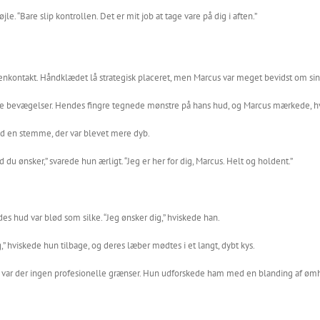
le. “Bare slip kontrollen. Det er mit job at tage vare på dig i aften.”
øjenkontakt. Håndklædet lå strategisk placeret, men Marcus var meget bevidst om s
nde bevægelser. Hendes fingre tegnede mønstre på hans hud, og Marcus mærkede, 
ed en stemme, der var blevet mere dyb.
u ønsker,” svarede hun ærligt. “Jeg er her for dig, Marcus. Helt og holdent.”
es hud var blød som silke. “Jeg ønsker dig,” hviskede han.
 hviskede hun tilbage, og deres læber mødtes i et langt, dybt kys.
 var der ingen profesionelle grænser. Hun udforskede ham med en blanding af ømh