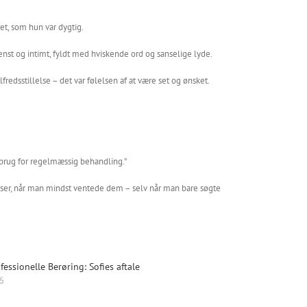
ret, som hun var dygtig.
nst og intimt, fyldt med hviskende ord og sanselige lyde.
redsstillelse – det var følelsen af at være set og ønsket.
r brug for regelmæssig behandling.”
lser, når man mindst ventede dem – selv når man bare søgte
essionelle Berøring: Sofies aftale
6