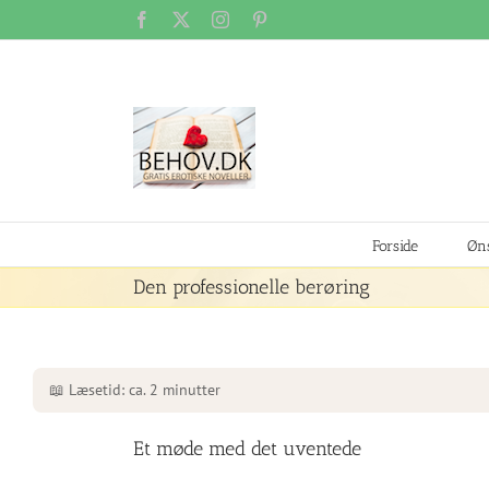
Skip
Facebook
X
Instagram
Pinterest
to
content
Forside
Øns
Den professionelle berøring
📖 Læsetid: ca. 2 minutter
Et møde med det uventede