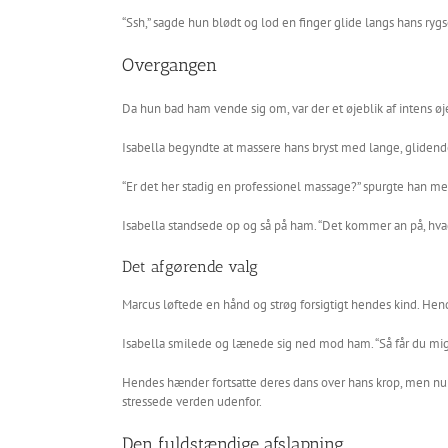
“Ssh,” sagde hun blødt og lod en finger glide langs hans rygsøj
Overgangen
Da hun bad ham vende sig om, var der et øjeblik af intens 
Isabella begyndte at massere hans bryst med lange, glide
“Er det her stadig en professionel massage?” spurgte han m
Isabella standsede op og så på ham. “Det kommer an på, hvad d
Det afgørende valg
Marcus løftede en hånd og strøg forsigtigt hendes kind. Hend
Isabella smilede og lænede sig ned mod ham. “Så får du mig,”
Hendes hænder fortsatte deres dans over hans krop, men nu
stressede verden udenfor.
Den fuldstændige afslapning