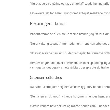
“Nu skal du bare gå ind og tage dit tøj af,” sagde hun natur
I soveværelset tog Marcus langsomt sit tøj af, mærkede hvo
Berøringens kunst
Isabella varmede olien mellem sine hænder, og Marcus kunne
“Du er virkelig spændt,” mumlede hun, mens hun arbejdede 
“Ugevis,” svarede han ind i puden. “Arbejdet har været vanvitti
Hendes fingre fandt hver eneste knude, hver spænding, og 
var noget andet også – en elektricitet, der spredte sig fra he
Grænser udfordres
Da Isabella arbejdede sig ned ad hans ryg, blev hendes berør
“Du har en smuk krop,” hviskede hun, mens hendes hænder gl
Marcus vendte hovedet lidt og mødte hendes blik. I hendes ø