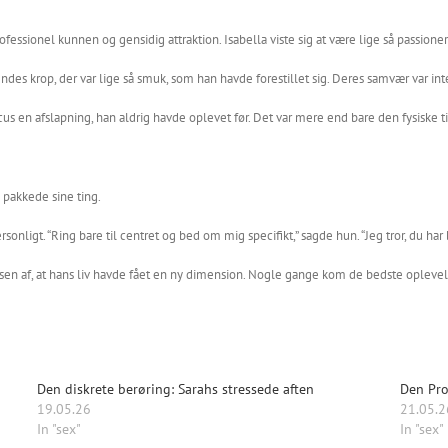
ofessionel kunnen og gensidig attraktion. Isabella viste sig at være lige så passione
s krop, der var lige så smuk, som han havde forestillet sig. Deres samvær var inte
 en afslapning, han aldrig havde oplevet før. Det var mere end bare den fysiske tilf
 pakkede sine ting.
onligt. “Ring bare til centret og bed om mig specifikt,” sagde hun. “Jeg tror, du ha
en af, at hans liv havde fået en ny dimension. Nogle gange kom de bedste opleve
Den diskrete berøring: Sarahs stressede aften
Den Prof
19.05.26
21.05.2
In "sex"
In "sex"