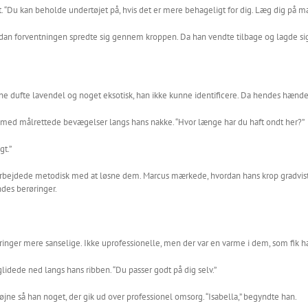
ligt. “Du kan beholde undertøjet på, hvis det er mere behageligt for dig. Læg dig på
rdan forventningen spredte sig gennem kroppen. Da han vendte tilbage og lagde si
 dufte lavendel og noget eksotisk, han ikke kunne identificere. Da hendes hænder
med målrettede bevægelser langs hans nakke. “Hvor længe har du haft ondt her?”
gt.”
arbejdede metodisk med at løsne dem. Marcus mærkede, hvordan hans krop gradvist
ndes berøringer.
inger mere sanselige. Ikke uprofessionelle, men der var en varme i dem, som fik hans
idede ned langs hans ribben. “Du passer godt på dig selv.”
jne så han noget, der gik ud over professionel omsorg. “Isabella,” begyndte han.