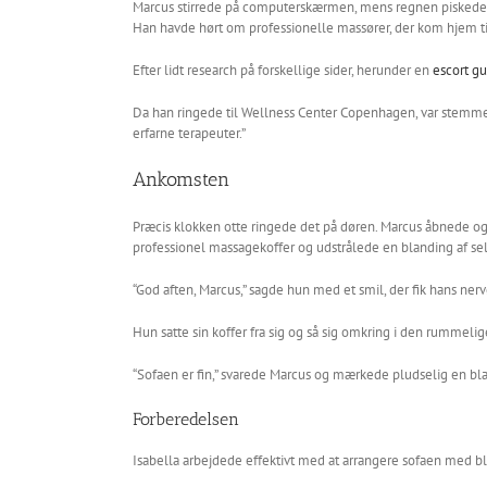
Marcus stirrede på computerskærmen, mens regnen piskede mo
Han havde hørt om professionelle massører, der kom hjem til
Efter lidt research på forskellige sider, herunder en
escort g
Da han ringede til Wellness Center Copenhagen, var stemmen i
erfarne terapeuter.”
Ankomsten
Præcis klokken otte ringede det på døren. Marcus åbnede og
professionel massagekoffer og udstrålede en blanding af sel
“God aften, Marcus,” sagde hun med et smil, der fik hans nervø
Hun satte sin koffer fra sig og så sig omkring i den rummeli
“Sofaen er fin,” svarede Marcus og mærkede pludselig en bla
Forberedelsen
Isabella arbejdede effektivt med at arrangere sofaen med 