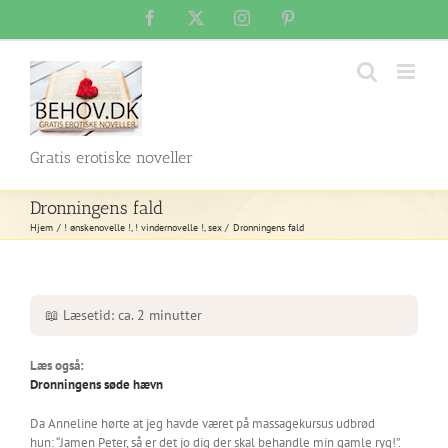
Skip
Facebook
X
Instagram
Pinterest
to
content
Gratis erotiske noveller
Dronningens fald
Hjem
! ønskenovelle !
! vindernovelle !
sex
Dronningens fald
📖 Læsetid: ca. 2 minutter
Læs også:
Dronningens søde hævn
Da Anneline hørte at jeg havde været på massagekursus udbrød
hun: “Jamen Peter, så er det jo dig der skal behandle min gamle ryg!”.