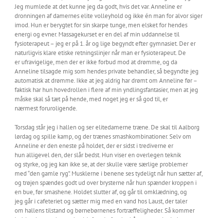
Jeg mumlede at det kunne jeg da godt, hvis det var. Anneline er
dronningen af damernes elite volleyhold og ikke én man for alvor siger
imod. Hun er berygtet for sin skarpe tunge, men elsket for hendes
energi og evner. Massagekurset er en del af min uddannelse til
fysioterapeut – jeg er på 1. år og lige begyndt efter gymnasiet. Der er
naturligvis klare etiske retningslinjer når man er fysioterapeut. De
er ufravigelige, men der er ikke forbud mod at drømme, og da
Anneline tilsagde mig som hendes private behandler, så begyndte jeg
automatisk at drømme. Ikke at jeg aldrig har drømt om Anneline før –
faktisk har hun hovedrollen i flere af min yndlingsfantasier, men at jeg
måske skal så tæt på hende, med noget jeg er så god til, er
nærmest foruroligende.
Torsdag står jeg i hallen og ser elitedamerne træne. De skal til Aalborg
lørdag og spille kamp, og der trænes smashkombinationer. Selv om
Anneline er den eneste på holdet, der er sidst i trediverne er
hun alligevel den, der slår bedst. Hun viser en overlegen teknik
og styrke, og jeg kan ikke se, at der skulle være særlige problemer
med “den gamle ryg”. Musklerne i benene ses tydeligt når hun sætter af,
og trøjen spændes godt ud over brysterne når hun spænder kroppen i
en bue, før smashene. Holdet slutter af, og går til omklædning, og
jeg går i cafeteriet og sætter mig med en vand hos Laust, der taler
om hallens tilstand og børnebørnenes fortræffeligheder. Så kommer