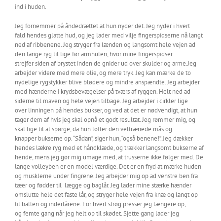
ind i huden.
Jeg fornemmer på åndedrættet at hun nyder det. Jeg nyder i hvert
fald hendes glatte hud, og jeg lader med vilje fingerspidserne nå langt
ned af ribbenene. Jeg stryger fra lænden og langsomt hele vejen ad
den lange ryg til lige før armhulen, hvor mine fingerspidser
strejfer siden af brystet inden de gnider ud over skulder og arme.Jeg
arbejder videre med mere olie, og mere tryk. Jeg kan mærke de to
nydelige rygstykker blive blødere og mindre anspændte. Jeg arbejder
med hænderne i krydsbevægelser på tværs af ryggen. Helt ned ad
siderne til maven og hele vejen tilbage. Jeg arbejder i cirkler lige
over linningen på hendes bukser, og ved at det er nødvendigt, at hun
tager dem af hvis jeg skal opnå et godt resultat. Jeg rømmer mig, og
skal lige til at spørge, da hun løfter den veltrænede mås og
knapper bukserne op. “Sådan”, siger hun, “også benene!”. Jeg dækker
hendes lækre ryg med et håndklæde, og trækker langsomt bukserne af
hende, mens jeg gør mig umage med, at trusserne ikke følger med. De
lange volleyben er en model værdige. Det er en fryd at mærke huden
og musklerne under fingrene. Jeg arbejder mig op ad venstre ben fra
tæer og fødder til lægge og baglår. Jeg lader mine stærke hænder
omslutte hele det faste lår, og stryger hele vejen fra knæ og langt op
til ballen og inderlårene. For hvert strøg presser jeg længere op,
og femte gang når jeg helt op til skødet. Sjette gang lader jeg