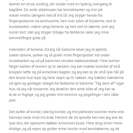
danner en smuk runding, der slutter med en tydelig overgang til
baglåret. De sorte silketrusser har blondekanter og min pik
vokser endnu længere ned af mit lår. Jeg stryger hende fra
fingerspidserne via armhulerne, hen over siden af brysterne, ned til
trussekanten, videre langs benene og helt ned til tæerne, som jeg
nulrer kort. Idet jeg stryger tilbage fra fødderne lader jeg mine
tommelfingre glide på
indersiden af benene. Da jeg når ballerne tøver jeg et øjeblik,
lukker øjnene, synker og så glider mine fingerspidser ind under
trussekanten og ud på ballernes smukke bakkelandskab. Mine tomler
følger kanten af revnen op til lænden. Jeg kan mærke tusinder af små
knopper løfte sig på Annelines bagdel, og jeg kan se de små lyse hår på
den brune hud rejse sig hele vejen op til nakken. Jeg trækker hænderne
ud igen og gentager strøget fra fødderne til ballerne. “Tag dem af!” siger
hun, da jeg når trusserne. Jeg skræller den sorte silke af. Jeg kan se,
at de er fugtige, og jeg gnider min tommel og pegefinger i den våde
plet.
Det dufter af kvinde, liderlig kvinde, og mit pikhoved svulmer mere end
halvvejs nede mod mit knæ. Mellem de let spredte ben kan jeg ane de
lyse dun, der sparsomt dækker Annelines kusse. Mine stryg bliver mere
dristige, og på vejen op gnider mine tomler mod kønslæberne, og de