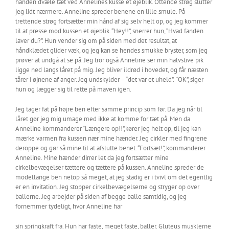
hånden dvæle tæt ved Annelines kusse et øjeblik. Ottende strøg slutter
jeg lidt nærmere. Anneline spreder benene en lille smule. På
trettende strøg fortsætter min hånd af sig selv helt op, og jeg kommer
til at presse mod kussen et øjeblik. “Hey!!”, snerrer hun, “Hvad fanden
laver du?”. Hun vender sig om på siden med det resultat, at
håndklædet glider væk, og jeg kan se hendes smukke bryster, som jeg
prøver at undgå at se på. Jeg tror også Anneline ser min halvstive pik
ligge ned langs låret på mig. Jeg bliver ildrød i hovedet, og får næsten
tårer i øjnene af anger. Jeg undskylder – “det var et uheld”. “OK”, siger
hun og lægger sig til rette på maven igen.
Jeg tager fat på højre ben efter samme princip som før. Da jeg når til
låret gør jeg mig umage med ikke at komme for tæt på. Men da
Anneline kommanderer “Længere op!!”,kører jeg helt op, til jeg kan
mærke varmen fra kussen nær mine hænder. Jeg cirkler med fingrene
deroppe og gør så mine til at afslutte benet. “Fortsæt!”, kommanderer
Anneline. Mine hænder dirrer let da jeg fortsætter mine
cirkelbevægelser tættere og tættere på kussen. Anneline spreder de
modellange ben netop så meget, at jeg stadig er i tvivl om det egentlig
er en invitation. Jeg stopper cirkelbevægelserne og stryger op over
ballerne. Jeg arbejder på siden af begge balle samtidig, og jeg
fornemmer tydeligt, hvor Anneline har
sin springkraft fra. Hun har faste, meget faste, baller. Gluteus musklerne