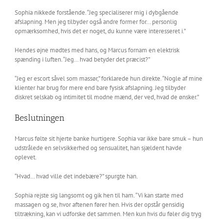
Sophia nikkede forstående. “Jeg specialiserer mig i dybgående
afslapning. Men jeg tilbyder også andre former for… personlig
opmærksomhed, hvis det er noget, du kunne være interesseret i.”
Hendes øjne mødtes med hans, og Marcus fornam en elektrisk
spænding i luften. “Jeg… hvad betyder det præcist?”
“Jeg er escort såvel som massør,” forklarede hun direkte. “Nogle af mine
klienter har brug for mere end bare fysisk afslapning. Jeg tilbyder
diskret selskab og intimitet til modne mænd, der ved, hvad de ønsker.”
Beslutningen
Marcus følte sit hjerte banke hurtigere. Sophia var ikke bare smuk – hun
udstrålede en selvsikkerhed og sensualitet, han sjældent havde
oplevet.
“Hvad… hvad ville det indebære?” spurgte han.
Sophia rejste sig langsomt og gik hen til ham. “Vi kan starte med
massagen og se, hvor aftenen fører hen. Hvis der opstår gensidig
tiltrækning, kan vi udforske det sammen. Men kun hvis du føler dig tryg