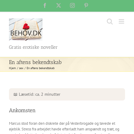
Skip
Facebook
X
Instagram
Pinterest
to
content
Gratis erotiske noveller
En aftens bekendtskab
Hjem
sex
En aftens bekendtskab
📖 Læsetid: ca. 2 minutter
Ankomsten
Marcus stod foran den diskrete dør på Vesterbrogade og tøvede et
øjeblik. Stress fra arbejdet havde efterladt ham anspændt og træt, og