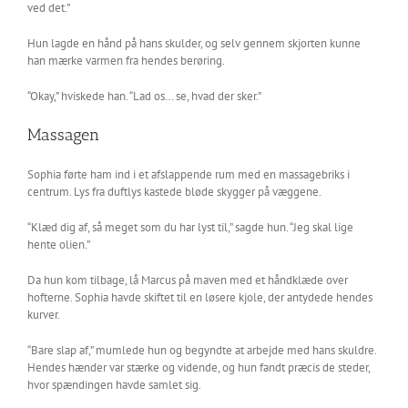
ved det.”
Hun lagde en hånd på hans skulder, og selv gennem skjorten kunne
han mærke varmen fra hendes berøring.
“Okay,” hviskede han. “Lad os… se, hvad der sker.”
Massagen
Sophia førte ham ind i et afslappende rum med en massagebriks i
centrum. Lys fra duftlys kastede bløde skygger på væggene.
“Klæd dig af, så meget som du har lyst til,” sagde hun. “Jeg skal lige
hente olien.”
Da hun kom tilbage, lå Marcus på maven med et håndklæde over
hofterne. Sophia havde skiftet til en løsere kjole, der antydede hendes
kurver.
“Bare slap af,” mumlede hun og begyndte at arbejde med hans skuldre.
Hendes hænder var stærke og vidende, og hun fandt præcis de steder,
hvor spændingen havde samlet sig.