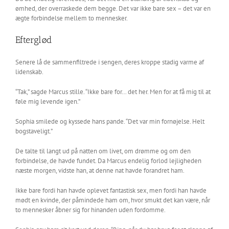
ømhed, der overraskede dem begge. Det var ikke bare sex – det var en
ægte forbindelse mellem to mennesker.
Efterglød
Senere lå de sammenfiltrede i sengen, deres kroppe stadig varme af
lidenskab.
“Tak,” sagde Marcus stille. “Ikke bare for… det her. Men for at få mig til at
føle mig levende igen.”
Sophia smilede og kyssede hans pande. “Det var min fornøjelse. Helt
bogstaveligt.”
De talte til langt ud på natten om livet, om drømme og om den
forbindelse, de havde fundet. Da Marcus endelig forlod lejligheden
næste morgen, vidste han, at denne nat havde forandret ham.
Ikke bare fordi han havde oplevet fantastisk sex, men fordi han havde
mødt en kvinde, der påmindede ham om, hvor smukt det kan være, når
to mennesker åbner sig for hinanden uden fordomme.