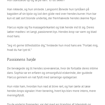
Hun standsede op og så på ham. “Er du sikker?”
Han nikkede, og hun smilede. Langsomt åbnede hun lynlåsen på
bagsiden af sin kjole og lod den glide ned over hendes kurver. Hun bar
kun et sæt sort blonde undertøj, der fremhævede hendes skønne figur.
Marcus rejste sig fra massagebrikantet og trak hende ind til sig. Deres
læber mødtes i et langt, passioneret kys. Hendes krop var varm og blød
mod hans.
“Jeg vil gerne tilfredsstille dig,” hviskede hun mod hans øre. “Fortæl mig,
hvad du har lyst til.”
Passionens højde
De bevægede sig til hendes soveværelse, hvor de fortsatte deres intime
dans. Sophia var en erfaren og omsorgsfuld elskerinde, der guidede
Marcus gennem en nat fyldt med sanselige opdagelser.
Hun viste ham, hvordan hun nød at blive rørt, og han lærte at læse
hendes krops signaler. Hver berøring, hvert kys blev mere intens, mere
meningsfyldt.
Da de endelig forenedes, var det med en blanding af lidenskab og