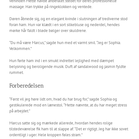
veninden Mette havde anbefalet stedet for deres professionelle
massage. Han trykke på ringeklokken og ventede.
Døren åbnede sig, og en elegant kvinde i slutningen af trediverne stod
foran ham. Hun var klædt i en sort silkebluse og nederdel, hendes
mørke hår faldt i bløde bølger over skuldrene.
“Du må være Marcus,” sagde hun med et varmt smil. “Jeg er Sophia.
Velkommen.”
Hun førte ham ind i en smukt indrettet lejlighed med dæmpet
belysning og beroligende musik. Duft af sandalwood og jasmin fyldte
rummet.
Forberedelsen
“Først vil jeg høre lidt om, hvad du har brug for,” sagde Sophia og
gestikulerede mod en lænestol. “Mette nævnte, at du har meget stress
på arbejdet.”
Marcus satte sig og mærkede allerede, hvordan hendes rolige
tilstedeværelse fik ham til at slappe af. “Det er rigtigt. Jeg har ikke sovet
ordentligt i uger. Hele kroppen føles stram.”