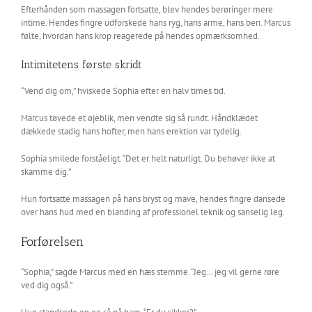
Efterhånden som massagen fortsatte, blev hendes berøringer mere
intime. Hendes fingre udforskede hans ryg, hans arme, hans ben. Marcus
følte, hvordan hans krop reagerede på hendes opmærksomhed.
Intimitetens første skridt
“Vend dig om,” hviskede Sophia efter en halv times tid.
Marcus tøvede et øjeblik, men vendte sig så rundt. Håndklædet
dækkede stadig hans hofter, men hans erektion var tydelig.
Sophia smilede forståeligt. “Det er helt naturligt. Du behøver ikke at
skamme dig.”
Hun fortsatte massagen på hans bryst og mave, hendes fingre dansede
over hans hud med en blanding af professionel teknik og sanselig leg.
Forførelsen
“Sophia,” sagde Marcus med en hæs stemme. “Jeg… jeg vil gerne røre
ved dig også.”