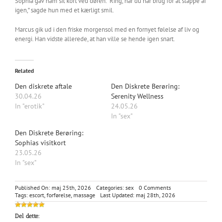
Sophia gav ham sit kort ved døren. “Ring, når du har brug for at slappe af
igen,” sagde hun med et kærligt smil.
Marcus gik ud i den friske morgensol med en fornyet følelse af liv og
energi. Han vidste allerede, at han ville se hende igen snart.
Related
Den diskrete aftale
Den Diskrete Berøring:
30.04.26
Serenity Wellness
In "erotik"
24.05.26
In "sex"
Den Diskrete Berøring:
Sophias visitkort
23.05.26
In "sex"
on
Published On: maj 25th, 2026
Categories:
sex
0 Comments
En
Tags:
escort
,
forførelse
,
massage
Last Updated: maj 28th, 2026
aftens
bekendtskab
Del dette: