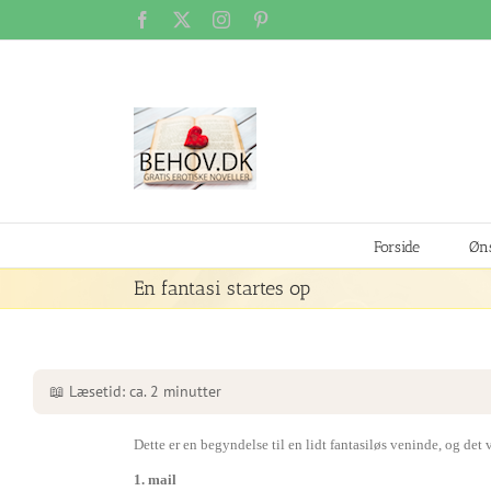
Skip
Facebook
X
Instagram
Pinterest
to
content
Forside
Øns
En fantasi startes op
📖 Læsetid: ca. 2 minutter
Dette er en begyndelse til en lidt fantasiløs veninde, og det 
1. mail