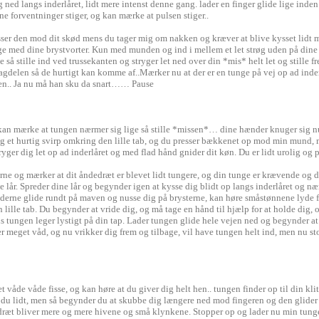
 ned langs inderlåret, lidt mere intenst denne gang. lader en finger glide lige inde
ine forventninger stiger, og kan mærke at pulsen stiger..
er den mod dit skød mens du tager mig om nakken og kræver at blive kysset lidt me
ege med dine brystvorter. Kun med munden og ind i mellem et let strøg uden på din
e så stille ind ved trussekanten og stryger let ned over din *mis* helt let og stille
bagdelen så de hurtigt kan komme af..Mærker nu at der er en tunge på vej op ad inder
nden.. Ja nu må han sku da snart…… Pause
an mærke at tungen nærmer sig lige så stille *missen*… dine hænder knuger sig nu fast
 og et hurtig svirp omkring den lille tab, og du presser bækkenet op mod min mund, m
yger dig let op ad inderlåret og med flad hånd gnider dit køn. Du er lidt urolig o
erne og mærker at dit åndedræt er blevet lidt tungere, og din tunge er krævende og 
e lår. Spreder dine lår og begynder igen at kysse dig blidt op langs inderlåret og 
derne glide rundt på maven og nusse dig på brysterne, kan høre småstønnene lyde f
lille tab. Du begynder at vride dig, og må tage en hånd til hjælp for at holde dig, 
s tungen leger lystigt på din tap. Lader tungen glide hele vejen ned og begynder at 
 meget våd, og nu vrikker dig frem og tilbage, vil have tungen helt ind, men nu st
åde våde fisse, og kan høre at du giver dig helt hen.. tungen finder op til din klit 
u lidt, men så begynder du at skubbe dig længere ned mod fingeren og den glider lig
ndedræt bliver mere og mere hivene og små klynkene. Stopper op og lader nu min tu