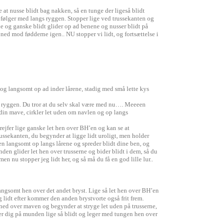
 at nusse blidt bag nakken, så en tunge der ligeså blidt
følger med langs ryggen. Stopper lige ved trussekanten og
 og ganske blidt glider op ad benene og nusser blidt på
ned mod fødderne igen.. NU stopper vi lidt, og fortsættelse i
og langsomt op ad inder lårene, stadig med små lette kys
på ryggen. Du tror at du selv skal være med nu…. Meeeen
din mave, cirkler let uden om navlen og op langs
ejfer lige ganske let hen over BH’en og kan se at
ussekanten, du begynder at ligge lidt uroligt, men holder
en langsomt op langs lårene og spreder blidt dine ben, og
den glider let hen over trusserne og bider blidt i dem, så du
en nu stopper jeg lidt her, og så må du få en god lille lur..
angsomt hen over det andet bryst. Lige så let hen over BH’en
 lidt efter kommer den anden brystvorte også frit frem.
 ned over maven og begynder at stryge let uden på trusserne,
ser dig på munden lige så blidt og leger med tungen hen over