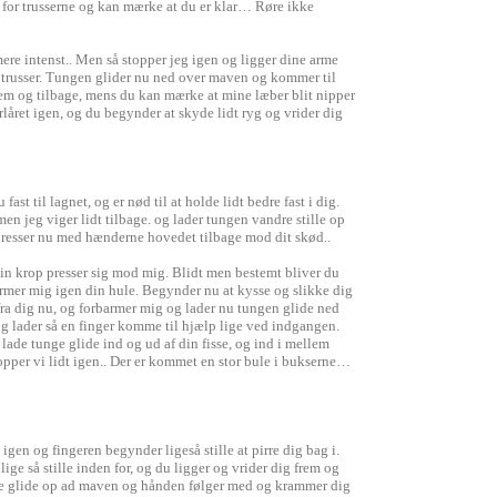
n for trusserne og kan mærke at du er klar… Røre ikke
re intenst.. Men så stopper jeg igen og ligger dine arme
e trusser. Tungen glider nu ned over maven og kommer til
 frem og tilbage, mens du kan mærke at mine læber blit nipper
låret igen, og du begynder at skyde lidt ryg og vrider dig
 til lagnet, og er nød til at holde lidt bedre fast i dig.
en jeg viger lidt tilbage. og lader tungen vandre stille op
g presser nu med hænderne hovedet tilbage mod dit skød..
din krop presser sig mod mig. Blidt men bestemt bliver du
nærmer mig igen din hule. Begynder nu at kysse og slikke dig
ra dig nu, og forbarmer mig og lader nu tungen glide ned
og lader så en finger komme til hjælp lige ved indgangen.
lade tunge glide ind og ud af din fisse, og ind i mellem
opper vi lidt igen.. Der er kommet en stor bule i bukserne…
igen og fingeren begynder ligeså stille at pirre dig bag i.
e så stille inden for, og du ligger og vrider dig frem og
nge glide op ad maven og hånden følger med og krammer dig