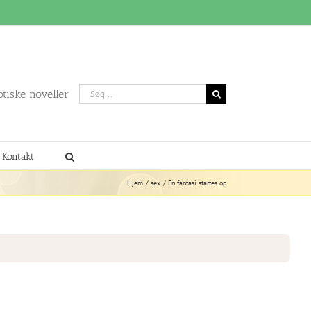
Søg
otiske noveller
efter:
Kontakt
Hjem
sex
En fantasi startes op