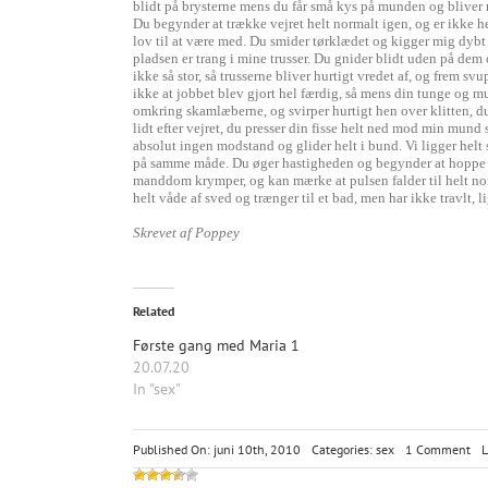
blidt på brysterne mens du får små kys på munden og bliver n
Du begynder at trække vejret helt normalt igen, og er ikke h
lov til at være med. Du smider tørklædet og kigger mig dybt
pladsen er trang i mine trusser. Du gnider blidt uden på de
ikke så stor, så trusserne bliver hurtigt vredet af, og frem s
ikke at jobbet blev gjort hel færdig, så mens din tunge og m
omkring skamlæberne, og svirper hurtigt hen over klitten, d
lidt efter vejret, du presser din fisse helt ned mod min mund
absolut ingen modstand og glider helt i bund. Vi ligger helt 
på samme måde. Du øger hastigheden og begynder at hoppe fre
manddom krymper, og kan mærke at pulsen falder til helt norm
helt våde af sved og trænger til et bad, men har ikke travlt,
Skrevet af Poppey
Related
Første gang med Maria 1
20.07.20
In "sex"
on
Published On: juni 10th, 2010
Categories:
sex
1 Comment
L
En
fan