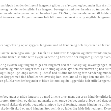
par bløde hænder der lige så langsomt glider op af ryggen og begynder lige så stille
dene og hænderne der glider i en langsom bevægelse ned over lænden og tungen der 
der hænderne langsomt ned ad lænden igen.. OG SÅ glider hænderne ned til fødderne
trussekanten.. Følger trusserne helt blidt rundt uden at røre og så glider langsomt 
ver bagdelen og op ad ryggen, langsomt ned ad lænden og hele vejen ned ad lårene 
russerne, men også kun lige.. Du får nu et tørklæde for øjnene og bliver vendt om 
 dine læber.. shhhhh lette kys på læberne og hænderne der langsom glider op over 
e og kyssene (og tungen) følges nu langsomt ned af dit ansigt og kavalergangen, str
 maven, og munden følger med. Lette strøg og søde kys hen over maven og ned til tr
og tilbage lige langs kanten.. glider så ned til dine fødder og føre hænder og mund
sser. Stryger med flad hånd let hen over dig køn, men kun så du lige kan ane det. Mun
n på.. Mærker der begynder at blive lidt uro, og du ligger ikke helt stille længere, m
r begynder at glide langsom op mod dit ene bryst mens der er en hånd der glider l
stvorten titter frem og du kan nu mærke at en tunge der begynder at lege med den, og
 og så skifter de plads. begynder at nippe lige så forsigtigt mens hånden nu glider
og skyder dit skød op mod hånden. Stopper lidt og lader dig falde lidt ned igen. Kys