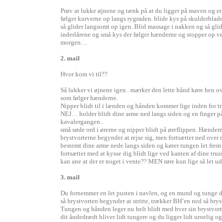
Prøv at lukke øjnene og tænk på at du ligger på maven og et 
følger kurverne op langs rygraden. blide kys på skulderbla
så glider langsomt op igen..Blid massage i nakken og så gli
inderlårene og små kys der følger hænderne og stopper op ved 
morgen…
2. mail
Hvor kom vi til??
Så lukker vi øjnene igen.. mærker den lette hånd køre hen o
som følger hænderne.
Nipper blidt til i lænden og hånden kommer lige inden for t
NEJ… holder blidt dine arme ned langs siden og en finger på
kavalergangen..
små søde ord i ørerne og nipper blidt på øreflippen. Hændern
brystvorterne begynder at rejse sig, men fortsætter ned over
bestemt dine arme nede langs siden og kører tungen let frem 
fortsætter med at kysse dig blidt lige ved kanten af dine tru
kan ane at der er noget i vente?? MEN røre kun lige så let ude
3. mail
Du fornemmer en let pusten i navlen, og en mund og tunge de
så brystvorten begynder at stritte, trækker BH’en ned så bry
Tungen og hånden leger nu helt blidt med hver sin brystvorte
dit åndedrædt bliver lidt tungere og du ligger lidt uroelig 