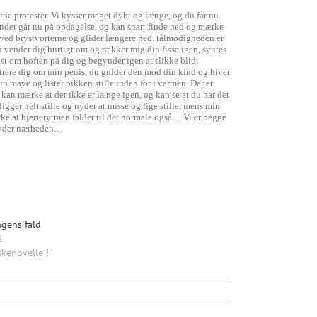
ine protester. Vi kysser meget dybt og længe, og du får nu
ænder går nu på opdagelse, og kan snart finde ned og mærke
 ved brystvorterne og glider længere ned. tålmodigheden er
 Du vender dig hurtigt om og rækker mig din fisse igen, syntes
ast om hoften på dig og begynder igen at slikke blidt
ntrere dig om min penis, du gnider den mod din kind og hiver
in mave og lister pikken stille inden for i varmen. Der er
 kan mærke at der ikke er længe igen, og kan se at du har det
ger helt stille og nyder at nusse og lige stille, mens min
rke at hjerterytmen falder til det normale også… Vi er begge
g nyder nærheden…
gens fald
1
skenovelle !"