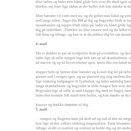
dine læber og lader min hånd glide hen over dit skød igen og
direkte, nej bare lige sådan at det kriller lidt kan mærke at d
Dine hænder vil være med nu, og du griber min hånd og press
ned langs siden. Tager din BH af dig og begynder blidt at l
trussekanten og nipper blidt uden på. lader en hånd glide lig
dig på inderlåret.. Trækker nu dine trusser ned og du løfter 
lidt frem og tilbage, og kan se at du slikker dig let om mu
4. mail
Der er dukket et par så svedperler frem på overlæben, og du k
lader lige så stille tungen lege helt tæt op ad skamlæberne,
ad maven og op til brystvorterne igen, mens den ene hånd str
stopper helt op fjerner dine hænder og kysser dig let på læb
presset ned i sengen igen, og nu placerer jeg mig mellem din
lige omkring indgangen til lysthulen, og lader samtidig hæn
langs skamlæberne og begynder at trille tungen hen over den 
Begynder lige så stille at små kneppe dig med en finger, men
lader den komme lidt rundt hele hulen, og kan mærke at du er
knuzzz og frække drømme til dig..
5. mail
… tungen og fingeren køre på skift ud og ind af den nu meget v
kun lige så den cirkler omkring ringmusklen. Først brummer d
tilbage så det er sværere og sværere at holde dig og dit å