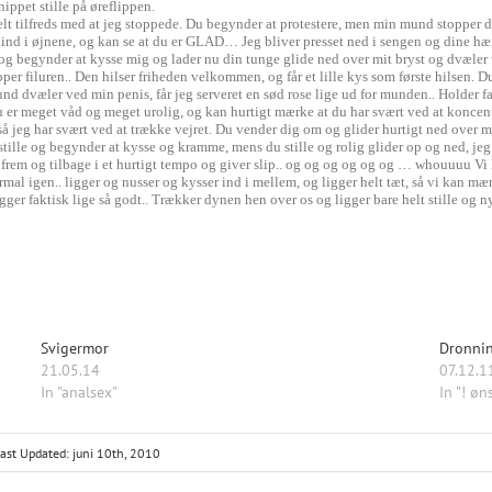
ippet stille på øreflippen.
elt tilfreds med at jeg stoppede. Du begynder at protestere, men min mund stopper d
 ind i øjnene, og kan se at du er GLAD… Jeg bliver presset ned i sengen og dine h
m og begynder at kysse mig og lader nu din tunge glide ned over mit bryst og dvæler
vupper filuren.. Den hilser friheden velkommen, og får et lille kys som første hilsen.
und dvæler ved min penis, får jeg serveret en sød rose lige ud for munden.. Holder f
u er meget våd og meget urolig, og kan hurtigt mærke at du har svært ved at konce
 så jeg har svært ved at trække vejret. Du vender dig om og glider hurtigt ned over m
stille og begynder at kysse og kramme, mens du stille og rolig glider op og ned, jeg
m og tilbage i et hurtigt tempo og giver slip.. og og og og og og … whouuuu Vi lig
al igen.. ligger og nusser og kysser ind i mellem, og ligger helt tæt, så vi kan mæ
 ligger faktisk lige så godt.. Trækker dynen hen over os og ligger bare helt stille o
Svigermor
Dronnin
21.05.14
07.12.1
In "analsex"
In "! øn
ast Updated: juni 10th, 2010
tasi