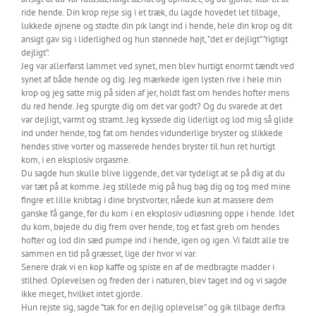
ride hende. Din krop rejse sig i et træk, du lagde hovedet let tilbage,
lukkede øjnene og stødte din pik langt ind i hende, hele din krop og dit
ansigt gav sig i liderlighed og hun stønnede højt, ”det er dejligt” ”rigtigt
dejligt”.
Jeg var allerførst lammet ved synet, men blev hurtigt enormt tændt ved
synet af både hende og dig. Jeg mærkede igen lysten rive i hele min
krop og jeg satte mig på siden af jer, holdt fast om hendes hofter mens
du red hende. Jeg spurgte dig om det var godt? Og du svarede at det
var dejligt, varmt og stramt. Jeg kyssede dig liderligt og lod mig så glide
ind under hende, tog fat om hendes vidunderlige bryster og slikkede
hendes stive vorter og masserede hendes bryster til hun ret hurtigt
kom, i en eksplosiv orgasme.
Du sagde hun skulle blive liggende, det var tydeligt at se på dig at du
var tæt på at komme. Jeg stillede mig på hug bag dig og tog med mine
fingre et lille knibtag i dine brystvorter, nåede kun at massere dem
ganske få gange, før du kom i en eksplosiv udløsning oppe i hende. Idet
du kom, bøjede du dig frem over hende, tog et fast greb om hendes
hofter og lod din sæd pumpe ind i hende, igen og igen. Vi faldt alle tre
sammen en tid på græsset, lige der hvor vi var.
Senere drak vi en kop kaffe og spiste en af de medbragte madder i
stilhed. Oplevelsen og freden der i naturen, blev taget ind og vi sagde
ikke meget, hvilket intet gjorde.
Hun rejste sig, sagde ”tak for en dejlig oplevelse” og gik tilbage derfra