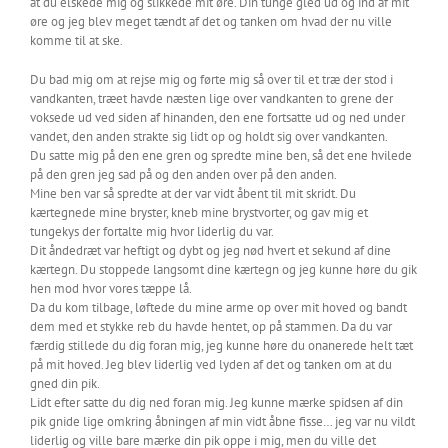
at du elskede mig og slikkede mit øre. Din tunge gled ud og ind af mit
øre og jeg blev meget tændt af det og tanken om hvad der nu ville
komme til at ske.
Du bad mig om at rejse mig og førte mig så over til et træ der stod i
vandkanten, træet havde næsten lige over vandkanten to grene der
voksede ud ved siden af hinanden, den ene fortsatte ud og ned under
vandet, den anden strakte sig lidt op og holdt sig over vandkanten.
Du satte mig på den ene gren og spredte mine ben, så det ene hvilede
på den gren jeg sad på og den anden over på den anden.
Mine ben var så spredte at der var vidt åbent til mit skridt. Du
kærtegnede mine bryster, kneb mine brystvorter, og gav mig et
tungekys der fortalte mig hvor liderlig du var.
Dit åndedræt var heftigt og dybt og jeg nød hvert et sekund af dine
kærtegn. Du stoppede langsomt dine kærtegn og jeg kunne høre du gik
hen mod hvor vores tæppe lå.
Da du kom tilbage, løftede du mine arme op over mit hoved og bandt
dem med et stykke reb du havde hentet, op på stammen. Da du var
færdig stillede du dig foran mig, jeg kunne høre du onanerede helt tæt
på mit hoved. Jeg blev liderlig ved lyden af det og tanken om at du
gned din pik.
Lidt efter satte du dig ned foran mig. Jeg kunne mærke spidsen af din
pik gnide lige omkring åbningen af min vidt åbne fisse… jeg var nu vildt
liderlig og ville bare mærke din pik oppe i mig, men du ville det