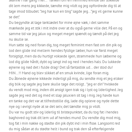
skønne i har gang i her…” Tanken om en fremmed kvinde der slikkede
dit lem mens jeg kikkede, tændte mig vildt og jeg opfordrede dig til at
tage imod tilbudet. ”Jeg har kun en ting” sagde jeg…”jeg vil gerne kunne
se det”.
Du begyndte at tage tørklædet for mine øjne væk, i det samme
mærkede jeg et stik i mit indre over at du også gerne ville det. På en og
samme tid var jeg jalux og meget meget spændt og tændt på det jeg
nu skulle se.
Hun satte sig ned foran dig, tog meget feminint men fast om din pik og
lod den glide ind mellem hendes fyldige læber, hun var først meget
forsigtigt, men da du hurtigt voksede igen, strammede hun læberne og
lod dig glide hårdt, dybt og langt ind og ned i hendes hals. Du lukkede
øjnene og nød det i fulde drag! Det så fantastisk ud… der stod du!
MIN…!! Mand og blev slikket af en smuk kvinde, lige foran mig.
Du åbnede øjnene kikkede inderligt på mig, du sendte mig et jeg elsker
dig blik og sagde jeg bare skulle tage det roligt.. ”jeg er din” hviskede
du vendt mod mig, inden dit ansigt igen trak sig i lyst og liderlighed. Jeg
sagde jeg ved det og med et slap jaluxien sit tag i mig. Jeg havde kun
en tanke og det var at tilfredsstille dig, lade dig opleve og nyde dette
nye og i øvrigt nyde at se det selv, det tændte mig jo vildt.
Du var nu godt stiv og liderlig til bristepunktet, da du tog fat i hendes
baghoved og trak dit lem ud af hendes mund. Du vendte dig mod mig,
tog fat i min nakke og stødte din pik dybt ind i min fisse. Langsomt red
du mig sådan at du stødte helt i bund og trak den så efterfølgende