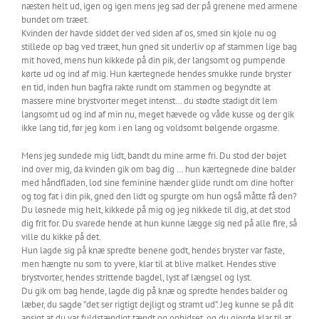
næsten helt ud, igen og igen mens jeg sad der på grenene med armene
bundet om træet.
Kvinden der havde siddet der ved siden af os, smed sin kjole nu og
stillede op bag ved træet, hun gned sit underliv op af stammen lige bag
mit hoved, mens hun kikkede på din pik, der langsomt og pumpende
kørte ud og ind af mig. Hun kærtegnede hendes smukke runde bryster
en tid, inden hun bagfra rakte rundt om stammen og begyndte at
massere mine brystvorter meget intenst… du stødte stadigt dit lem
langsomt ud og ind af min nu, meget hævede og våde kusse og der gik
ikke lang tid, før jeg kom i en lang og voldsomt bølgende orgasme.
Mens jeg sundede mig lidt, bandt du mine arme fri. Du stod der bøjet
ind over mig, da kvinden gik om bag dig … hun kærtegnede dine balder
med håndfladen, lod sine feminine hænder glide rundt om dine hofter
og tog fat i din pik, gned den lidt og spurgte om hun også måtte få den?
Du løsnede mig helt, kikkede på mig og jeg nikkede til dig, at det stod
dig frit for. Du svarede hende at hun kunne lægge sig ned på alle fire, så
ville du kikke på det.
Hun lagde sig på knæ spredte benene godt, hendes bryster var faste,
men hængte nu som to yvere, klar til at blive malket. Hendes stive
brystvorter, hendes strittende bagdel, lyst af længsel og lyst.
Du gik om bag hende, lagde dig på knæ og spredte hendes balder og
læber, du sagde ”det ser rigtigt dejligt og stramt ud”. Jeg kunne se på dit
ansigt at du var fuldstændigt tændt og ophidset, og du gjorde klar til at