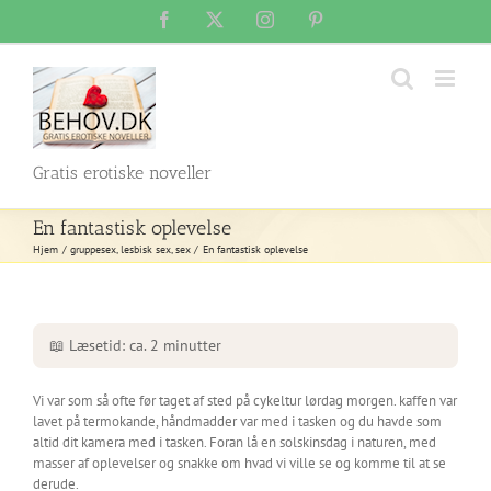
Skip
Facebook
X
Instagram
Pinterest
to
content
Gratis erotiske noveller
En fantastisk oplevelse
Hjem
gruppesex
lesbisk sex
sex
En fantastisk oplevelse
📖 Læsetid: ca. 2 minutter
Vi var som så ofte før taget af sted på cykeltur lørdag morgen. kaffen var
lavet på termokande, håndmadder var med i tasken og du havde som
altid dit kamera med i tasken. Foran lå en solskinsdag i naturen, med
masser af oplevelser og snakke om hvad vi ville se og komme til at se
derude.