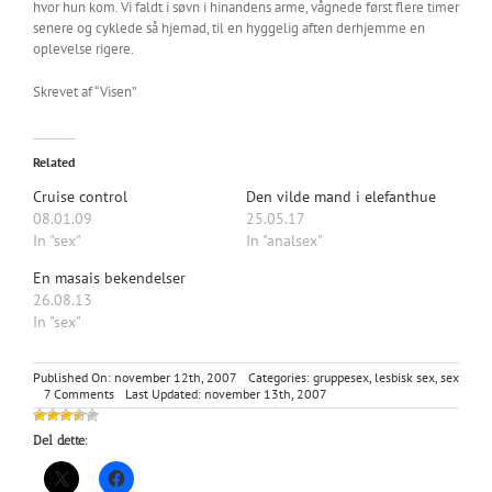
hvor hun kom. Vi faldt i søvn i hinandens arme, vågnede først flere timer
senere og cyklede så hjemad, til en hyggelig aften derhjemme en
oplevelse rigere.
Skrevet af “Visen”
Related
Cruise control
Den vilde mand i elefanthue
08.01.09
25.05.17
In "sex"
In "analsex"
En masais bekendelser
26.08.13
In "sex"
Published On: november 12th, 2007
Categories:
gruppesex
,
lesbisk sex
,
sex
on
7 Comments
Last Updated: november 13th, 2007
En
fantastisk
Del dette:
oplevelse