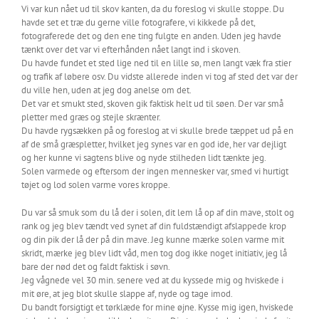
Vi var kun nået ud til skov kanten, da du foreslog vi skulle stoppe. Du
havde set et træ du gerne ville fotografere, vi kikkede på det,
fotograferede det og den ene ting fulgte en anden. Uden jeg havde
tænkt over det var vi efterhånden nået langt ind i skoven.
Du havde fundet et sted lige ned til en lille sø, men langt væk fra stier
og trafik af løbere osv. Du vidste allerede inden vi tog af sted det var der
du ville hen, uden at jeg dog anelse om det.
Det var et smukt sted, skoven gik faktisk helt ud til søen. Der var små
pletter med græs og stejle skrænter.
Du havde rygsækken på og foreslog at vi skulle brede tæppet ud på en
af de små græspletter, hvilket jeg synes var en god ide, her var dejligt
og her kunne vi sagtens blive og nyde stilheden lidt tænkte jeg.
Solen varmede og eftersom der ingen mennesker var, smed vi hurtigt
tøjet og lod solen varme vores kroppe.
Du var så smuk som du lå der i solen, dit lem lå op af din mave, stolt og
rank og jeg blev tændt ved synet af din fuldstændigt afslappede krop
og din pik der lå der på din mave. Jeg kunne mærke solen varme mit
skridt, mærke jeg blev lidt våd, men tog dog ikke noget initiativ, jeg lå
bare der nød det og faldt faktisk i søvn.
Jeg vågnede vel 30 min. senere ved at du kyssede mig og hviskede i
mit øre, at jeg blot skulle slappe af, nyde og tage imod.
Du bandt forsigtigt et tørklæde for mine øjne. Kysse mig igen, hviskede