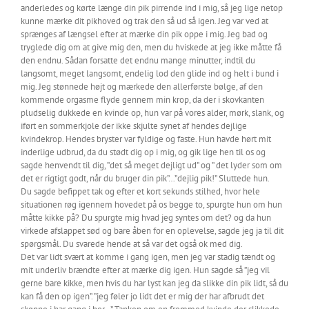
anderledes og kørte længe din pik pirrende ind i mig, så jeg lige netop
kunne mærke dit pikhoved og trak den så ud så igen. Jeg var ved at
sprænges af længsel efter at mærke din pik oppe i mig. Jeg bad og
tryglede dig om at give mig den, men du hviskede at jeg ikke måtte få
den endnu. Sådan forsatte det endnu mange minutter, indtil du
langsomt, meget langsomt, endelig lod den glide ind og helt i bund i
mig. Jeg stønnede højt og mærkede den allerførste bølge, af den
kommende orgasme flyde gennem min krop, da der i skovkanten
pludselig dukkede en kvinde op, hun var på vores alder, mørk, slank, og
iført en sommerkjole der ikke skjulte synet af hendes dejlige
kvindekrop. Hendes bryster var fyldige og faste. Hun havde hørt mit
inderlige udbrud, da du stødt dig op i mig, og gik lige hen til os og
sagde henvendt til dig, ”det så meget dejligt ud” og ” det lyder som om
det er rigtigt godt, når du bruger din pik”…”dejlig pik!” Sluttede hun.
Du sagde befippet tak og efter et kort sekunds stilhed, hvor hele
situationen røg igennem hovedet på os begge to, spurgte hun om hun
måtte kikke på? Du spurgte mig hvad jeg syntes om det? og da hun
virkede afslappet sød og bare åben for en oplevelse, sagde jeg ja til dit
spørgsmål. Du svarede hende at så var det også ok med dig.
Det var lidt svært at komme i gang igen, men jeg var stadig tændt og
mit underliv brændte efter at mærke dig igen. Hun sagde så ”jeg vil
gerne bare kikke, men hvis du har lyst kan jeg da slikke din pik lidt, så du
kan få den op igen”. ”jeg føler jo lidt det er mig der har afbrudt det