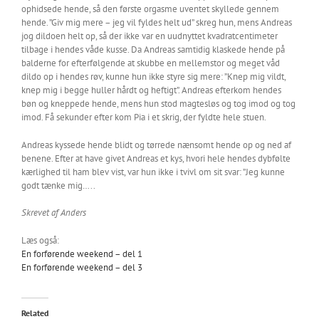
ophidsede hende, så den første orgasme uventet skyllede gennem
hende. ”Giv mig mere – jeg vil fyldes helt ud” skreg hun, mens Andreas
jog dildoen helt op, så der ikke var en uudnyttet kvadratcentimeter
tilbage i hendes våde kusse. Da Andreas samtidig klaskede hende på
balderne for efterfølgende at skubbe en mellemstor og meget våd
dildo op i hendes røv, kunne hun ikke styre sig mere: ”Knep mig vildt,
knep mig i begge huller hårdt og heftigt”. Andreas efterkom hendes
bøn og kneppede hende, mens hun stod magtesløs og tog imod og tog
imod. Få sekunder efter kom Pia i et skrig, der fyldte hele stuen.
Andreas kyssede hende blidt og tørrede nænsomt hende op og ned af
benene. Efter at have givet Andreas et kys, hvori hele hendes dybfølte
kærlighed til ham blev vist, var hun ikke i tvivl om sit svar: ”Jeg kunne
godt tænke mig…..
Skrevet af Anders
Læs også:
En forførende weekend – del 1
En forførende weekend – del 3
Related