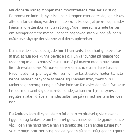
Pia vågnede lørdag morgen med modsatrettede følelser: Først og
fremmest en inderlig nydelse i hele kroppen over deres dejlige elskov
aftenen før, samtidig var der en lille skuffelse over, at pisken og hendes
håndmanchetter ikke var blevet brugt. Ydermere rumsterede tanken
om swinger og flere mænd i hendes baghoved, men kunne på ingen
måde overskygge det skønne ved deres oplevelser.
Da hun ville stå op opdagede hun til sin rædsel, der hurtigt blev afløst
af fryd, at hun ikke kunne bevæge sig. Hun var bundet på hænder og
fødder og totalt i Andreas´ magt. Hun lå på maven med blottet skød
iført sit evakostume. Pia kunne høre Andreas rumstere inde i stuen.
Hvad havde han planlagt? Hun kunne mærke, at usikkerheden tændte
hende, varmen begyndte at brede sig i hendes skød, mens hun i
tankerne gennemgik nogle af sine inderste fantasier, der både frastødte
hende, men samtidig ophidsede hende, så hun i sin hjerne synes at
registrere, at en dråbe af hendes safter var på vej ned mellem hendes
ben.
Da Andreas kom til syne i døren følte hun en pludselig skam over at
ligge her og fantasere om hemmelige scenarier, der alle gjorde hende
våd. I den ene hånd havde han en tandbørste, i den anden kunne hun
skimte noget sort, der hang ned ad ryggen på ham. ”Nå, ligger du godt?”