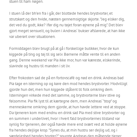
stuen til ham nøgen.
I stuen lå der bh’en fra i går, der blottede hendes brystvorter, et
strutskørt og den hvide, næsten gennemsigtige skjorte. ”Jeg elsker dig,
det ved du godt, ikke? Ifør dig nu tøjet foran øjnene på mig”. Det blev
gjort meget sensuelt, og bulen i Andreas´ bukser afslørede, at han ikke
var uberørt over situationen.
Formiddagen blev brugt på at gå i forskellige butikker, hvor de kun
kiggede på ting og tøj til sig selv. Børnene måtte vente til en anden
gang. Denne weekend var Pia ikke mor, hun var kæreste, elskerinde,
slavinde og hustru til manden i sit liv.
Efter frokosten sad de på en fortovscafé og nød en drink. Andreas bad
Pia tage en isterning op og køre den mod hendes brystvorter. Modvilligt
gjorde hun det, men hun kiggede stjålent til folk omkring dem.
Isterningen virkede med det samme, og brystvorterne blev stive og
følsomme. Pia fik lyst til at kærtegne dem, men Andreas´ ”stop” og
menneskerne omkring dem gjorde, at hun havde lettere ved at stoppe.
Da tjeneren kom med endnu en drink sad Pia med stive brystvorter og
en summen i underlivet, hvor i hvert fald brystvorternes tilstand var
synlig for tjeneren, der også havde mere end svært ved at holde øjnene
fra hendes dejlige krop. ”Synes du, at min hustru ser dejlig ud, og i
særdeleshed hendes bryster?” spurgte Andreas den måbende tjener.