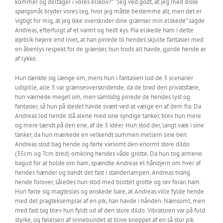
kommer og deltager i vores elskov?” ”Jeg ved godt, at jeg med disse
spørgsmål bryder vores leg, hvor jeg måtte bestemme alt, men det er
vigtigt for mig, at jeg ikke overskrider dine grænser min elskede” sagde
Andreas, efterfulgt af et varmt og hedt kys. Pia elskede ham i dette
øjeblik højere end livet, at han pirrede til hendes skjulte fantasier med
en åbenlys respekt for de grænser, hun trods alt havde, gjorde hende ør
af lykke.
Hun tænkte sig længe om, mens hun i fantasien lod de 3 scenarier
udspille, alle 3 var grænseoverskridende, da de brød den privatsfære,
hun værnede meget om, men samtidig pirrede de hendes lyst og
fantasier, så hun på stedet havde svært ved at vælge en af dem fra. Da
Andreas lod hende stå alene med sine syndige tanker, blev hun mere
og mere tændt på den ene, af de 3 idéer. Hun stod der, langt væk i sine
tanker, da hun mærkede en velkendt summen mellem sine ben.
Andreas stod bag hende og førte varsomt den enormt store dildo
(35cm og 7cm bred) omkring hendes våde grotte. Da hun tog armene
bagud for at holde om ham, spændte Andreas et håndjern om hver af
hendes hænder og bandt det fast i standerlampen. Andreas tvang
hende forover, således hun stod med blottet grotte og røv foran ham.
Hun følte sig magtesløs og ønskede bare, at Andreas ville fylde hende
med det pragteksemplar af en pik, han havde i hånden. Nænsomt, men
med fast tag blev hun fyldt ud af den store dildo. Vibratoren var på fuld
styrke, og følelsen af svinebundet at blive kneppet af en så stor pik