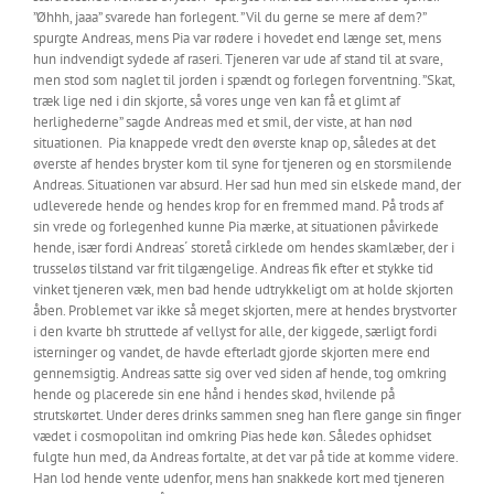
”Øhhh, jaaa” svarede han forlegent. ”Vil du gerne se mere af dem?”
spurgte Andreas, mens Pia var rødere i hovedet end længe set, mens
hun indvendigt sydede af raseri. Tjeneren var ude af stand til at svare,
men stod som naglet til jorden i spændt og forlegen forventning. ”Skat,
træk lige ned i din skjorte, så vores unge ven kan få et glimt af
herlighederne” sagde Andreas med et smil, der viste, at han nød
situationen. Pia knappede vredt den øverste knap op, således at det
øverste af hendes bryster kom til syne for tjeneren og en storsmilende
Andreas. Situationen var absurd. Her sad hun med sin elskede mand, der
udleverede hende og hendes krop for en fremmed mand. På trods af
sin vrede og forlegenhed kunne Pia mærke, at situationen påvirkede
hende, især fordi Andreas´ storetå cirklede om hendes skamlæber, der i
trusseløs tilstand var frit tilgængelige. Andreas fik efter et stykke tid
vinket tjeneren væk, men bad hende udtrykkeligt om at holde skjorten
åben. Problemet var ikke så meget skjorten, mere at hendes brystvorter
i den kvarte bh struttede af vellyst for alle, der kiggede, særligt fordi
isterninger og vandet, de havde efterladt gjorde skjorten mere end
gennemsigtig. Andreas satte sig over ved siden af hende, tog omkring
hende og placerede sin ene hånd i hendes skød, hvilende på
strutskørtet. Under deres drinks sammen sneg han flere gange sin finger
vædet i cosmopolitan ind omkring Pias hede køn. Således ophidset
fulgte hun med, da Andreas fortalte, at det var på tide at komme videre.
Han lod hende vente udenfor, mens han snakkede kort med tjeneren