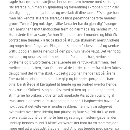
sagde han, mens han strejfede hende mellem benene med sin tunge.
”Ja” svarede hun med en spænding og forventning i kroppen. ”Ophidser
det dig at ligge her hjælpeløs og overladt til dine tanker?” spurgte han,
men han kendte allerede svaret, da hans pegefinger berørte hendes
grotte. ”Det må jeg nok sige, hvilke fantasier har du gjort dig?” spurgte
han, mens han fandt tandbørsten frem og nærmede sig hendes mund.
Hun nåede ikke at svare, før hun fik tandbørsten i munden og blidt fik
børstet sine tænder. Pia fik besked på at sluge skummet, mens Andreas
tog noget frem fra gulvet. Pia gjorde, som hun fik besked på og tænkte
lystfuldt og en smule nervøs på den pisk, hun havde valgt. Det var rigtig
nok den, og Andreas lod den køre blidt fra hendes hals, nedover
brysterne og brystvorterne, der allerede nu var trukket sammen. Ned
mellem hendes ben, hvor følelsen af de kolde strimler fra pisken føltes
dejligt mod det varme skød. Pludselig slog han hende fast på lårene.
Forskrækket udstødte hun et lille gisp og kiggede spørgende i hans
øjne. De strålede af kærlighed til hende og en ømhed overfor hende,
hans hustru. Skiftevis slog han fast med pisken og aede hende med
strimlerne fra pisken. Lidt efter lidt mærkede Pia, at den blanding af
svag smerte og sensuelle strøg tændte hende. I baghovedet havde Pia
nok troet, at det ville være hendes reaktion, men hun var alligevel
overrasket over, hvor liderlig hun pludselig følte sig. ”Vil du ikke nok
prøve at slå lidt hårdere” hørte hun sig selv sige mellem gispene, der
undslap hendes mund. ”Måske” var svaret, der kom fra en stemme, der
mere end alt andet udstrålede ømhed. Andreas legede med pisken på