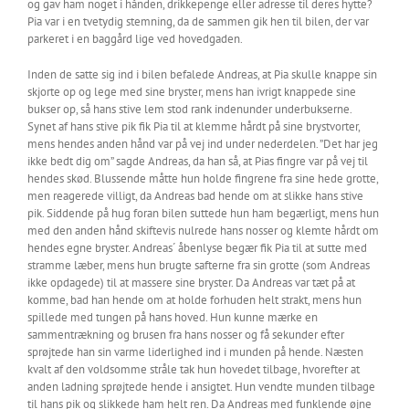
og gav ham noget i hånden, drikkepenge eller adresse til deres hytte?
Pia var i en tvetydig stemning, da de sammen gik hen til bilen, der var
parkeret i en baggård lige ved hovedgaden.
Inden de satte sig ind i bilen befalede Andreas, at Pia skulle knappe sin
skjorte op og lege med sine bryster, mens han ivrigt knappede sine
bukser op, så hans stive lem stod rank indenunder underbukserne.
Synet af hans stive pik fik Pia til at klemme hårdt på sine brystvorter,
mens hendes anden hånd var på vej ind under nederdelen. ”Det har jeg
ikke bedt dig om” sagde Andreas, da han så, at Pias fingre var på vej til
hendes skød. Blussende måtte hun holde fingrene fra sine hede grotte,
men reagerede villigt, da Andreas bad hende om at slikke hans stive
pik. Siddende på hug foran bilen suttede hun ham begærligt, mens hun
med den anden hånd skiftevis nulrede hans nosser og klemte hårdt om
hendes egne bryster. Andreas´ åbenlyse begær fik Pia til at sutte med
stramme læber, mens hun brugte safterne fra sin grotte (som Andreas
ikke opdagede) til at massere sine bryster. Da Andreas var tæt på at
komme, bad han hende om at holde forhuden helt strakt, mens hun
spillede med tungen på hans hoved. Hun kunne mærke en
sammentrækning og brusen fra hans nosser og få sekunder efter
sprøjtede han sin varme liderlighed ind i munden på hende. Næsten
kvalt af den voldsomme stråle tak hun hovedet tilbage, hvorefter at
anden ladning sprøjtede hende i ansigtet. Hun vendte munden tilbage
til hans pik og slikkede ham helt ren. Da Andreas med funklende øjne