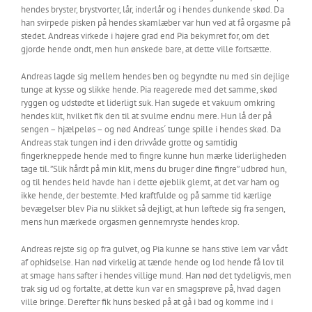
hendes bryster, brystvorter, lår, inderlår og i hendes dunkende skød. Da
han svirpede pisken på hendes skamlæber var hun ved at få orgasme på
stedet. Andreas virkede i højere grad end Pia bekymret for, om det
gjorde hende ondt, men hun ønskede bare, at dette ville fortsætte.
Andreas lagde sig mellem hendes ben og begyndte nu med sin dejlige
tunge at kysse og slikke hende. Pia reagerede med det samme, skød
ryggen og udstødte et liderligt suk. Han sugede et vakuum omkring
hendes klit, hvilket fik den til at svulme endnu mere. Hun lå der på
sengen – hjælpeløs – og nød Andreas´ tunge spille i hendes skød. Da
Andreas stak tungen ind i den drivvåde grotte og samtidig
fingerkneppede hende med to fingre kunne hun mærke liderligheden
tage til. ”Slik hårdt på min klit, mens du bruger dine fingre” udbrød hun,
og til hendes held havde han i dette øjeblik glemt, at det var ham og
ikke hende, der bestemte. Med kraftfulde og på samme tid kærlige
bevægelser blev Pia nu slikket så dejligt, at hun løftede sig fra sengen,
mens hun mærkede orgasmen gennemryste hendes krop.
Andreas rejste sig op fra gulvet, og Pia kunne se hans stive lem var vådt
af ophidselse. Han nød virkelig at tænde hende og lod hende få lov til
at smage hans safter i hendes villige mund. Han nød det tydeligvis, men
trak sig ud og fortalte, at dette kun var en smagsprøve på, hvad dagen
ville bringe. Derefter fik huns besked på at gå i bad og komme ind i