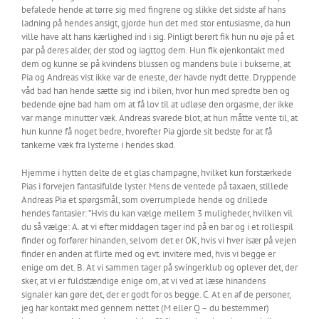
befalede hende at tørre sig med fingrene og slikke det sidste af hans
ladning på hendes ansigt, gjorde hun det med stor entusiasme, da hun
ville have alt hans kærlighed ind i sig. Pinligt berørt fik hun nu øje på et
par på deres alder, der stod og iagttog dem. Hun fik øjenkontakt med
dem og kunne se på kvindens blussen og mandens bule i bukserne, at
Pia og Andreas vist ikke var de eneste, der havde nydt dette. Dryppende
våd bad han hende sætte sig ind i bilen, hvor hun med spredte ben og
bedende øjne bad ham om at få lov til at udløse den orgasme, der ikke
var mange minutter væk. Andreas svarede blot, at hun måtte vente til, at
hun kunne få noget bedre, hvorefter Pia gjorde sit bedste for at få
tankerne væk fra lysterne i hendes skød.
Hjemme i hytten delte de et glas champagne, hvilket kun forstærkede
Pias i forvejen fantasifulde lyster. Mens de ventede på taxaen, stillede
Andreas Pia et spørgsmål, som overrumplede hende og drillede
hendes fantasier: ”Hvis du kan vælge mellem 3 muligheder, hvilken vil
du så vælge: A. at vi efter middagen tager ind på en bar og i et rollespil
finder og forfører hinanden, selvom det er OK, hvis vi hver især på vejen
finder en anden at flirte med og evt. invitere med, hvis vi begge er
enige om det. B. At vi sammen tager på swingerklub og oplever det, der
sker, at vi er fuldstændige enige om, at vi ved at læse hinandens
signaler kan gøre det, der er godt for os begge. C. At en af de personer,
jeg har kontakt med gennem nettet (M eller Q – du bestemmer)