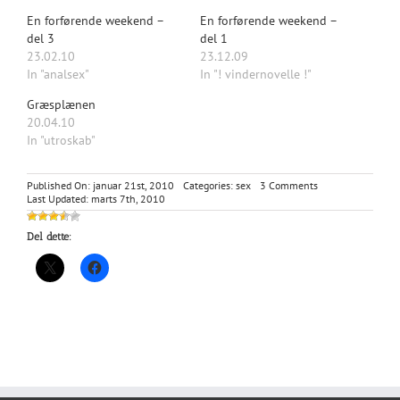
En forførende weekend –
En forførende weekend –
del 3
del 1
23.02.10
23.12.09
In "analsex"
In "! vindernovelle !"
Græsplænen
20.04.10
In "utroskab"
on
Published On: januar 21st, 2010
Categories:
sex
3 Comments
En
Last Updated: marts 7th, 2010
forførende
weekend
Del dette:
–
del
2