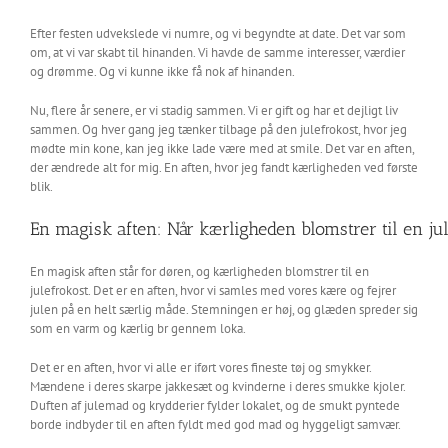
Efter festen udvekslede vi numre, og vi begyndte at date. Det var som
om, at vi var skabt til hinanden. Vi havde de samme interesser, værdier
og drømme. Og vi kunne ikke få nok af hinanden.
Nu, flere år senere, er vi stadig sammen. Vi er gift og har et dejligt liv
sammen. Og hver gang jeg tænker tilbage på den julefrokost, hvor jeg
mødte min kone, kan jeg ikke lade være med at smile. Det var en aften,
der ændrede alt for mig. En aften, hvor jeg fandt kærligheden ved første
blik.
En magisk aften: Når kærligheden blomstrer til en jul
En magisk aften står for døren, og kærligheden blomstrer til en
julefrokost. Det er en aften, hvor vi samles med vores kære og fejrer
julen på en helt særlig måde. Stemningen er høj, og glæden spreder sig
som en varm og kærlig br gennem loka.
Det er en aften, hvor vi alle er iført vores fineste tøj og smykker.
Mændene i deres skarpe jakkesæt og kvinderne i deres smukke kjoler.
Duften af julemad og krydderier fylder lokalet, og de smukt pyntede
borde indbyder til en aften fyldt med god mad og hyggeligt samvær.