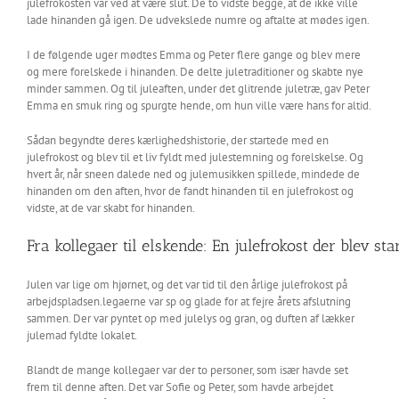
julefrokosten var ved at være slut. De to vidste begge, at de ikke ville
lade hinanden gå igen. De udvekslede numre og aftalte at mødes igen.
I de følgende uger mødtes Emma og Peter flere gange og blev mere
og mere forelskede i hinanden. De delte juletraditioner og skabte nye
minder sammen. Og til juleaften, under det glitrende juletræ, gav Peter
Emma en smuk ring og spurgte hende, om hun ville være hans for altid.
Sådan begyndte deres kærlighedshistorie, der startede med en
julefrokost og blev til et liv fyldt med julestemning og forelskelse. Og
hvert år, når sneen dalede ned og julemusikken spillede, mindede de
hinanden om den aften, hvor de fandt hinanden til en julefrokost og
vidste, at de var skabt for hinanden.
Fra kollegaer til elskende: En julefrokost der blev st
Julen var lige om hjørnet, og det var tid til den årlige julefrokost på
arbejdspladsen.legaerne var sp og glade for at fejre årets afslutning
sammen. Der var pyntet op med julelys og gran, og duften af lækker
julemad fyldte lokalet.
Blandt de mange kollegaer var der to personer, som især havde set
frem til denne aften. Det var Sofie og Peter, som havde arbejdet