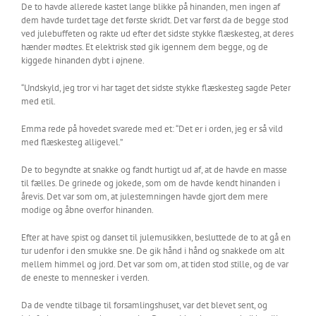
De to havde allerede kastet lange blikke på hinanden, men ingen af
dem havde turdet tage det første skridt. Det var først da de begge stod
ved julebuffeten og rakte ud efter det sidste stykke flæskesteg, at deres
hænder mødtes. Et elektrisk stød gik igennem dem begge, og de
kiggede hinanden dybt i øjnene.
“Undskyld, jeg tror vi har taget det sidste stykke flæskesteg sagde Peter
med etil.
Emma rede på hovedet svarede med et: “Det er i orden, jeg er så vild
med flæskesteg alligevel.”
De to begyndte at snakke og fandt hurtigt ud af, at de havde en masse
til fælles. De grinede og jokede, som om de havde kendt hinanden i
årevis. Det var som om, at julestemningen havde gjort dem mere
modige og åbne overfor hinanden.
Efter at have spist og danset til julemusikken, besluttede de to at gå en
tur udenfor i den smukke sne. De gik hånd i hånd og snakkede om alt
mellem himmel og jord. Det var som om, at tiden stod stille, og de var
de eneste to mennesker i verden.
Da de vendte tilbage til forsamlingshuset, var det blevet sent, og