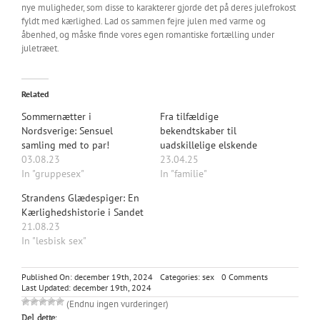
nye muligheder, som disse to karakterer gjorde det på deres julefrokost
fyldt med kærlighed. Lad os sammen fejre julen med varme og
åbenhed, og måske finde vores egen romantiske fortælling under
juletræet.
Related
Sommernætter i
Fra tilfældige
Nordsverige: Sensuel
bekendtskaber til
samling med to par!
uadskillelige elskende
03.08.23
23.04.25
In "gruppesex"
In "familie"
Strandens Glædespiger: En
Kærlighedshistorie i Sandet
21.08.23
In "lesbisk sex"
on
Published On: december 19th, 2024
Categories:
sex
0 Comments
En
Last Updated: december 19th, 2024
julefrokost
(Endnu ingen vurderinger)
fyldt
Del dette:
med