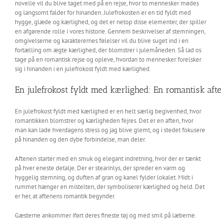
novelle vil du blive taget med på en rejse, hvor to mennesker mødes
og langsomt falder for hinanden. Julefrokosten er en tid fyldt med
hygge, glæde og kærlighed, og det er netop disse elementer, der spiller
en afgørende rolle i vores historie. Gennem beskrivelser af stemningen,
omgivelserne og karakterernes følelser vil du blive suget ind i en
fortælling om ægte kærlighed, der blomstrer i julemåneden. Så lad os
tage på en romantisk rejse og opleve, hvordan to mennesker forelsker
sig i hinanden i en julefrokost fyldt med kærlighed.
En julefrokost fyldt med kærlighed: En romantisk af
En julefrokost fyldt med kærlighed er en helt særlig begivenhed, hvor
romantikken blomstrer og kærligheden fejres. Det er en aften, hvor
man kan lade hverdagens stress og jag blive glemt, og i stedet fokusere
på hinanden og den dybe forbindelse, man deler.
Aftenen starter med en smuk og elegant indretning, hvor der er tænkt
på hver eneste detalje. Der er stearinlys, der spreder en varm og
hyggelig stemning, og duften af gran og kanel fylder lokalet. Midt i
rummet hænger en mistelten, der symboliserer kærlighed og held. Det
er her, at aftenens romantik begynder.
Gæsterne ankommer iført deres fineste tøj og med smil på læberne.