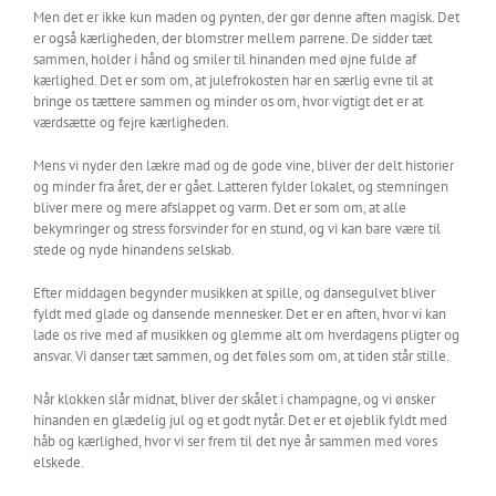
Men det er ikke kun maden og pynten, der gør denne aften magisk. Det
er også kærligheden, der blomstrer mellem parrene. De sidder tæt
sammen, holder i hånd og smiler til hinanden med øjne fulde af
kærlighed. Det er som om, at julefrokosten har en særlig evne til at
bringe os tættere sammen og minder os om, hvor vigtigt det er at
værdsætte og fejre kærligheden.
Mens vi nyder den lækre mad og de gode vine, bliver der delt historier
og minder fra året, der er gået. Latteren fylder lokalet, og stemningen
bliver mere og mere afslappet og varm. Det er som om, at alle
bekymringer og stress forsvinder for en stund, og vi kan bare være til
stede og nyde hinandens selskab.
Efter middagen begynder musikken at spille, og dansegulvet bliver
fyldt med glade og dansende mennesker. Det er en aften, hvor vi kan
lade os rive med af musikken og glemme alt om hverdagens pligter og
ansvar. Vi danser tæt sammen, og det føles som om, at tiden står stille.
Når klokken slår midnat, bliver der skålet i champagne, og vi ønsker
hinanden en glædelig jul og et godt nytår. Det er et øjeblik fyldt med
håb og kærlighed, hvor vi ser frem til det nye år sammen med vores
elskede.