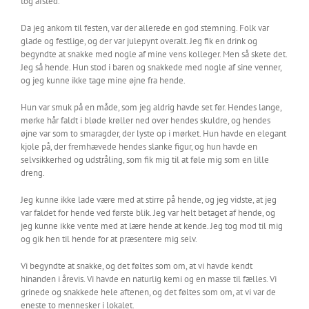
tog afsted.
Da jeg ankom til festen, var der allerede en god stemning. Folk var
glade og festlige, og der var julepynt overalt. Jeg fik en drink og
begyndte at snakke med nogle af mine vens kolleger. Men så skete det.
Jeg så hende. Hun stod i baren og snakkede med nogle af sine venner,
og jeg kunne ikke tage mine øjne fra hende.
Hun var smuk på en måde, som jeg aldrig havde set før. Hendes lange,
mørke hår faldt i bløde krøller ned over hendes skuldre, og hendes
øjne var som to smaragder, der lyste op i mørket. Hun havde en elegant
kjole på, der fremhævede hendes slanke figur, og hun havde en
selvsikkerhed og udstråling, som fik mig til at føle mig som en lille
dreng.
Jeg kunne ikke lade være med at stirre på hende, og jeg vidste, at jeg
var faldet for hende ved første blik. Jeg var helt betaget af hende, og
jeg kunne ikke vente med at lære hende at kende. Jeg tog mod til mig
og gik hen til hende for at præsentere mig selv.
Vi begyndte at snakke, og det føltes som om, at vi havde kendt
hinanden i årevis. Vi havde en naturlig kemi og en masse til fælles. Vi
grinede og snakkede hele aftenen, og det føltes som om, at vi var de
eneste to mennesker i lokalet.