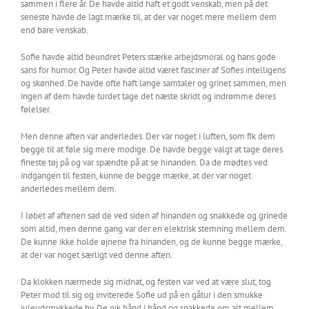
sammen i flere år. De havde altid haft et godt venskab, men på det
seneste havde de lagt mærke til, at der var noget mere mellem dem
end bare venskab.
Sofie havde altid beundret Peters stærke arbejdsmoral og hans gode
sans for humor. Og Peter havde altid været fasciner af Sofies intelligens
og skønhed. De havde ofte haft lange samtaler og grinet sammen, men
ingen af dem havde turdet tage det næste skridt og indrømme deres
følelser.
Men denne aften var anderledes. Der var noget i luften, som fik dem
begge til at føle sig mere modige. De havde begge valgt at tage deres
fineste tøj på og var spændte på at se hinanden. Da de mødtes ved
indgangen til festen, kunne de begge mærke, at der var noget
anderledes mellem dem.
I løbet af aftenen sad de ved siden af hinanden og snakkede og grinede
som altid, men denne gang var der en elektrisk stemning mellem dem.
De kunne ikke holde øjnene fra hinanden, og de kunne begge mærke,
at der var noget særligt ved denne aften.
Da klokken nærmede sig midnat, og festen var ved at være slut, tog
Peter mod til sig og inviterede Sofie ud på en gåtur i den smukke
juleudsmykkede by. De gik hånd i hånd og snakkede om alt mellem