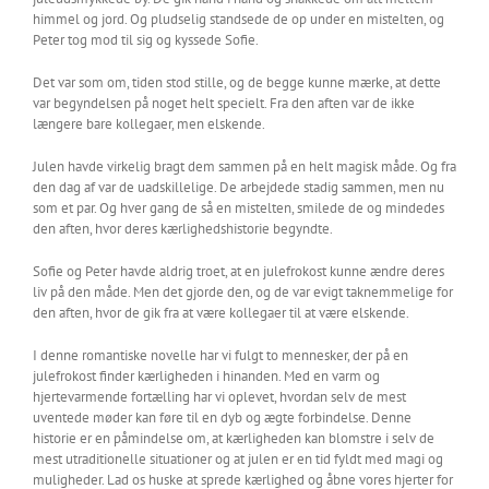
himmel og jord. Og pludselig standsede de op under en mistelten, og
Peter tog mod til sig og kyssede Sofie.
Det var som om, tiden stod stille, og de begge kunne mærke, at dette
var begyndelsen på noget helt specielt. Fra den aften var de ikke
længere bare kollegaer, men elskende.
Julen havde virkelig bragt dem sammen på en helt magisk måde. Og fra
den dag af var de uadskillelige. De arbejdede stadig sammen, men nu
som et par. Og hver gang de så en mistelten, smilede de og mindedes
den aften, hvor deres kærlighedshistorie begyndte.
Sofie og Peter havde aldrig troet, at en julefrokost kunne ændre deres
liv på den måde. Men det gjorde den, og de var evigt taknemmelige for
den aften, hvor de gik fra at være kollegaer til at være elskende.
I denne romantiske novelle har vi fulgt to mennesker, der på en
julefrokost finder kærligheden i hinanden. Med en varm og
hjertevarmende fortælling har vi oplevet, hvordan selv de mest
uventede møder kan føre til en dyb og ægte forbindelse. Denne
historie er en påmindelse om, at kærligheden kan blomstre i selv de
mest utraditionelle situationer og at julen er en tid fyldt med magi og
muligheder. Lad os huske at sprede kærlighed og åbne vores hjerter for