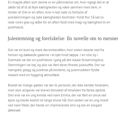
En magisk aften som denne er en påmindelse om, hvor vigtigt det er at
sætte tid af til at fejre kærligheden og være sammen med dem, vi
holder af. Det er en aften, hvor vi kan lade os fortrylle af
julestemningen og lade kærligheden blomstre i fuldt flor. Så lad os
raise vores glas og skåle for en aften fyldt med magi og kærlighed til en
julefrokost.
Julestemning og forelskelse: En novelle om to mennes
Det var en kold og mørk decemberaften, hvor sneen dalede ned fra
himlen og dækkede gaderne i et tykt hvidt tæppe. I en lille by i
Danmark var der en julefrokost i gang på det lokale forsamlingshus.
Stemningen var høj, og alle var iført deres fineste juleoutfits. Der var
risengrød, gløgg og juleknas på bordene, og julemusikken fyldte
lokalet med en hyggelig atmosfære.
Blandt de mange gæster var der to personer, der ikke kendte hinanden,
men som alligevel var blevet tiltrukket af hinanden fra første øjeblik.
Den ene var en ung kvinde ved navn Emma, der var iført en smuk rød
kjole og havde krøllet sit lange brune hår. Den anden var en ung mand
ved navn Peter, der havde en charmerende smil og bar en elegant
jakkesæt.