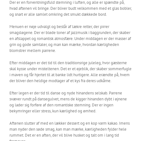
Der er en forventningsfuld stemning i luften, og alle er spændte på,
hvad aftenen vil bringe. Der bliver budt velkommen med et glas bobler,
og snart er alle samlet omkring det smukt dækkede bord.
Menuen er nøje udvalgt og består af lækre retter, der pirrer
smagsløgene. Der er bløde toner af jazzmusik i baggrunden, der skaber
en afslappet og romantisk atmosfære. Under middagen er der masser af
grin og gode samtaler, og man kan mærke, hvordan kærligheden
blomstrer mellem parrene.
Efter middagen er det tid til den traditionsrige juleleg, hvor gæsterne
skal kysse under misteltenen. Det er et øjeblik, der skaber sommerfugle
i maven og får hjertet til at banke lidt hurtigere. Alle erændte på, hvem
der bliver den heldige modtager af et kys fra deres udkårne.
Efter legen er der tid til danse og nyde hinandens selskab. Parrene
svæver rundt på dansegulvet, mens de kigger hinanden dybt i øjnene
og lader sig forføre af den romantiske stemning. Der er ingen
bekymringer eller stress, kun kærlighed og ømhed.
Aftenen slutter af med en lækker dessert og en kop varm kakao. Imens
man nyder den søde smag, kan man mærke, kærligheden fylder hele
rummet. Det er en aften, der vil blive husket og talt om i lang tid