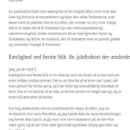
fremover.
En julefrokost fyldt med kærlighed er en magisk aften, hvor man kan
lade sig fortrylle af romantikken og fejre den dybe forbindelse, man
deler med sin partner. Det er en aften, der minder os om, hvor vigtigt
det er at sætte tid af til hinanden og vise vores kærlighed og
taknemmelighed. Under misteltenen bliver kærligheden fejret og
forstærket, og det er en tradition, der vil fortsætte med at sprede glæde
og romantik i mange år fremover.
Kærlighed ved første blik: En julefrokost der ændrede
[the_ad id=”904″]
Kærlighed ved første blik er en følelse, som de fleste af os har hørt om
eller måske endda oplevet. Det er en følelse af at blive ram lynet, når
man person for første gang, og man føler sig uimodståelig tiltrukket af
dem. Det er en følelse af at vide, at denne person er noget særligt, og at
man må lære dem at kende.
For mig skete dette ved en julefrokost for nogle år siden. Jeg var
inviteret til min vens firmafest, og jeg havde ikke de store forventninger.
Jeg havde ikke lyst til at gå, men min ven insisterede på, at det ville
være sjovt, og at der ville være god mad og drikke. Så jeg gav efter og