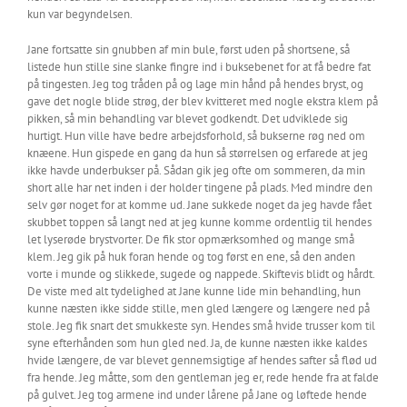
kun var begyndelsen.
Jane fortsatte sin gnubben af min bule, først uden på shortsene, så
listede hun stille sine slanke fingre ind i buksebenet for at få bedre fat
på tingesten. Jeg tog tråden på og lage min hånd på hendes bryst, og
gave det nogle blide strøg, der blev kvitteret med nogle ekstra klem på
pikken, så min behandling var blevet godkendt. Det udviklede sig
hurtigt. Hun ville have bedre arbejdsforhold, så bukserne røg ned om
knæene. Hun gispede en gang da hun så størrelsen og erfarede at jeg
ikke havde underbukser på. Sådan gik jeg ofte om sommeren, da min
short alle har net inden i der holder tingene på plads. Med mindre den
selv gør noget for at komme ud. Jane sukkede noget da jeg havde fået
skubbet toppen så langt ned at jeg kunne komme ordentlig til hendes
let lyserøde brystvorter. De fik stor opmærksomhed og mange små
klem. Jeg gik på huk foran hende og tog først en ene, så den anden
vorte i munde og slikkede, sugede og nappede. Skiftevis blidt og hårdt.
De viste med alt tydelighed at Jane kunne lide min behandling, hun
kunne næsten ikke sidde stille, men gled længere og længere ned på
stole. Jeg fik snart det smukkeste syn. Hendes små hvide trusser kom til
syne efterhånden som hun gled ned. Ja, de kunne næsten ikke kaldes
hvide længere, de var blevet gennemsigtige af hendes safter så flød ud
fra hende. Jeg måtte, som den gentleman jeg er, rede hende fra at falde
på gulvet. Jeg tog armene ind under lårene på Jane og løftede hende