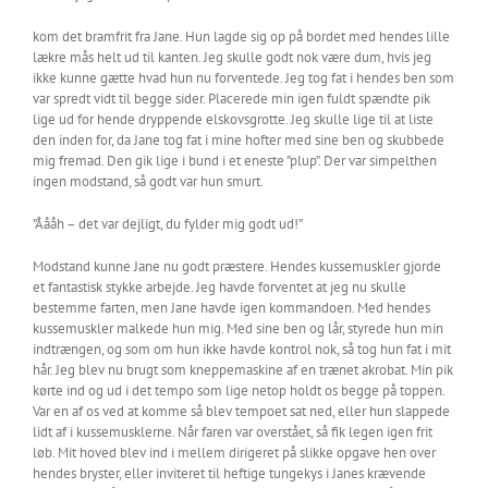
kom det bramfrit fra Jane. Hun lagde sig op på bordet med hendes lille
lækre mås helt ud til kanten. Jeg skulle godt nok være dum, hvis jeg
ikke kunne gætte hvad hun nu forventede. Jeg tog fat i hendes ben som
var spredt vidt til begge sider. Placerede min igen fuldt spændte pik
lige ud for hende dryppende elskovsgrotte. Jeg skulle lige til at liste
den inden for, da Jane tog fat i mine hofter med sine ben og skubbede
mig fremad. Den gik lige i bund i et eneste ”plup”. Der var simpelthen
ingen modstand, så godt var hun smurt.
”Åååh – det var dejligt, du fylder mig godt ud!”
Modstand kunne Jane nu godt præstere. Hendes kussemuskler gjorde
et fantastisk stykke arbejde. Jeg havde forventet at jeg nu skulle
bestemme farten, men Jane havde igen kommandoen. Med hendes
kussemuskler malkede hun mig. Med sine ben og lår, styrede hun min
indtrængen, og som om hun ikke havde kontrol nok, så tog hun fat i mit
hår. Jeg blev nu brugt som kneppemaskine af en trænet akrobat. Min pik
kørte ind og ud i det tempo som lige netop holdt os begge på toppen.
Var en af os ved at komme så blev tempoet sat ned, eller hun slappede
lidt af i kussemusklerne. Når faren var overstået, så fik legen igen frit
løb. Mit hoved blev ind i mellem dirigeret på slikke opgave hen over
hendes bryster, eller inviteret til heftige tungekys i Janes krævende