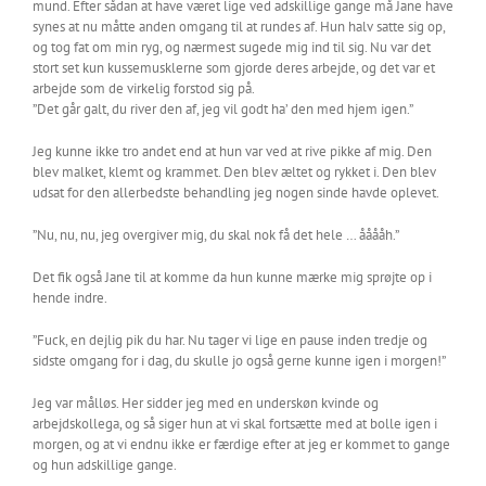
mund. Efter sådan at have været lige ved adskillige gange må Jane have
synes at nu måtte anden omgang til at rundes af. Hun halv satte sig op,
og tog fat om min ryg, og nærmest sugede mig ind til sig. Nu var det
stort set kun kussemusklerne som gjorde deres arbejde, og det var et
arbejde som de virkelig forstod sig på.
”Det går galt, du river den af, jeg vil godt ha’ den med hjem igen.”
Jeg kunne ikke tro andet end at hun var ved at rive pikke af mig. Den
blev malket, klemt og krammet. Den blev æltet og rykket i. Den blev
udsat for den allerbedste behandling jeg nogen sinde havde oplevet.
”Nu, nu, nu, jeg overgiver mig, du skal nok få det hele … ååååh.”
Det fik også Jane til at komme da hun kunne mærke mig sprøjte op i
hende indre.
”Fuck, en dejlig pik du har. Nu tager vi lige en pause inden tredje og
sidste omgang for i dag, du skulle jo også gerne kunne igen i morgen!”
Jeg var målløs. Her sidder jeg med en underskøn kvinde og
arbejdskollega, og så siger hun at vi skal fortsætte med at bolle igen i
morgen, og at vi endnu ikke er færdige efter at jeg er kommet to gange
og hun adskillige gange.