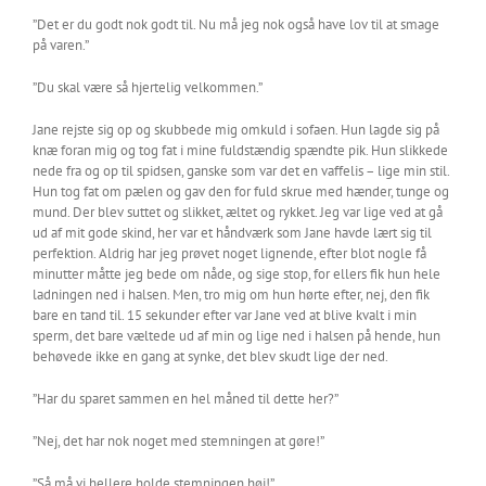
”Det er du godt nok godt til. Nu må jeg nok også have lov til at smage
på varen.”
”Du skal være så hjertelig velkommen.”
Jane rejste sig op og skubbede mig omkuld i sofaen. Hun lagde sig på
knæ foran mig og tog fat i mine fuldstændig spændte pik. Hun slikkede
nede fra og op til spidsen, ganske som var det en vaffelis – lige min stil.
Hun tog fat om pælen og gav den for fuld skrue med hænder, tunge og
mund. Der blev suttet og slikket, æltet og rykket. Jeg var lige ved at gå
ud af mit gode skind, her var et håndværk som Jane havde lært sig til
perfektion. Aldrig har jeg prøvet noget lignende, efter blot nogle få
minutter måtte jeg bede om nåde, og sige stop, for ellers fik hun hele
ladningen ned i halsen. Men, tro mig om hun hørte efter, nej, den fik
bare en tand til. 15 sekunder efter var Jane ved at blive kvalt i min
sperm, det bare væltede ud af min og lige ned i halsen på hende, hun
behøvede ikke en gang at synke, det blev skudt lige der ned.
”Har du sparet sammen en hel måned til dette her?”
”Nej, det har nok noget med stemningen at gøre!”
”Så må vi hellere holde stemningen høj!”