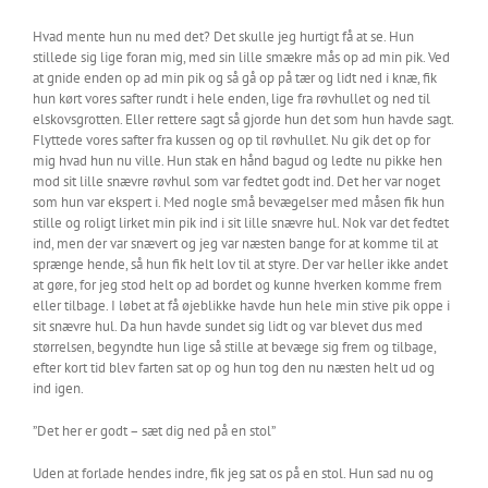
Hvad mente hun nu med det? Det skulle jeg hurtigt få at se. Hun
stillede sig lige foran mig, med sin lille smækre mås op ad min pik. Ved
at gnide enden op ad min pik og så gå op på tær og lidt ned i knæ, fik
hun kørt vores safter rundt i hele enden, lige fra røvhullet og ned til
elskovsgrotten. Eller rettere sagt så gjorde hun det som hun havde sagt.
Flyttede vores safter fra kussen og op til røvhullet. Nu gik det op for
mig hvad hun nu ville. Hun stak en hånd bagud og ledte nu pikke hen
mod sit lille snævre røvhul som var fedtet godt ind. Det her var noget
som hun var ekspert i. Med nogle små bevægelser med måsen fik hun
stille og roligt lirket min pik ind i sit lille snævre hul. Nok var det fedtet
ind, men der var snævert og jeg var næsten bange for at komme til at
sprænge hende, så hun fik helt lov til at styre. Der var heller ikke andet
at gøre, for jeg stod helt op ad bordet og kunne hverken komme frem
eller tilbage. I løbet at få øjeblikke havde hun hele min stive pik oppe i
sit snævre hul. Da hun havde sundet sig lidt og var blevet dus med
størrelsen, begyndte hun lige så stille at bevæge sig frem og tilbage,
efter kort tid blev farten sat op og hun tog den nu næsten helt ud og
ind igen.
”Det her er godt – sæt dig ned på en stol”
Uden at forlade hendes indre, fik jeg sat os på en stol. Hun sad nu og