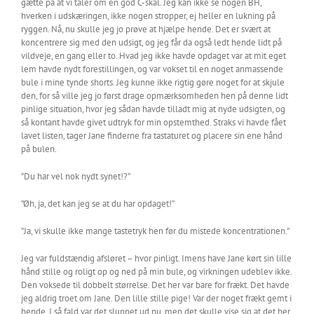
gætte på at vi taler om en god C-skål. Jeg kan ikke se nogen BH,
hverken i udskæringen, ikke nogen stropper, ej heller en lukning på
ryggen. Nå, nu skulle jeg jo prøve at hjælpe hende. Det er svært at
koncentrere sig med den udsigt, og jeg får da også ledt hende lidt på
vildveje, en gang eller to. Hvad jeg ikke havde opdaget var at mit eget
lem havde nydt forestillingen, og var vokset til en noget anmassende
bule i mine tynde shorts. Jeg kunne ikke rigtig gøre noget for at skjule
den, for så ville jeg jo først drage opmærksomheden hen på denne lidt
pinlige situation, hvor jeg sådan havde tilladt mig at nyde udsigten, og
så kontant havde givet udtryk for min opstemthed. Straks vi havde fået
lavet listen, tager Jane finderne fra tastaturet og placere sin ene hånd
på bulen.
”Du har vel nok nydt synet!?”
”Øh, ja, det kan jeg se at du har opdaget!”
”Ja, vi skulle ikke mange tastetryk hen før du mistede koncentrationen.”
Jeg var fuldstændig afsløret – hvor pinligt. Imens have Jane kørt sin lille
hånd stille og roligt op og ned på min bule, og virkningen udeblev ikke.
Den voksede til dobbelt størrelse. Det her var bare for frækt. Det havde
jeg aldrig troet om Jane. Den lille stille pige! Var der noget frækt gemt i
hende. I så fald var det sluppet ud nu, men det skulle vise sig at det her