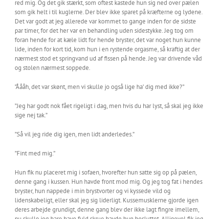
red mig. Og det gik stærkt, som oftest kastede hun sig ned over pælen
som gik helt i til kuglerne. Der blev ikke sparet på kræfterne og lydene.
Det var godt at jeg allerede var kommet to gange inden for de sidste
par timer, for det her var en behandling uden sidestykke. Jeg tog om
foran hende for at kæle lidt for hende bryster, det var noget hun kunne
lide, inden for kort tid, kom hun i en rystende orgasme, så kraftig at der
nærmest stod et springvand ud af fissen på hende. Jeg var drivende våd
og stolen nærmest soppede.
”Åååh, det var skønt, men vi skulle jo også lige ha’ dig med ikke?”
”Jeg har godt nok fået rigeligt i dag, men hvis du har lyst, så skal jeg ikke
sige nej tak.”
”Så vil jeg ride dig igen, men lidt anderledes.”
”Fint med mig.”
Hun fik nu placeret mig i sofaen, hvorefter hun satte sig op på pælen,
denne gang i kussen. Hun havde front mod mig. Og jeg tog fat i hendes
bryster, hun nappede i min brystvorter og vi kyssede vild og
lidenskabeligt, eller skal jeg sig liderligt. Kussemusklerne gjorde igen
deres arbejde grundigt, denne gang blev der ikke lagt fingre imellem,
nu skulle jeg bare have fuld skrue havde hun besluttet. Alligevel fik jeg