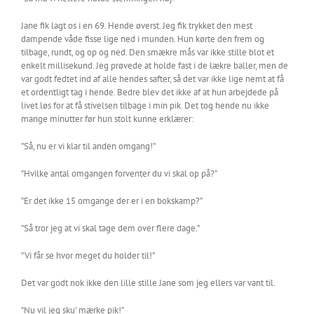
Jane fik lagt os i en 69. Hende øverst. Jeg fik trykket den mest
dampende våde fisse lige ned i munden. Hun kørte den frem og
tilbage, rundt, og op og ned. Den smækre mås var ikke stille blot et
enkelt millisekund. Jeg prøvede at holde fast i de lækre baller, men de
var godt fedtet ind af alle hendes safter, så det var ikke lige nemt at få
et ordentligt tag i hende. Bedre blev det ikke af at hun arbejdede på
livet løs for at få stivelsen tilbage i min pik. Det tog hende nu ikke
mange minutter før hun stolt kunne erklærer:
”Så, nu er vi klar til anden omgang!”
”Hvilke antal omgangen forventer du vi skal op på?”
”Er det ikke 15 omgange der er i en bokskamp?”
”Så tror jeg at vi skal tage dem over flere dage.”
”Vi får se hvor meget du holder til!”
Det var godt nok ikke den lille stille Jane som jeg ellers var vant til.
”Nu vil jeg sku’ mærke pik!”