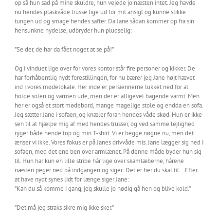
op så hun sad på mine skuldre, hun vejede jo næsten intet. Jeg havde
nu hendes plaskvåde trusse lige ud for mit ansigt og kunne stikke
tungen ud og smage hendes safter. Da Jane sådan kommer op fra sin
hensunkne nydelse, udbryder hun pludselig:
”Se der, de har da fået noget at se på!”
Og i vinduet lige over for vores kontor står fire personer og kikker. De
har forhåbentlig nydt forestillingen, for nu bærer jeg Jane højt hævet
ind i vores mødelokale. Her inde er persiennerne lukket ned for at
holde solen og varmen ude, men der er alligevel bagende varmt. Men
her er også et stort mødebord, mange magelige stole og endda en sofa.
Jeg sætter Jane i sofaen, og knæler foran hendes våde skød. Hun er ikke
sen til at hjælpe mig af med hendes trusser, og ved samme lejlighed
ryger både hende top og min T-shirt. Vi er begge nøgne nu, men det
ænser vi ikke. Vores fokus er på Janes drivvåde mis. Jane lægger sig ned i
sofaen, med det ene ben over armlænet. På denne måde byder hun sig
til. Hun har kun en lille stribe hår lige over skamlæberne, hårene
næsten peger ned på indgangen og siger: Det er her du skal til… Efter
at have nydt synes lidt for længe siger Jane:
”Kan du så komme i gang, jeg skulle jo nødig gå hen og blive kold.”
”Det må jeg straks sikre mig ikke sker.”