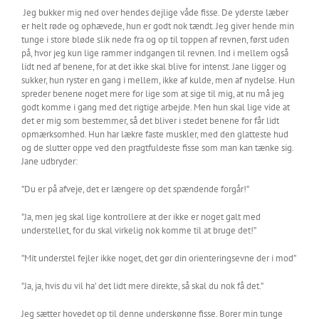
Jeg bukker mig ned over hendes dejlige våde fisse. De yderste læber
er helt røde og ophævede, hun er godt nok tændt. Jeg giver hende min
tunge i store bløde slik nede fra og op til toppen af revnen, først uden
på, hvor jeg kun lige rammer indgangen til revnen. Ind i mellem også
lidt ned af benene, for at det ikke skal blive for intenst. Jane ligger og
sukker, hun ryster en gang i mellem, ikke af kulde, men af nydelse. Hun
spreder benene noget mere for lige som at sige til mig, at nu må jeg
godt komme i gang med det rigtige arbejde. Men hun skal lige vide at
det er mig som bestemmer, så det bliver i stedet benene for får lidt
opmærksomhed. Hun har lækre faste muskler, med den glatteste hud
og de slutter oppe ved den pragtfuldeste fisse som man kan tænke sig.
Jane udbryder:
”Du er på afveje, det er længere op det spændende forgår!”
”Ja, men jeg skal lige kontrollere at der ikke er noget galt med
understellet, for du skal virkelig nok komme til at bruge det!”
”Mit understel fejler ikke noget, det gør din orienteringsevne der i mod”
”Ja, ja, hvis du vil ha’ det lidt mere direkte, så skal du nok få det.”
Jeg sætter hovedet op til denne underskønne fisse. Borer min tunge