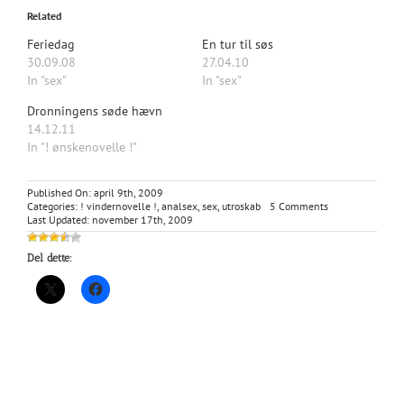
Related
Feriedag
En tur til søs
30.09.08
27.04.10
In "sex"
In "sex"
Dronningens søde hævn
14.12.11
In "! ønskenovelle !"
Published On: april 9th, 2009
on
Categories:
! vindernovelle !
,
analsex
,
sex
,
utroskab
5 Comments
En
Last Updated: november 17th, 2009
varm
sommer
Del dette: