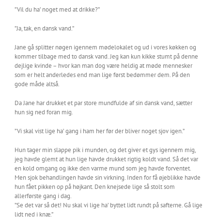
”Vil du ha’ noget med at drikke?”
”Ja, tak, en dansk vand.”
Jane gå splitter nøgen igennem mødelokalet og ud i vores køkken og
kommer tilbage med to dansk vand. Jeg kan kun kikke stumt på denne
dejlige kvinde – hvor kan man dog være heldig at møde mennesker
som er helt anderledes end man lige først bedømmer dem. På den
gode måde altså.
Da Jane har drukket et par store mundfulde af sin dansk vand, sætter
hun sig ned foran mig.
”Vi skal vist lige ha’ gang i ham her før der bliver noget sjov igen.”
Hun tager min slappe pik i munden, og det giver et gys igennem mig,
jeg havde glemt at hun lige havde drukket rigtig koldt vand. Så det var
en kold omgang og ikke den varme mund som jeg havde forventet.
Men sjok behandlingen havde sin virkning. Inden for få øjeblikke havde
hun fået pikken op på højkant. Den knejsede lige så stolt som
allerførste gang i dag.
”Se det var så det! Nu skal vi lige ha’ byttet lidt rundt på safterne. Gå lige
lidt ned i knæ.”