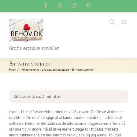
Skip
Facebook
X
Instagram
Pinterest
to
content
Gratis erotiske noveller
En varm sommer
Hjem
! vindernovelle !
analsex
sex
utroskab
En varm sommer
📖 Læsetid: ca. 2 minutter
I vores lille software virksomhed er vi 18 ansatte. De fleste af dem er
udviklere. De er afhængige af at kunne snakke om det de udvikler af
software. Derfor er det sådan at de alle sammen tager sommerferie på
samme tid. Vi andre må så blive alene tilbage for at passe firmaets
andre funktioner. Den her sommer var vi; Jane og jeg alene i to uger.