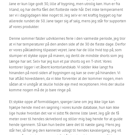
Jane er kun lige godt 30, lille af bygning, men utrolig køn. Hun er fra
Irland, og har derfra fået det flotteste røde hår. Det irske temperament
ser vi i dagligdagen ikke noget til. Jeg selv er ret kraftig bygget og har
allerede rundet de 50. Jane tager sig af salg, mens jeg står for supporten
af vores produkter.
Denne sommer falder udviklernes ferie i den varmeste periode, jeg tror
at vi har temperaturer på den anden side af de 30 de fleste dage. Derfor
er vores påklædning tilpasset vejret. Jane har de lille hvid top på, som
stumper et stykke oppe på maven, og dertil de mindste shorts som jeg
længe har set. Selv har jeg kun et par shorts og en T-shirt. Vores
kontorer ligger i et åbent kontorlandskab. Vi sidder ikke langt fra
hinanden på nord-siden af bygningen og kan se over på hinanden. Vi
har aflåst hoveddøren, da vi ikke forventer at der kommer nogen, men
sådan at vi undgår at skulle holde øje med receptionen. Hvis der skulle
komme nogen må de jo bare ringe på.
Et stykke oppe af formiddagen, spørger Jane om jeg ikke lige kan
hjælpe hende med en søgning i vores kunde database, hun kan ikke
lige huske hvordan det var vi sidst fik denne liste lavet. Jeg går de få
meter over til hendes skrivebord og stiller mig bag hende for at guide
hende igennem. Så kan hun bedre lære det til næste gang. Mens jeg
står her, så har jeg den kønneste udsigt til hendes kavalergang, jeg vil