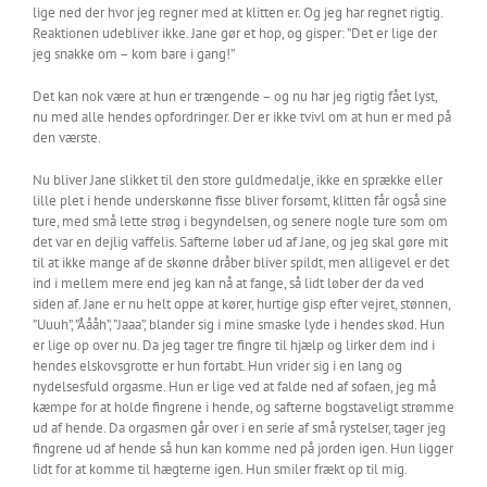
lige ned der hvor jeg regner med at klitten er. Og jeg har regnet rigtig.
Reaktionen udebliver ikke. Jane gør et hop, og gisper: ”Det er lige der
jeg snakke om – kom bare i gang!”
Det kan nok være at hun er trængende – og nu har jeg rigtig fået lyst,
nu med alle hendes opfordringer. Der er ikke tvivl om at hun er med på
den værste.
Nu bliver Jane slikket til den store guldmedalje, ikke en sprække eller
lille plet i hende underskønne fisse bliver forsømt, klitten får også sine
ture, med små lette strøg i begyndelsen, og senere nogle ture som om
det var en dejlig vaffelis. Safterne løber ud af Jane, og jeg skal gøre mit
til at ikke mange af de skønne dråber bliver spildt, men alligevel er det
ind i mellem mere end jeg kan nå at fange, så lidt løber der da ved
siden af. Jane er nu helt oppe at kører, hurtige gisp efter vejret, stønnen,
”Uuuh”, ”Åååh”, ”Jaaa”, blander sig i mine smaske lyde i hendes skød. Hun
er lige op over nu. Da jeg tager tre fingre til hjælp og lirker dem ind i
hendes elskovsgrotte er hun fortabt. Hun vrider sig i en lang og
nydelsesfuld orgasme. Hun er lige ved at falde ned af sofaen, jeg må
kæmpe for at holde fingrene i hende, og safterne bogstaveligt strømme
ud af hende. Da orgasmen går over i en serie af små rystelser, tager jeg
fingrene ud af hende så hun kan komme ned på jorden igen. Hun ligger
lidt for at komme til hægterne igen. Hun smiler frækt op til mig.