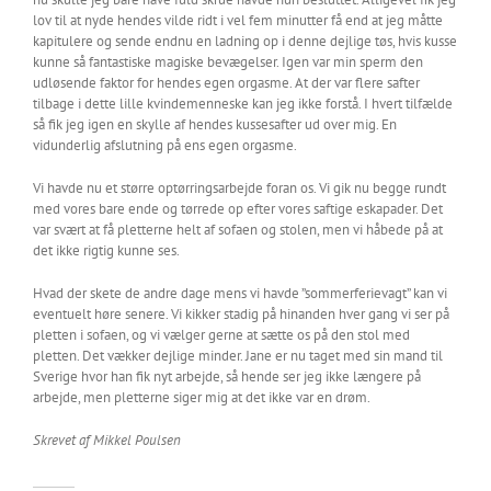
lov til at nyde hendes vilde ridt i vel fem minutter få end at jeg måtte
kapitulere og sende endnu en ladning op i denne dejlige tøs, hvis kusse
kunne så fantastiske magiske bevægelser. Igen var min sperm den
udløsende faktor for hendes egen orgasme. At der var flere safter
tilbage i dette lille kvindemenneske kan jeg ikke forstå. I hvert tilfælde
så fik jeg igen en skylle af hendes kussesafter ud over mig. En
vidunderlig afslutning på ens egen orgasme.
Vi havde nu et større optørringsarbejde foran os. Vi gik nu begge rundt
med vores bare ende og tørrede op efter vores saftige eskapader. Det
var svært at få pletterne helt af sofaen og stolen, men vi håbede på at
det ikke rigtig kunne ses.
Hvad der skete de andre dage mens vi havde ”sommerferievagt” kan vi
eventuelt høre senere. Vi kikker stadig på hinanden hver gang vi ser på
pletten i sofaen, og vi vælger gerne at sætte os på den stol med
pletten. Det vækker dejlige minder. Jane er nu taget med sin mand til
Sverige hvor han fik nyt arbejde, så hende ser jeg ikke længere på
arbejde, men pletterne siger mig at det ikke var en drøm.
Skrevet af Mikkel Poulsen