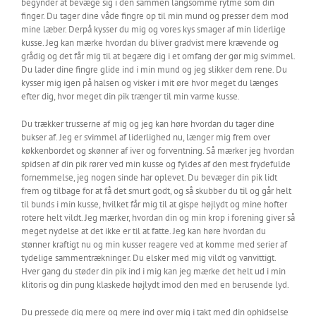
begynder at bevæge sig i den sammen langsomme rytme som din
finger. Du tager dine våde fingre op til min mund og presser dem mod
mine læber. Derpå kysser du mig og vores kys smager af min liderlige
kusse. Jeg kan mærke hvordan du bliver gradvist mere krævende og
grådig og det får mig til at begære dig i et omfang der gør mig svimmel.
Du lader dine fingre glide ind i min mund og jeg slikker dem rene. Du
kysser mig igen på halsen og visker i mit øre hvor meget du længes
efter dig, hvor meget din pik trænger til min varme kusse.
Du trækker trusserne af mig og jeg kan høre hvordan du tager dine
bukser af. Jeg er svimmel af liderlighed nu, længer mig frem over
køkkenbordet og skønner af iver og forventning. Så mærker jeg hvordan
spidsen af din pik rører ved min kusse og fyldes af den mest frydefulde
fornemmelse, jeg nogen sinde har oplevet. Du bevæger din pik lidt
frem og tilbage for at få det smurt godt, og så skubber du til og går helt
til bunds i min kusse, hvilket får mig til at gispe højlydt og mine hofter
rotere helt vildt. Jeg mærker, hvordan din og min krop i forening giver så
meget nydelse at det ikke er til at fatte. Jeg kan høre hvordan du
stønner kraftigt nu og min kusser reagere ved at komme med serier af
tydelige sammentrækninger. Du elsker med mig vildt og vanvittigt.
Hver gang du støder din pik ind i mig kan jeg mærke det helt ud i min
klitoris og din pung klaskede højlydt imod den med en berusende lyd.
Du pressede dig mere og mere ind over mig i takt med din ophidselse