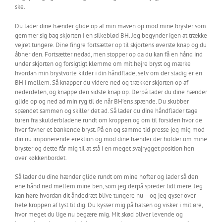
ske.
Du lader dine hænder glide op af min maven op mod mine bryster som
gemmer sig bag skjorten i en silkeblød BH. Jeg begynder igen at trække
vejret tungere. Dine fingre fortsætter op til skjortens øverste knap og du
åbner den. Fortsætter nedad, men stopper op da du kan få en hånd ind
under skjorten og forsigtigt klemme om mit højre bryst og mærke
hvordan min brystvorte kilder i din håndflade, selv om der stadig er en
BH i mellem. Så knapper du videre ned og trækker skjorten op af
nederdelen, og knappe den sidste knap op. Derpå lader du dine hænder
glide op og ned ad min ryg til de når BH’ens spænde. Du skubber
spændet sammen og skiller det ad. Så lader du dine håndflader tage
turen fra skulderbladene rundt om kroppen og om til forsiden hvor de
hver favner et bankende bryst. På en og samme tid presse jeg mig mod
din nu imponerende erektion og mod dine hænder der holder om mine
bryster og dette får mig til at stå i en meget svajrygget position hen
over køkkenbordet.
Så lader du dine hænder glide rundt om mine hofter og lader så den
ene hånd ned mellem mine ben, som jeg derpå spreder lidt mere. Jeg
kan høre hvordan dit åndedræt blive tungere nu – og jeg gyser over
hele kroppen af lyst til dig. Du kysser mig på halsen og visker i mit øre,
hvor meget du lige nu begære mig. Mit skød bliver levende og