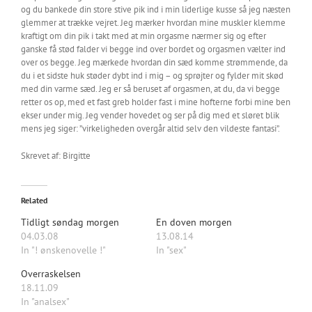
og du bankede din store stive pik ind i min liderlige kusse så jeg næsten
glemmer at trække vejret. Jeg mærker hvordan mine muskler klemme
kraftigt om din pik i takt med at min orgasme nærmer sig og efter
ganske få stød falder vi begge ind over bordet og orgasmen vælter ind
over os begge. Jeg mærkede hvordan din sæd komme strømmende, da
du i et sidste huk støder dybt ind i mig – og sprøjter og fylder mit skød
med din varme sæd. Jeg er så beruset af orgasmen, at du, da vi begge
retter os op, med et fast greb holder fast i mine hofterne forbi mine ben
ekser under mig. Jeg vender hovedet og ser på dig med et sløret blik
mens jeg siger: ”virkeligheden overgår altid selv den vildeste fantasi”.
Skrevet af: Birgitte
Related
Tidligt søndag morgen
En doven morgen
04.03.08
13.08.14
In "! ønskenovelle !"
In "sex"
Overraskelsen
18.11.09
In "analsex"