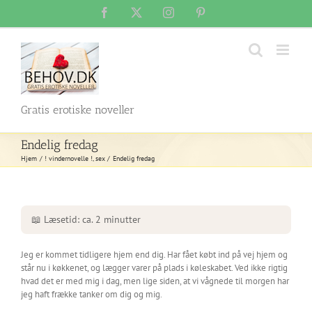
Skip
Facebook
X
Instagram
Pinterest
to
content
Gratis erotiske noveller
Endelig fredag
Hjem
! vindernovelle !
sex
Endelig fredag
📖 Læsetid: ca. 2 minutter
Jeg er kommet tidligere hjem end dig. Har fået købt ind på vej hjem og
står nu i køkkenet, og lægger varer på plads i køleskabet. Ved ikke rigtig
hvad det er med mig i dag, men lige siden, at vi vågnede til morgen har
jeg haft frække tanker om dig og mig.