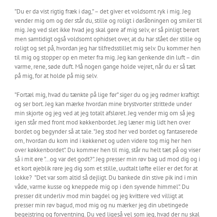
”Du er da vist rigtig fræk i dag,” – det giver et voldsomt ryk i mig. Jeg
vender mig om og der står du, stille og roligt i døråbningen og smiler til
mig. Jeg ved slet ikke hvad jeg skal gøre af mig selv, er så pinligt berørt
men samtidigt også voldsomt ophidset over, at du har stået der stille og
roligt og set på, hvordan jeg har tilfredsstillet mig selv. Du kommer hen
til mig og stopper op en meter fra mig. Jeg kan genkende din luft – din
varme, rene, søde duft. Må nogen gange holde vejret, når du er så tæt
på mig, for at holde på mig selv.
”Fortæl mig, hvad du tænkte på lige før” siger du og jeg rødmer kraftigt
og ser bort. Jeg kan mærke hvordan mine brystvorter strittede under
min skjorte og jeg ved at jeg totalt afsløret. Jeg vender mig om så jeg
igen står med front mod køkkenbordet. Jeg læner mig lidt hen over
bordet og begynder så at tale. ”Jeg stod her ved bordet og fantaserede
om, hvordan du kom ind i køkkenet og uden videre tog mig her hen
over køkkenbordet”. Du kommer hen til mig, står nu helt tæt på og viser
så i mit øre ”…og var det godt?”. Jeg presser min røv bag ud mod dig og i
et kort øjeblik røre jeg dig som et stille, uudtalt løfte eller er det for at
lokke? ”Det var som altid så dejligt. Du bankede din stive pik ind i min
våde, varme kusse og kneppede mig op i den syvende himmel”. Du
presser dit underliv mod min bagdel og jeg kvittere ved villigt at
presser min røv bagud, mod mig og nu mærker jeg din ubetingede
begejstring og forventning. Du ved ligeså vel som jeg, hvad der nu skal