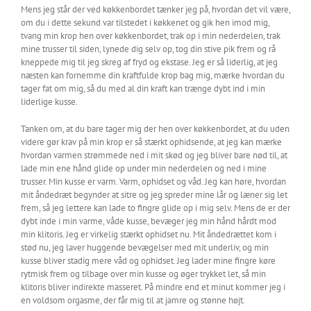
Mens jeg står der ved køkkenbordet tænker jeg på, hvordan det vil være,
om du i dette sekund var tilstedet i køkkenet og gik hen imod mig,
tvang min krop hen over køkkenbordet, trak op i min nederdelen, trak
mine trusser til siden, lynede dig selv op, tog din stive pik frem og rå
kneppede mig til jeg skreg af fryd og ekstase. Jeg er så liderlig, at jeg
næsten kan fornemme din kraftfulde krop bag mig, mærke hvordan du
tager fat om mig, så du med al din kraft kan trænge dybt ind i min
liderlige kusse.
Tanken om, at du bare tager mig der hen over køkkenbordet, at du uden
videre gør krav på min krop er så stærkt ophidsende, at jeg kan mærke
hvordan varmen strømmede ned i mit skød og jeg bliver bare nød til, at
lade min ene hånd glide op under min nederdelen og ned i mine
trusser. Min kusse er varm. Varm, ophidset og våd. Jeg kan høre, hvordan
mit åndedræt begynder at sitre og jeg spreder mine lår og læner sig let
frem, så jeg lettere kan lade to fingre glide op i mig selv. Mens de er der
dybt inde i min varme, våde kusse, bevæger jeg min hånd hårdt mod
min klitoris. Jeg er virkelig stærkt ophidset nu. Mit åndedrættet kom i
stød nu, jeg laver huggende bevægelser med mit underliv, og min
kusse bliver stadig mere våd og ophidset. Jeg lader mine fingre køre
rytmisk frem og tilbage over min kusse og øger trykket let, så min
klitoris bliver indirekte masseret. På mindre end et minut kommer jeg i
en voldsom orgasme, der får mig til at jamre og stønne højt.