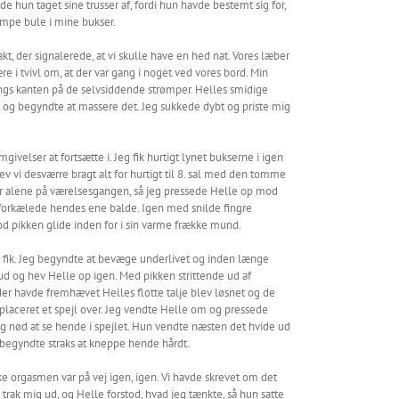
e hun taget sine trusser af, fordi hun havde bestemt sig for,
æmpe bule i mine bukser.
t, der signalerede, at vi skulle have en hed nat. Vores læber
e i tvivl om, at der var gang i noget ved vores bord. Min
angs kanten på de selvsiddende strømper. Helles smidige
 og begyndte at massere det. Jeg sukkede dybt og priste mig
ivelser at fortsætte i. Jeg fik hurtigt lynet bukserne i igen
 vi desværre bragt alt for hurtigt til 8. sal med den tomme
n var alene på værelsesgangen, så jeg pressede Helle op mod
orkælede hendes ene balde. Igen med snilde fingre
od pikken glide inden for i sin varme frække mund.
dst fik. Jeg begyndte at bevæge underlivet og inden længe
d og hev Helle op igen. Med pikken strittende ud af
 der havde fremhævet Helles flotte talje blev løsnet og de
r placeret et spejl over. Jeg vendte Helle om og pressede
og nød at se hende i spejlet. Hun vendte næsten det hvide ud
 begyndte straks at kneppe hende hårdt.
ke orgasmen var på vej igen, igen. Vi havde skrevet om det
trak mig ud, og Helle forstod, hvad jeg tænkte, så hun satte