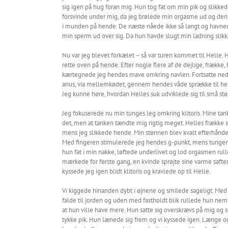
sig igen på hug foran mig. Hun tog fat om min pik og slikk
forsvinde under mig, da jeg brølede min orgasme ud og den v
i munden på hende. De næste nåede ikke så langt og havnede
min sperm ud over sig. Da hun havde slugt min ladning slikk
Nu var jeg blevet forkælet – så var turen kommet til Helle. H
rette oven på hende. Efter nogle flere af de dejlige, frækk
kærtegnede jeg hendes mave omkring navlen. Fortsatte ned o
anus, via mellemkødet, gennem hendes våde sprække til hende
Jeg kunne høre, hvordan Helles suk udviklede sig til små støn,
Jeg fokuserede nu min tunges leg omkring klitoris. Mine tan
det, men at tanken tændte mig rigtig meget. Helles frække s
mens jeg slikkede hende. Min stønnen blev kvalt efterhånden 
Med fingeren stimulerede jeg hendes g-punkt, mens tungens 
hun fat i min nakke, løftede underlivet og lod orgasmen rul
mærkede for første gang, en kvinde sprøjte sine varme safter
kyssede jeg igen blidt klitoris og kravlede op til Helle.
Vi kiggede hinanden dybt i øjnene og smilede sageligt. Med e
falde til jorden og uden med fastholdt blik rullede hun ne
at hun ville have mere. Hun satte sig overskrævs på mig o
tykke pik. Hun lænede sig frem og vi kyssede igen. Længe o