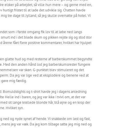
re elsker på arbejdet, så ville hun mere – og gerne med en,
hurtigt fristet til at lade det udvikle sig. Chatten havde
ig tre dage til Jylland, så jeg skulle overnatte på hotel. Vi
ndet som i første omgang fik lov til at løbe ned langs
murt ind i det bløde skum og pikken rejste sig og stod stor
d årene fået flere positive kommentarer, hvilket har hjulpet
e den glatte hud og med resterne af barberskummet begyndte
re. Med den anden hånd lod jeg barberskumsrester fungere
rnemmelsen var skøn. G-punktet blev stimuleret og det
perm. Da jeg var lige ved at eksplodere og benene ved at
t gøre mig færdig.
med. Bomuldstights og t-shirt havde jeg i dagens anledning
 Helle ind i baren, og jeg var ikke i tvivl om, at det var
med sit lange krøllede blonde hår, blå øjne og en krop der
ne. Hvilket syn.
mig ned og nyde synet af hende. Vi snakkede om løst og fast,
igt, mens jeg var væk. Da jeg kom tilbage satte jeg mig ned og