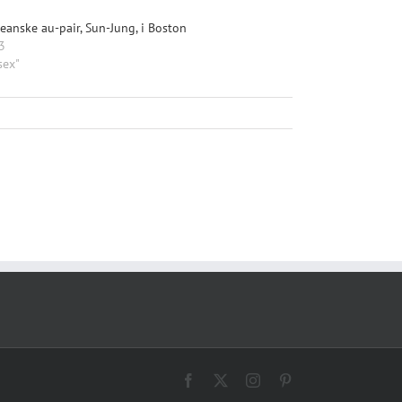
eanske au-pair, Sun-Jung, i Boston
3
sex"
Facebook
X
Instagram
Pinterest