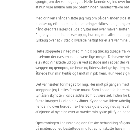
spurgte, om der var noget galt. Helle lænede sig ind over bor
at hun ville mærke min pik. Stemningen, hendes frække ord o
Med drinken i hånden satte jeg mig om på den anden side af b
mødtes og efter et par blide berøringer skiltes de og tungern
hånd gled fra Helles dejlige bryster ned over maven, hoften
fingre lynede mine bukser op, og hun tog min allerede mege
lykkelig over, at vi stadig kyssede heftigt for ellers var mine
Helle stoppede sin leg med min pik og trak sig tilbage fra ky
– selvom det næsten kunne være lige meget. Drinksene blev 
elevator. Vi hastede ud og var ved at støde ind i et par, de
væggen og genoptog de hede og lidenskabelige kys. Jeg ma
åbnede hun min lynlås og fandt min pik frem. Hun vred sig l
Det var næsten for meget for mig. Her midt på gangen med ris
kneppede jeg Helles frække mund. Som i badet tidligere mær
lynlåsen skyndte vi os de sidste 20m til værelset. Inden for
første knapper i kjolen blev åbnet. Kyssene var lidenskabeli
hende ind over bordet. Trak hendes kjole op og nød synet af
af øjnene af nydelse over at mærke min tykke pik fylde hen
Opvarmningen i bruseren og den frække behandling på gangen h
på mailen, og jeg besluttede mig for, at hun skulle have min