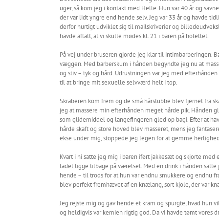
uger, så kom jeg i kontakt med Helle. Hun var 40 år og savn
der var lidt yngre end hende selv. Jeg var 33 år og havde tidl
derfor hurtigt udviklet sig til mailskriverier og billedeudvek
havde aftalt, at vi skulle mødes kl. 21 i baren på hotellet.
På vej under bruseren gjorde jeg klar til intimbarberingen. 
væggen. Med barberskum i hånden begyndte jeg nu at massere 
og stiv – tyk og hård. Udrustningen var jeg med efterhånden 
til at bringe mit sexuelle selvværd helt i top.
Skraberen kom frem og de små hårstubbe blev fjernet fra s
jeg at massere min efterhånden meget hårde pik. Hånden gl
som glidemiddel og langefingeren gled op bagi. Efter at ha
hårde skaft og store hoved blev masseret, mens jeg fantase
ekse under mig, stoppede jeg legen for at gemme herlighedern
Kvart i ni satte jeg mig i baren iført jakkesæt og skjorte me
ladet ligge tilbage på værelset. Med en drink i hånden satte j
hende – til trods for at hun var endnu smukkere og endnu fr
blev perfekt fremhævet af en knælang, sort kjole, der var kn
Jeg rejste mig og gav hende et kram og spurgte, hvad hun vill
og heldigvis var kemien rigtig god. Da vi havde tømt vores dri