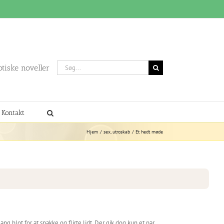
Søg
otiske noveller
efter:
Kontakt
Hjem
sex
utroskab
Et hedt møde
ng blot for at snakke og flirte lidt. Der gik dog kun et par