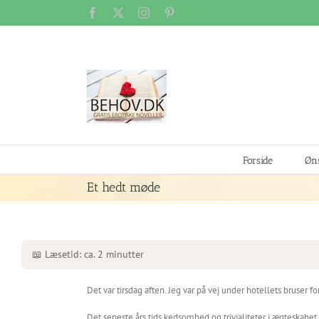
Skip
Facebook
X
Instagram
Pinterest
to
content
Forside
Øns
Et hedt møde
📖 Læsetid: ca. 2 minutter
Det var tirsdag aften. Jeg var på vej under hotellets bruser f
Det seneste års tids kedsomhed og trivialiteter i ægteskabet fi