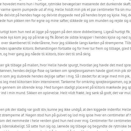
ede hovedet mens hun i hurtige, rytmiske bevægelser masserede det dunkende skaft
arme sperm pumpede ud af mig. Helle holdt min pik et par centimeter fra sin mund 
 delvist på hendes hage og delvist dryppede ned på hendes bryst og kjole. Nøj, d
ede hun pikken ren for egne og mine safter, slikkede sig om munden og rejste sig 
urtigt kom hun ned at ligge på ryggen på den store dobbeltseng. Ligeså hurtigt fik je
e, hede kys kom jeg op på knæ og fik åbnet de sidste knapper i hendes kjole og nød 
ver skambenet til inderlårene, hvor jeg slikkede langs kanten på strømperne. Til
s spændte klitoris. Behandlingen fortsatte og for hver tur frem og tilbage, gled 
 og hver gang jeg nåede til klitoris, blev det til små skrig.
ker gik tilbage på mailen, hvor Helle havde spurgt, hvordan jeg havde det med spr
tønnen, hendes dejlige fisse og tanken om sprøjteorgasmen havde gjort min pik sti
som jeg slubrede hendes dejlige safter i mig. Så i stedet for at lege med min pik, 
leg med klitorisen blev intensiveret. Tankerne for omkring sprøjteorgasmen, og j
le gennem sin sitrende krop. Med tungen stadigt placeret på klitoris mærkede jeg 
 ind i min mund. Sikken en oplevelse. Helt vildt frækt. Jeg sank så godt, det var mu
n pik der stadig var godt stiv, kunne jeg ikke undgå, at den kiggede indenfor. Hell
mt strømperne af. Nøgen stod hun på gulvet og lod mig spise hver en centimeter af
g som det nemmeste i hele verden gled hun ned over mig. Centimeter for centime
g lidenskabeligt. Så satte hun sig op, lænede sig tilbage og begyndte de rytmisk