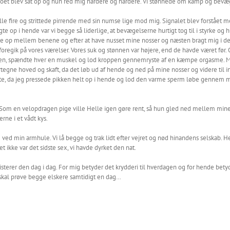
oet blev sat op og hun red mig hårdere og hårdere. Vi stønnede om kamp og bevæge
alle fire og strittede pirrende med sin numse lige mod mig. Signalet blev forståe
gte op i hende var vi begge så liderlige, at bevægelserne hurtigt tog til i styrke 
de op mellem benene og efter at have nusset mine nosser og næsten bragt mig i den 7
oregik på vores værelser. Vores suk og stønnen var højere, end de havde været før. 
 nakken, spændte hver en muskel og lod kroppen gennemryste af en kæmpe orgasm
gne hoved og skaft, da det løb ud af hende og ned på mine nosser og videre til inde
, da jeg pressede pikken helt op i hende og lod den varme sperm løbe gennem mig 
. Som en velopdragen pige ville Helle igen gøre rent, så hun gled ned mellem mine 
rne i et vådt kys.
e ved min armhule. Vi lå begge og trak lidt efter vejret og nød hinandens selskab. 
t ikke var det sidste sex, vi havde dyrket den nat.
isterer den dag i dag. For mig betyder det krydderi til hverdagen og for hende betyd
skal prøve begge elskere samtidigt en dag…