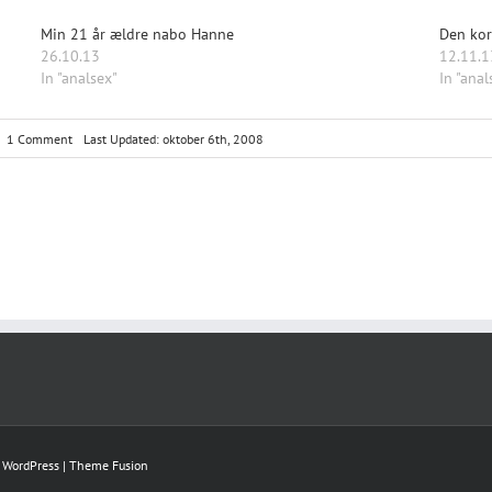
Min 21 år ældre nabo Hanne
Den kor
26.10.13
12.11.1
In "analsex"
In "anal
on
1 Comment
Last Updated: oktober 6th, 2008
Et
hedt
møde
y
WordPress
|
Theme Fusion