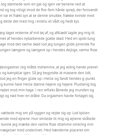
. Jeg stønnede som en gal og igen var benene ved at
og tog villigt imod de fire-fem hårde sprøjt, der forsvandt
et var et frækt syn at se denne smukke, frække kvinde med
og delte det med mig i endnu et vådt og hedt kys.
g taget resterne af mit tøj af, og afklædt lagde jeg mig til
synet af hendes nybarberede glatte skød. Med en spids tung
bage mod det varme skød lod jeg tungen glide pirrende fra
tungen længere og længere op i hendes dejlige, varme fisse.
øjteorgasmer. Jeg måtte indrømme, at jeg aldrig havde prøvet
v og kampklar igen. Så jeg begyndte at massere den lidt,
lod jeg en finger glide op i Helle og fandt hendes g-punkt.
eg kunne høre Helle stønne højere og højere. Pludselig tog
sprøjtet mod min hage. I ren refleks åbnede jeg munden og
ligt og nød hver en dråbe. Da orgasmen havde fortaget sig,
e væltede mig om på ryggen og rejste sig op. Lod kjolen
 hende med øjnene. Hun smilede til mig og øjnene strålede
ter kunne jeg mærke den varme fisse stramme omkring min
e bevægelser med underlivet. Med hænderne placeret om