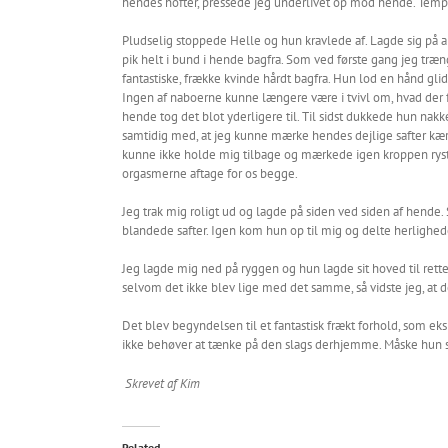
hendes hofter, pressede jeg underlivet op mod hende. Temp
Pludselig stoppede Helle og hun kravlede af. Lagde sig på 
pik helt i bund i hende bagfra. Som ved første gang jeg træn
fantastiske, frække kvinde hårdt bagfra. Hun lod en hånd gli
Ingen af naboerne kunne længere være i tvivl om, hvad der f
hende tog det blot yderligere til. Til sidst dukkede hun
samtidig med, at jeg kunne mærke hendes dejlige safter kærte
kunne ikke holde mig tilbage og mærkede igen kroppen ryste
orgasmerne aftage for os begge.
Jeg trak mig roligt ud og lagde på siden ved siden af hende
blandede safter. Igen kom hun op til mig og delte herlighede
Jeg lagde mig ned på ryggen og hun lagde sit hoved til rett
selvom det ikke blev lige med det samme, så vidste jeg, at de
Det blev begyndelsen til et fantastisk frækt forhold, som eks
ikke behøver at tænke på den slags derhjemme. Måske hun 
Skrevet af Kim
Related