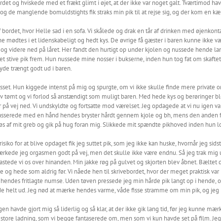
det og hviskede med et frækt glimt i øjet, at der ikke var noget galt. Tværtimod havd
g de manglende bomuldstights fik straks min pik til at rejse sig, og der kom en k
ordet, hvor Helle sad i en sofa. Vi skålede og drak en tår af drinken med øjenkontak
e mødtes i et lidenskabeligt og hedt kys. De øvrige få gæster i baren kunne ikke vær
 og videre ned på låret. Her fandt den hurtigt op under kjolen og nussede hende l
t stive pik frem. Hun nussede mine nosser i bukserne, inden hun tog fat om skaftet
 lyde trængt godt ud i baren.
sset. Hun kiggede intenst på mig og spurgte, om vi ikke skulle finde mere private omg
tømt og vi forlod så anstændigt som muligt baren. Med hede kys og berøringer blev
r var på vej ned. Vi undskyldte og fortsatte mod værelset. Jeg opdagede at vi nu ige
sserede med en hånd hendes bryster hårdt gennem kjole og bh, mens den anden f
øs af mit greb og gik på hug foran mig. Slikkede mit spændte pikhoved inden hun l
iko for at blive opdaget fik jeg suttet pik, som jeg ikke kan huske, hvornår jeg si
kede jeg orgasmen godt på vej, men det skulle ikke være endnu. Så jeg trak mig u
 kastede vi os over hinanden. Min jakke røg på gulvet og skjorten blev åbnet. Bæltet
ge og hede som aldrig før. Vi nåede hen til skrivebordet, hvor der meget praktisk va
 hendes fritlagte numse. Uden tøven pressede jeg min hårde pik langt op i hende, 
de helt ud. Jeg nød at mærke hendes varme, våde fisse stramme om min pik, og jeg
avde gjort mig så liderlig og så klar, at der ikke gik lang tid, før jeg kunne mær
 store ladning, som vi begge fantaserede om, men som vi kun havde set på film. Jeg 