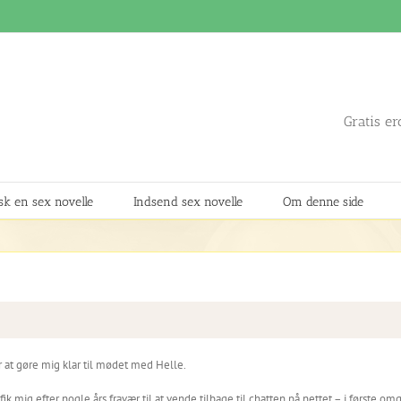
Gratis er
k en sex novelle
Indsend sex novelle
Om denne side
or at gøre mig klar til mødet med Helle.
k mig efter nogle års fravær til at vende tilbage til chatten på nettet – i første omga