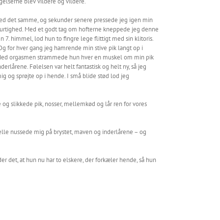
lserne blev vildere og vildere.
t med det samme, og sekunder senere pressede jeg igen min
og hurtighed. Med et godt tag om hofterne kneppede jeg denne
. himmel, lod hun to fingre lege flittigt med sin klitoris.
Og for hver gang jeg hamrende min stive pik langt op i
e. Med orgasmen strammede hun hver en muskel om min pik
rlårene. Følelsen var helt fantastisk og helt ny, så jeg
og sprøjte op i hende. I små blide stød lod jeg
og slikkede pik, nosser, mellemkød og lår ren for vores
Helle nussede mig på brystet, maven og inderlårene – og
er det, at hun nu har to elskere, der forkæler hende, så hun