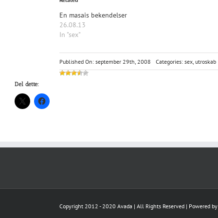
En masais bekendelser
26.08.13
In "sex"
Published On: september 29th, 2008
Categories:
sex
,
utroskab
Del dette:
Copyright 2012 - 2020 Avada | All Rights Reserved | Powered b