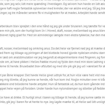
ede, som jeg selv, lidt mere spænding i hverdagen. Og selvom hun havde en lidt æld
igere haft nogle fantastisk oplevelser med kvinder, der var ældre end jeg. Så jeg blev 
slinger, og tre måneder senere fik vi muligheden for at mødes. Arbejdet havde sendt m
Barberskum blev sprøjtet i den ene hånd og jeg gik under bruseren. Jeg tændte for va
min pik, som der hurtigt kom liv i. Hoved, skaft, nosser, mellemkød og anus blev s
blevet rigtig glad for. Med sin almindelige længde men ekstra tykkelse, har den me
kaft, nosser, mellemkød og omkring anus. Da det hele var fjernet nød jeg at mærk
ed frem og tilbage og pirringen af det blottede hoved gjorde nydelsen endnu stør
ve læst om analstimulation var jeg begyndt at eksperimentere med fingeren, og fo
rede om, at have pikken i Helles frække mund og fylde den med min store ladning s
e til hende. Brusebadet blev afsluttet og med stiv pik gik jeg ud i værelset for a
d et par åbne knapper. Det havde Helle givet udtryk for, at hun ville være helt vild 
eg mig tilrette, så jeg kunne se hende, når hun kom ind. Nogle minutter over ni trådte
ækkere end billederne havde antydet. Hun så fantastisk ud, da hun kom gående ind 
appet hele vejen på forsiden. Under havde hun nylonstrømper og stiletter på fødder
e have at drikke. Et hurtigt smut i baren og tilbage til hende, så jeg kunne sætte 
nks, gik jeg i baren for at hente to nye. Jeg lagde mærke til, at Helle sad lidt urol