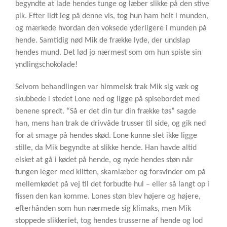
begyndte at lade hendes tunge og læber slikke på den stive
pik. Efter lidt leg på denne vis, tog hun ham helt i munden,
og mærkede hvordan den voksede yderligere i munden på
hende. Samtidig nød Mik de frække lyde, der undslap
hendes mund. Det lød jo nærmest som om hun spiste sin
yndlingschokolade!
Selvom behandlingen var himmelsk trak Mik sig væk og
skubbede i stedet Lone ned og ligge på spisebordet med
benene spredt. “Så er det din tur din frække tøs” sagde
han, mens han trak de drivvåde trusser til side, og gik ned
for at smage på hendes skød. Lone kunne slet ikke ligge
stille, da Mik begyndte at slikke hende. Han havde altid
elsket at gå i kødet på hende, og nyde hendes støn når
tungen leger med klitten, skamlæber og forsvinder om på
mellemkødet på vej til det forbudte hul – eller så langt op i
fissen den kan komme. Lones støn blev højere og højere,
efterhånden som hun nærmede sig klimaks, men Mik
stoppede slikkeriet, tog hendes trusserne af hende og lod