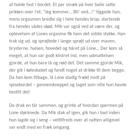
at holde fast i bordet. Et par smæk på hver balle satte
prikken over i’et. “Jeg kommer… Bli’ ved…!” tiggede hun,
mens orgasmen bredte sig i hele hendes krop, startende
fra hendes vådes skød. Mik var også ved at være der, og
oplevelsen af Lones orgasme fik ham det sidste stykke. Han
trak sig ud, og sprøjtede i lange sprøjt ud over maven,
brysterne, halsen, hovedet og håret på Lone… Der kom så
meget, at hun var godt klistret ind, men udmattelsen
gjorde, at hun bare lå og nød det. Det samme gjorde Mik,
der gik i køleskabet og fandt noget at drikke til dem begge.
Da han kom tilbage, lå Lone stadig frækt midt på
spisebordet – gennemkneppet og taget som ville hun havde
bestilt det!
De drak en tår sammen, og grinte af hvordan spermen på
Lone størknede. Da Mik stak af igen, gik hun i bad inden
hun lagde sig i seng – veltilfreds over at natten alligevel
var endt med en fræk omgang.