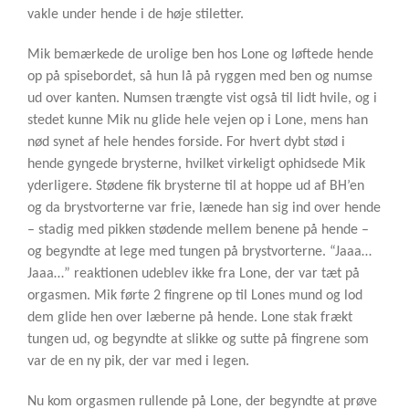
vakle under hende i de høje stiletter.
Mik bemærkede de urolige ben hos Lone og løftede hende
op på spisebordet, så hun lå på ryggen med ben og numse
ud over kanten. Numsen trængte vist også til lidt hvile, og i
stedet kunne Mik nu glide hele vejen op i Lone, mens han
nød synet af hele hendes forside. For hvert dybt stød i
hende gyngede brysterne, hvilket virkeligt ophidsede Mik
yderligere. Stødene fik brysterne til at hoppe ud af BH’en
og da brystvorterne var frie, lænede han sig ind over hende
– stadig med pikken stødende mellem benene på hende –
og begyndte at lege med tungen på brystvorterne. “Jaaa…
Jaaa…” reaktionen udeblev ikke fra Lone, der var tæt på
orgasmen. Mik førte 2 fingrene op til Lones mund og lod
dem glide hen over læberne på hende. Lone stak frækt
tungen ud, og begyndte at slikke og sutte på fingrene som
var de en ny pik, der var med i legen.
Nu kom orgasmen rullende på Lone, der begyndte at prøve