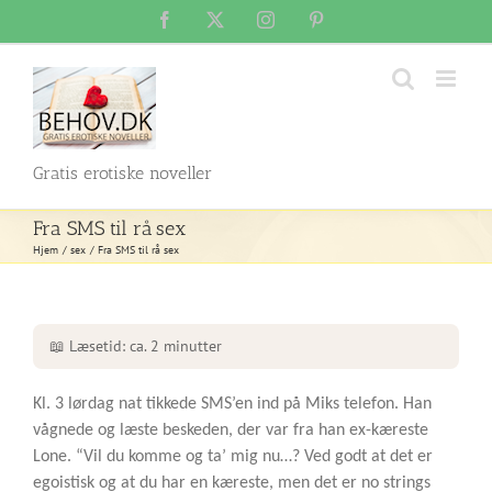
Skip
Facebook
X
Instagram
Pinterest
to
content
Gratis erotiske noveller
Fra SMS til rå sex
Hjem
sex
Fra SMS til rå sex
📖 Læsetid: ca. 2 minutter
Kl. 3 lørdag nat tikkede SMS’en ind på Miks telefon. Han
vågnede og læste beskeden, der var fra han ex-kæreste
Lone. “Vil du komme og ta’ mig nu…? Ved godt at det er
egoistisk og at du har en kæreste, men det er no strings