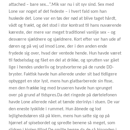
attached – bare sex…”.
Mik var nu i sit syv sind. Sex med
Lone var noget af det fedeste – i hvert fald som han
huskede det. Lone var en tøs der nød at blive taget hårdt,
vådt og frækt, og det stod i stor kontrast til hans nuværende
kæreste, der mere var meget traditionel vanilje sex – og
desværre sjældnere og sjældnere. Kort efter var han ude af
døren og på vej ud imod Lone, der i den anden ende
frydede sig over, hvad der ventede hende. Hun havde været
til fødselsdag og fået en del at drikke, og sprutten var gået
lige i hendes underliv og brystvorterne på de runde DD-
bryster. Faktisk havde hun allerede under sit bad tidligere
opbygget en stor lyst, mens hun glatbarberede sin fisse,
men den frække leg med bruseren havde hun sprunget
over på grund af tidspres.
Da det ringede på dørtelefonen
havde Lone allerede nået at tænde sterinlys i stuen. De var
den eneste lyskilde i rummet. Hun åbnede og lod
lejlighedsdøren stå på klem, mens hun satte sig op på
hjørnet af spisebordet og spredte benene så meget, som