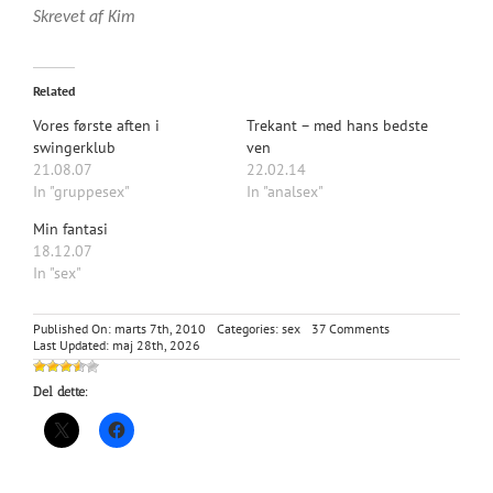
Skrevet af Kim
Related
Vores første aften i
Trekant – med hans bedste
swingerklub
ven
21.08.07
22.02.14
In "gruppesex"
In "analsex"
Min fantasi
18.12.07
In "sex"
on
Published On: marts 7th, 2010
Categories:
sex
37 Comments
Fra
Last Updated: maj 28th, 2026
SMS
til
Del dette:
rå
sex