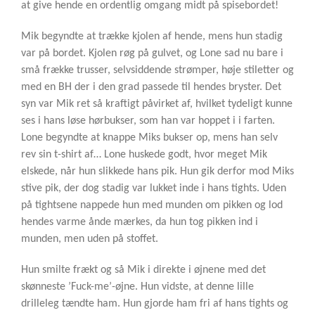
at give hende en ordentlig omgang midt på spisebordet!
Mik begyndte at trække kjolen af hende, mens hun stadig
var på bordet. Kjolen røg på gulvet, og Lone sad nu bare i
små frække trusser, selvsiddende strømper, høje stiletter og
med en BH der i den grad passede til hendes bryster. Det
syn var Mik ret så kraftigt påvirket af, hvilket tydeligt kunne
ses i hans løse hørbukser, som han var hoppet i i farten.
Lone begyndte at knappe Miks bukser op, mens han selv
rev sin t-shirt af… Lone huskede godt, hvor meget Mik
elskede, når hun slikkede hans pik. Hun gik derfor mod Miks
stive pik, der dog stadig var lukket inde i hans tights. Uden
på tightsene nappede hun med munden om pikken og lod
hendes varme ånde mærkes, da hun tog pikken ind i
munden, men uden på stoffet.
Hun smilte frækt og så Mik i direkte i øjnene med det
skønneste ’Fuck-me’-øjne. Hun vidste, at denne lille
drilleleg tændte ham. Hun gjorde ham fri af hans tights og