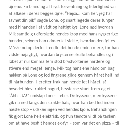
slidsen i kjolen tillod.
De smilte begge da de så hinanden i
øjnene. En blanding af fryd, forventning og liderlighed var
at aflæse i deres begges øjne. “Hejsa… Kom her, jeg har
savnet din pik” sagde Lone, og snart legede deres tunger
med hinanden i et vådt og heftigt kys. Lone nød hvordan
Mik samtidig udforskede hendes krop med hans nysgerrige
hænder, selvom han udmærket vidste, hvordan den føltes.
Måske netop derfor tændte det hende endnu mere, for han
vidste nøjagtigt, hvordan brysterne skulle behandles og i
løbet af nul komma fem stod brystvorterne hårdere og
stivere end meget længe. Mik tog hans ene hånd om bag
nakken på Lone og lod fingrene glide gennem håret helt ind
til hårbunden. Herefter trak han hende let i håret, så
hovedet blev trukket bagud, brysterne skudt frem og et
“Åhh… JA!” undslap Lones læber. De kyssede, men kyssene
gik nu ned langs den strakte hals, hvor han bed led inden
næste stop – udskæringen ved hendes kjole. Behandlingen
fik gjort Lone helt elektrisk, og hun tændte vildt på tanken
om at have bestilt hendes ex-fyr – som var det en pizza – til