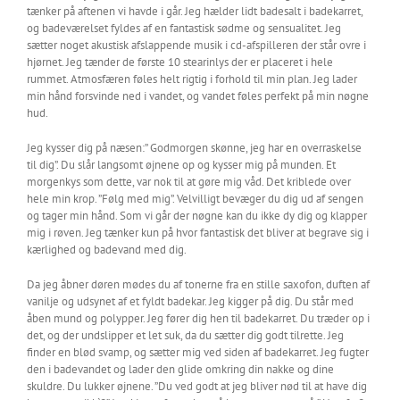
tænker på aftenen vi havde i går. Jeg hælder lidt badesalt i badekarret,
og badeværelset fyldes af en fantastisk sødme og sensualitet. Jeg
sætter noget akustisk afslappende musik i cd-afspilleren der står ovre i
hjørnet. Jeg tænder de første 10 stearinlys der er placeret i hele
rummet. Atmosfæren føles helt rigtig i forhold til min plan. Jeg lader
min hånd forsvinde ned i vandet, og vandet føles perfekt på min nøgne
hud.
Jeg kysser dig på næsen:” Godmorgen skønne, jeg har en overraskelse
til dig”. Du slår langsomt øjnene op og kysser mig på munden. Et
morgenkys som dette, var nok til at gøre mig våd. Det kriblede over
hele min krop. ”Følg med mig”. Velvilligt bevæger du dig ud af sengen
og tager min hånd. Som vi går der nøgne kan du ikke dy dig og klapper
mig i røven. Jeg tænker kun på hvor fantastisk det bliver at begrave sig i
kærlighed og badevand med dig.
Da jeg åbner døren mødes du af tonerne fra en stille saxofon, duften af
vanilje og udsynet af et fyldt badekar. Jeg kigger på dig. Du står med
åben mund og polypper. Jeg fører dig hen til badekarret. Du træder op i
det, og der undslipper et let suk, da du sætter dig godt tilrette. Jeg
finder en blød svamp, og sætter mig ved siden af badekarret. Jeg fugter
den i badevandet og lader den glide omkring din nakke og dine
skuldre. Du lukker øjnene. ”Du ved godt at jeg bliver nød til at have dig