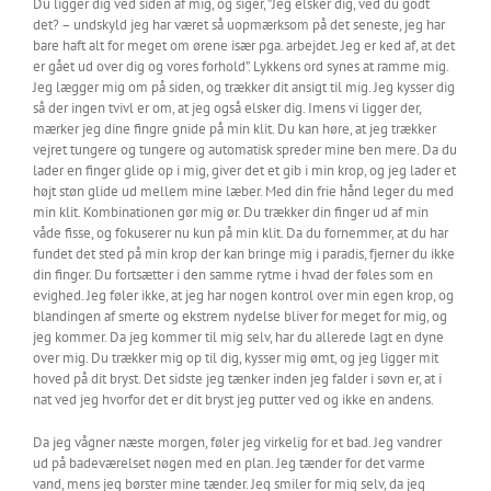
Du ligger dig ved siden af mig, og siger, ”Jeg elsker dig, ved du godt
det? – undskyld jeg har været så uopmærksom på det seneste, jeg har
bare haft alt for meget om ørene især pga. arbejdet. Jeg er ked af, at det
er gået ud over dig og vores forhold”. Lykkens ord synes at ramme mig.
Jeg lægger mig om på siden, og trækker dit ansigt til mig. Jeg kysser dig
så der ingen tvivl er om, at jeg også elsker dig. Imens vi ligger der,
mærker jeg dine fingre gnide på min klit. Du kan høre, at jeg trækker
vejret tungere og tungere og automatisk spreder mine ben mere. Da du
lader en finger glide op i mig, giver det et gib i min krop, og jeg lader et
højt støn glide ud mellem mine læber. Med din frie hånd leger du med
min klit. Kombinationen gør mig ør. Du trækker din finger ud af min
våde fisse, og fokuserer nu kun på min klit. Da du fornemmer, at du har
fundet det sted på min krop der kan bringe mig i paradis, fjerner du ikke
din finger. Du fortsætter i den samme rytme i hvad der føles som en
evighed. Jeg føler ikke, at jeg har nogen kontrol over min egen krop, og
blandingen af smerte og ekstrem nydelse bliver for meget for mig, og
jeg kommer. Da jeg kommer til mig selv, har du allerede lagt en dyne
over mig. Du trækker mig op til dig, kysser mig ømt, og jeg ligger mit
hoved på dit bryst. Det sidste jeg tænker inden jeg falder i søvn er, at i
nat ved jeg hvorfor det er dit bryst jeg putter ved og ikke en andens.
Da jeg vågner næste morgen, føler jeg virkelig for et bad. Jeg vandrer
ud på badeværelset nøgen med en plan. Jeg tænder for det varme
vand, mens jeg børster mine tænder. Jeg smiler for mig selv, da jeg