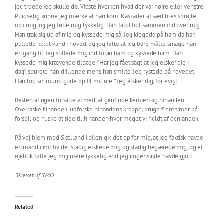
jeg troede jeg skulle dø. Vidste hverken hvad der var højre eller venstre.
Pludselig kunne jeg mærke at han kom. Kaskader af sæd blev sprøjtet
op i mig, og jeg følte mig lykkelig. Han faldt lidt sammen ind over mig.
Han trak sig ud af mig og kyssede mig så. Jeg kiggede på ham da han
puttede koldt vand i hoved, og jeg følte at jeg bare måtte smage ham
en gang til. Jeg stillede mig ind foran ham og kyssede ham. Han
kyssede mig krævende tilbage. ”Har jeg fået sagt at jeg elsker dig i
dag”, spurgte han drillende mens han smilte. Jeg rystede på hovedet.
Han lod sin mund glide op til mit øre:” Jeg elsker dig, for evigt”.
Resten af ugen forsatte vi med, at genfinde kemien og hinanden.
Overraske hinanden, udforske hinandens kroppe, bruge flere timer på
forspil og huske at sige til hinanden hvor meget vi holdt af den anden.
På vej hjem mod Sjælland i bilen gik det op for mig, at jeg faktisk havde
en mand i mit liv der stadig elskede mig og stadig begærede mig, og et
øjeblik følte jeg mig mere lykkelig end jeg nogensinde havde gjort. . .
Skrevet af TMO
Related