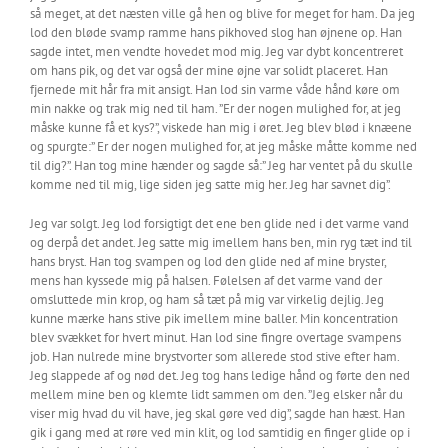
så meget, at det næsten ville gå hen og blive for meget for ham. Da jeg
lod den bløde svamp ramme hans pikhoved slog han øjnene op. Han
sagde intet, men vendte hovedet mod mig. Jeg var dybt koncentreret
om hans pik, og det var også der mine øjne var solidt placeret. Han
fjernede mit hår fra mit ansigt. Han lod sin varme våde hånd køre om
min nakke og trak mig ned til ham. ”Er der nogen mulighed for, at jeg
måske kunne få et kys?”, viskede han mig i øret. Jeg blev blød i knæene
og spurgte:” Er der nogen mulighed for, at jeg måske måtte komme ned
til dig?”. Han tog mine hænder og sagde så:” Jeg har ventet på du skulle
komme ned til mig, lige siden jeg satte mig her. Jeg har savnet dig”.
Jeg var solgt. Jeg lod forsigtigt det ene ben glide ned i det varme vand
og derpå det andet. Jeg satte mig imellem hans ben, min ryg tæt ind til
hans bryst. Han tog svampen og lod den glide ned af mine bryster,
mens han kyssede mig på halsen. Følelsen af det varme vand der
omsluttede min krop, og ham så tæt på mig var virkelig dejlig. Jeg
kunne mærke hans stive pik imellem mine baller. Min koncentration
blev svækket for hvert minut. Han lod sine fingre overtage svampens
job. Han nulrede mine brystvorter som allerede stod stive efter ham.
Jeg slappede af og nød det. Jeg tog hans ledige hånd og førte den ned
mellem mine ben og klemte lidt sammen om den. ”Jeg elsker når du
viser mig hvad du vil have, jeg skal gøre ved dig”, sagde han hæst. Han
gik i gang med at røre ved min klit, og lod samtidig en finger glide op i