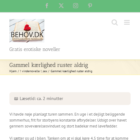
Skip
Facebook
X
Instagram
Pinterest
to
content
Gratis erotiske noveller
Gammel kærlighed ruster aldrig
Hjem
! vindernovelle !
sex
Gammel kærlighed ruster aldrig
📖 Læsetid: ca. 2 minutter
Vi havde nøje planlagt turen sammen. En uge i et dejligt beliggende
sommerhus, frit for storbyens konstante afbrydelser. Udsigt over havet
gennem soveværelsesvinduet og stort badekar med løvefødder.
Vi sætter os ud i bilen. Tanken om at vi skal køre 4,5 time for at komme