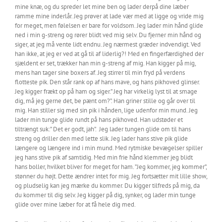
mine knæ, og du spreder let mine ben og lader derpå dine læber
ramme mine inderlår. Jeg prøver at lade vær med at ligge og vride mig
for meget, men følelsen er bare for voldsom. Jeg lader min hånd glide
ned i min g-streng og rører blidt ved mig selv. Du fjerner min hånd og
siger, at jeg må vente lidt endnu. Jeg nærmest græder indvendigt. Ved
han ikke, at jeg er ved at gå til af liderlig?! Med en fingerfærdighed der
sjældent er set, trækker han min g-streng af mig. Han kigger på mig,
mens han tager sine boxers af. Jeg stirrer til min fryd på verdens
flotteste pik. Den står rank op af hans mave, og hans pikhoved glinser.
Jeg kigger frækt op på ham og siger.” Jeg har virkelig lyst til at smage
dig, må jeg gerne det, be pænt om?”. Han griner stille og går over til
mig. Han stiller sig med sin pik i hånden, lige udenfor min mund. Jeg
lader min tunge glide rundt på hans pikhoved. Han udstøder et
tiltrængt suk:” Det er godt, jah”. Jeg lader tungen glide om til hans
streng og driller den med lette slik. Jeg lader hans stive pik glide
længere og længere ind i min mund. Med rytmiske bevægelser spiller
jeg hans stive pik af samtidig. Med min frie hånd klemmer jeg blidt
hans boller, hvilket bliver for meget for ham. ”Jeg kommer, jeg kommer”,
stønner du højt. Dette ændrer intet for mig. Jeg fortsætter mit lille show,
og pludselig kan jeg mærke du kommer. Du kigger tilfreds på mig, da
du kommer til dig selv. Jeg kigger på dig, synker, og lader min tunge
glide over mine læber for at få hele dig med.