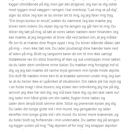
kigger uforstående på dig, men gør det alligevel. Jeg kan se dig sidde
med ryggen mod væggen i sengen i bar overkrop. ”Lad mig se på dig”,
siger du stille. Jeg kan se du smiler let til mig, og jeg føler mig tryg.
”Din krops kontur er smuk”, sukker du nærmest. Jeg kan mærke jeg
bliver varm indeni. Du rejser dig op fra sengen og går hen til mig. Du
stiller dig tæt på mig, så tæt at vores læber næsten rører hinanden. Jeg
kan mærke, at jeg begynder at blive våd ved tanken om, at jeg måske
får lov til at mærke dine fingre oppe i mig. Du bliver stående sådan, tæt
på mig – men ikke tæt nok. Du lader pludseligt dine hænder køre ned
af siden på mig. Blidt og langsomt kører de om til min ikke særligt
tildækkede røv. En stille blanding af støn og suk undslipper mine læber,
da du lader dem omfavne mine baller. Du trækker mig forsigtigt ind til
dig, og jeg kan mærke dit varme bryst gennem min tynde hvide skjorte.
Din duft får næsten mine ben til at knække sammen under mig. Jeg kan
se at du heller ikke er upåvirket af situationen. Din lækre pik har rejst sig
i sin fulde magt i dine boxers. Jeg elsker den indvirkning jeg har på dig,
selvom jeg ikke har rørt dig. Jeg må bare have dig, og det skal være nu!
Jeg lader min hånd glide om din nakke, fugter mine læber, og
lader dem derpå blidt ramme dine. Stille og prøvende kysser jeg dig.
Du lader din tunge glide ind i min mund. Jeg gengælder og lader
derefter min tunge glide ind i din mund. Du bliver mere krævende, og
du bider blidt og forførende i min underlæbe. Du sætter dig på sengen
og kigger sulten på mig. ”Tag skjorten af for mig”. Jeg knapper skjorten