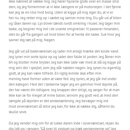
ikke nænnet at vække mig. Jeg hører hjulene glide over en masse små
sten, og jeg fornemmer at vi ikke længere er på motorvejen. I det fjerne
kan jeg se en lille hvid bolig. Uden at kigge på mig siger du, at vi er
her nu. Jeg retter mig op i sædet og samler mine ting. Du går ud af bilen
og låser døren op. Lys bliver tændt rundt omkring i huset. Jeg tager min
taske, og begiver mig ind i de uvante omgivelser. Vi passerer hinanden,
idet du går fra gangen ud mod bilen for at hente din taske. Suk hvor jeg
savner dig tæt på mig. Nøgen.
Jeg går ud på badeværelset og lader mit ansigt mærke det kolde vand.
Jeg lyner min sorte kjole op og lader den falde til jorden. Jeg åbner min
bh og blotter mine bryster. Jeg kan ikke lade vær med at stå og kigge på
mig selv der i spejlet, som jeg står næsten nøgen. Jeg synes nu egentlig
godt, at jeg kan være tilfreds. En rigtig kvinde skal efter min
mening have former uden at være fed. Jeg synes, at jeg går ind under
den kategori. Med det i tankerne tager jeg en gammel hvid skjorte på,
der har været din tidligere. Jeg knapper den sirligt, og sørger for at man
ikke kan se for meget af mine baller, selvom jeg godt ved, at med den
længde på skjorten er det ønsketænkning. Jeg bevæger mig ind
mod soveværelset så stille jeg kan, for ikke at vække dig, såfremt du
skulle sove.
Da jeg vender mig om for at lukke døren inde i soveværelset, rejser du
dig lidt op i sengen. ”Gå over til vinduet og træk persiennerne op”. Jeg