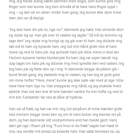
mig. Jeg havde aldrig været sammen med nogle, som kunne give mig
finger som han kunne. Jeg blev drivvåd af at have hans fingre oppe i
mig – og det var en sikker vinder hver gang. Jeg kunne ikke styre mine
støn, det var så dejligt.
”Jeg skal have din pik nu, lige nu!”, stønnede jeg hæst. Han smilede stort
og rejste sig op. Han gik over til vasken og sagde:” Så må du komme og
tage den”. Jeg rejste mig hurtigt op og gik over til ham. Jeg stillede mig
tæt ind til ham og kyssede ham. Jeg lod min hånd glide ned af hans
mave og ned til hans pik. Jeg spillede hans pik stille mens vi stod der.
Mellem kyssene hørtes klynkelyde fra ham. Jeg var super tændt. Jeg
slap taget om hans pik og stillede mig med spredte ben ved vasken. Jeg
tog hans pik og førte den op i mig. Vi stønnede begge da pikken gik i
bund første gang. Jeg støttede mig til vasken, og han tog et godt greb
om mine hofter. ”Mere, mere”, kunne jeg ikke lade vær med at sige. Ville
have hele ham lige nu. Han kneppede mig hårdt, og jeg elskede hvert
øjeblik. Han lod den ene af sine hænder vandre fra min hofte og ned til
min klit. Fantastisk! Var ved at dåne af nydelse.
Han var så fræk, og han var min. Jeg lod derpå en af mine hænder glide
ned mellem begge vores ben og om til hans boller. Jeg klemte let på
dem, og han stønnede lidt voldsommere end han havde gjort. Hans
støn gik lige i fissen på mig. ”Fuck hvor er du fræk” sagde han hæst til
mig. Jeg vendte mit ansigt og kyssede ham. Han satte tempoet op, og