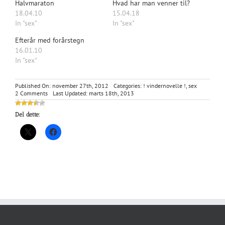
Halvmaraton
Hvad har man venner til?
18.04.10
15.04.18
In "sex"
In "sex"
Efterår med forårstegn
16.01.10
In "sex"
Published On: november 27th, 2012
Categories:
! vindernovelle !
,
sex
on
2 Comments
Last Updated: marts 18th, 2013
Gammel
kærlighed
Del dette:
ruster
aldrig