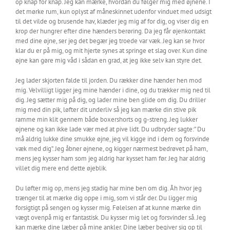
op knap for knap. Jeg kan mærke, hvordan du følger mig med øjnene. I
det mørke rum, kun oplyst af måneskinnet udenfor vinduet med udsigt
til det vilde og brusende hav, klæder jeg mig af for dig, og viser dig en
krop der hungrer efter dine hænders berøring. Da jeg får øjenkontakt
med dine øjne, ser jeg det begær jeg troede var væk. Jeg kan se hvor
klar du er på mig, og mit hjerte synes at springe et slag over. Kun dine
øjne kan gøre mig våd i sådan en grad, at jeg ikke selv kan styre det.
Jeg lader skjorten falde til jorden. Du rækker dine hænder hen mod
mig. Velvilligt ligger jeg mine hænder i dine, og du trækker mig ned til
dig. Jeg sætter mig på dig, og lader mine ben glide om dig. Du driller
mig med din pik, løfter dit underliv så jeg kan mærke din stive pik
ramme min klit gennem både boxershorts og g-streng. Jeg lukker
øjnene og kan ikke lade vær med at pive lidt. Du udbryder sagte:” Du
må aldrig lukke dine smukke øjne, jeg vil kigge ind i dem og forsvinde
væk med dig”. Jeg åbner øjnene, og kigger nærmest bedrøvet på ham,
mens jeg kysser ham som jeg aldrig har kysset ham før. Jeg har aldrig
villet dig mere end dette øjeblik.
Du løfter mig op, mens jeg stadig har mine ben om dig. Åh hvor jeg
trænger til at mærke dig oppe i mig, som vi står der. Du ligger mig
forsigtigt på sengen og kysser mig. Følelsen af at kunne mærke din
vægt ovenpå mig er fantastisk. Du kysser mig let og forsvinder så. Jeg
kan mærke dine læber på mine ankler. Dine læber begiver sig op til