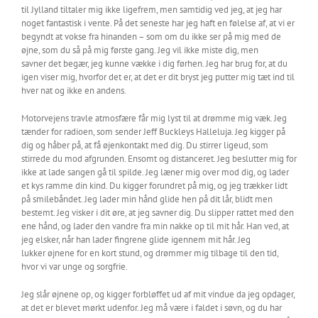
til Jylland tiltaler mig ikke ligefrem, men samtidig ved jeg, at jeg har
noget fantastisk i vente. På det seneste har jeg haft en følelse af, at vi er
begyndt at vokse fra hinanden – som om du ikke ser på mig med de
øjne, som du så på mig første gang. Jeg vil ikke miste dig, men
savner det begær, jeg kunne vække i dig førhen. Jeg har brug for, at du
igen viser mig, hvorfor det er, at det er dit bryst jeg putter mig tæt ind til
hver nat og ikke en andens.
Motorvejens travle atmosfære får mig lyst til at drømme mig væk. Jeg
tænder for radioen, som sender Jeff Buckleys Halleluja. Jeg kigger på
dig og håber på, at få øjenkontakt med dig. Du stirrer ligeud, som
stirrede du mod afgrunden. Ensomt og distanceret. Jeg beslutter mig for
ikke at lade sangen gå til spilde. Jeg læner mig over mod dig, og lader
et kys ramme din kind. Du kigger forundret på mig, og jeg trækker lidt
på smilebåndet. Jeg lader min hånd glide hen på dit lår, blidt men
bestemt. Jeg visker i dit øre, at jeg savner dig. Du slipper rattet med den
ene hånd, og lader den vandre fra min nakke op til mit hår. Han ved, at
jeg elsker, når han lader fingrene glide igennem mit hår. Jeg
lukker øjnene for en kort stund, og drømmer mig tilbage til den tid,
hvor vi var unge og sorgfrie.
Jeg slår øjnene op, og kigger forbløffet ud af mit vindue da jeg opdager,
at det er blevet mørkt udenfor. Jeg må være i faldet i søvn, og du har