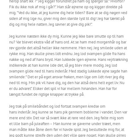
herop snart ikk`?” Jeg kigger forundret på ham og spørger så:” Hvorfor?
Fik du ikke nok af mig i går?”. Han slår øjnene op og kigger direkte på
mig. ”Ved du ikke, at jeg kunne dig hele tiden? Bare at se dig nøgen ved
siden af mig lige nu, giver mig den største lyst til dig! Jeg har tænkt på
dig og mig hele natten. Jeg savner at give dig pik!”.
Jeg kunne næsten ikke dy mig. Kunne jeg ikke bare smutte op til ham
nu? Var blevet ekstra våd af hans ord. At se ham med morgenhår og bar
røv gjorde det altså heller ikke nemmere. Men nej. Jeg smilede uden at
rykke mig. Han skulle pines lidt endnu. Jeg lod svampen glide fra hans
nakke og ned af hans bryst. Han lukkede igen øjnene. Hans vejrtrækning
indikerede at han kunne lide det, så jeg blev mere modig. Jeg lod
svampen glide ned til hans inderlår. Med stadig lukkede øjne sagde han
smilende:” Det er på eget ansvar frøken, men lige om lidt river jeg dig
ned til mig. Min pik vil have dig, og den har altså dens helt eget liv. Nu
er du advaret”. Elsker det spil vi har mellem hinanden. Han har for
længst fundet de rigtige knapper at trykke på.
Jeg trak på smilebåndet og lod fortsat svampen kredse om
hans inderlår. Jeg kunne se hans pik gennem boblerne i vandet. Den var
mere end stiv. Det var så svært ikke at røre ved den. Jeg følte mig som
et lille barn på juleaften – Man kunne se gaverne under træet, men
man måtte ikke åbne dem før vi havde spist. Jeg besluttede mig for, at
jeg godt kunne strejfe den uden det ville gøre noget. Han skulle pirres