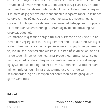
de begge to tager hende hårdt. Jeg kan se den første af dem komme ud
i munden på hende mens hun sultent slikker til sig. Han næsten falder
sammen foran hende mens den anden kommer inden i hende. Jeg kan
ikke mere da jeg ser hvordan mandens sæd langsomt løber ud af hende
og drypper ned på gulvet, det er det frækkeste jeg nogensinde har
oplevet. Hun ligger bare der med sæd over det hele, gennemknippet af
to fremmede håndværkere og fuldstændig uvidende om at jeg har
overværet det hele.
Jeg må tage mig sammen så jeg trækker bukserne op og kryber ud af
haven den vej jeg kom fra. Da jeg kommer hen til indkørslen kan jeg se
at de to håndværkere er ved at pakke sammen og jeg hilser på dem på
vej ind i huset. Indenfor står min kone kun iført håndklæde, og med sit
lange våde hår hængende ned langs ryggen. Hun smiler flirtende til
mig. Jeg smækker døren bag mig og skubber hende op imod væggen
og kysser hende inderligt. Nu er det min tur, min tur til at føle hendes
min om mit lem og min tur til at komme udover hende på
køkkenbordet. Jeg er ikke typen der deler, men næste gang vil jeg
gerne være med.
Related
Biblioteket
Dronningens søde hævn
05.12.12
14.12.11