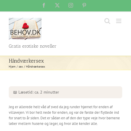
Skip
Facebook
X
Instagram
Pinterest
to
content
Gratis erotiske noveller
Håndværkersex
Hjem
sex
Håndværkersex
📖 Læsetid: ca. 2 minutter
Jeg er allerede helt våd af sved da jeg runder hjørnet for enden af
villavejen. Vi bor helt nede for enden, og var de første der flyttede ind
for snart to år siden. Det er sådan en af den der type veje hvor børnene
løber mellem husene og leger, og hvor alle kender alle.