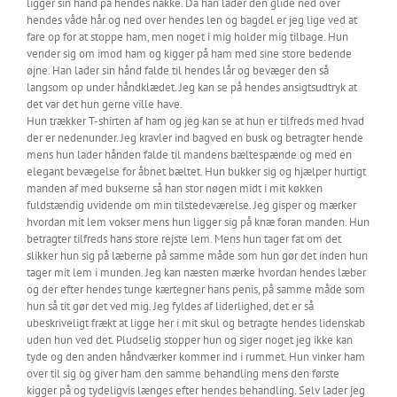
ligger sin hånd på hendes nakke. Da han lader den glide ned over
hendes våde hår og ned over hendes len og bagdel er jeg lige ved at
fare op for at stoppe ham, men noget i mig holder mig tilbage. Hun
vender sig om imod ham og kigger på ham med sine store bedende
øjne. Han lader sin hånd falde til hendes lår og bevæger den så
langsom op under håndklædet. Jeg kan se på hendes ansigtsudtryk at
det var det hun gerne ville have.
Hun trækker T-shirten af ham og jeg kan se at hun er tilfreds med hvad
der er nedenunder. Jeg kravler ind bagved en busk og betragter hende
mens hun lader hånden falde til mandens bæltespænde og med en
elegant bevægelse for åbnet bæltet. Hun bukker sig og hjælper hurtigt
manden af med bukserne så han stor nøgen midt i mit køkken
fuldstændig uvidende om min tilstedeværelse. Jeg gisper og mærker
hvordan mit lem vokser mens hun ligger sig på knæ foran manden. Hun
betragter tilfreds hans store rejste lem. Mens hun tager fat om det
slikker hun sig på læberne på samme måde som hun gør det inden hun
tager mit lem i munden. Jeg kan næsten mærke hvordan hendes læber
og der efter hendes tunge kærtegner hans penis, på samme måde som
hun så tit gør det ved mig. Jeg fyldes af liderlighed, det er så
ubeskriveligt frækt at ligge her i mit skul og betragte hendes lidenskab
uden hun ved det. Pludselig stopper hun og siger noget jeg ikke kan
tyde og den anden håndværker kommer ind i rummet. Hun vinker ham
over til sig og giver ham den samme behandling mens den første
kigger på og tydeligvis længes efter hendes behandling. Selv lader jeg