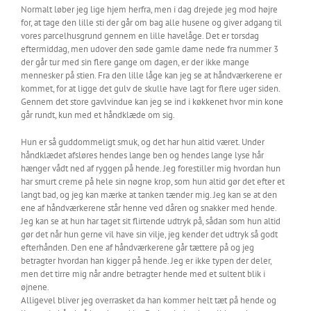
Normalt løber jeg lige hjem herfra, men i dag drejede jeg mod højre
for, at tage den lille sti der går om bag alle husene og giver adgang til
vores parcelhusgrund gennem en lille havelåge. Det er torsdag
eftermiddag, men udover den søde gamle dame nede fra nummer 3
der går tur med sin flere gange om dagen, er der ikke mange
mennesker på stien. Fra den lille låge kan jeg se at håndværkerene er
kommet, for at ligge det gulv de skulle have lagt for flere uger siden.
Gennem det store gavlvindue kan jeg se ind i køkkenet hvor min kone
går rundt, kun med et håndklæde om sig.
Hun er så guddommeligt smuk, og det har hun altid været. Under
håndklædet afsløres hendes lange ben og hendes lange lyse hår
hænger vådt ned af ryggen på hende. Jeg forestiller mig hvordan hun
har smurt creme på hele sin nøgne krop, som hun altid gør det efter et
langt bad, og jeg kan mærke at tanken tænder mig. Jeg kan se at den
ene af håndværkerene står henne ved dåren og snakker med hende.
Jeg kan se at hun har taget sit flirtende udtryk på, sådan som hun altid
gør det når hun gerne vil have sin vilje, jeg kender det udtryk så godt
efterhånden. Den ene af håndværkerene går tættere på og jeg
betragter hvordan han kigger på hende. Jeg er ikke typen der deler,
men det tirre mig når andre betragter hende med et sultent blik i
øjnene.
Alligevel bliver jeg overrasket da han kommer helt tæt på hende og