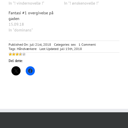
In "! vindernovelle !"
In "! ønskenovelle !"
Fantasi #1 overgivelse på
gaden
15.09.18
In "dominans"
on
Published On: juli 21st, 2018
Categories:
sex
1 Comment
Håndværkersex
Tags:
Håndværkere
Last Updated: juli 15th, 2018
Del dette: