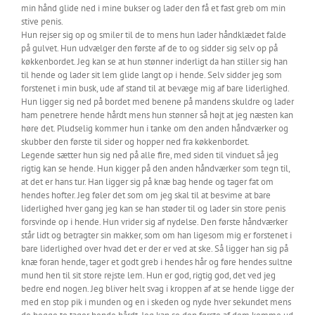
min hånd glide ned i mine bukser og lader den få et fast greb om min
stive penis.
Hun rejser sig op og smiler til de to mens hun lader håndklædet falde
på gulvet. Hun udvælger den første af de to og sidder sig selv op på
køkkenbordet. Jeg kan se at hun stønner inderligt da han stiller sig han
til hende og lader sit lem glide langt op i hende. Selv sidder jeg som
forstenet i min busk, ude af stand til at bevæge mig af bare liderlighed.
Hun ligger sig ned på bordet med benene på mandens skuldre og lader
ham penetrere hende hårdt mens hun stønner så højt at jeg næsten kan
høre det. Pludselig kommer hun i tanke om den anden håndværker og
skubber den første til sider og hopper ned fra køkkenbordet.
Legende sætter hun sig ned på alle fire, med siden til vinduet så jeg
rigtig kan se hende. Hun kigger på den anden håndværker som tegn til,
at det er hans tur. Han ligger sig på knæ bag hende og tager fat om
hendes hofter. Jeg føler det som om jeg skal til at besvime at bare
liderlighed hver gang jeg kan se han støder til og lader sin store penis
forsvinde op i hende. Hun vrider sig af nydelse. Den første håndværker
står lidt og betragter sin makker, som om han ligesom mig er forstenet i
bare liderlighed over hvad det er der er ved at ske. Så ligger han sig på
knæ foran hende, tager et godt greb i hendes hår og føre hendes sultne
mund hen til sit store rejste lem. Hun er god, rigtig god, det ved jeg
bedre end nogen. Jeg bliver helt svag i kroppen af at se hende ligge der
med en stop pik i munden og en i skeden og nyde hver sekundet mens