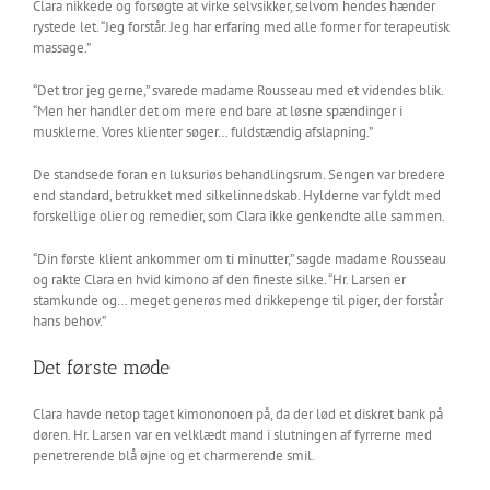
Clara nikkede og forsøgte at virke selvsikker, selvom hendes hænder
rystede let. “Jeg forstår. Jeg har erfaring med alle former for terapeutisk
massage.”
“Det tror jeg gerne,” svarede madame Rousseau med et videndes blik.
“Men her handler det om mere end bare at løsne spændinger i
musklerne. Vores klienter søger… fuldstændig afslapning.”
De standsede foran en luksuriøs behandlingsrum. Sengen var bredere
end standard, betrukket med silkelinnedskab. Hylderne var fyldt med
forskellige olier og remedier, som Clara ikke genkendte alle sammen.
“Din første klient ankommer om ti minutter,” sagde madame Rousseau
og rakte Clara en hvid kimono af den fineste silke. “Hr. Larsen er
stamkunde og… meget generøs med drikkepenge til piger, der forstår
hans behov.”
Det første møde
Clara havde netop taget kimononoen på, da der lød et diskret bank på
døren. Hr. Larsen var en velklædt mand i slutningen af fyrrerne med
penetrerende blå øjne og et charmerende smil.