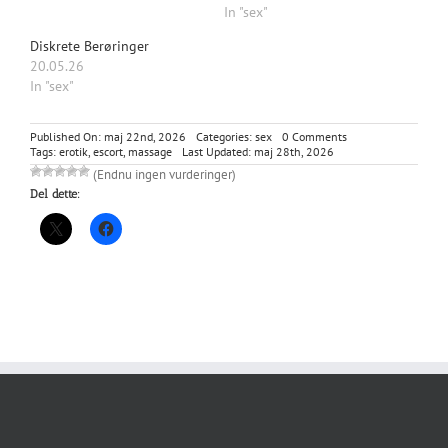
In "sex"
Diskrete Berøringer
20.05.26
In "sex"
on
Published On: maj 22nd, 2026
Categories:
sex
0 Comments
Hemmeligheden
Tags:
erotik
,
escort
,
massage
Last Updated: maj 28th, 2026
bag
(Endnu ingen vurderinger)
Salon
Del dette:
Privé