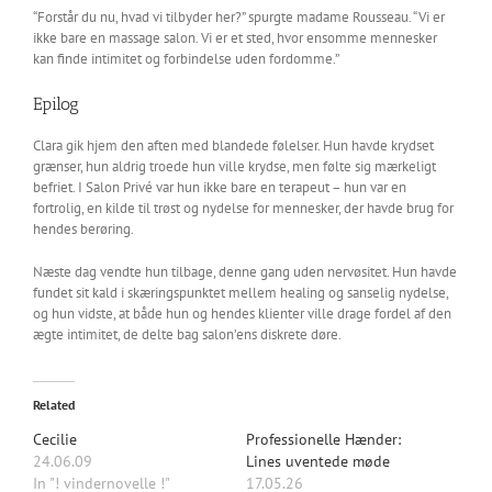
“Forstår du nu, hvad vi tilbyder her?” spurgte madame Rousseau. “Vi er
ikke bare en massage salon. Vi er et sted, hvor ensomme mennesker
kan finde intimitet og forbindelse uden fordomme.”
Epilog
Clara gik hjem den aften med blandede følelser. Hun havde krydset
grænser, hun aldrig troede hun ville krydse, men følte sig mærkeligt
befriet. I Salon Privé var hun ikke bare en terapeut – hun var en
fortrolig, en kilde til trøst og nydelse for mennesker, der havde brug for
hendes berøring.
Næste dag vendte hun tilbage, denne gang uden nervøsitet. Hun havde
fundet sit kald i skæringspunktet mellem healing og sanselig nydelse,
og hun vidste, at både hun og hendes klienter ville drage fordel af den
ægte intimitet, de delte bag salon’ens diskrete døre.
Related
Cecilie
Professionelle Hænder:
24.06.09
Lines uventede møde
In "! vindernovelle !"
17.05.26