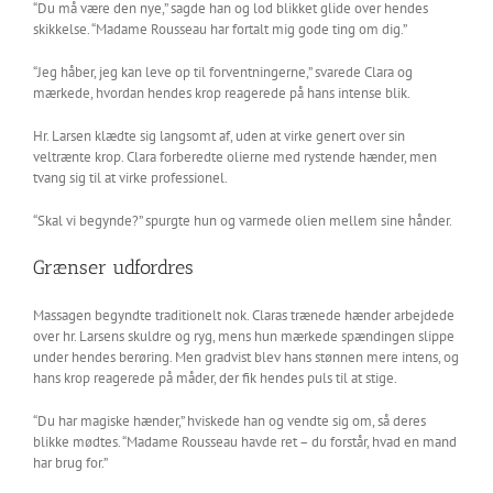
“Du må være den nye,” sagde han og lod blikket glide over hendes
skikkelse. “Madame Rousseau har fortalt mig gode ting om dig.”
“Jeg håber, jeg kan leve op til forventningerne,” svarede Clara og
mærkede, hvordan hendes krop reagerede på hans intense blik.
Hr. Larsen klædte sig langsomt af, uden at virke genert over sin
veltrænte krop. Clara forberedte olierne med rystende hænder, men
tvang sig til at virke professionel.
“Skal vi begynde?” spurgte hun og varmede olien mellem sine hånder.
Grænser udfordres
Massagen begyndte traditionelt nok. Claras trænede hænder arbejdede
over hr. Larsens skuldre og ryg, mens hun mærkede spændingen slippe
under hendes berøring. Men gradvist blev hans stønnen mere intens, og
hans krop reagerede på måder, der fik hendes puls til at stige.
“Du har magiske hænder,” hviskede han og vendte sig om, så deres
blikke mødtes. “Madame Rousseau havde ret – du forstår, hvad en mand
har brug for.”