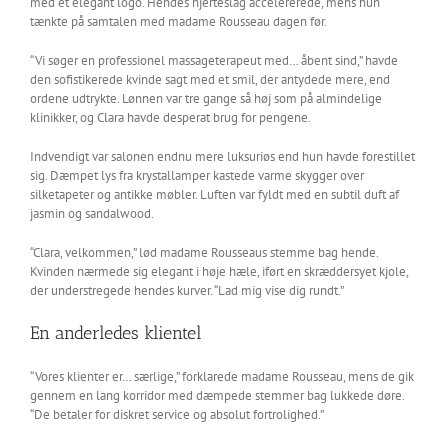
med et elegant logo. Hendes hjerteslag accelererede, mens hun
tænkte på samtalen med madame Rousseau dagen før.
“Vi søger en professionel massageterapeut med… åbent sind,” havde
den sofistikerede kvinde sagt med et smil, der antydede mere, end
ordene udtrykte. Lønnen var tre gange så høj som på almindelige
klinikker, og Clara havde desperat brug for pengene.
Indvendigt var salonen endnu mere luksuriøs end hun havde forestillet
sig. Dæmpet lys fra krystallamper kastede varme skygger over
silketapeter og antikke møbler. Luften var fyldt med en subtil duft af
jasmin og sandalwood.
“Clara, velkommen,” lød madame Rousseaus stemme bag hende.
Kvinden nærmede sig elegant i høje hæle, iført en skræddersyet kjole,
der understregede hendes kurver. “Lad mig vise dig rundt.”
En anderledes klientel
“Vores klienter er… særlige,” forklarede madame Rousseau, mens de gik
gennem en lang korridor med dæmpede stemmer bag lukkede døre.
“De betaler for diskret service og absolut fortrolighed.”