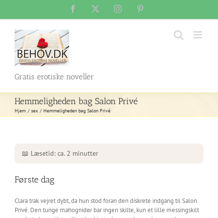
Skip
Facebook
X
Instagram
Pinterest
to
content
Gratis erotiske noveller
Hemmeligheden bag Salon Privé
Hjem
sex
Hemmeligheden bag Salon Privé
📖 Læsetid: ca. 2 minutter
Første dag
Clara trak vejret dybt, da hun stod foran den diskrete indgang til Salon
Privé. Den tunge mahognidør bar ingen skilte, kun et lille messingskilt