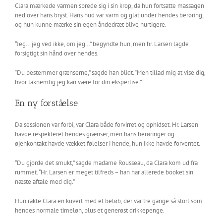
Clara mærkede varmen sprede sig i sin krop, da hun fortsatte massagen
ned over hans bryst. Hans hud var varm og glat under hendes berøring,
og hun kunne mærke sin egen åndedræt blive hurtigere.
“Jeg… jeg ved ikke, om jeg…” begyndte hun, men hr. Larsen lagde
forsigtigt sin hånd over hendes.
“Du bestemmer grænserne,” sagde han blidt. “Men tillad mig at vise dig,
hvor taknemlig jeg kan være for din ekspertise.”
En ny forståelse
Da sessionen var forbi, var Clara både forvirret og ophidset. Hr. Larsen
havde respekteret hendes grænser, men hans berøringer og
øjenkontakt havde vækket følelser i hende, hun ikke havde forventet.
“Du gjorde det smukt,” sagde madame Rousseau, da Clara kom ud fra
rummet. “Hr. Larsen er meget tilfreds – han har allerede booket sin
næste aftale med dig.”
Hun rakte Clara en kuvert med et beløb, der var tre gange så stort som
hendes normale timeløn, plus et generøst drikkepenge.