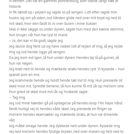
vi derhen. Det var en gammel portnerbolig, som osede langt væk af
historie.
Vi fik tændt op i pejsen og lagde os på sengen. Lidt efter lagde min
hustru sig om på siden, lod hånden glide ned over mit bryst og ned til
mit skød, hvor den faldt til ro over bulen i mine bukser.
Skal vi ikke lægge os under dynen, sagde hun med den kælne stemme,
hun bruger, når hun har lyst til mand.
– Jo, det kan vi da godt, sagde jeg.
Jeg skulle dog først ud og have vasket lidt af rejsen af mig, så jeg rejste
mig og lod hende ligge på sengen.
Da jeg kom ind igen, lå hun under dynen. Hendes tøj lå på gulvet, så
hun var nøgen.
Jeg krøb ned til hende og mærkede straks hendes lyst. Vi kyssede – hun
spandt som en mis.
Jeg krammede hende og holdt hende tæt ind til mig. Hun pressede sit
skød mod mit. Spredte benene, så hun kunne få mit lår op mellem sine.
Hun gned sit skød mod mit lår og hviskede sagte:
– Tag mig.
Jeg lod mine hænder gå på opdagelse på hendes krop. Min højre hånd
fandt hurtigt vej til hendes våde skød. Jeg pressede en finger op
mellem hendes skamlæber og mærkede straks, at hun var drivende
våd.
Jeg måtte smage hende. Jeg dykkede ned under dynen. Kyssede mig
vej ned mellem hendes fyldige bryster, ned over maven og helt ned til