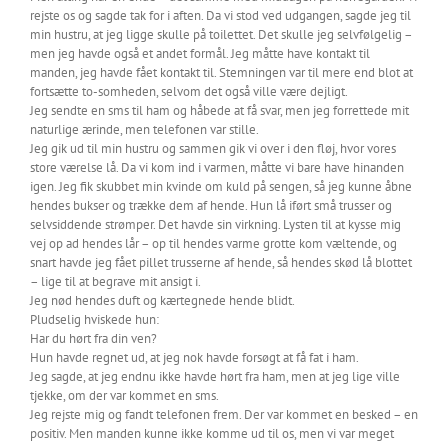
rejste os og sagde tak for i aften. Da vi stod ved udgangen, sagde jeg til
min hustru, at jeg ligge skulle på toilettet. Det skulle jeg selvfølgelig –
men jeg havde også et andet formål. Jeg måtte have kontakt til
manden, jeg havde fået kontakt til. Stemningen var til mere end blot at
fortsætte to-somheden, selvom det også ville være dejligt.
Jeg sendte en sms til ham og håbede at få svar, men jeg forrettede mit
naturlige ærinde, men telefonen var stille.
Jeg gik ud til min hustru og sammen gik vi over i den fløj, hvor vores
store værelse lå. Da vi kom ind i varmen, måtte vi bare have hinanden
igen. Jeg fik skubbet min kvinde om kuld på sengen, så jeg kunne åbne
hendes bukser og trække dem af hende. Hun lå iført små trusser og
selvsiddende strømper. Det havde sin virkning. Lysten til at kysse mig
vej op ad hendes lår – op til hendes varme grotte kom væltende, og
snart havde jeg fået pillet trusserne af hende, så hendes skød lå blottet
– lige til at begrave mit ansigt i.
Jeg nød hendes duft og kærtegnede hende blidt.
Pludselig hviskede hun:
Har du hørt fra din ven?
Hun havde regnet ud, at jeg nok havde forsøgt at få fat i ham.
Jeg sagde, at jeg endnu ikke havde hørt fra ham, men at jeg lige ville
tjekke, om der var kommet en sms.
Jeg rejste mig og fandt telefonen frem. Der var kommet en besked – en
positiv. Men manden kunne ikke komme ud til os, men vi var meget