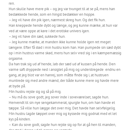
ren.
Hun skulle have mere pik – og jeg var tvunget til at se på, mens han
bedækkede hende, som en hingst bedækker en hoppe.
– Jeg vil have din pik igen, nærmest skreg hun. Og det fik hun.
Han kneppede hende dybt og længe, og jeg kunne mærke, at hun var
ved at være oppe at køre i det erotiske univers igen.
– Jeg vil have din sæd, sukkede hun.
– Jeg kunne mærke, at manden ikke kunne holde igen ret meget
længere. Efter få stød i min hustru kom han. Han pumpede sin sæd dybt
op i min hustrus varme skød, mens hun selv vred sig i en kæmpemæssig
orgasme.
Da han trak sig ud af hende, løb der sæd ud af kussen på hende. Den
varme saft dryppede ned i ansigtet på mig og understregede endnu en
gang, at jeg blot var en hanrej, som måtte finde sig i, at hustruen
muntrede sig med andre mænd, der både kunne mere og havde mere
at byde på.
Min hustru rejste sig og så på mig.
– Nu må du sove godt, jeg sover inde i soveværelset, sagde hun.
Henvendt til sin nye sengekammerat, spurgte hun, om han havde et
tæppe. Så ville hun lægge det over mig. Det havde han selvfølgelig.
Min hustru lagde tæppet over mig og kyssede mig godnat med et let
kys på kinden.
– Kan du sove godt, sagde hun rejste sig op for at gå hen til manden,