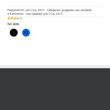
Published On: juni 21st, 2015
Categories:
gruppesex
,
sex
,
utroskab
on
4 Comments
Last Updated: juni 21st, 2015
Herregården
inspirerede
Del dette:
og
gjorde
mig
til
hanrej