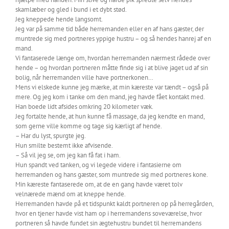
skamlæber og gled i bund i et dybt stød.
Jeg kneppede hende langsomt.
Jeg var på samme tid både herremanden eller en af hans gæster, der
muntrede sig med portneres yppige hustru – og så hendes hanrej af en
mand.
Vi fantaserede længe om, hvordan herremanden nærmest rådede over
hende – og hvordan portneren måtte finde sig i at blive jaget ud af sin
bolig, når herremanden ville have portnerkonen…
Mens vi elskede kunne jeg mærke, at min kæreste var tændt – også på
mere. Og jeg kom i tanke om den mand, jeg havde fået kontakt med.
Han boede lidt afsides omkring 20 kilometer væk.
Jeg fortalte hende, at hun kunne få massage, da jeg kendte en mand,
som gerne ville komme og tage sig kærligt af hende.
– Har du lyst, spurgte jeg.
Hun smilte bestemt ikke afvisende.
– Så vil jeg se, om jeg kan få fat i ham.
Hun spandt ved tanken, og vi legede videre i fantasierne om
herremanden og hans gæster, som muntrede sig med portneres kone.
Min kæreste fantaserede om, at de en gang havde været tolv
velnærede mænd om at kneppe hende.
Herremanden havde på et tidspunkt kaldt portneren op på herregården,
hvor en tjener havde vist ham op i herremandens soveværelse, hvor
portneren så havde fundet sin ægtehustru bundet til herremandens