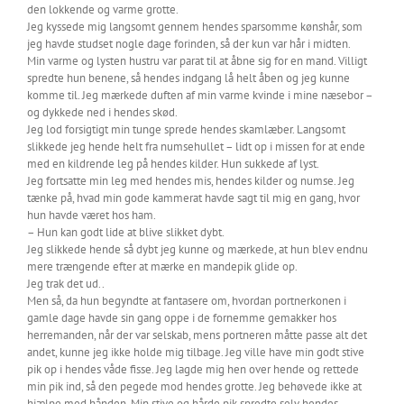
den lokkende og varme grotte.
Jeg kyssede mig langsomt gennem hendes sparsomme kønshår, som
jeg havde studset nogle dage forinden, så der kun var hår i midten.
Min varme og lysten hustru var parat til at åbne sig for en mand. Villigt
spredte hun benene, så hendes indgang lå helt åben og jeg kunne
komme til. Jeg mærkede duften af min varme kvinde i mine næsebor –
og dykkede ned i hendes skød.
Jeg lod forsigtigt min tunge sprede hendes skamlæber. Langsomt
slikkede jeg hende helt fra numsehullet – lidt op i missen for at ende
med en kildrende leg på hendes kilder. Hun sukkede af lyst.
Jeg fortsatte min leg med hendes mis, hendes kilder og numse. Jeg
tænke på, hvad min gode kammerat havde sagt til mig en gang, hvor
hun havde været hos ham.
– Hun kan godt lide at blive slikket dybt.
Jeg slikkede hende så dybt jeg kunne og mærkede, at hun blev endnu
mere trængende efter at mærke en mandepik glide op.
Jeg trak det ud..
Men så, da hun begyndte at fantasere om, hvordan portnerkonen i
gamle dage havde sin gang oppe i de fornemme gemakker hos
herremanden, når der var selskab, mens portneren måtte passe alt det
andet, kunne jeg ikke holde mig tilbage. Jeg ville have min godt stive
pik op i hendes våde fisse. Jeg lagde mig hen over hende og rettede
min pik ind, så den pegede mod hendes grotte. Jeg behøvede ikke at
hjælpe med hånden. Min stive og hårde pik spredte selv hendes