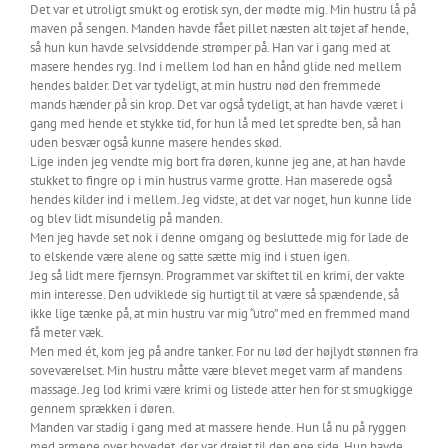
Det var et utroligt smukt og erotisk syn, der mødte mig. Min hustru lå på
maven på sengen. Manden havde fået pillet næsten alt tøjet af hende,
så hun kun havde selvsiddende strømper på. Han var i gang med at
masere hendes ryg. Ind i mellem lod han en hånd glide ned mellem
hendes balder. Det var tydeligt, at min hustru nød den fremmede
mands hænder på sin krop. Det var også tydeligt, at han havde været i
gang med hende et stykke tid, for hun lå med let spredte ben, så han
uden besvær også kunne masere hendes skød.
Lige inden jeg vendte mig bort fra døren, kunne jeg ane, at han havde
stukket to fingre op i min hustrus varme grotte. Han maserede også
hendes kilder ind i mellem. Jeg vidste, at det var noget, hun kunne lide
og blev lidt misundelig på manden.
Men jeg havde set nok i denne omgang og besluttede mig for lade de
to elskende være alene og satte sætte mig ind i stuen igen.
Jeg så lidt mere fjernsyn. Programmet var skiftet til en krimi, der vakte
min interesse. Den udviklede sig hurtigt til at være så spændende, så
ikke lige tænke på, at min hustru var mig “utro” med en fremmed mand
få meter væk.
Men med ét, kom jeg på andre tanker. For nu lød der højlydt stønnen fra
soveværelset. Min hustru måtte være blevet meget varm af mandens
massage. Jeg lod krimi være krimi og listede atter hen for st smugkigge
gennem sprækken i døren.
Manden var stadig i gang med at massere hende. Hun lå nu på ryggen
med armene over hovedet, der var drejet til den ene side. Hun havde