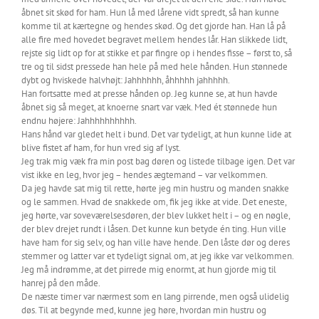
åbnet sit skød for ham. Hun lå med lårene vidt spredt, så han kunne
komme til at kærtegne og hendes skød. Og det gjorde han. Han lå på
alle fire med hovedet begravet mellem hendes lår. Han slikkede lidt,
rejste sig lidt op for at stikke et par fingre op i hendes fisse – først to, så
tre og til sidst pressede han hele på med hele hånden. Hun stønnede
dybt og hviskede halvhøjt: Jahhhhhh, åhhhhh jahhhhh.
Han fortsatte med at presse hånden op. Jeg kunne se, at hun havde
åbnet sig så meget, at knoerne snart var væk. Med ét stønnede hun
endnu højere: Jahhhhhhhhhh.
Hans hånd var gledet helt i bund. Det var tydeligt, at hun kunne lide at
blive fistet af ham, for hun vred sig af lyst.
Jeg trak mig væk fra min post bag døren og listede tilbage igen. Det var
vist ikke en leg, hvor jeg – hendes ægtemand – var velkommen.
Da jeg havde sat mig til rette, hørte jeg min hustru og manden snakke
og le sammen. Hvad de snakkede om, fik jeg ikke at vide. Det eneste,
jeg hørte, var soveværelsesdøren, der blev lukket helt i – og en nøgle,
der blev drejet rundt i låsen. Det kunne kun betyde én ting. Hun ville
have ham for sig selv, og han ville have hende. Den låste dør og deres
stemmer og latter var et tydeligt signal om, at jeg ikke var velkommen.
Jeg må indrømme, at det pirrede mig enormt, at hun gjorde mig til
hanrej på den måde.
De næste timer var nærmest som en lang pirrende, men også ulidelig
døs. Til at begynde med, kunne jeg høre, hvordan min hustru og