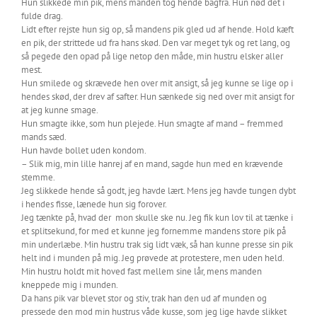
Hun slikkede min pik, mens manden tog hende bagfra. Hun nød det i
fulde drag.
Lidt efter rejste hun sig op, så mandens pik gled ud af hende. Hold kæft
en pik, der strittede ud fra hans skød. Den var meget tyk og ret lang, og
så pegede den opad på lige netop den måde, min hustru elsker aller
mest.
Hun smilede og skrævede hen over mit ansigt, så jeg kunne se lige op i
hendes skød, der drev af safter. Hun sænkede sig ned over mit ansigt for
at jeg kunne smage.
Hun smagte ikke, som hun plejede. Hun smagte af mand – fremmed
mands sæd.
Hun havde bollet uden kondom.
– Slik mig, min lille hanrej af en mand, sagde hun med en krævende
stemme.
Jeg slikkede hende så godt, jeg havde lært. Mens jeg havde tungen dybt
i hendes fisse, lænede hun sig forover.
Jeg tænkte på, hvad der mon skulle ske nu. Jeg fik kun lov til at tænke i
et splitsekund, for med et kunne jeg fornemme mandens store pik på
min underlæbe. Min hustru trak sig lidt væk, så han kunne presse sin pik
helt ind i munden på mig. Jeg prøvede at protestere, men uden held.
Min hustru holdt mit hoved fast mellem sine lår, mens manden
kneppede mig i munden.
Da hans pik var blevet stor og stiv, trak han den ud af munden og
pressede den mod min hustrus våde kusse, som jeg lige havde slikket