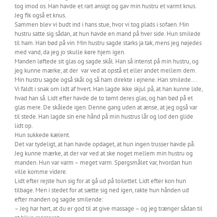
tog imod os. Han havde et rart ansigt og gav min hustru et varmt knus.
Jeg fik også et knus.
Sammen blev vi budt ind i hans stue, hvor vi tog plads i sofaen. Min
hustru satte sig sådan, at hun havde en mand på hver side. Hun smilede
til ham. Han bød på vin. Min hustru sagde starks ja tak, mens jeg nøjedes
med vand, da jeg jo skulle køre hjem igen.
Manden løftede sit glas og sagde skål. Han så intenst på min hustru, og
jeg kunne mærke, at der var ved at opstå et eller andet mellem dem.
Min hustru sagde også skål og så ham direkte i øjnene. Han smilede….
Vi faldt i snak om lidt af hvert. Han lagde ikke skjul på, at han kunne lide,
hvad han så. Lidt efter havde de to tømt deres glas, og han bød på et
glas mere. De skålede igen. Denne gang uden at ænse, at jeg også var
til stede. Han lagde sin ene hånd på min hustrus lår og lod den glide
lidt op.
Hun sukkede kælent.
Det var tydeligt, at han havde opdaget, at hun ingen trusser havde på.
Jeg kunne mærke, at der var ved at ske noget mellem min hustru og
manden. Hun var varm – meget varm. Spørgsmålet var, hvordan hun
ville komme videre.
Lidt efter rejste hun sig for at gå ud på toilettet. Lidt efter kon hun
tilbage. Men i stedet for at sætte sig ned igen, rakte hun hånden ud
efter manden og sagde smilende:
– Jeg har hørt, at du er god til at give massage – og jeg trænger sådan til