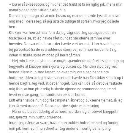
– Du er så skøøøøøøn, og hvor er det frækt at få en rigtig pik, mens min
mand sidder inde i stuen, skreg hun.
Der var ingen tegn på, at min hustru og manden havde lyst til at have
mig med i deres leg, så jeg listede tilbage til sofaen, hvor jeg døsede
hen.
Klokken var hen ad halv fem da jeg vågnede. Jeg opdagede til min
forskrækkelse, at jeg havde fået bundet hænderne samme over
hovedet. Det var min hustru, der havde vækket mig. Hun havde ingen
tøj på bortset fra de selvsiddende strømper, som hun havde iført sig,
inden vi skulle spise middag på herregården.
– Hej min kære, nu skal du se noget spændende og frækt, sagde hun og
begyndte at knappe min skjorte og bukser op. Manden stod bag ved
hende. Mens hun stod lænet ind over mig, greb han hende om
hofterne. Uden at jeg havde sanset det, havde han fået lirket sin pik op i
hende bagfra. Jeg ved, at det er noget, hun kan lide, så det overraskede
mig ikke, at hun pludselig lukkede øjnene og stønnende tog i mod
hvert eneste gang, han stødte sin pik op i hende.
Lidt efter havde hun dog fået skjorten åbnet og bukserne fjernet, så jeg
kun lå med trusser på. De kunne ikke skjule min rejsning.
– Nå, er du blevet liderlig af at høre, hvordan jeg er blevet kneppet i
nat, spurgte min hustru drillende.
Inden jeg nåede at svare, havde hun trukket bukserne ned og fundet
min pik frem, som hun derefter tog under en kærlig behandling.