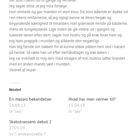
der stod i døren ud til gange og ventede.
Jeg sagde stille, at jeg ville forsøge.
Hun smilede og gav manden et stort knus. De blev stående et stykke tid
i en intens omfavnelse, så jeg rigtigt kunne se deres begær og
begyndende kærlighed til hinanden. Han gramsede hende på balderne,
mens de tungekyssede. Lige inden de gik videre ud i gangen og
lukkede døren efter dem, lagde min hustru sig på knæ foran ham og
tog hans pragtpik i munden og slikkede den begærligt.
Han tog hende om nakken for at kunne stikke pikken helt ned i halsen
på hende. Så rakte han ud efter dørhåndtaget og trak døren i…
Jeg var overladt til mig selv med smagen af min hustrus safter blandet
med en anden mands sæd i munden.
Skrevet af Jesper
Related
En masais bekendelser
Hvad har man venner til?
26.08.13
15.04.18
In "sex"
In "sex"
Skabstransens debut 2
27.05.09
In "! ønskenovelle !"