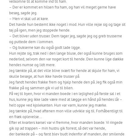
velkomne til at komme ind til ham.
– Der er kommet en hilsen fra ham, og han vil meget gerne have
besøg, sagde jeg.
– Men vi skal ud at køre.
Det havde hun bestemt ikke noget i mod. Hun ville rejse sig og tage sit
tøj på igen, men jeg stoppede hende.
– Det bliver uden trusser. Dem tager jeg, sagde jeg og greb trusserne
og puttede dem i lommen.
– Og bukserne kan du også godt lade ligge.
Hun rejste sig, trak ned i den lange bluse, der også kunne bruges som
nederled, selvom den var noget kort til hende. Den kunne lige dække
hendes numse og lidt mere.
Jeg tænkte på, at det ville blive svært for hende at skjule for ham, vi
skulle besøge, at hun ikke havde trusser på.
Jeg fandt hendes frakke frem og hjalp hende den på. Jeg fik også min
frakke på og sammen gik vi ud til bilen.
På vej til byen, hvor vi manden boede i en lejlighed på første sal i et
hus, kunne jeg ikke lade være med at lægge en hånd på hendes lår –
helt oppe ved kjolekanten. Hun var varm, kunne jeg mærke.
Jeg tænkte på, hvad aftenen mon ville udvikle sig til. Forhåbentligt til
en fræk oplevelse…
Efter et kvarters kørsel var vi fremme, hvor manden boede. Vi ringede
gik op ad trappen – min hustru gik forrest, så det var hende,
der bankede på – og først blev budt indenfor af manden, der smilende