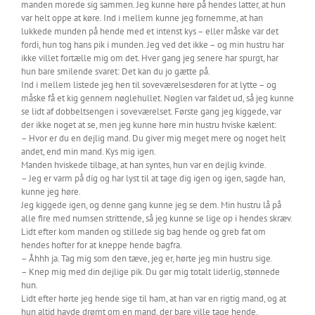
manden morede sig sammen. Jeg kunne høre på hendes latter, at hun
var helt oppe at køre. Ind i mellem kunne jeg fornemme, at han
lukkede munden på hende med et intenst kys – eller måske var det
fordi, hun tog hans pik i munden. Jeg ved det ikke – og min hustru har
ikke villet fortælle mig om det. Hver gang jeg senere har spurgt, har
hun bare smilende svaret: Det kan du jo gætte på.
Ind i mellem listede jeg hen til soveværelsesdøren for at lytte – og
måske få et kig gennem nøglehullet. Nøglen var faldet ud, så jeg kunne
se lidt af dobbeltsengen i soveværelset. Første gang jeg kiggede, var
der ikke noget at se, men jeg kunne høre min hustru hviske kælent:
– Hvor er du en dejlig mand. Du giver mig meget mere og noget helt
andet, end min mand. Kys mig igen.
Manden hviskede tilbage, at han syntes, hun var en dejlig kvinde.
– Jeg er varm på dig og har lyst til at tage dig igen og igen, sagde han,
kunne jeg høre.
Jeg kiggede igen, og denne gang kunne jeg se dem. Min hustru lå på
alle fire med numsen strittende, så jeg kunne se lige op i hendes skræv.
Lidt efter kom manden og stillede sig bag hende og greb fat om
hendes hofter for at kneppe hende bagfra.
– Åhhh ja. Tag mig som den tæve, jeg er, hørte jeg min hustru sige.
– Knep mig med din dejlige pik. Du gør mig totalt liderlig, stønnede
hun.
Lidt efter hørte jeg hende sige til ham, at han var en rigtig mand, og at
hun altid havde drømt om en mand, der bare ville tage hende.