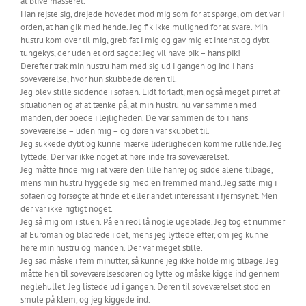
at blive masseret.
Han rejste sig, drejede hovedet mod mig som for at spørge, om det var i
orden, at han gik med hende. Jeg fik ikke mulighed for at svare. Min
hustru kom over til mig, greb fat i mig og gav mig et intenst og dybt
tungekys, der uden et ord sagde: Jeg vil have pik – hans pik!
Derefter trak min hustru ham med sig ud i gangen og ind i hans
soveværelse, hvor hun skubbede døren til.
Jeg blev stille siddende i sofaen. Lidt forladt, men også meget pirret af
situationen og af at tænke på, at min hustru nu var sammen med
manden, der boede i lejligheden. De var sammen de to i hans
soveværelse – uden mig – og døren var skubbet til.
Jeg sukkede dybt og kunne mærke liderligheden komme rullende. Jeg
lyttede. Der var ikke noget at høre inde fra soveværelset.
Jeg måtte finde mig i at være den lille hanrej og sidde alene tilbage,
mens min hustru hyggede sig med en fremmed mand. Jeg satte mig i
sofaen og forsøgte at finde et eller andet interessant i fjernsynet. Men
der var ikke rigtigt noget.
Jeg så mig om i stuen. På en reol lå nogle ugeblade. Jeg tog et nummer
af Euroman og bladrede i det, mens jeg lyttede efter, om jeg kunne
høre min hustru og manden. Der var meget stille.
Jeg sad måske i fem minutter, så kunne jeg ikke holde mig tilbage. Jeg
måtte hen til soveværelsesdøren og lytte og måske kigge ind gennem
nøglehullet. Jeg listede ud i gangen. Døren til soveværelset stod en
smule på klem, og jeg kiggede ind.