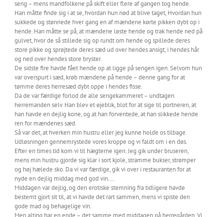
seng – mens mandfolkene på skift eller flere af gangen tog hende.
Han måtte finde sig i at se, hvordan hun nød at blive taget, Hvordan hun
sukkede og stønnede hver gang en af mændene kørte pikken dybt op i
hende. Han måtte se på, at mændene løste hende og trak hende ned på
gulvet, hvor de så stillede sig op rundt om hende og spillede deres
store pikke og sprøjtede deres sæd ud over hendes ansigt, i hendes hår
og ned over hendes store bryster.
De sidste fire havde fået hende op at ligge på sengen igen. Selvom hun
var overspurt i sæd, krøb mændene på hende – denne gang for at
tømme deres herresæd dybt oppe i hendes fisse.
Da de var færdige forlod de alle sengekammeret – undtagen
herremanden selv. Han blev et øjeblik, blot for at sige til portneren, at
han havde en dejlig kone, og at han forventede, at han slikkede hende
ren for mændenes sæd.
Så var det, at hverken min hustru eller jeg kunne holde os tilbage.
Udløsningen gennemrystede vores kroppe og vi faldt om i en døs.
Efter en times tid kom vi til hægterne igen. Jeg gik under bruseren,
mens min hustru gjorde sig klar i sort kjole, stramme bukser, strømper
og høj hælede sko. Da vi var færdige, gik vi over i restauranten for at
nyde en dejlig middag med god vin….
Middagen var dejlig, og den erotiske stemning fra tidligere havde
bestemt gjort sit til, at vi havde det rart sammen, mens vi spiste den
gode mad og behagelige vin.
Men alting har en ende – det samme med middagen på herregården. Vi