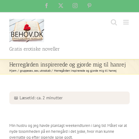
Skip
Facebook
X
Instagram
Pinterest
to
content
Gratis erotiske noveller
Herregården inspirerede og gjorde mig til hanrej
Hjem
gruppesex
sex
utroskab
Herregården inspirerede og gjorde mig til hanrej
📖 Læsetid: ca. 2 minutter
Min hustru og jeg havde planlagt weekendturen i lang tid. Målet var at
nyde tosomheden på en herregård i det jyske, hvor man kunne
overnatte og efter sigende spise godt.