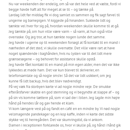
Nu var weekenden der endelig, om så var det hele ved at vælte, fordi vi
begge havde haft alt for meget at se til – og tænke på.
Lørdag lidt før middag fik vi dog samlet os sammen og fik sagt farvel til
ungerne og barnepigen. Vi kiggede på hinanden. Sukkede lidt og
tænkte vel hver for sig på, hvordan weekenden skulle komme til at gå.
Jeg tænkte på, om hun ville være varm – så varm, at hun også ville
overraske. Og jeg tror, at hun tænkte nogen lunde det samme.
Jeg havde i ugerne op til weekenden forsøgt at få kontakt til en mand i
nærheden af det sted, vi skulle overnatte. Det ville være rart at have
noget spændende i baghånden, hvis nu lysten var til det lidt mere
grænsesøgene – og behovet for assistance skulle opstå.
Jeg havde fået kontakt til en mand på min egen alder, men det var ikke
lykkedes at møde ham. Det var kun blevet til skriverier, en
telefonsamtale og så nogle sms’er. Så det var lidt usikkert, om jeg
kunne få lidt backup, hvis det blev nødvendigt.
På vej væk fra storbyen kørte vi ad nogle mindre veje. De smukke
efterårsfarver skabte en god stemning og vi begyndte at slappe af – og
på sin vis komme tættere på, som vi sad der i bilen. Jeg lagde min højre
hånd på hendes lår og gav hende et klam.
Vi kom længere vest på og fandt en café en en mindre by. Vi nød nogle
velsmagende pandekager og en kop kaffe, inden vi kørte det sidste
stykke vej til herregården. Det var skumringstid, da vi ankom.
Damen i receptionen forklarede os, hvor vi skulle på, og hånd i hånd gik