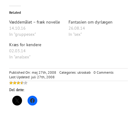
Related
Væddemålet – fræk novelle
Fantasien om dyrlægen
14.10.16
26.08.14
In "gruppesex"
In "sex"
Kræs for kendere
02.03.14
In "analsex"
on
Published On: maj 27th, 2008
Categories:
utroskab
0 Comments
Ikke
Last Updated: juli 27th, 2008
i
dag
Del dette: