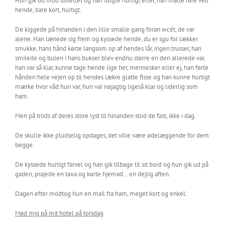
Hun gik ud mod toilettet og han fulgte hurtigt efter, han måtte røre ved
hende, bare kort, hurtigt.
De kiggede på hinanden i den lille smalle gang foran wcét, de var
alene. Han lænede sig frem og kyssede hende, du er sgu for lækker
smukke, hans hånd kørte langsom op af hendes lår, ingen trusser, han
smilede og bulen i hans bukser blev endnu større en den allerede var,
han var så klar, kunne tage hende lige her, mennesker eller ej, han førte
hånden hele vejen op til hendes lækre glatte fisse og han kunne hurtigt
mærke hvor våd hun var, hun var nøjagtig ligeså klar og liderlig som
ham.
Men på trods af deres store lyst til hinanden stod de fast, ikke i dag.
De skulle ikke pludselig opdages, det ville være ødelæggende for dem
begge.
De kyssede hurtigt farvel og han gik tilbage til sit bord og hun gik ud på
gaden, prajede en taxa og kørte hjemad… en dejlig aften.
Dagen efter modtog hun en mail fra ham, meget kort og enkel:
Mød mig på mit hotel på torsdag