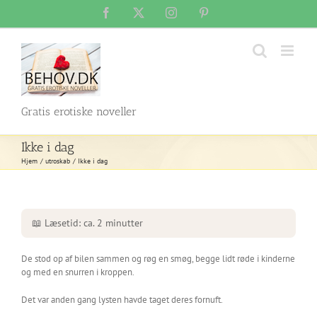
Skip
Facebook
X
Instagram
Pinterest
to
content
Gratis erotiske noveller
Ikke i dag
Hjem
utroskab
Ikke i dag
📖 Læsetid: ca. 2 minutter
De stod op af bilen sammen og røg en smøg, begge lidt røde i kinderne
og med en snurren i kroppen.
Det var anden gang lysten havde taget deres fornuft.