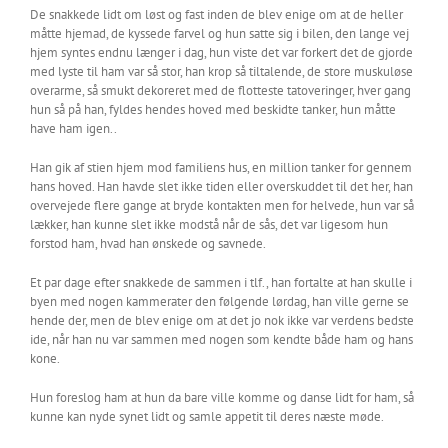
De snakkede lidt om løst og fast inden de blev enige om at de heller
måtte hjemad, de kyssede farvel og hun satte sig i bilen, den lange vej
hjem syntes endnu længer i dag, hun viste det var forkert det de gjorde
med lyste til ham var så stor, han krop så tiltalende, de store muskuløse
overarme, så smukt dekoreret med de flotteste tatoveringer, hver gang
hun så på han, fyldes hendes hoved med beskidte tanker, hun måtte
have ham igen..
Han gik af stien hjem mod familiens hus, en million tanker for gennem
hans hoved. Han havde slet ikke tiden eller overskuddet til det her, han
overvejede flere gange at bryde kontakten men for helvede, hun var så
lækker, han kunne slet ikke modstå når de sås, det var ligesom hun
forstod ham, hvad han ønskede og savnede.
Et par dage efter snakkede de sammen i tlf., han fortalte at han skulle i
byen med nogen kammerater den følgende lørdag, han ville gerne se
hende der, men de blev enige om at det jo nok ikke var verdens bedste
ide, når han nu var sammen med nogen som kendte både ham og hans
kone.
Hun foreslog ham at hun da bare ville komme og danse lidt for ham, så
kunne kan nyde synet lidt og samle appetit til deres næste møde.