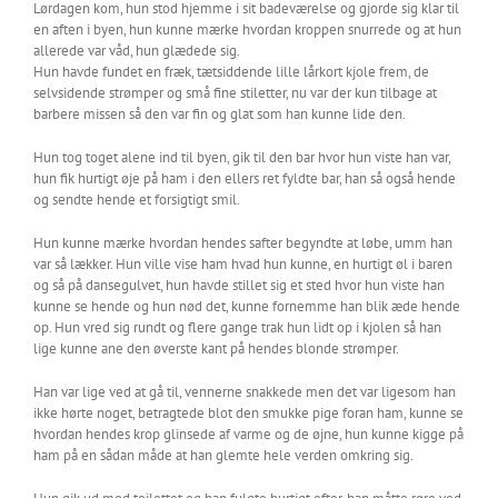
Lørdagen kom, hun stod hjemme i sit badeværelse og gjorde sig klar til
en aften i byen, hun kunne mærke hvordan kroppen snurrede og at hun
allerede var våd, hun glædede sig.
Hun havde fundet en fræk, tætsiddende lille lårkort kjole frem, de
selvsidende strømper og små fine stiletter, nu var der kun tilbage at
barbere missen så den var fin og glat som han kunne lide den.
Hun tog toget alene ind til byen, gik til den bar hvor hun viste han var,
hun fik hurtigt øje på ham i den ellers ret fyldte bar, han så også hende
og sendte hende et forsigtigt smil.
Hun kunne mærke hvordan hendes safter begyndte at løbe, umm han
var så lækker. Hun ville vise ham hvad hun kunne, en hurtigt øl i baren
og så på dansegulvet, hun havde stillet sig et sted hvor hun viste han
kunne se hende og hun nød det, kunne fornemme han blik æde hende
op. Hun vred sig rundt og flere gange trak hun lidt op i kjolen så han
lige kunne ane den øverste kant på hendes blonde strømper.
Han var lige ved at gå til, vennerne snakkede men det var ligesom han
ikke hørte noget, betragtede blot den smukke pige foran ham, kunne se
hvordan hendes krop glinsede af varme og de øjne, hun kunne kigge på
ham på en sådan måde at han glemte hele verden omkring sig.