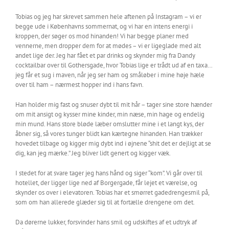
Tobias og jeg har skrevet sammen hele aftenen på Instagram – vi er
begge ude i Københavns sommernat, og vi har en intens energi i
kroppen, der søger os mod hinanden! Vi har begge planer med
vennerne, men dropper dem for at mødes – vi er ligeglade med alt
andet lige der. Jeg har fået et par drinks og skynder mig fra Dandy
cocktailbar over til Gothersgade, hvor Tobias lige er trådt ud af en taxa…
jeg får et sug i maven, når jeg ser ham og småløber i mine høje hæle
over til ham – nærmest hopper ind i hans favn.
Han holder mig fast og snuser dybt til mit hår – tager sine store hænder
om mit ansigt og kysser mine kinder, min næse, min hage og endelig
min mund. Hans store bløde læber omslutter mine i et langt kys, der
åbner sig, så vores tunger blidt kan kærtegne hinanden. Han trækker
hovedet tilbage og kigger mig dybt ind i øjnene “shit det er dejligt at se
dig, kan jeg mærke.” Jeg bliver lidt genert og kigger væk.
I stedet for at svare tager jeg hans hånd og siger “kom”. Vi går over til
hotellet, der ligger lige ned af Borgergade, får lejet et værelse, og
skynder os over i elevatoren. Tobias har et smørret gadedrengesmil på,
som om han allerede glæder sig til at fortælle drengene om det.
Da dørerne lukker, forsvinder hans smil og udskiftes af et udtryk af