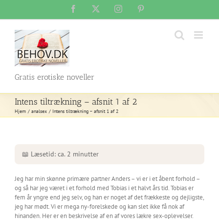
Skip
Facebook
X
Instagram
Pinterest
to
content
Gratis erotiske noveller
Intens tiltrækning – afsnit 1 af 2
Hjem
analsex
Intens tiltrækning – afsnit 1 af 2
📖 Læsetid: ca. 2 minutter
Jeg har min skønne primære partner Anders – vi er i et åbent forhold –
og så har jeg været i et forhold med Tobias i et halvt års tid. Tobias er
fem år yngre end jeg selv, og han er noget af det frækkeste og dejligste,
jeg har mødt. Vi er mega ny-forelskede og kan slet ikke få nok af
hinanden. Her er en beskrivelse af en af vores lækre sex-oplevelser.