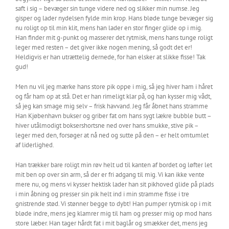
saft i sig – bevæger sin tunge videre ned og slikker min numse. Jeg
gisper og lader nydelsen fylde min krop. Hans bløde tunge bevæger sig
nu roligt op til min klit, mens han lader en stor finger glide op i mig.
Han finder mit g-punkt og masserer det rytmisk, mens hans tunge roligt
leger med resten – det giver ikke nogen mening, så godt det er!
Heldigvis er han utrættelig dernede, for han elsker at slikke fisse! Tak
gud!
Men nu vil jeg mærke hans store pik oppe i mig, så jeg hiver ham i håret
og får ham op at stå. Det er han rimeligt klar på, og han kysser mig vådt,
så jeg kan smage mig selv – frisk havvand. Jeg får åbnet hans stramme
Han Kjøbenhavn bukser og griber fat om hans sygt lækre bubble butt –
hiver utålmodigt boksershortsne ned over hans smukke, stive pik –
leger med den, forsøger at nå ned og sutte på den – er helt omtumlet
af liderlighed.
Han trækker bare roligt min røv helt ud til kanten af bordet og løfter let
mit ben op over sin arm, så der er fri adgang til mig. Vi kan ikke vente
mere nu, og mens vi kysser hektisk lader han sit pikhoved glide på plads
i min åbning og presser sin pik helt ind i min stramme fisse i tre
gnistrende stød. Vi stønner begge to dybt! Han pumper rytmisk op i mit
bløde indre, mens jeg klamrer mig til ham og presser mig op mod hans
store læber. Han tager hårdt fat i mit baglår og smækker det, mens jeg