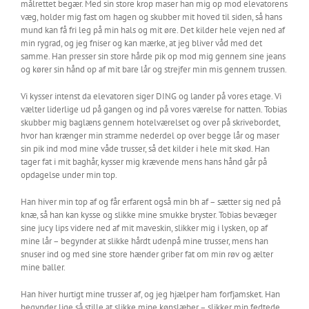
målrettet begær. Med sin store krop maser han mig op mod elevatorens
væg, holder mig fast om hagen og skubber mit hoved til siden, så hans
mund kan få fri leg på min hals og mit øre. Det kilder hele vejen ned af
min rygrad, og jeg fniser og kan mærke, at jeg bliver våd med det
samme. Han presser sin store hårde pik op mod mig gennem sine jeans
og kører sin hånd op af mit bare lår og strejfer min mis gennem trussen.
Vi kysser intenst da elevatoren siger DING og lander på vores etage. Vi
vælter liderlige ud på gangen og ind på vores værelse for natten. Tobias
skubber mig baglæns gennem hotelværelset og over på skrivebordet,
hvor han krænger min stramme nederdel op over begge lår og maser
sin pik ind mod mine våde trusser, så det kilder i hele mit skød. Han
tager fat i mit baghår, kysser mig krævende mens hans hånd går på
opdagelse under min top.
Han hiver min top af og får erfarent også min bh af – sætter sig ned på
knæ, så han kan kysse og slikke mine smukke bryster. Tobias bevæger
sine jucy lips videre ned af mit maveskin, slikker mig i lysken, op af
mine lår – begynder at slikke hårdt udenpå mine trusser, mens han
snuser ind og med sine store hænder griber fat om min røv og ælter
mine baller.
Han hiver hurtigt mine trusser af, og jeg hjælper ham forfjamsket. Han
begynder lige så stille at slikke mine kønslæber – slikker min fedtede