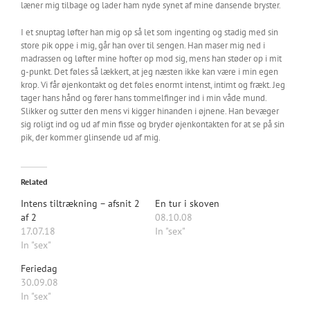
læner mig tilbage og lader ham nyde synet af mine dansende bryster.
I et snuptag løfter han mig op så let som ingenting og stadig med sin
store pik oppe i mig, går han over til sengen. Han maser mig ned i
madrassen og løfter mine hofter op mod sig, mens han støder op i mit
g-punkt. Det føles så lækkert, at jeg næsten ikke kan være i min egen
krop. Vi får øjenkontakt og det føles enormt intenst, intimt og frækt. Jeg
tager hans hånd og fører hans tommelfinger ind i min våde mund.
Slikker og sutter den mens vi kigger hinanden i øjnene. Han bevæger
sig roligt ind og ud af min fisse og bryder øjenkontakten for at se på sin
pik, der kommer glinsende ud af mig.
Related
Intens tiltrækning – afsnit 2
En tur i skoven
af 2
08.10.08
17.07.18
In "sex"
In "sex"
Feriedag
30.09.08
In "sex"