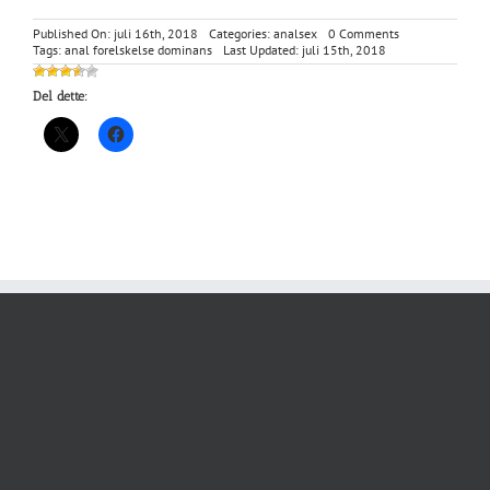
on
Published On: juli 16th, 2018
Categories:
analsex
0 Comments
Intens
Tags:
anal forelskelse dominans
Last Updated: juli 15th, 2018
tiltrækning
–
Del dette:
afsnit
1
af
2