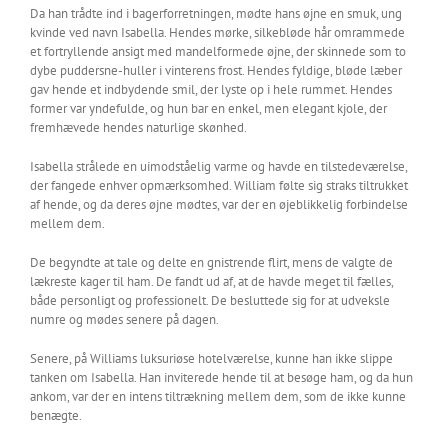
Da han trådte ind i bagerforretningen, mødte hans øjne en smuk, ung
kvinde ved navn Isabella. Hendes mørke, silkebløde hår omrammede
et fortryllende ansigt med mandelformede øjne, der skinnede som to
dybe puddersne-huller i vinterens frost. Hendes fyldige, bløde læber
gav hende et indbydende smil, der lyste op i hele rummet. Hendes
former var yndefulde, og hun bar en enkel, men elegant kjole, der
fremhævede hendes naturlige skønhed.
Isabella strålede en uimodståelig varme og havde en tilstedeværelse,
der fangede enhver opmærksomhed. William følte sig straks tiltrukket
af hende, og da deres øjne mødtes, var der en øjeblikkelig forbindelse
mellem dem.
De begyndte at tale og delte en gnistrende flirt, mens de valgte de
lækreste kager til ham. De fandt ud af, at de havde meget til fælles,
både personligt og professionelt. De besluttede sig for at udveksle
numre og mødes senere på dagen.
Senere, på Williams luksuriøse hotelværelse, kunne han ikke slippe
tanken om Isabella. Han inviterede hende til at besøge ham, og da hun
ankom, var der en intens tiltrækning mellem dem, som de ikke kunne
benægte.