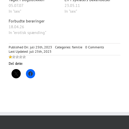
05.07.07
23.05.11
In "sex"
In "sex"
Forbudte berøringer
18.04.26
In "erotisk spænding"
on
Published On: juli 25th, 2023
Categories:
familie
0 Comments
Kærlighedens
Last Updated: juli 25th, 2023
Lækkerier
Del dette: