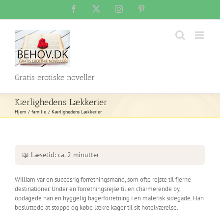
Skip
Facebook
X
Instagram
Pinterest
to
content
Gratis erotiske noveller
Kærlighedens Lækkerier
Hjem
familie
Kærlighedens Lækkerier
📖 Læsetid: ca. 2 minutter
William var en succesrig forretningsmand, som ofte rejste til fjerne
destinationer. Under en forretningsrejse til en charmerende by,
opdagede han en hyggelig bagerforretning i en malerisk sidegade. Han
besluttede at stoppe og købe lækre kager til sit hotelværelse.