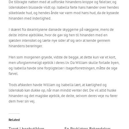
De tilbragte natten med at udforske hinandens kroppe og følelser, og
lidenskaben blussede vildt op. Isabella førte hans hænder over hendes
silkebløde hud, og hendes ånde var varm mod hans hud, da de kyssede
hinanden med inderlighed.
I skæret fra stearinlysene dansede skyggerne på væggene, mens de
delte intime øjeblikke, hvor de gav sig hen til hinanden med en
sjælden intensitet og lærte nye sider af sig selv at kende gennem
hinandens berøringer.
Men som morgenen gryede, vidste de begge, at dette kun var et kort,
men uforglemmeligt øjeblik i deres liv. Da William skulle forlade byen,
og Isabella havde sine forpligtelser i bagerforretningen, måtte de sige
farvel.
Trods afskeden havde William og Isabella lært, at kærlighed og
lidenskab kan dukke op, når man mindst venter det. De vil altid huske
hinanden og det magiske øjeblik, de delte, selvom deres veje nu fører
dem hver sin vej.
Related
Taget i bogbutikken
En Psykiaters Bekendelser