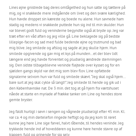
Lines øjne gnistrede bag deres omtågethed og hun satte sig tættere på
mig, og vi snakkede mere indgående om livet og den svære kærlighed.
Hun havde droppet sin kæreste og boede nu alene. Hun savnede ham
stadig og medens vi snakkede puttede hun sig ind til min skulder. Hun
var blevet godt fuld og veninderne begyndte også at bryde op. Jeg var
træt efter en våd aften og jeg ville gå. Line beklagede sig på bedste
lillepige-facon og sad med fulde bedende øjne og trutmund og bad
mig blive. Jeg smilede og afslog og sagde at jeg skulle hjem. Hun
smilede opgivende og gav mig et kys på munden…et der blev lidt
længere end jeg havde forventet og pludselig ændrede stemningen
sig. Den sidste tilbageblevne veninde fløjtede over kysset og for en
sjælden gangs skyld var det mig som blev flov. Line opfattede
signalerne selvom hun var fuld og smilede skævt. “Jeg skal også hjem…
bare surt at jeg skal cykle så langt!”. Jeg smilede til hende og gik ud i
den Københavnske nat. De 3 min. det tog at gå hjem fra værtshuset
nåede at starte en myriade af frække tanker om Line og hendes store
gemte bryster.
Jeg faldt hurtigt i søvn i sengen og vågnede pludseligt efter 45 min. Kl.
var ca. 4 og min dørtelefon ringede heftigt og da jeg kom til røret
kunne jeg høre Line sige farvel, halvt råbende, til hendes veninde. Jeg
trykkede hende ind af hoveddøren og kunne høre hende stavre op af
trappen, fuld og grinende for sig selv.