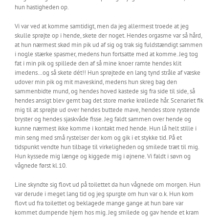
hun hastigheden op.
Vi var ved at komme samtidigt, men da jeg allermest troede at jeg
skulle sprøjte op i hende, skete der noget. Hendes orgasme var så hård,
at hun nærmest skød min pik ud af sig og trak sig fuldstændigt sammen
i nogle stærke spasmer, medens hun fortsatte med at komme. Jeg tog
fat i min pik og spillede den af så mine knoer ramte hendes klit
imedens…og så skete dét!! Hun sprøjtede en lang tynd stråle af væske
udover min pik og mit maveskind, medens hun skreg bag den
sammenbidte mund, og hendes hoved kastede sig fra side til side, så
hendes ansigt blev gemt bag det store mørke krøllede hår. Scenariet fik
mig til at sprøjte ud over hendes buttede mave, hendes store rystende
bryster og hendes sjaskvåde fisse. Jeg faldt sammen over hende og
kunne nærmest ikke komme i kontakt med hende. Hun lå helt stille i
min seng med små rystelser der kom og gik i et stykke tid. På et
tidspunkt vendte hun tilbage til virkeligheden og smilede træt til mig.
Hun kyssede mig længe og kiggede mig i øjnene. Vi faldt i søvn og
vågnede først kl.10.
Line skyndte sig flovt ud på toilettet da hun vågnede om morgen. Hun
var derude i meget lang tid og jeg spurgte om hun var o.k. Hun kom
flovt ud fra toilettet og beklagede mange gange at hun bare var
kommet dumpende hjem hos mig. Jeg smilede og gav hende et kram