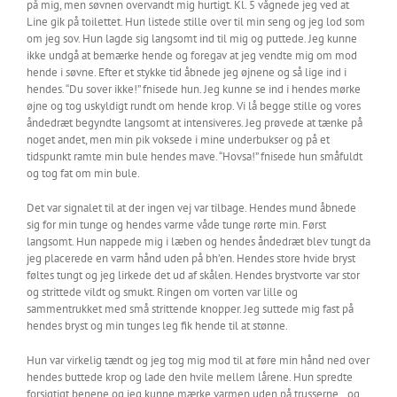
på mig, men søvnen overvandt mig hurtigt. Kl. 5 vågnede jeg ved at
Line gik på toilettet. Hun listede stille over til min seng og jeg lod som
om jeg sov. Hun lagde sig langsomt ind til mig og puttede. Jeg kunne
ikke undgå at bemærke hende og foregav at jeg vendte mig om mod
hende i søvne. Efter et stykke tid åbnede jeg øjnene og så lige ind i
hendes. “Du sover ikke!” fnisede hun. Jeg kunne se ind i hendes mørke
øjne og tog uskyldigt rundt om hende krop. Vi lå begge stille og vores
åndedræt begyndte langsomt at intensiveres. Jeg prøvede at tænke på
noget andet, men min pik voksede i mine underbukser og på et
tidspunkt ramte min bule hendes mave. “Hovsa!” fnisede hun småfuldt
og tog fat om min bule.
Det var signalet til at der ingen vej var tilbage. Hendes mund åbnede
sig for min tunge og hendes varme våde tunge rørte min. Først
langsomt. Hun nappede mig i læben og hendes åndedræt blev tungt da
jeg placerede en varm hånd uden på bh’en. Hendes store hvide bryst
føltes tungt og jeg lirkede det ud af skålen. Hendes brystvorte var stor
og strittede vildt og smukt. Ringen om vorten var lille og
sammentrukket med små strittende knopper. Jeg suttede mig fast på
hendes bryst og min tunges leg fik hende til at stønne.
Hun var virkelig tændt og jeg tog mig mod til at føre min hånd ned over
hendes buttede krop og lade den hvile mellem lårene. Hun spredte
forsigtigt benene og jeg kunne mærke varmen uden på trusserne…og