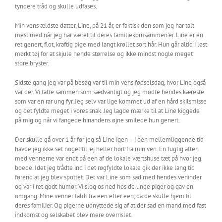
tyndere tråd og skulle udfases.
Min vens ældste datter, Line, på 21 år, er faktisk den som jeg har talt
mest med når jeg har været til deres familiekomsammen’er. Line er en
ret genert, flot, kraftig pige med langt krøllet sort hår. Hun går altid i løst
mørkt tøj for at skjule hende størrelse og ikke mindst nogle meget
store bryster.
Sidste gang jeg var på besøg var til min vens fødselsdag, hvor Line også
var der. Vi talte sammen som sædvanligt og jeg mødte hendes kæreste
som var en rar ung fyr. Jeg selv var lige kommet ud af en hård skilsmisse
og det fyldte meget i vores snak. Jeg lagde mærke til at Line kiggede
på mig og når vi fangede hinandens øjne smilede hun genert.
Der skulle gå over 1 år før jeg så Line igen – i den mellemliggende tid
havde jeg ikke set noget til, ej heller hørt fra min ven. En fugtig aften
med vennerne var endt på een af de lokale værtshuse tæt på hvor jeg
boede. Idet jeg trådte ind i det røgfyldte lokale gik der ikke lang tid
førend at jeg blev spottet. Det var Line som sad med hendes veninder
og var i ret godt humør. Vi slog os ned hos de unge piger og gav en
omgang. Mine venner faldt fra een efter een, da de skulle hjem til
deres familier. Og pigerne udnyttede sig af at der sad en mand med fast
indkomst og selskabet blev mere overrislet.