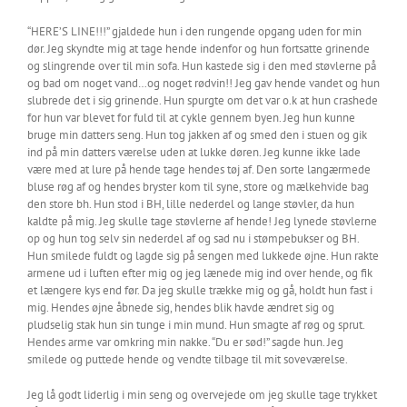
“HERE’S LINE!!!” gjaldede hun i den rungende opgang uden for min
dør. Jeg skyndte mig at tage hende indenfor og hun fortsatte grinende
og slingrende over til min sofa. Hun kastede sig i den med støvlerne på
og bad om noget vand…og noget rødvin!! Jeg gav hende vandet og hun
slubrede det i sig grinende. Hun spurgte om det var o.k at hun crashede
for hun var blevet for fuld til at cykle gennem byen. Jeg hun kunne
bruge min datters seng. Hun tog jakken af og smed den i stuen og gik
ind på min datters værelse uden at lukke døren. Jeg kunne ikke lade
være med at lure på hende tage hendes tøj af. Den sorte langærmede
bluse røg af og hendes bryster kom til syne, store og mælkehvide bag
den store bh. Hun stod i BH, lille nederdel og lange støvler, da hun
kaldte på mig. Jeg skulle tage støvlerne af hende! Jeg lynede støvlerne
op og hun tog selv sin nederdel af og sad nu i stømpebukser og BH.
Hun smilede fuldt og lagde sig på sengen med lukkede øjne. Hun rakte
armene ud i luften efter mig og jeg lænede mig ind over hende, og fik
et længere kys end før. Da jeg skulle trække mig og gå, holdt hun fast i
mig. Hendes øjne åbnede sig, hendes blik havde ændret sig og
pludselig stak hun sin tunge i min mund. Hun smagte af røg og sprut.
Hendes arme var omkring min nakke. “Du er sød!” sagde hun. Jeg
smilede og puttede hende og vendte tilbage til mit soveværelse.
Jeg lå godt liderlig i min seng og overvejede om jeg skulle tage trykket