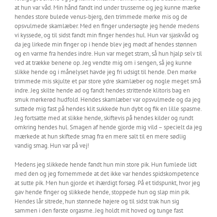
at hun var våd. Min hånd fandt ind under trusserne og jeg kunne mærke
hendes store bulede venus-bjerg, den trimmede mørke mis og de
opsvulmede skamlæber. Med en finger undersøgte jeg hende medens
vi kyssede, og til sidst fandt min finger hendes hul. Hun var sjaskvåd og
da jeg lirkede min finger op i hende blev jeg mødt af hendes stønnen
og en varme fra hendes indre. Hun var meget stram, så hun hjalp selv til
ved at trække benene op. Jeg vendte mig om i sengen, så jeg kunne
slikke hende og i månelyset havde jeg fri udsigt til hende. Den mørke
trimmede mis skjulte et par store ydre skamlæber og nogle meget små
indre. Jeg skilte hende ad og fandt hendes strittende klitoris bag en
smuk mørkerød hudfold. Hendes skamlæber var opsvulmede og da jeg
suttede mig fast på hendes klit sukkede hun dybt og fik en lille spasme.
Jeg fortsatte med at slikke hende, skiftevis på hendes kilder og rundt
omkring hendes hul. Smagen af hende gjorde mig vild – specielt da jeg
mærkede at hun skiftede smag fra en mere salt til en mere sødlig
vandig smag. Hun var på vej!
Medens jeg slikkede hende fandt hun min store pik. Hun fumlede lidt
med den og jeg fornemmede at det ikke var hendes spidskompetence
at sutte pik. Men hun gjorde et ihærdigt forsøg. På et tidspunkt, hvor jeg
gav hende finger og slikkede hende, stoppede hun og slap min pik.
Hendes lår sitrede, hun stønnede højere og til sidst trak hun sig
sammen i den første orgasme. Jeg holdt mit hoved og tunge fast