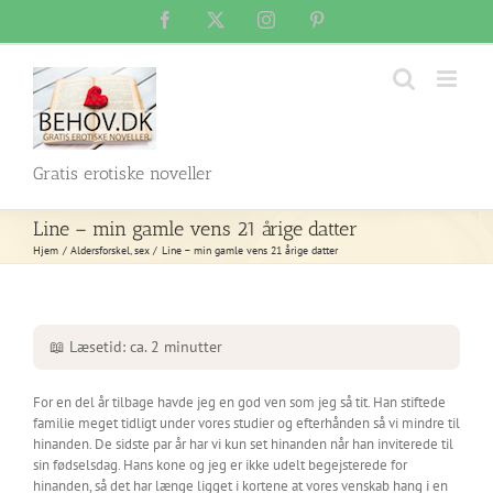
Skip
Facebook
X
Instagram
Pinterest
to
content
Gratis erotiske noveller
Line – min gamle vens 21 årige datter
Hjem
Aldersforskel
sex
Line – min gamle vens 21 årige datter
📖 Læsetid: ca. 2 minutter
For en del år tilbage havde jeg en god ven som jeg så tit. Han stiftede
familie meget tidligt under vores studier og efterhånden så vi mindre til
hinanden. De sidste par år har vi kun set hinanden når han inviterede til
sin fødselsdag. Hans kone og jeg er ikke udelt begejsterede for
hinanden, så det har længe ligget i kortene at vores venskab hang i en