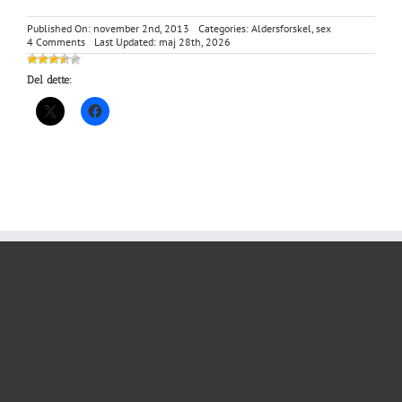
Published On: november 2nd, 2013
Categories:
Aldersforskel
,
sex
on
4 Comments
Last Updated: maj 28th, 2026
Line
–
Del dette:
min
gamle
vens
21
årige
datter