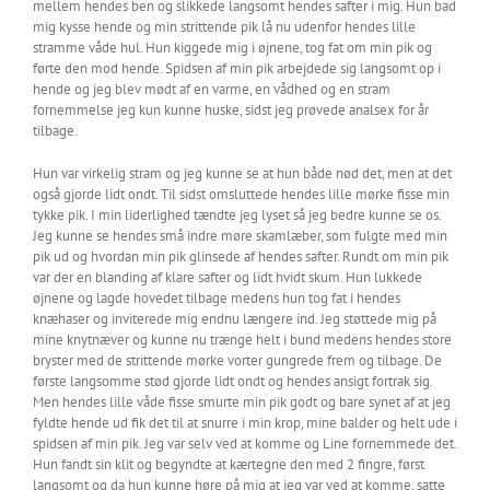
mellem hendes ben og slikkede langsomt hendes safter i mig. Hun bad
mig kysse hende og min strittende pik lå nu udenfor hendes lille
stramme våde hul. Hun kiggede mig i øjnene, tog fat om min pik og
førte den mod hende. Spidsen af min pik arbejdede sig langsomt op i
hende og jeg blev mødt af en varme, en vådhed og en stram
fornemmelse jeg kun kunne huske, sidst jeg prøvede analsex for år
tilbage.
Hun var virkelig stram og jeg kunne se at hun både nød det, men at det
også gjorde lidt ondt. Til sidst omsluttede hendes lille mørke fisse min
tykke pik. I min liderlighed tændte jeg lyset så jeg bedre kunne se os.
Jeg kunne se hendes små indre møre skamlæber, som fulgte med min
pik ud og hvordan min pik glinsede af hendes safter. Rundt om min pik
var der en blanding af klare safter og lidt hvidt skum. Hun lukkede
øjnene og lagde hovedet tilbage medens hun tog fat i hendes
knæhaser og inviterede mig endnu længere ind. Jeg støttede mig på
mine knytnæver og kunne nu trænge helt i bund medens hendes store
bryster med de strittende mørke vorter gungrede frem og tilbage. De
første langsomme stød gjorde lidt ondt og hendes ansigt fortrak sig.
Men hendes lille våde fisse smurte min pik godt og bare synet af at jeg
fyldte hende ud fik det til at snurre i min krop, mine balder og helt ude i
spidsen af min pik. Jeg var selv ved at komme og Line fornemmede det.
Hun fandt sin klit og begyndte at kærtegne den med 2 fingre, først
langsomt og da hun kunne høre på mig at jeg var ved at komme, satte