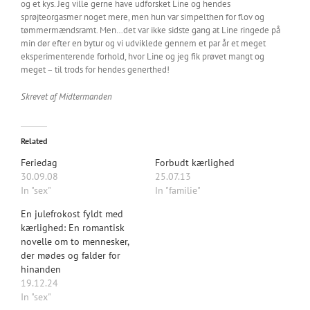
og et kys. Jeg ville gerne have udforsket Line og hendes
sprøjteorgasmer noget mere, men hun var simpelthen for flov og
tømmermændsramt. Men…det var ikke sidste gang at Line ringede på
min dør efter en bytur og vi udviklede gennem et par år et meget
eksperimenterende forhold, hvor Line og jeg fik prøvet mangt og
meget – til trods for hendes generthed!
Skrevet af Midtermanden
Related
Feriedag
Forbudt kærlighed
30.09.08
25.07.13
In "sex"
In "familie"
En julefrokost fyldt med
kærlighed: En romantisk
novelle om to mennesker,
der mødes og falder for
hinanden
19.12.24
In "sex"