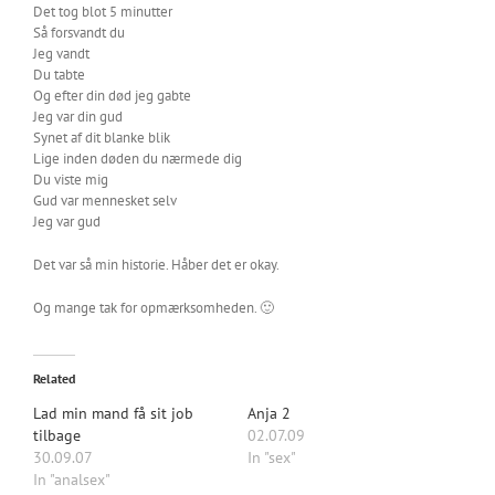
Det tog blot 5 minutter
Så forsvandt du
Jeg vandt
Du tabte
Og efter din død jeg gabte
Jeg var din gud
Synet af dit blanke blik
Lige inden døden du nærmede dig
Du viste mig
Gud var mennesket selv
Jeg var gud
Det var så min historie. Håber det er okay.
Og mange tak for opmærksomheden. 🙂
Related
Lad min mand få sit job
Anja 2
tilbage
02.07.09
30.09.07
In "sex"
In "analsex"