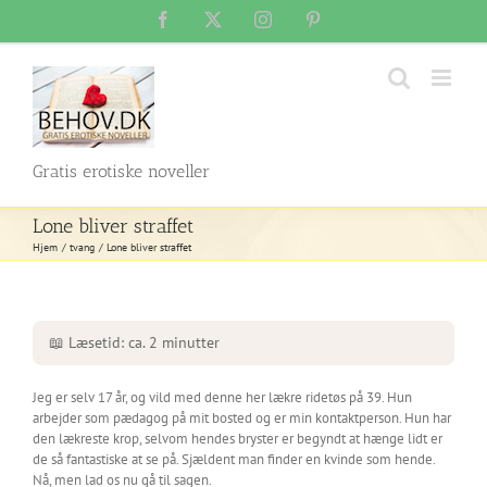
Skip
Facebook
X
Instagram
Pinterest
to
content
Gratis erotiske noveller
Lone bliver straffet
Hjem
tvang
Lone bliver straffet
📖 Læsetid: ca. 2 minutter
Jeg er selv 17 år, og vild med denne her lækre ridetøs på 39. Hun
arbejder som pædagog på mit bosted og er min kontaktperson. Hun har
den lækreste krop, selvom hendes bryster er begyndt at hænge lidt er
de så fantastiske at se på. Sjældent man finder en kvinde som hende.
Nå, men lad os nu gå til sagen.