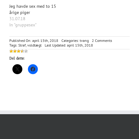
Jeg havde sex med to 15
årige piger
31.07.18
In "gruppesex"
on
Published On: april 15th, 2018
Categories:
tvang
2 Comments
Lone
Tags:
Straf
,
voldtægt
Last Updated: april 15th, 2018
bliver
straffet
Del dette: