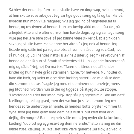
Så blev det endelig aften. Lone skulle have en døgnvagt, hvilket betød,
at hun skulle sove arbejdet. Jeg var lige godt i seng og lå og tænkte på,
hvordan hun mon ville reagerer, hvis jeg gik ind på vagtværelset til
hende, og rev dynen af hende. Hun sov iøvrigt altid med ulåst dør, på
arbejdet. Alle andre aftener, hvor hun havde døgn, og jeg var lagt i seng
ville jeg hellere bare sove, så jeg kunne være sikker på, at jeg fik den
søvn jeg skulle have. Men denne her aften fik jeg nok af hende. Jeg
listede mig stille ind på vagtværelset, hvor hun lå der og sov. Gud, hvor
så hun dejlig ud i hendes nattøj. Blev helt liderlig. Jeg fik revet dynen af
hende og der lå hun så. Smuk af helvedes til! Hun kiggede frustreret på
mig og råbte ”Nej, nej. Du må ikke” Tårerne trillede ned af hendes
kinder og hun havde gråd i stemmen. ”Lone, for helvede. Nu holder du
bare din kæft, og lader mig se dine fucking patter! Lad mig så se dem,
din slemme ridetøs!” sagde jeg med et dominerende toneleje, mens
jeg blot nød hvordan hun lå der og tiggede på at jeg skulle stoppe.
”Hvorfor gør du det her imod mig? stop så! jeg brydes mig ikke om det!”
kællingen græd og græd, men det var hun jo selv udenom. Jeg rev
hendes sorte undertrøje af hende, så hendes flotte bryster kommer til
syne, hvor jeg bare gramsede dem helt vildt ”Hold kæft hvor er du
dejlig, din møgtøs! Bare læg helt stille mens jeg nyder din lækre krop,
kælling!” udbrød jeg aggressivt og dominerende. ”hallo vis mig nu din
lækre fisse, kælling. Du skal slet ikke være genert eller flov, jeg ved jo