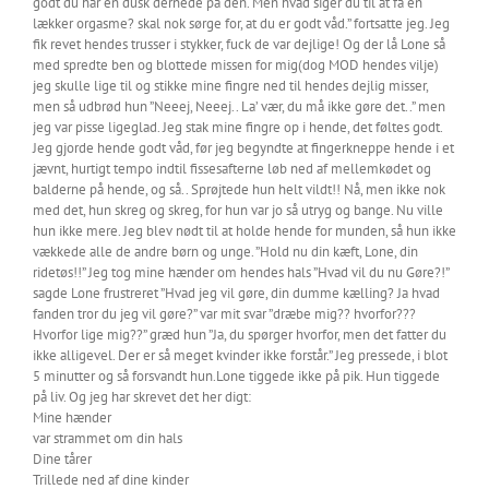
godt du har en dusk dernede på den. Men hvad siger du til at få en
lækker orgasme? skal nok sørge for, at du er godt våd.” fortsatte jeg. Jeg
fik revet hendes trusser i stykker, fuck de var dejlige! Og der lå Lone så
med spredte ben og blottede missen for mig(dog MOD hendes vilje)
jeg skulle lige til og stikke mine fingre ned til hendes dejlig misser,
men så udbrød hun ”Neeej, Neeej.. La’ vær, du må ikke gøre det..” men
jeg var pisse ligeglad. Jeg stak mine fingre op i hende, det føltes godt.
Jeg gjorde hende godt våd, før jeg begyndte at fingerkneppe hende i et
jævnt, hurtigt tempo indtil fissesafterne løb ned af mellemkødet og
balderne på hende, og så.. Sprøjtede hun helt vildt!! Nå, men ikke nok
med det, hun skreg og skreg, for hun var jo så utryg og bange. Nu ville
hun ikke mere. Jeg blev nødt til at holde hende for munden, så hun ikke
vækkede alle de andre børn og unge. ”Hold nu din kæft, Lone, din
ridetøs!!” Jeg tog mine hænder om hendes hals ”Hvad vil du nu Gøre?!”
sagde Lone frustreret ”Hvad jeg vil gøre, din dumme kælling? Ja hvad
fanden tror du jeg vil gøre?” var mit svar ”dræbe mig?? hvorfor???
Hvorfor lige mig??” græd hun ”Ja, du spørger hvorfor, men det fatter du
ikke alligevel. Der er så meget kvinder ikke forstår.” Jeg pressede, i blot
5 minutter og så forsvandt hun.Lone tiggede ikke på pik. Hun tiggede
på liv. Og jeg har skrevet det her digt:
Mine hænder
var strammet om din hals
Dine tårer
Trillede ned af dine kinder