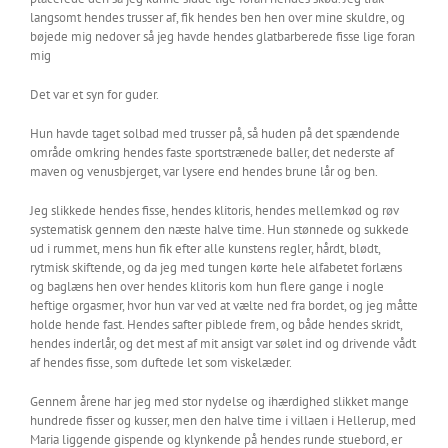
langsomt hendes trusser af, fik hendes ben hen over mine skuldre, og
bøjede mig nedover så jeg havde hendes glatbarberede fisse lige foran
mig
Det var et syn for guder.
Hun havde taget solbad med trusser på, så huden på det spændende
område omkring hendes faste sportstrænede baller, det nederste af
maven og venusbjerget, var lysere end hendes brune lår og ben.
Jeg slikkede hendes fisse, hendes klitoris, hendes mellemkød og røv
systematisk gennem den næste halve time. Hun stønnede og sukkede
ud i rummet, mens hun fik efter alle kunstens regler, hårdt, blødt,
rytmisk skiftende, og da jeg med tungen kørte hele alfabetet forlæns
og baglæns hen over hendes klitoris kom hun flere gange i nogle
heftige orgasmer, hvor hun var ved at vælte ned fra bordet, og jeg måtte
holde hende fast. Hendes safter piblede frem, og både hendes skridt,
hendes inderlår, og det mest af mit ansigt var sølet ind og drivende vådt
af hendes fisse, som duftede let som viskelæder.
Gennem årene har jeg med stor nydelse og ihærdighed slikket mange
hundrede fisser og kusser, men den halve time i villaen i Hellerup, med
Maria liggende gispende og klynkende på hendes runde stuebord, er