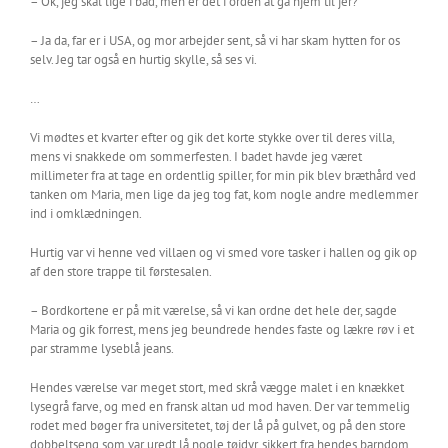
– Ok, jeg skal lige i bad, men er det i orden at gå hjem til jer?
– Ja da, far er i USA, og mor arbejder sent, så vi har skam hytten for os
selv. Jeg tar også en hurtig skylle, så ses vi.
…
Vi mødtes et kvarter efter og gik det korte stykke over til deres villa,
mens vi snakkede om sommerfesten. I badet havde jeg været
millimeter fra at tage en ordentlig spiller, for min pik blev bræthård ved
tanken om Maria, men lige da jeg tog fat, kom nogle andre medlemmer
ind i omklædningen.
Hurtig var vi henne ved villaen og vi smed vore tasker i hallen og gik op
af den store trappe til førstesalen.
– Bordkortene er på mit værelse, så vi kan ordne det hele der, sagde
Maria og gik forrest, mens jeg beundrede hendes faste og lækre røv i et
par stramme lyseblå jeans.
Hendes værelse var meget stort, med skrå vægge malet i en knækket
lysegrå farve, og med en fransk altan ud mod haven. Der var temmelig
rodet med bøger fra universitetet, tøj der lå på gulvet, og på den store
dobbeltseng som var uredt lå nogle tøjdyr, sikkert fra hendes barndom.