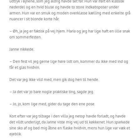
udtryk i øjnene, som jeg aldrig havde set før. Hun var iført en klassisk
nederdel og en hvid bluse og havde to store indkøbsposer under
armen. Hun var en smuk og moden overklasse kælling med enkelte grå
nuancer i sit blonde korte hår.
– Øh, ja jeg er faktisk på vej hjem. Maria og jeg har lige haft en lille snak
om sommerfesten.
Janne nikkede.
– Den fest vil jeg gerne lige høre lidt om, kommer du ikke med ind og
får et glas hvidvin.
Det var jeg ikke vild med, men gik dog hen til hende.
– Ja det var jo bare nogle praktiske ting, sagde jeg.
– Jo, jo, kom lige med, gider du tage den ene pose.
Kort efter var jeg tilbage i den villa jeg netop havde forladt, og havde
det vildt underligt, da Janne viste mig vej ud til køkkenet. Hun sparkede
sine sko af og bød mig åbne en flaske hvidvin, mens hun lige var væk et
øjeblik.