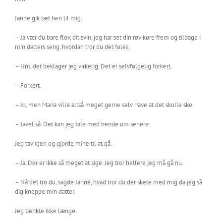
Janne gik tæt hen til mig.
– Ja vær du bare flov, dit svin, jeg har set din røv køre frem og tilbage i
min datters seng, hvordan tror du det føles.
– Hm, det beklager jeg virkelig. Det er selvfølgelig forkert.
– Forkert.
– Jo, men Maria ville altså meget gerne selv have at det skulle ske.
– Javel så. Det kan jeg tale med hende om senere.
Jeg tav igen og gjorde mine til at gå.
– Ja. Der er ikke så meget at sige. Jeg tror hellere jeg må gå nu.
– Nå det tro du, sagde Janne, hvad tror du der skete med mig da jeg så
dig kneppe min datter.
Jeg tænkte ikke længe.