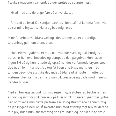
frække situationen på hendes pigeværelse og spurgte hæst.
– Hvad med alle de unge fyre på universitetet
– Årh, ved du hvad. De sprøjter bare løs i løbet af nul komma fem, hvis
de ser mine bryster, lo Maria og bed mig i øret.
Mine forbehold var blæst væk og i det samme lød et ordentligt
tordenbrag gennem altandøren.
– Hør, selv vejrguderne er med os, hviskede Maria og trak hurtigt sin
poloshirt hen over hovedet, og dumpede den på gulvet. Hun havde
ingen BH på og hun rettede sig op, så hendes velformede bryster stod
lige uden for mit ansigt. Jeg tog fat i den ene bryst, mens jeg med
tungen begyndte at slikke det andet. Sådan sad vi nogle minutter og
vorterne blev stenhårde, mens min pik pressede sig både mod mine og
hendes bukser.
Med en bevægelse bød hun mig rejse mig, så stolen røg baglæns med
et brag og samtidig gik hun selv på knæ og fik rutineret lynet min lynlås
ned og fiskede min hårde pik frem. En isning strømmede gennem mig
da jeg kiggede ned, og så hvordan hun med et nysgerrigt blik studerede
min pik, inden hun langsomt tog den i munden og lod sin tunge dreje