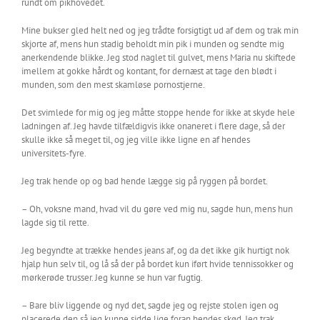
rundt om pikhovedet.
Mine bukser gled helt ned og jeg trådte forsigtigt ud af dem og trak min
skjorte af, mens hun stadig beholdt min pik i munden og sendte mig
anerkendende blikke. Jeg stod naglet til gulvet, mens Maria nu skiftede
imellem at gokke hårdt og kontant, for dernæst at tage den blødt i
munden, som den mest skamløse pornostjerne.
Det svimlede for mig og jeg måtte stoppe hende for ikke at skyde hele
ladningen af. Jeg havde tilfældigvis ikke onaneret i flere dage, så der
skulle ikke så meget til, og jeg ville ikke ligne en af hendes
universitets-fyre.
Jeg trak hende op og bad hende lægge sig på ryggen på bordet.
– Oh, voksne mand, hvad vil du gøre ved mig nu, sagde hun, mens hun
lagde sig til rette.
Jeg begyndte at trække hendes jeans af, og da det ikke gik hurtigt nok
hjalp hun selv til, og lå så der på bordet kun iført hvide tennissokker og
mørkerøde trusser. Jeg kunne se hun var fugtig.
– Bare bliv liggende og nyd det, sagde jeg og rejste stolen igen og
placerede den så jeg kunne sidde lige foran hendes skød. Jeg trak