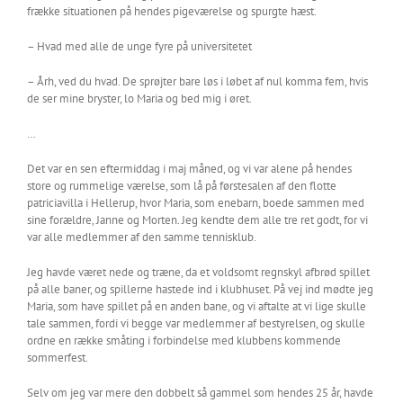
frække situationen på hendes pigeværelse og spurgte hæst.
– Hvad med alle de unge fyre på universitetet
– Årh, ved du hvad. De sprøjter bare løs i løbet af nul komma fem, hvis
de ser mine bryster, lo Maria og bed mig i øret.
…
Det var en sen eftermiddag i maj måned, og vi var alene på hendes
store og rummelige værelse, som lå på førstesalen af den flotte
patriciavilla i Hellerup, hvor Maria, som enebarn, boede sammen med
sine forældre, Janne og Morten. Jeg kendte dem alle tre ret godt, for vi
var alle medlemmer af den samme tennisklub.
Jeg havde været nede og træne, da et voldsomt regnskyl afbrød spillet
på alle baner, og spillerne hastede ind i klubhuset. På vej ind mødte jeg
Maria, som have spillet på en anden bane, og vi aftalte at vi lige skulle
tale sammen, fordi vi begge var medlemmer af bestyrelsen, og skulle
ordne en række småting i forbindelse med klubbens kommende
sommerfest.
Selv om jeg var mere den dobbelt så gammel som hendes 25 år, havde