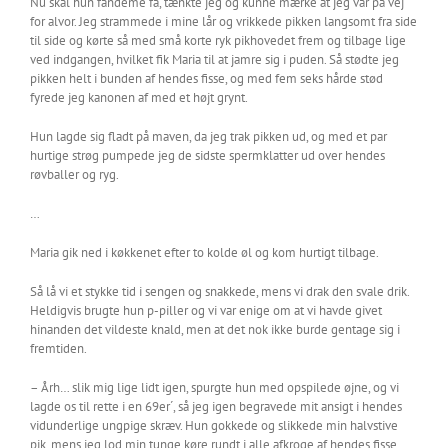
Nu skal hun fandeme få, tænkte jeg og kunne mærke at jeg var på vej
for alvor. Jeg strammede i mine lår og vrikkede pikken langsomt fra side
til side og kørte så med små korte ryk pikhovedet frem og tilbage lige
ved indgangen, hvilket fik Maria til at jamre sig i puden. Så stødte jeg
pikken helt i bunden af hendes fisse, og med fem seks hårde stød
fyrede jeg kanonen af med et højt grynt.
Hun lagde sig fladt på maven, da jeg trak pikken ud, og med et par
hurtige strøg pumpede jeg de sidste spermklatter ud over hendes
røvballer og ryg.
…
Maria gik ned i køkkenet efter to kolde øl og kom hurtigt tilbage.
Så lå vi et stykke tid i sengen og snakkede, mens vi drak den svale drik.
Heldigvis brugte hun p-piller og vi var enige om at vi havde givet
hinanden det vildeste knald, men at det nok ikke burde gentage sig i
fremtiden.
– Årh… slik mig lige lidt igen, spurgte hun med opspilede øjne, og vi
lagde os til rette i en 69er´, så jeg igen begravede mit ansigt i hendes
vidunderlige ungpige skræv. Hun gokkede og slikkede min halvstive
pik, mens jeg lod min tunge køre rundt i alle afkroge af hendes fisse.