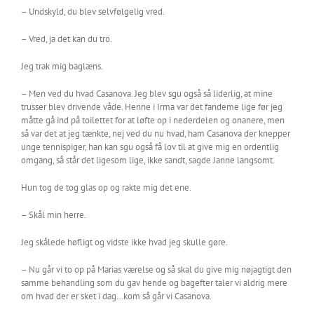
– Undskyld, du blev selvfølgelig vred.
– Vred, ja det kan du tro.
Jeg trak mig baglæns.
– Men ved du hvad Casanova. Jeg blev sgu også så liderlig, at mine
trusser blev drivende våde. Henne i Irma var det fandeme lige før jeg
måtte gå ind på toilettet for at løfte op i nederdelen og onanere, men
så var det at jeg tænkte, nej ved du nu hvad, ham Casanova der knepper
unge tennispiger, han kan sgu også få lov til at give mig en ordentlig
omgang, så står det ligesom lige, ikke sandt, sagde Janne langsomt.
Hun tog de tog glas op og rakte mig det ene.
– Skål min herre.
Jeg skålede høfligt og vidste ikke hvad jeg skulle gøre.
– Nu går vi to op på Marias værelse og så skal du give mig nøjagtigt den
samme behandling som du gav hende og bagefter taler vi aldrig mere
om hvad der er sket i dag…kom så går vi Casanova.