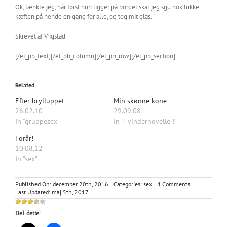
Ok, tænkte jeg, når først hun ligger på bordet skal jeg sgu nok lukke
kæften på hende en gang for alle, og tog mit glas.
Skrevet af Vrigstad
[/et_pb_text][/et_pb_column][/et_pb_row][/et_pb_section]
Related
Efter brylluppet
Min skønne kone
26.02.10
29.09.08
In "gruppesex"
In "! vindernovelle !"
Forår!
10.08.12
In "sex"
on
Published On: december 20th, 2016
Categories:
sex
4 Comments
Marias
Last Updated: maj 5th, 2017
Værelse
–
Del dette:
mega
orgasme