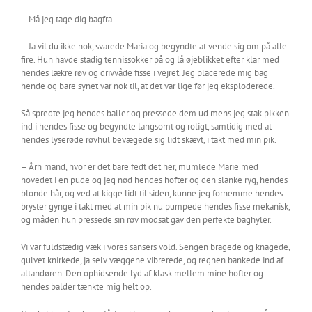
– Må jeg tage dig bagfra.
– Ja vil du ikke nok, svarede Maria og begyndte at vende sig om på alle
fire. Hun havde stadig tennissokker på og lå øjeblikket efter klar med
hendes lækre røv og drivvåde fisse i vejret. Jeg placerede mig bag
hende og bare synet var nok til, at det var lige før jeg eksploderede.
Så spredte jeg hendes baller og pressede dem ud mens jeg stak pikken
ind i hendes fisse og begyndte langsomt og roligt, samtidig med at
hendes lyserøde røvhul bevægede sig lidt skævt, i takt med min pik.
– Årh mand, hvor er det bare fedt det her, mumlede Marie med
hovedet i en pude og jeg nød hendes hofter og den slanke ryg, hendes
blonde hår, og ved at kigge lidt til siden, kunne jeg fornemme hendes
bryster gynge i takt med at min pik nu pumpede hendes fisse mekanisk,
og måden hun pressede sin røv modsat gav den perfekte baghyler.
Vi var fuldstædig væk i vores sansers vold. Sengen bragede og knagede,
gulvet knirkede, ja selv væggene vibrerede, og regnen bankede ind af
altandøren. Den ophidsende lyd af klask mellem mine hofter og
hendes balder tænkte mig helt op.