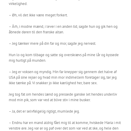
virkelighed.
– Øh, vil det ikke være meget forkert.
– Årh, i modne mænd, i lever i en anden tid, sagde hun og gik hen og
åbnede døren til den franske altan.
– Jeg tænker mere på din far og mor, sagde jeg nervøst.
Hun lo og kom tilbage og satte sig overskrævs på mine lår og kyssede
mig hurtigt på munden.
– Jeg er voksen og myndig. Min far knepper sig gennem det halve af
USA på sine rejser og hvad min mor indimellem foretager sig, tør jeg
ikke tænke på. Vi snakker jo ikke kærlighed her, bare sex.
Jeg tog fat om hendes lænd og pressede ganske let hendes underliv
mod min pik, som var ved at blive stiv i mine busker.
– Ja, det er selvfølgelig rigtigt, mumlede jeg.
– Endnu har en mand aldrig fået mig til at komme, hviskede Maria i mit
venstre øre. Jeg var ør og paf over det som var ved at ske, og hele den