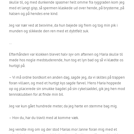
skulle til, og med dunkende spasmer helt omme fra ryggraden kom jeg
med et langt gisp, så spermen klaskede ud over hende, på brysterne, på
halsen og på hendes ene kind.
Jeg var nær ved at besvime, da hun bøjede sig frem og tog min pik i
munden og slikkede den ren med et dybtfølt suk.
…
Efterhånden var klokken blevet halv syv om aftenen og Maria skulle til
møde hos nogle medstuderende, hun tog et lyn bad og så vi klædte os
hurtigt på.
– Vi må ordne bordkort en anden dag, sagde jeg, da vi skiltes på trappen
foran villaen, og med et hurtigt kys sagde farvel. Mens Maria hoppede
op og placerede sin smukke bagdel på sin cykelsaddel, gik jeg hen mod
tennisklubben for at finde min bil.
Jeg var kun gået hundrede meter, da jeg hørte en stemme bag mig.
– Hov du, har du travlt med at komme væk.
Jeg vendte mig om og der stod Marias mor Janne foran mig med et