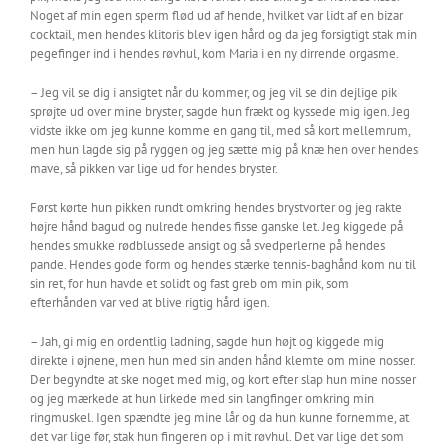
Noget af min egen sperm flød ud af hende, hvilket var lidt af en bizar
cocktail, men hendes klitoris blev igen hård og da jeg forsigtigt stak min
pegefinger ind i hendes røvhul, kom Maria i en ny dirrende orgasme.
– Jeg vil se dig i ansigtet når du kommer, og jeg vil se din dejlige pik
sprøjte ud over mine bryster, sagde hun frækt og kyssede mig igen. Jeg
vidste ikke om jeg kunne komme en gang til, med så kort mellemrum,
men hun lagde sig på ryggen og jeg sætte mig på knæ hen over hendes
mave, så pikken var lige ud for hendes bryster.
Først kørte hun pikken rundt omkring hendes brystvorter og jeg rakte
højre hånd bagud og nulrede hendes fisse ganske let. Jeg kiggede på
hendes smukke rødblussede ansigt og så svedperlerne på hendes
pande. Hendes gode form og hendes stærke tennis-baghånd kom nu til
sin ret, for hun havde et solidt og fast greb om min pik, som
efterhånden var ved at blive rigtig hård igen.
– Jah, gi mig en ordentlig ladning, sagde hun højt og kiggede mig
direkte i øjnene, men hun med sin anden hånd klemte om mine nosser.
Der begyndte at ske noget med mig, og kort efter slap hun mine nosser
og jeg mærkede at hun lirkede med sin langfinger omkring min
ringmuskel. Igen spændte jeg mine lår og da hun kunne fornemme, at
det var lige før, stak hun fingeren op i mit røvhul. Det var lige det som