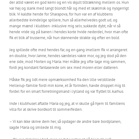
der altid været en god kemi og en vis skjult tiltrækning mellem os. Hun
var høj og slank med langt blondt hår og med et skælmsk og nysgerrigt
blik. Vi kaldte hende for Sharapova, for hun var en af klubbens
allerbedste kvindelige spillere, hun så allerhelvedes godt ud, og
mange mænd i klubben -inklusive mig selv, sukkede dybt, når vi så
hende vride sig på banen i hendes korte hvide nederdel, hvor man ofte
fik et blik af trusserne, når hun stønnende strakte sig efter en bold.
Jeg spillede ofte med hendes far, og en gang imellem fik vi arrangeret
en double, hvor Janne, hendes særdeles vakre mor, og jeg stod på den
ene side, mod Morten og Maria. Her måtte jeg ofte tage mig sammen,
fordi jeg konstant fantaserede om sex med moren eller datteren.
Måske fik jeg lidt mere opmærksomhed fra den lille velstillede
Hellerup-familie fordi min kone, et år forinden, havde droppet mig til
fordel for en smart forretningsmand i Jylland og var flyttet til Aarhus.
Inde i klubhuset aftalte Maria og jeg, at vi skulle gå hjem til familiens
villa for at skrive bordkort til sommerfesten.
– Vi kan ikke skrive dem her, så opdager de andre bare bordplanen,
sagde Maria og smilede til mig.