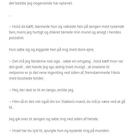
det bedste jeg nogensinde har oplevet.
…
– Hold da kæft, stønnede hun og vaklede hen på sengen med rystende
ben, mens jeg hurtigt og diskret tørrede min mund og ansigt i hendes
poloshirt.
Hun satte sig og kiggede hen på mig med store øjne.
– Det må jeg fandeme nok sige…sikke en omgang…hold kæft hvor var
det godt…det havde jeg sgu aldrig troet muligt…at onanere til
netporno er jo det rene ingenting ved siden af, fremstammede Maria
med blodrøde kinder.
– Nej, der skal to til en tango, smilte jeg.
– Men så er det vist også din tur. Stakkels mand, du må jo være ved at gå
til.
Jeg gik over til sengen og satte mig ved siden af hende.
– Hvad har du lyst til, spurgte hun og kyssede mig på munden.