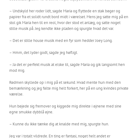
– Undskyld her roder lidt, sagde Maria og flyttede en stak bøger og
papirer fra et solidt rundt bord midt i værelset. Mens jeg satte mig på en
stol gik Maria hen til en reol, hvor der stod et anlæg, og satte noget
stille musik på. Jeg kendte ikke pladen og spurgte hvad det var.
– Det er stille house musik med en fyr som hedder Joey Long.
– Hmm, det lyder godt, sagde jeg høfligt.
– Ja det er perfekt musik at elske til, sagde Maria og gik langsomt hen
mod mig.
Rødmen skyllede op i mig på et sekund. Hvad mente hun med den
bemærkning og jeg følte mig helt forkert, her på en ung kvindes private
værelse.
Hun bøjede sig fremover og kiggede mig direkte i øjnene med sine
egne smukke dybblå øjne.
– Kunne du ikke tænke dig at knalde med mig, spurgte hun.
Jeg var i totalt vildrede. En ting er fantasi, noget helt andet er