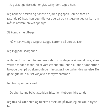
– Jeg skal lige tisse, der er glas på hylden, sagde hun.
Jeg åbnede flasken og hældte op, men jeg spekulerede som en
rasende på hvad hun egentlig var ude på, og var skræmt ved tanken om
måske at være blevet opdaget.
Så kom Janne tilbage.
– Nå vi kan vist lige så godt lægge kortene på bordet, ikke.
Jeg kiggede spørgende.
– Ha, jeg kom hjem for en time siden og opdagede såmænd bare, at en
voksen moden mand, en af vores venner fra Tennisklubben, simpelthen
lå oppe ovenpå og skampulede min datter, inde på hendes værelse. Du
gode gud hele huset var jo ved at styrte sammen.
Jeg tav og kiggede ned.
– Det her kunne blive alletiders historie i klubben, ikke sandt.
Jeg trak på skulderen og tænkte et sekund på hvor jeg nu skulle flytte
hen.