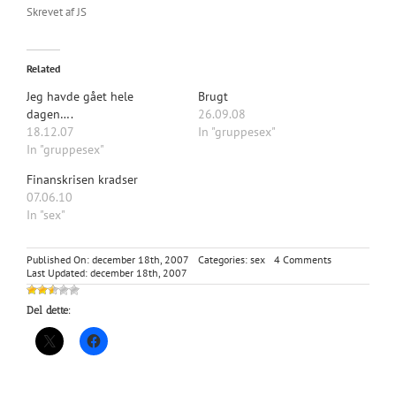
Skrevet af JS
Related
Jeg havde gået hele
Brugt
dagen….
26.09.08
18.12.07
In "gruppesex"
In "gruppesex"
Finanskrisen kradser
07.06.10
In "sex"
on
Published On: december 18th, 2007
Categories:
sex
4 Comments
Min
Last Updated: december 18th, 2007
fantasi
Del dette: