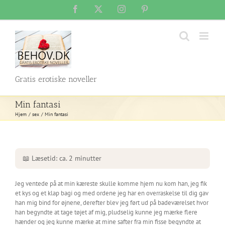
Skip
Facebook
X
Instagram
Pinterest
to
content
Gratis erotiske noveller
Min fantasi
Hjem
sex
Min fantasi
📖 Læsetid: ca. 2 minutter
Jeg ventede på at min kæreste skulle komme hjem nu kom han, jeg fik
et kys og et klap bagi og med ordene jeg har en overraskelse til dig gav
han mig bind for øjnene, derefter blev jeg ført ud på badeværelset hvor
han begyndte at tage tøjet af mig, pludselig kunne jeg mærke flere
hænder og jeg kunne mærke at mine safter fra min fisse begyndte at