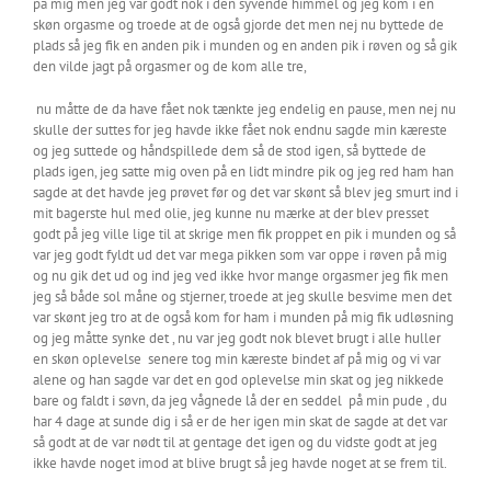
på mig men jeg var godt nok i den syvende himmel og jeg kom i en
skøn orgasme og troede at de også gjorde det men nej nu byttede de
plads så jeg fik en anden pik i munden og en anden pik i røven og så gik
den vilde jagt på orgasmer og de kom alle tre,
nu måtte de da have fået nok tænkte jeg endelig en pause, men nej nu
skulle der suttes for jeg havde ikke fået nok endnu sagde min kæreste
og jeg suttede og håndspillede dem så de stod igen, så byttede de
plads igen, jeg satte mig oven på en lidt mindre pik og jeg red ham han
sagde at det havde jeg prøvet før og det var skønt så blev jeg smurt ind i
mit bagerste hul med olie, jeg kunne nu mærke at der blev presset
godt på jeg ville lige til at skrige men fik proppet en pik i munden og så
var jeg godt fyldt ud det var mega pikken som var oppe i røven på mig
og nu gik det ud og ind jeg ved ikke hvor mange orgasmer jeg fik men
jeg så både sol måne og stjerner, troede at jeg skulle besvime men det
var skønt jeg tro at de også kom for ham i munden på mig fik udløsning
og jeg måtte synke det , nu var jeg godt nok blevet brugt i alle huller
en skøn oplevelse senere tog min kæreste bindet af på mig og vi var
alene og han sagde var det en god oplevelse min skat og jeg nikkede
bare og faldt i søvn, da jeg vågnede lå der en seddel på min pude , du
har 4 dage at sunde dig i så er de her igen min skat de sagde at det var
så godt at de var nødt til at gentage det igen og du vidste godt at jeg
ikke havde noget imod at blive brugt så jeg havde noget at se frem til.