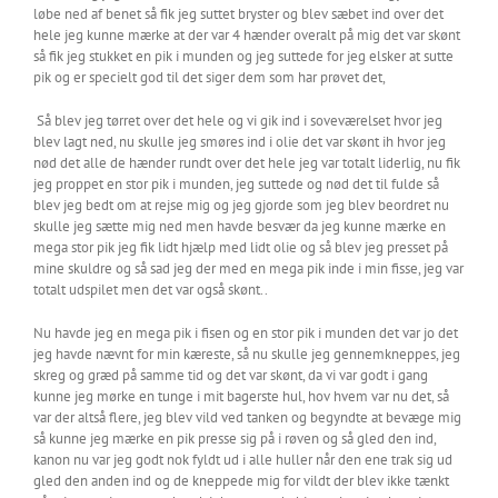
løbe ned af benet så fik jeg suttet bryster og blev sæbet ind over det
hele jeg kunne mærke at der var 4 hænder overalt på mig det var skønt
så fik jeg stukket en pik i munden og jeg suttede for jeg elsker at sutte
pik og er specielt god til det siger dem som har prøvet det,
Så blev jeg tørret over det hele og vi gik ind i soveværelset hvor jeg
blev lagt ned, nu skulle jeg smøres ind i olie det var skønt ih hvor jeg
nød det alle de hænder rundt over det hele jeg var totalt liderlig, nu fik
jeg proppet en stor pik i munden, jeg suttede og nød det til fulde så
blev jeg bedt om at rejse mig og jeg gjorde som jeg blev beordret nu
skulle jeg sætte mig ned men havde besvær da jeg kunne mærke en
mega stor pik jeg fik lidt hjælp med lidt olie og så blev jeg presset på
mine skuldre og så sad jeg der med en mega pik inde i min fisse, jeg var
totalt udspilet men det var også skønt..
Nu havde jeg en mega pik i fisen og en stor pik i munden det var jo det
jeg havde nævnt for min kæreste, så nu skulle jeg gennemkneppes, jeg
skreg og græd på samme tid og det var skønt, da vi var godt i gang
kunne jeg mørke en tunge i mit bagerste hul, hov hvem var nu det, så
var der altså flere, jeg blev vild ved tanken og begyndte at bevæge mig
så kunne jeg mærke en pik presse sig på i røven og så gled den ind,
kanon nu var jeg godt nok fyldt ud i alle huller når den ene trak sig ud
gled den anden ind og de kneppede mig for vildt der blev ikke tænkt