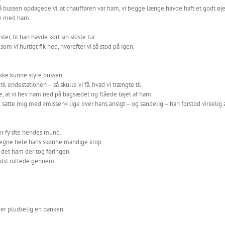
på bussen opdagede vi, at chaufføren var ham, vi begge længe havde haft et godt øje 
nte med ham.
ter, til han havde kørt sin sidste tur.
om vi hurtigt fik ned, hvorefter vi så stod på igen.
ikke kunne styre bussen.
il endestationen – så skulle vi få, hvad vi trængte til.
e, at vi hev ham ned på bagsædet og flåede tøjet af ham.
g satte mig med »missen« lige over hans ansigt – og sandelig – han forstod virkeli
ter fy:dte hendes mund.
tegne hele hans skønne mandige krop.
 det ham der tog føringen.
 sidst rullede gennem
der pludselig en banken.