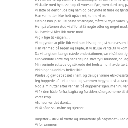
Vi skulle med bybussen op til vores to fyre, men da vi steg 
Vi satte os derfor lige bag ham og begyndte at fnise og fja
Han var heller ikke helt upåvirket, kunne vi se.
Men da han jo skulle passe sit arbejde, måtte vi styre vores lys
Hen på aftenen stod vi af for at få nogle øller og noget mad, s
Nu havde vi fået lidt mere mod.
Vi gik lige til »sagen….
Vi begyndte at pille lidt ved ham hist og her, så han næsten 
Han var med på legen og sagde, at vi skulle vente, til vi kom t
Da vi langt om længe nåede endestationen, var vi så liderlig
Min veninde Lotte tog hans dejlige stive fyr i munden, og je
Min veninde suttede og slikkede det bedste hun havde lært.
Virkningen udeblev heller ikke.
Pludselig gav det et sæt i ham, og dejlige varme elskovssaf
Jeg hoppede af – eller ned -og sammen begyndte vi at kær
Nogle minutter efter var han “på dupperne” igen. men nu var
Vi fik den både forfra, bagfra og fra siden, så orgasmerne til
vores krop.
Åh, hvor var det skønt…
Vi så både sol, måne og stjerner.
Bagefter – da vi lå trætte og udmattede på bagsædet – lød 
Vi for sammen