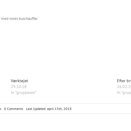
r med vores buschauffør.
Værktøjet
Efter b
29.10.18
26.02.1
In "gruppesex"
In "gru
on
x
0 Comments
Last Updated: april 15th, 2018
Min
veninde
og
jeg
forførte