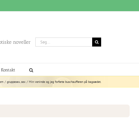
Søg
otiske noveller
efter:
Kontakt
em
gruppesex
sex
Min veninde og jeg forførte buschaufføren på bagsædet.