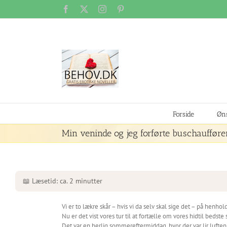
Skip
Facebook
X
Instagram
Pinterest
to
content
Forside
Øns
Min veninde og jeg forførte buschaufføre
📖 Læsetid: ca. 2 minutter
Vi er to lækre skår – hvis vi da selv skal sige det – på henhol
Nu er det vist vores tur til at fortælle om vores hidtil bedst
Det var en herlig sommereftermiddag, hvor der var lir luften