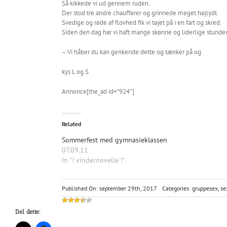
Så kikkede vi ud gennem ruden.
Der stod tre andre chauffører og grinnede meget højlydt.
Svedige og røde af flovhed fik vi tøjet på i en fart og skred.
Siden den dag har vi haft mange skønne og liderlige stunde
– Vi håber du kan genkende dette og tænker på og
kys L og S
Annonce[the_ad id=”924″]
Related
Sommerfest med gymnasieklassen
07.09.11
In "! vindernovelle !"
Published On: september 29th, 2017
Categories:
gruppesex
,
se
Del dette: