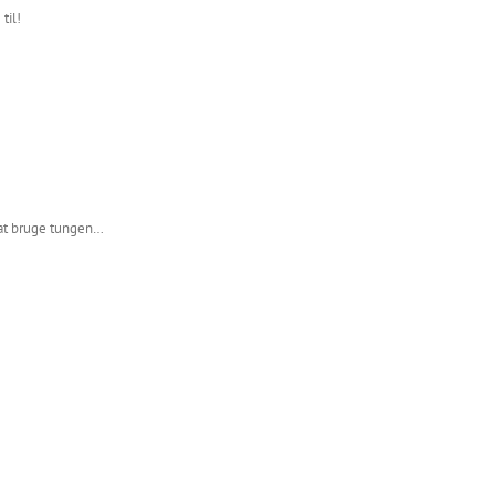
til!
g at bruge tungen…