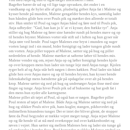
Bagefter bærer de ud og vil lige tage opvasken, det ender i en
vandkamp og de hyler alle af grin, pludselig griber Anja fat i Malene og
kysser hende på munden, Malene gengælder hendes kys, samtidig lader
hun hånden glide hen over Pouls pik og mærker den allerede er totalt
stiv. Hun smiler til Poul og tager Anjas hånd og føre ned til Pouls pik,
Anja udbryder: ”Gud, han kan jo li’ at vi kysser, den frække tyr”. Anja
stiller sig bag Malene og fører sine hænder rundt på hendes mave og op
til hendes bryster. Malenes vorter står stift ud i luften og hun gyser når
Anja røre ved hende. Poul tager Malenes ene bryst i munden og suger
vorten langt ind i sin mund, bider forsigtigt og lader tungen glide rundt
om vorten. Anja piller toppen af Malene, sætter sig på hug og piller
nederdelen af hende. Malene mærker at safterne løber til hendes mis.
Malene vender sig om, rejser Anja op og løfter forsigtigt hendes kjole
op over kroppen mens hun lader sin tunge leje med Anjas tunge. Kjolen
ryger helt af og Anja står helt nøgen i deres køkken. Poul lader sin hånd
glide hen over Anjas mave og op til hendes bryster, han kysser hende
lidenskabeligt mens hænderne går på opdagelse over alt på hendes
krop. Malene sætter sig ned på hug og undersøger Anjas fisse med sine
fingre og tunge. Anja hiver Pouls pik ud af bukserne og har godt fat i
den mens hun nyder alle kærtegnene.
Malene piller alt tøjet af Poul, så også han er nøgen. Bagefter piller
Poul resten af tøjet af Malene. Både Anja og Malene sætter sig ned på
hug og slikker Pouls stive pik, hans kugler, stangen, pikhovedet og
indimellem hinandens tunger. Der er intet der bliver glemt, de stopper
først da Poul begynder at trække vejret meget tungt. Anja rejser Malene
op og får hende til at stå med overkroppe ind over køkkenbordet og
røven i vejret. Hun sætter sig mellem Malenes ben og lader sin tunge gå
på opdagelse i hendes fisse. Poul begynder at slikke Malenes røvhul og