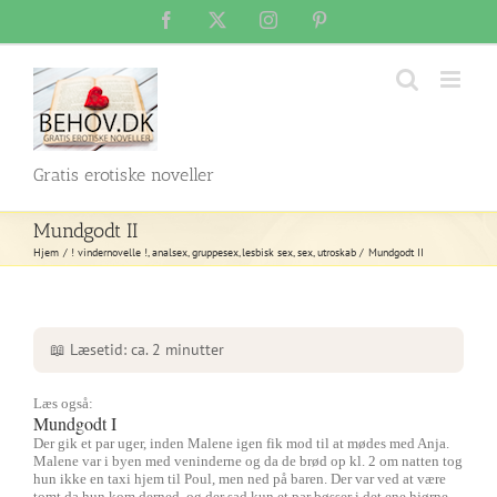
Skip
Facebook
X
Instagram
Pinterest
to
content
Gratis erotiske noveller
Mundgodt II
Hjem
! vindernovelle !
analsex
gruppesex
lesbisk sex
sex
utroskab
Mundgodt II
📖 Læsetid: ca. 2 minutter
Læs også:
Mundgodt I
Der gik et par uger, inden Malene igen fik mod til at mødes med Anja.
Malene var i byen med veninderne og da de brød op kl. 2 om natten tog
hun ikke en taxi hjem til Poul, men ned på baren. Der var ved at være
tomt da hun kom derned, og der sad kun et par bøsser i det ene hjørne