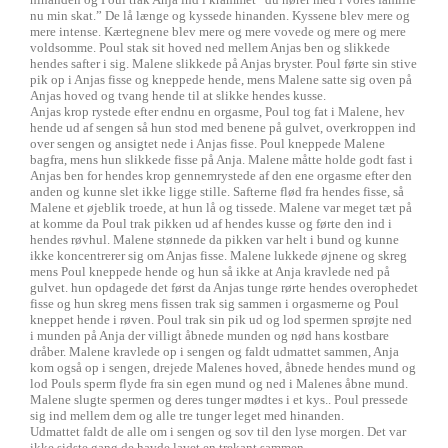
nu min skat.” De lå længe og kyssede hinanden. Kyssene blev mere og
mere intense. Kærtegnene blev mere og mere vovede og mere og mere
voldsomme. Poul stak sit hoved ned mellem Anjas ben og slikkede
hendes safter i sig. Malene slikkede på Anjas bryster. Poul førte sin stive
pik op i Anjas fisse og kneppede hende, mens Malene satte sig oven på
Anjas hoved og tvang hende til at slikke hendes kusse.
Anjas krop rystede efter endnu en orgasme, Poul tog fat i Malene, hev
hende ud af sengen så hun stod med benene på gulvet, overkroppen ind
over sengen og ansigtet nede i Anjas fisse. Poul kneppede Malene
bagfra, mens hun slikkede fisse på Anja. Malene måtte holde godt fast i
Anjas ben for hendes krop gennemrystede af den ene orgasme efter den
anden og kunne slet ikke ligge stille. Safterne flød fra hendes fisse, så
Malene et øjeblik troede, at hun lå og tissede. Malene var meget tæt på
at komme da Poul trak pikken ud af hendes kusse og førte den ind i
hendes røvhul. Malene stønnede da pikken var helt i bund og kunne
ikke koncentrerer sig om Anjas fisse. Malene lukkede øjnene og skreg
mens Poul kneppede hende og hun så ikke at Anja kravlede ned på
gulvet. hun opdagede det først da Anjas tunge rørte hendes overophedet
fisse og hun skreg mens fissen trak sig sammen i orgasmerne og Poul
kneppet hende i røven. Poul trak sin pik ud og lod spermen sprøjte ned
i munden på Anja der villigt åbnede munden og nød hans kostbare
dråber. Malene kravlede op i sengen og faldt udmattet sammen, Anja
kom også op i sengen, drejede Malenes hoved, åbnede hendes mund og
lod Pouls sperm flyde fra sin egen mund og ned i Malenes åbne mund.
Malene slugte spermen og deres tunger mødtes i et kys.. Poul pressede
sig ind mellem dem og alle tre tunger leget med hinanden.
Udmattet faldt de alle om i sengen og sov til den lyse morgen. Det var
ikke sidste gang de havde lavet en trekant sammen.