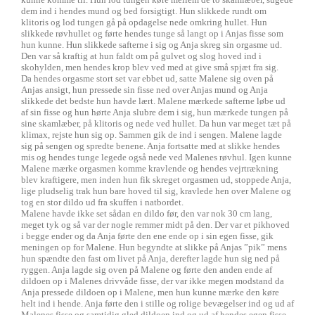
dem ind i hendes mund og bed forsigtigt. Hun slikkede rundt om
klitoris og lod tungen gå på opdagelse nede omkring hullet. Hun
slikkede røvhullet og førte hendes tunge så langt op i Anjas fisse som
hun kunne. Hun slikkede safterne i sig og Anja skreg sin orgasme ud.
Den var så kraftig at hun faldt om på gulvet og slog hoved ind i
skohylden, men hendes krop blev ved med at give små spjæt fra sig.
Da hendes orgasme stort set var ebbet ud, satte Malene sig oven på
Anjas ansigt, hun pressede sin fisse ned over Anjas mund og Anja
slikkede det bedste hun havde lært. Malene mærkede safterne løbe ud
af sin fisse og hun hørte Anja slubre dem i sig, hun mærkede tungen på
sine skamlæber, på klitoris og nede ved hullet. Da hun var meget tæt på
klimax, rejste hun sig op. Sammen gik de ind i sengen. Malene lagde
sig på sengen og spredte benene. Anja fortsatte med at slikke hendes
mis og hendes tunge legede også nede ved Malenes røvhul. Igen kunne
Malene mærke orgasmen komme kravlende og hendes vejrtrækning
blev kraftigere, men inden hun fik skreget orgasmen ud, stoppede Anja,
lige pludselig trak hun bare hoved til sig, kravlede hen over Malene og
tog en stor dildo ud fra skuffen i natbordet.
Malene havde ikke set sådan en dildo før, den var nok 30 cm lang,
meget tyk og så var der nogle remmer midt på den. Der var et pikhoved
i begge ender og da Anja førte den ene ende op i sin egen fisse, gik
meningen op for Malene. Hun begyndte at slikke på Anjas ”pik” mens
hun spændte den fast om livet på Anja, derefter lagde hun sig ned på
ryggen. Anja lagde sig oven på Malene og førte den anden ende af
dildoen op i Malenes drivvåde fisse, der var ikke megen modstand da
Anja pressede dildoen op i Malene, men hun kunne mærke den køre
helt ind i hende. Anja førte den i stille og rolige bevægelser ind og ud af
Malenes fisse og samtidig gled dildoen ind og ud af hendes egen fisse.