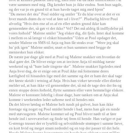
være sammen med mig. Dig kender hun jo ikke endnu. Som hun sagde,
og der var jo en grund til at hun havde taget mig med hjem”
”Du mener det sku” Poul sidder og smiler ”Er du klar over at det er en
hver mands drøm du er ved at føre ud i livet?”. Pludselig bliver Poul
alvorlig ”Hvis den ene af os af en eller anden grund ikke kan
gennemføre det, så gør vi det ikke? Vel? Det må aldrig få indflydelse på
vores forhold” Malene smiler ”Jeg elsker dig, dit fjols. Intet skal komme
i mellem os så længe vi elsker hinanden” Uden at Poul opdager det,
sender Malene en SMS til Anja og hun får straks svar: ”Weee jeg skal
ha’ pik igen” Malene smiler, snart er hun sammen med begge de
mennesker hun elsker.
De næste par dage går med at Poul og Malene snakker om hvordan de
skal gøre det. De bliver enige om at invitere Anja til middag næste
weekend og så ”bare lade tingene ske”. Malene snakker ligeledes med
Anja hver dag, de er enige om at Poul ikke må fornemme deres
kærlighed til hinanden lige med det samme og det er ham der skal tage
det første skridt i retning af Anja. Hvis han virker tøvende eller direkte
melder ud, at han ikke vil gennemføre det, så må de tage den der fra og
enten stoppe deres forhold, flytte sammen eller være hemmelige elskere.
Malene er konstant liderlig i disse dage, bare tanken om at Anja skal
komme i weekenden leder safterne ned til hendes mis
Da det bliver lørdag er Malene helt rundt på gulvet, hun kan ikke
foretage sig noget og Poul smider hende i bad, mens han går en runde
med støvsugeren. Malene kommer ud og Poul bliver nødt til at føre
hende ind i soveværelset og finde tøj frem til hende. Han vælger et par
G-strengs trusser der er lyseblå og selvsiddende strømper i samme farve,
en kort hvid og meget stram nederdel og en top der passer til det hele.
Havde Malene kunne koncentrere sig havde hun sikkert været målløs