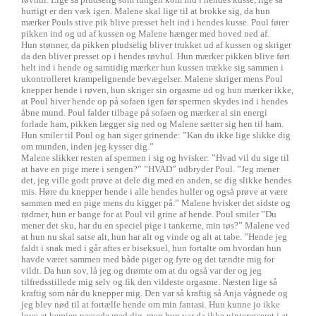
hurtigt er den væk igen. Malene skal lige til at brokke sig, da hun
mærker Pouls stive pik blive presset helt ind i hendes kusse. Poul fører
pikken ind og ud af kussen og Malene hænger med hoved ned af.
Hun stønner, da pikken pludselig bliver trukket ud af kussen og skriger
da den bliver presset op i hendes røvhul. Hun mærker pikken blive ført
helt ind i hende og samtidig mærker hun kussen trække sig sammen i
ukontrolleret krampelignende bevægelser. Malene skriger mens Poul
knepper hende i røven, hun skriger sin orgasme ud og hun mærker ikke,
at Poul hiver hende op på sofaen igen før spermen skydes ind i hendes
åbne mund. Poul falder tilbage på sofaen og mærker al sin energi
forlade ham, pikken lægger sig ned og Malene sætter sig hen til ham.
Hun smiler til Poul og han siger grinende: ”Kan du ikke lige slikke dig
om munden, inden jeg kysser dig.”
Malene slikker resten af spermen i sig og hvisker: ”Hvad vil du sige til
at have en pige mere i sengen?” ”HVAD” udbryder Poul. ”Jeg mener
det, jeg ville godt prøve at dele dig med en anden, se dig slikke hendes
mis. Høre du knepper hende i alle hendes huller og også prøve at være
sammen med en pige mens du kigger på.” Malene hvisker det sidste og
rødmer, hun er bange for at Poul vil grine af hende. Poul smiler ”Du
mener det sku, har du en speciel pige i tankerne, min tøs?” Malene ved
at hun nu skal satse alt, hun har alt og vinde og alt at tabe. ”Hende jeg
faldt i snak med i går aftes er biseksuel, hun fortalte om hvordan hun
havde været sammen med både piger og fyre og det tændte mig for
vildt. Da hun sov, lå jeg og drømte om at du også var der og jeg
tilfredsstillede mig selv og fik den vildeste orgasme. Næsten lige så
kraftig som når du knepper mig. Den var så kraftig så Anja vågnede og
jeg blev nød til at fortælle hende om min fantasi. Hun kunne jo ikke
love at kemien passede med dig, men hun var da ikke uinteresseret i at