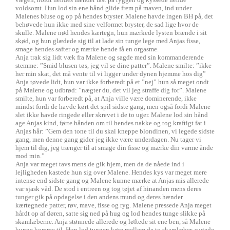
voldsomt. Hun lod sin ene hånd glide frem på maven, ind under
Malenes bluse og op på hendes bryster. Malene havde ingen BH på, det
behøvede hun ikke med sine velformet bryster, de sad lige hvor de
skulle. Malene nød hendes kærtegn, hun mærkede lysten brænde i sit
skød, og hun glædede sig til at lade sin tunge lege med Anjas fisse,
smage hendes safter og mærke hende få en orgasme.
Anja trak sig lidt væk fra Malene og sagde med sin kommanderende
stemme: ”Smid blusen tøs, jeg vil se dine patter”. Malene smilte: ”ikke
her min skat, det må vente til vi ligger under dynen hjemme hos dig”
Anja tøvede lidt, hun var ikke forberedt på et ”nej” hun så meget ondt
på Malene og udbrød: ”nægter du, det vil jeg straffe dig for”. Malene
smilte, hun var forberedt på, at Anja ville være dominerende, ikke
mindst fordi de havde kørt det spil sidste gang, men også fordi Malene
slet ikke havde ringede eller skrevet i de to uger. Malene lod sin hånd
age Anjas kind, førte hånden om til hendes nakke og tog kraftigt fat i
Anjas hår: ”Gem den tone til du skal kneppe blondinen, vi legede sidste
gang, men denne gang gider jeg ikke være underdagen. Nu tager vi
hjem til dig, jeg trænger til at smage din fisse og mærke din varme ånde
mod min.”
Anja var meget tavs mens de gik hjem, men da de nåede ind i
lejligheden kastede hun sig over Malene. Hendes kys var meget mere
intense end sidste gang og Malene kunne mærke at Anjas mis allerede
var sjask våd. De stod i entreen og tog tøjet af hinanden mens deres
tunger gik på opdagelse i den andens mund og deres hænder
kærtegnede patter, røv, mave, fisse og ryg. Malene pressede Anja meget
hårdt op af døren, satte sig ned på hug og lod hendes tunge slikke på
skamlæberne. Anja stønnede allerede og løftede sit ene ben, så Malene
kunne komme til. Hun lod tungen køre mellem de to skamlæber, sugede