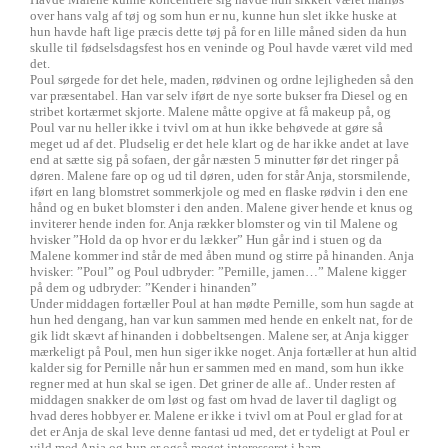
over hans valg af tøj og som hun er nu, kunne hun slet ikke huske at
hun havde haft lige præcis dette tøj på for en lille måned siden da hun
skulle til fødselsdagsfest hos en veninde og Poul havde været vild med
det.
Poul sørgede for det hele, maden, rødvinen og ordne lejligheden så den
var præsentabel. Han var selv iført de nye sorte bukser fra Diesel og en
stribet kortærmet skjorte. Malene måtte opgive at få makeup på, og
Poul var nu heller ikke i tvivl om at hun ikke behøvede at gøre så
meget ud af det. Pludselig er det hele klart og de har ikke andet at lave
end at sætte sig på sofaen, der går næsten 5 minutter før det ringer på
døren. Malene fare op og ud til døren, uden for står Anja, storsmilende,
iført en lang blomstret sommerkjole og med en flaske rødvin i den ene
hånd og en buket blomster i den anden. Malene giver hende et knus og
inviterer hende inden for. Anja rækker blomster og vin til Malene og
hvisker ”Hold da op hvor er du lækker” Hun går ind i stuen og da
Malene kommer ind står de med åben mund og stirre på hinanden. Anja
hvisker: ”Poul” og Poul udbryder: ”Pernille, jamen…” Malene kigger
på dem og udbryder: ”Kender i hinanden”
Under middagen fortæller Poul at han mødte Pernille, som hun sagde at
hun hed dengang, han var kun sammen med hende en enkelt nat, for de
gik lidt skævt af hinanden i dobbeltsengen. Malene ser, at Anja kigger
mærkeligt på Poul, men hun siger ikke noget. Anja fortæller at hun altid
kalder sig for Pernille når hun er sammen med en mand, som hun ikke
regner med at hun skal se igen. Det griner de alle af.. Under resten af
middagen snakker de om løst og fast om hvad de laver til dagligt og
hvad deres hobbyer er. Malene er ikke i tvivl om at Poul er glad for at
det er Anja de skal leve denne fantasi ud med, det er tydeligt at Poul er
vild med Anja og hun er også meget interesseret i ham.