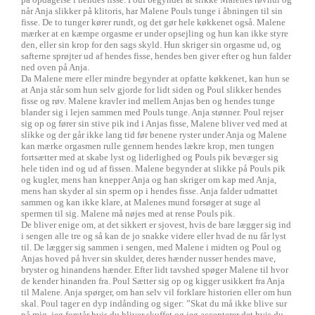
når Anja slikker på klitoris, har Malene Pouls tunge i åbningen til sin
fisse. De to tunger kører rundt, og det gør hele køkkenet også. Malene
mærker at en kæmpe orgasme er under opsejling og hun kan ikke styre
den, eller sin krop for den sags skyld. Hun skriger sin orgasme ud, og
safterne sprøjter ud af hendes fisse, hendes ben giver efter og hun falder
ned oven på Anja.
Da Malene mere eller mindre begynder at opfatte køkkenet, kan hun se
at Anja står som hun selv gjorde for lidt siden og Poul slikker hendes
fisse og røv. Malene kravler ind mellem Anjas ben og hendes tunge
blander sig i lejen sammen med Pouls tunge. Anja stønner. Poul rejser
sig op og fører sin stive pik ind i Anjas fisse, Malene bliver ved med at
slikke og der går ikke lang tid før benene ryster under Anja og Malene
kan mærke orgasmen rulle gennem hendes lækre krop, men tungen
fortsætter med at skabe lyst og liderlighed og Pouls pik bevæger sig
hele tiden ind og ud af fissen. Malene begynder at slikke på Pouls pik
og kugler, mens han knepper Anja og han skriger om kap med Anja,
mens han skyder al sin sperm op i hendes fisse. Anja falder udmattet
sammen og kan ikke klare, at Malenes mund forsøger at suge al
spermen til sig. Malene må nøjes med at rense Pouls pik.
De bliver enige om, at det sikkert er sjovest, hvis de bare lægger sig ind
i sengen alle tre og så kan de jo snakke videre eller hvad de nu får lyst
til. De lægger sig sammen i sengen, med Malene i midten og Poul og
Anjas hoved på hver sin skulder, deres hænder nusser hendes mave,
bryster og hinandens hænder. Efter lidt tavshed spøger Malene til hvor
de kender hinanden fra. Poul Sætter sig op og kigger usikkert fra Anja
til Malene. Anja spørger, om han selv vil forklare historien eller om hun
skal. Poul tager en dyp indånding og siger: ”Skat du må ikke blive sur
på mig, jeg forstår hvis du bliver skuffet og jeg accepterer det hvis du