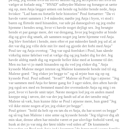
vælger at forlade mig.” ”HVAD” udbryder Malene og forsøger at sætte
sig op, men Anja lægger armen om hende og holder hende nede, Anja
hvisker: ”Lad ham nu fortælle hele historien” Poul fortsætter: ”Da vi
havde været sammen i 3-4 måneder, mødte jeg Anja i byen, vi stod i
baren og flirtede med hinanden, var ude på dansegulvet og jeg endte
hjemme i hendes seng, hvor vi havde noget dejligt sex. Jeg besøgte
hende et par gange mere, det var dengang, hvor jeg begyndte at binde
dig og give dig smæk, alt sammen noget jeg lærte hjemme ved Anja.
Jeg blev forelsket i hende, men efter et par måneder fandt jeg ud af, at
det var dig jeg ville dele mit liv med og gjorde det forbi med Anja”
Poul tav og Anja overtog: ”Jeg var også forelsket i Poul, han sårede
virkelig mine følelser ved at vælge dig og jeg hadet dig for det. Jeg
havde aldrig mødt dig og regnede heller ikke med at komme til det.
Men nu har vi jo mødt hinanden og du ved jeg elsker dig.” Anja
kyssede Malene meget intenst og Malene krammede hende ind til sig.
Malene græd: ”Jeg elsker jer begge to” og så rejste hun sig op og
kyssede Poul. Poul udbrød: ”hvad?” Malene så Poul lige i øjnene: ”Jeg
var sammen med Anja for første gang for 3 uger siden, den aften havde
jeg også sex med en fremmed mand der overraskede Anja og mig i en
port, hvor vi havde smit tøjet. Næste morgen lod jeg en anden mand
kneppe mig i røven, det var der jeg fandt ud af at det tændte mig”
Malene så væk, hun kunne ikke se Poul i øjnene mere, hun græd ”Jeg
vil ikke miste nogen af jer, jeg elsker jer begge”.
Poul griner: ”hold da helt op en tøs du er Anja, du har scoret os begge”
og så tog han Malene i sine arme og kyssede hende ”Jeg tilgiver dig alt
min skat, denne aften har mindst været et par ulovlige forhold værd, og
husk at det jo var mig der først trådte ved siden af” De krammede
hinanden og Poul trak Anja ind i krammet ”du hører med i vores familie