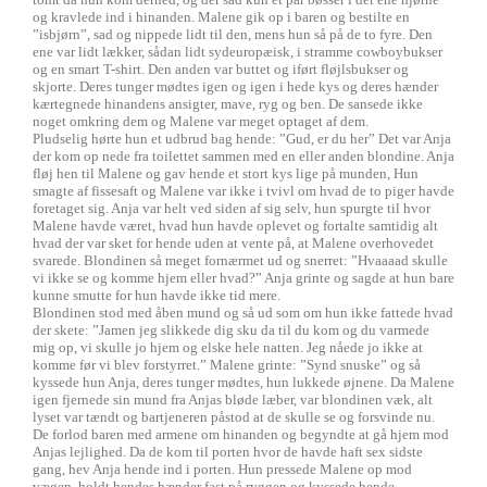
og kravlede ind i hinanden. Malene gik op i baren og bestilte en
”isbjørn”, sad og nippede lidt til den, mens hun så på de to fyre. Den
ene var lidt lækker, sådan lidt sydeuropæisk, i stramme cowboybukser
og en smart T-shirt. Den anden var buttet og iført fløjlsbukser og
skjorte. Deres tunger mødtes igen og igen i hede kys og deres hænder
kærtegnede hinandens ansigter, mave, ryg og ben. De sansede ikke
noget omkring dem og Malene var meget optaget af dem.
Pludselig hørte hun et udbrud bag hende: ”Gud, er du her” Det var Anja
der kom op nede fra toilettet sammen med en eller anden blondine. Anja
fløj hen til Malene og gav hende et stort kys lige på munden, Hun
smagte af fissesaft og Malene var ikke i tvivl om hvad de to piger havde
foretaget sig. Anja var helt ved siden af sig selv, hun spurgte til hvor
Malene havde været, hvad hun havde oplevet og fortalte samtidig alt
hvad der var sket for hende uden at vente på, at Malene overhovedet
svarede. Blondinen så meget fornærmet ud og snerret: ”Hvaaaad skulle
vi ikke se og komme hjem eller hvad?” Anja grinte og sagde at hun bare
kunne smutte for hun havde ikke tid mere.
Blondinen stod med åben mund og så ud som om hun ikke fattede hvad
der skete: ”Jamen jeg slikkede dig sku da til du kom og du varmede
mig op, vi skulle jo hjem og elske hele natten. Jeg nåede jo ikke at
komme før vi blev forstyrret.” Malene grinte: ”Synd snuske” og så
kyssede hun Anja, deres tunger mødtes, hun lukkede øjnene. Da Malene
igen fjernede sin mund fra Anjas bløde læber, var blondinen væk, alt
lyset var tændt og bartjeneren påstod at de skulle se og forsvinde nu.
De forlod baren med armene om hinanden og begyndte at gå hjem mod
Anjas lejlighed. Da de kom til porten hvor de havde haft sex sidste
gang, hev Anja hende ind i porten. Hun pressede Malene op mod
vægen, holdt hendes hænder fast på ryggen og kyssede hende