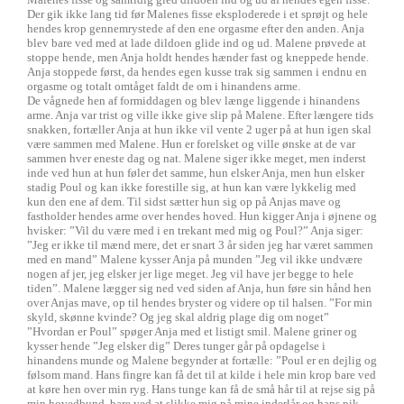
Der gik ikke lang tid før Malenes fisse eksploderede i et sprøjt og hele
hendes krop gennemrystede af den ene orgasme efter den anden. Anja
blev bare ved med at lade dildoen glide ind og ud. Malene prøvede at
stoppe hende, men Anja holdt hendes hænder fast og kneppede hende.
Anja stoppede først, da hendes egen kusse trak sig sammen i endnu en
orgasme og totalt omtåget faldt de om i hinandens arme.
De vågnede hen af formiddagen og blev længe liggende i hinandens
arme. Anja var trist og ville ikke give slip på Malene. Efter længere tids
snakken, fortæller Anja at hun ikke vil vente 2 uger på at hun igen skal
være sammen med Malene. Hun er forelsket og ville ønske at de var
sammen hver eneste dag og nat. Malene siger ikke meget, men inderst
inde ved hun at hun føler det samme, hun elsker Anja, men hun elsker
stadig Poul og kan ikke forestille sig, at hun kan være lykkelig med
kun den ene af dem. Til sidst sætter hun sig op på Anjas mave og
fastholder hendes arme over hendes hoved. Hun kigger Anja i øjnene og
hvisker: ”Vil du være med i en trekant med mig og Poul?” Anja siger:
”Jeg er ikke til mænd mere, det er snart 3 år siden jeg har været sammen
med en mand” Malene kysser Anja på munden ”Jeg vil ikke undvære
nogen af jer, jeg elsker jer lige meget. Jeg vil have jer begge to hele
tiden”. Malene lægger sig ned ved siden af Anja, hun føre sin hånd hen
over Anjas mave, op til hendes bryster og videre op til halsen. ”For min
skyld, skønne kvinde? Og jeg skal aldrig plage dig om noget”
”Hvordan er Poul” spøger Anja med et listigt smil. Malene griner og
kysser hende ”Jeg elsker dig” Deres tunger går på opdagelse i
hinandens munde og Malene begynder at fortælle: ”Poul er en dejlig og
følsom mand. Hans fingre kan få det til at kilde i hele min krop bare ved
at køre hen over min ryg. Hans tunge kan få de små hår til at rejse sig på
min hovedbund, bare ved at slikke mig på mine inderlår og hans pik