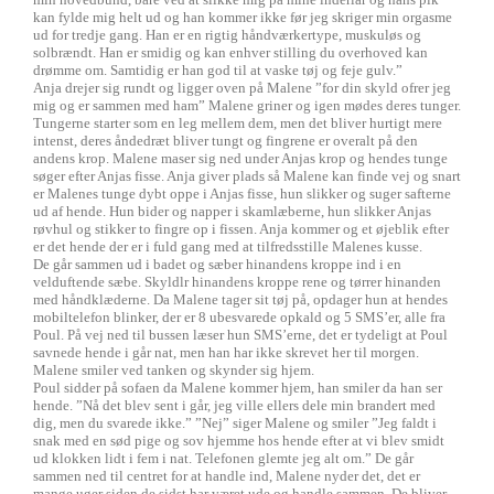
kan fylde mig helt ud og han kommer ikke før jeg skriger min orgasme
ud for tredje gang. Han er en rigtig håndværkertype, muskuløs og
solbrændt. Han er smidig og kan enhver stilling du overhoved kan
drømme om. Samtidig er han god til at vaske tøj og feje gulv.”
Anja drejer sig rundt og ligger oven på Malene ”for din skyld ofrer jeg
mig og er sammen med ham” Malene griner og igen mødes deres tunger.
Tungerne starter som en leg mellem dem, men det bliver hurtigt mere
intenst, deres åndedræt bliver tungt og fingrene er overalt på den
andens krop. Malene maser sig ned under Anjas krop og hendes tunge
søger efter Anjas fisse. Anja giver plads så Malene kan finde vej og snart
er Malenes tunge dybt oppe i Anjas fisse, hun slikker og suger safterne
ud af hende. Hun bider og napper i skamlæberne, hun slikker Anjas
røvhul og stikker to fingre op i fissen. Anja kommer og et øjeblik efter
er det hende der er i fuld gang med at tilfredsstille Malenes kusse.
De går sammen ud i badet og sæber hinandens kroppe ind i en
velduftende sæbe. Skyldlr hinandens kroppe rene og tørrer hinanden
med håndklæderne. Da Malene tager sit tøj på, opdager hun at hendes
mobiltelefon blinker, der er 8 ubesvarede opkald og 5 SMS’er, alle fra
Poul. På vej ned til bussen læser hun SMS’erne, det er tydeligt at Poul
savnede hende i går nat, men han har ikke skrevet her til morgen.
Malene smiler ved tanken og skynder sig hjem.
Poul sidder på sofaen da Malene kommer hjem, han smiler da han ser
hende. ”Nå det blev sent i går, jeg ville ellers dele min brandert med
dig, men du svarede ikke.” ”Nej” siger Malene og smiler ”Jeg faldt i
snak med en sød pige og sov hjemme hos hende efter at vi blev smidt
ud klokken lidt i fem i nat. Telefonen glemte jeg alt om.” De går
sammen ned til centret for at handle ind, Malene nyder det, det er
mange uger siden de sidst har været ude og handle sammen. De bliver