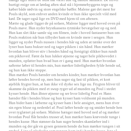
hurtigt enige om at lørdag aften skal stå i hjemmehyggens tegn og
køber både rødvin og store engelske bøffer. Malene gør det mest for
Pouls skyld, som enhver anden kvinde er hun ikke specielt vild med
kød. De tager også lige en DVD med hjem til om aftenen.
Mætte og glade ligger de på sofaen, Malene ligger med hoved oven på
Pouls mave. Hun nyder brystkassens rytmiske bevægelser op og ned.
Hun kan slet ikke samle sig om filmen, inde i hoved fantaserer hun om
Pouls reaktion når hun tilbyder ham en kvinde mere i sengen. Hun
ligger og nyder Pouls nussen i hendes hår og uden at tænke over det
lyner hun hans bukser ned og tager pikken i sin hånd. Hun mærker
hvordan han bliver stiv i hendes hånd og forsigtigt slikker hun rundt
om pikhoved. Først da hun lukker øjnene og tager hele pikhovedet i
munden, opfatter hun hvad hun er i gang med. Hun mærker hvordan
safterne løber til hendes mis, hun mærker liderligheden fylde hende ud,
og hun kan ikke stoppe.
Hun mærker Pouls hænder om hendes kinder, hun mærker hvordan han
løfter hendes hoved op, men hun suger sig fast til pikken, et kort
øjeblik frygter hun, at han ikke vil dyrke sex lige nu. Frygten bliver til
skamme da pikken med et swup ryger ud af munden og Poul i stedet
kysser hende. Hun åbner øjnene og ser hvor liderlig Poul er. Hans
hænder flår i hendes bluse og hun kysser ham voldsomt på munden.
Hun bider ham i læberne og kysser ham i hele ansigtet, mens hun river
sin egen bluse og nederdel af. Poul løfter hende op og smider hende hen
over ryglænet på sofaen. Malene hænger med hoved ned af og mærker
hvordan Poul flår hendes trusser af, hun mærker hans krævende tunge i
hendes kusse. Hun stønner da han suger hendes skamlæber ind i
munden og der går en gysen gennem hende da hun mærker tungen i sit
røvhul. Lige så pludselig som tungen kom ind i hendes kusse, lige så