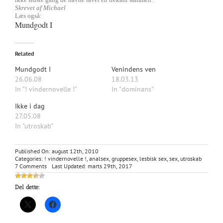
Skrevet af Michael
Læs også:
Mundgodt I
Related
Mundgodt I
Venindens ven
26.06.08
18.03.13
In "! vindernovelle !"
In "dominans"
Ikke i dag
27.05.08
In "utroskab"
Published On: august 12th, 2010
Categories:
! vindernovelle !
,
analsex
,
gruppesex
,
lesbisk sex
,
sex
,
utroskab
on
7 Comments
Last Updated: marts 29th, 2017
Mundgodt
II
Del dette: