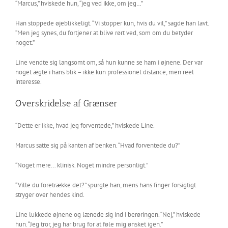
“Marcus,” hviskede hun, “jeg ved ikke, om jeg…”
Han stoppede øjeblikkeligt. “Vi stopper kun, hvis du vil,” sagde han lavt.
“Men jeg synes, du fortjener at blive rørt ved, som om du betyder
noget.”
Line vendte sig langsomt om, så hun kunne se ham i øjnene. Der var
noget ægte i hans blik – ikke kun professionel distance, men reel
interesse.
Overskridelse af Grænser
“Dette er ikke, hvad jeg forventede,” hviskede Line.
Marcus satte sig på kanten af benken. “Hvad forventede du?”
“Noget mere… klinisk. Noget mindre personligt.”
“Ville du foretrække det?” spurgte han, mens hans finger forsigtigt
stryger over hendes kind.
Line lukkede øjnene og lænede sig ind i berøringen. “Nej,” hviskede
hun. “Jeg tror, jeg har brug for at føle mig ønsket igen.”