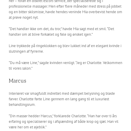
her – foran en diskret escort-service, der specialiserede sig i
professionelle massager. Men efter flere måneder med stress på jobbet
og en bitter skilsmisse, havde hendes veninde Mia overbevist hende om
at prøve noget nyt.
“Det handler ikke om det, du tror,” havde Mia sagt med et smil. “Det
handler om at blive forkælet og føle sig ønsket igen.”
Line trykkede på ringeklokken og blev lukket ind af en elegant kvinde i
slutningen af fyrrerne.
“Du må være Line,” sagde kvinden venligt. “Jeg er Charlotte. Velkommen
til vores salon.”
Marcus
Interiøret var smagfuldt indrettet med dæmpet belysning og bløde
farver. Charlotte førte Line gennem en lang gang til et luxuriøst
behandlingsrum.
“Din massør hedder Marcus,” forklarede Charlotte. “Han har over ti års
erfaring og specialiserer sig i afspænding af både krop og sjæl. Han vil
være her om et øjeblik.”