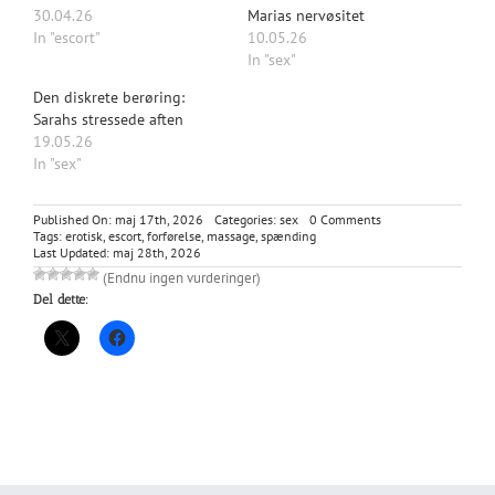
30.04.26
Marias nervøsitet
In "escort"
10.05.26
In "sex"
Den diskrete berøring:
Sarahs stressede aften
19.05.26
In "sex"
on
Published On: maj 17th, 2026
Categories:
sex
0 Comments
Professionelle
Tags:
erotisk
,
escort
,
forførelse
,
massage
,
spænding
Hænder:
Last Updated: maj 28th, 2026
Lines
(Endnu ingen vurderinger)
uventede
Del dette:
møde