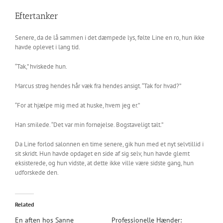
Eftertanker
Senere, da de lå sammen i det dæmpede lys, følte Line en ro, hun ikke
havde oplevet i lang tid.
“Tak,” hviskede hun.
Marcus strøg hendes hår væk fra hendes ansigt. “Tak for hvad?”
“For at hjælpe mig med at huske, hvem jeg er.”
Han smilede. “Det var min fornøjelse. Bogstaveligt talt.”
Da Line forlod salonnen en time senere, gik hun med et nyt selvtillid i
sit skridt. Hun havde opdaget en side af sig selv, hun havde glemt
eksisterede, og hun vidste, at dette ikke ville være sidste gang, hun
udforskede den.
Related
En aften hos Sanne
Professionelle Hænder: