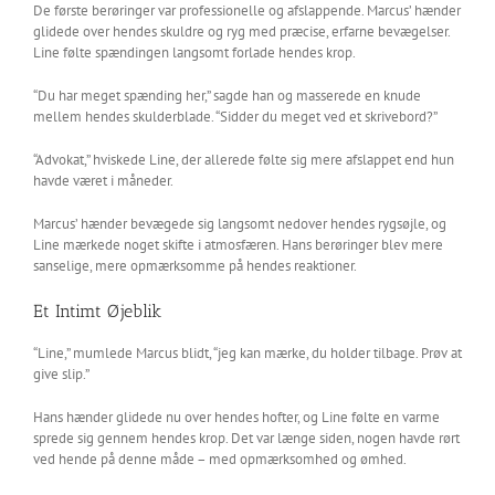
De første berøringer var professionelle og afslappende. Marcus’ hænder
glidede over hendes skuldre og ryg med præcise, erfarne bevægelser.
Line følte spændingen langsomt forlade hendes krop.
“Du har meget spænding her,” sagde han og masserede en knude
mellem hendes skulderblade. “Sidder du meget ved et skrivebord?”
“Advokat,” hviskede Line, der allerede følte sig mere afslappet end hun
havde været i måneder.
Marcus’ hænder bevægede sig langsomt nedover hendes rygsøjle, og
Line mærkede noget skifte i atmosfæren. Hans berøringer blev mere
sanselige, mere opmærksomme på hendes reaktioner.
Et Intimt Øjeblik
“Line,” mumlede Marcus blidt, “jeg kan mærke, du holder tilbage. Prøv at
give slip.”
Hans hænder glidede nu over hendes hofter, og Line følte en varme
sprede sig gennem hendes krop. Det var længe siden, nogen havde rørt
ved hende på denne måde – med opmærksomhed og ømhed.