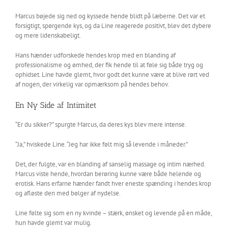
Marcus bøjede sig ned og kyssede hende blidt på læberne. Det var et
forsigtigt, spørgende kys, og da Line reagerede positivt, blev det dybere
og mere lidenskabeligt.
Hans hænder udforskede hendes krop med en blanding af
professionalisme og ømhed, der fik hende til at føle sig både tryg og
ophidset. Line havde glemt, hvor godt det kunne være at blive rørt ved
af nogen, der virkelig var opmærksom på hendes behov.
En Ny Side af Intimitet
“Er du sikker?” spurgte Marcus, da deres kys blev mere intense.
“Ja,” hviskede Line. “Jeg har ikke følt mig så levende i måneder.”
Det, der fulgte, var en blanding af sanselig massage og intim nærhed.
Marcus viste hende, hvordan berøring kunne være både helende og
erotisk. Hans erfarne hænder fandt hver eneste spænding i hendes krop
og afløste den med bølger af nydelse.
Line følte sig som en ny kvinde – stærk, ønsket og levende på en måde,
hun havde glemt var mulig.