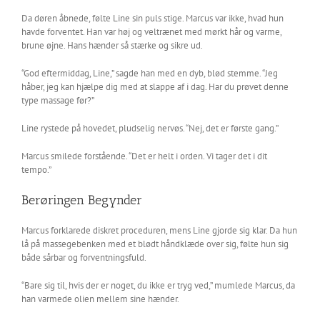
Da døren åbnede, følte Line sin puls stige. Marcus var ikke, hvad hun
havde forventet. Han var høj og veltrænet med mørkt hår og varme,
brune øjne. Hans hænder så stærke og sikre ud.
“God eftermiddag, Line,” sagde han med en dyb, blød stemme. “Jeg
håber, jeg kan hjælpe dig med at slappe af i dag. Har du prøvet denne
type massage før?”
Line rystede på hovedet, pludselig nervøs. “Nej, det er første gang.”
Marcus smilede forstående. “Det er helt i orden. Vi tager det i dit
tempo.”
Berøringen Begynder
Marcus forklarede diskret proceduren, mens Line gjorde sig klar. Da hun
lå på massegebenken med et blødt håndklæde over sig, følte hun sig
både sårbar og forventningsfuld.
“Bare sig til, hvis der er noget, du ikke er tryg ved,” mumlede Marcus, da
han varmede olien mellem sine hænder.