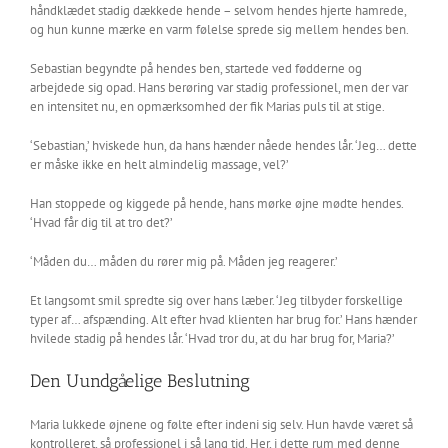
håndklædet stadig dækkede hende – selvom hendes hjerte hamrede,
og hun kunne mærke en varm følelse sprede sig mellem hendes ben.
Sebastian begyndte på hendes ben, startede ved fødderne og
arbejdede sig opad. Hans berøring var stadig professionel, men der var
en intensitet nu, en opmærksomhed der fik Marias puls til at stige.
‘Sebastian,’ hviskede hun, da hans hænder nåede hendes lår. ‘Jeg… dette
er måske ikke en helt almindelig massage, vel?’
Han stoppede og kiggede på hende, hans mørke øjne mødte hendes.
‘Hvad får dig til at tro det?’
‘Måden du… måden du rører mig på. Måden jeg reagerer.’
Et langsomt smil spredte sig over hans læber. ‘Jeg tilbyder forskellige
typer af… afspænding. Alt efter hvad klienten har brug for.’ Hans hænder
hvilede stadig på hendes lår. ‘Hvad tror du, at du har brug for, Maria?’
Den Uundgåelige Beslutning
Maria lukkede øjnene og følte efter indeni sig selv. Hun havde været så
kontrolleret, så professionel i så lang tid. Her, i dette rum med denne