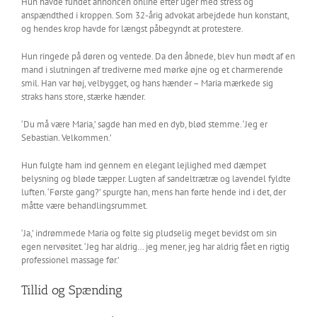
Hun havde fundet annoncen online efter uger med stress og
anspændthed i kroppen. Som 32-årig advokat arbejdede hun konstant,
og hendes krop havde for længst påbegyndt at protestere.
Hun ringede på døren og ventede. Da den åbnede, blev hun mødt af en
mand i slutningen af trediverne med mørke øjne og et charmerende
smil. Han var høj, velbygget, og hans hænder – Maria mærkede sig
straks hans store, stærke hænder.
‘Du må være Maria,’ sagde han med en dyb, blød stemme. ‘Jeg er
Sebastian. Velkommen.’
Hun fulgte ham ind gennem en elegant lejlighed med dæmpet
belysning og bløde tæpper. Lugten af sandeltrætræ og lavendel fyldte
luften. ‘Første gang?’ spurgte han, mens han førte hende ind i det, der
måtte være behandlingsrummet.
‘Ja,’ indrømmede Maria og følte sig pludselig meget bevidst om sin
egen nervøsitet. ‘Jeg har aldrig… jeg mener, jeg har aldrig fået en rigtig
professionel massage før.’
Tillid og Spænding