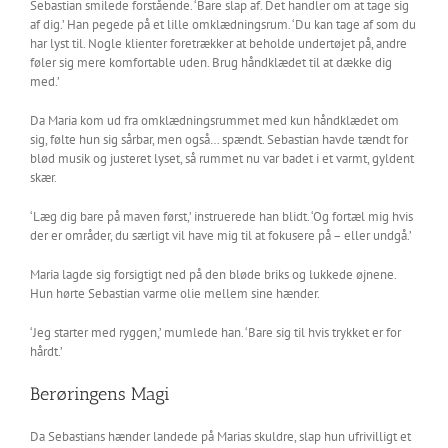
Sebastian smilede forstående. ‘Bare slap af. Det handler om at tage sig
af dig.’ Han pegede på et lille omklædningsrum. ‘Du kan tage af som du
har lyst til. Nogle klienter foretrækker at beholde undertøjet på, andre
føler sig mere komfortable uden. Brug håndklædet til at dække dig
med.’
Da Maria kom ud fra omklædningsrummet med kun håndklædet om
sig, følte hun sig sårbar, men også… spændt. Sebastian havde tændt for
blød musik og justeret lyset, så rummet nu var badet i et varmt, gyldent
skær.
‘Læg dig bare på maven først,’ instruerede han blidt. ‘Og fortæl mig hvis
der er områder, du særligt vil have mig til at fokusere på – eller undgå.’
Maria lagde sig forsigtigt ned på den bløde briks og lukkede øjnene.
Hun hørte Sebastian varme olie mellem sine hænder.
‘Jeg starter med ryggen,’ mumlede han. ‘Bare sig til hvis trykket er for
hårdt.’
Berøringens Magi
Da Sebastians hænder landede på Marias skuldre, slap hun ufrivilligt et