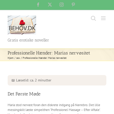
Skip
Facebook
X
Instagram
Pinterest
to
content
Gratis erotiske noveller
Professionelle Hænder: Marias nervøsitet
Hjem
sex
Professionelle Hænder: Marias nervøsitet
📖 Læsetid: ca. 2 minutter
Det Første Møde
Maria stod nervøst foran den diskrete indgang på Nørrebro. Det lille
messingskilt læste simpelthen ‘Professionel Massage – Efter Aftale’.