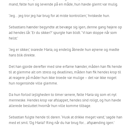
mand, følte hun sig levende på en måde, hun havde glemt var mulig.
‘Jeg… jeg tror jeg har brug for at miste kontrollen,’ hviskede hun.
Sebastians hænder begyndte at bevæge sig igen, denne gang højere op
ad hendes lår. ‘Er du sikker?’ spurgte han blidt. ‘Vi kan stoppe når som
helst.’
‘Jeg er sikker,’ svarede Maria, og endelig åbnede hun øjnene og mødte
hans blik direkte.
Det han gjorde derefter med sine erfarne hænder, måden han fik hende
til at glemme alt om stress og deadlines, måden han fik hendes krop til
at reagere på måder hun ikke troede var mulige – det var ikke noget
hun nogensinde ville glemme.
Da hun forlod lejligheden to timer senere, følte Maria sig som et nyt
menneske. Hendes krop var afslappet, hendes sind roligt, og hun havde
allerede besluttet hvornår hun ville komme tilbage.
Sebastian fulgte hende til døren. ‘Husk at drikke meget vand,’ sagde han
med et smil. ‘Og Maria? Ring når du har brug for… afspænding igen.’