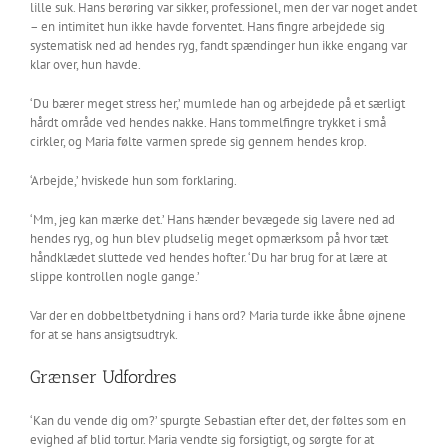
lille suk. Hans berøring var sikker, professionel, men der var noget andet
– en intimitet hun ikke havde forventet. Hans fingre arbejdede sig
systematisk ned ad hendes ryg, fandt spændinger hun ikke engang var
klar over, hun havde.
‘Du bærer meget stress her,’ mumlede han og arbejdede på et særligt
hårdt område ved hendes nakke. Hans tommelfingre trykket i små
cirkler, og Maria følte varmen sprede sig gennem hendes krop.
‘Arbejde,’ hviskede hun som forklaring.
‘Mm, jeg kan mærke det.’ Hans hænder bevægede sig lavere ned ad
hendes ryg, og hun blev pludselig meget opmærksom på hvor tæt
håndklædet sluttede ved hendes hofter. ‘Du har brug for at lære at
slippe kontrollen nogle gange.’
Var der en dobbeltbetydning i hans ord? Maria turde ikke åbne øjnene
for at se hans ansigtsudtryk.
Grænser Udfordres
‘Kan du vende dig om?’ spurgte Sebastian efter det, der føltes som en
evighed af blid tortur. Maria vendte sig forsigtigt, og sørgte for at