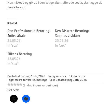
Hun nikkede og gik ud i den kølige aften, allerede ved at planlægge sit
næste besøg.
Related
Den Professionelle Berøring:
Den Diskrete Berøring:
Sofies aftale
Sophias visitkort
21.05.26
23.05.26
In "sex"
In "sex"
Silkens Berøring
18.05.26
In "sex"
on
Published On: maj 10th, 2026
Categories:
sex
0 Comments
Professionelle
Tags:
escort
,
forførelse
,
massage
Last Updated: maj 28th, 2026
Hænder:
(Endnu ingen vurderinger)
Marias
Del dette:
nervøsitet