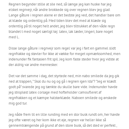
Regnen begynder stille at sile ned, så længe jeg kan huske har jeg
elsket regnvejr, når andre brokkede sig over regnen blev jeg glad.
Lange gåture i regnen alene er det bedste jeg ved, det handler bare om
at klæde sig ordentlig på. Med tiden blev det med at klæde sig
ordentlig på til noget helt andet, jeg blev tiltrukket af den våde regn
blandet t med noget særligt tøj: latex, lak læder, lingeri, bare noget
med L.
Disse lange gåture i regnvejr som regel var jeg i ført en gammel slidt
regnfrakke og støvler for ikke at vække for meget opmærksomhed, men
indenunder fik fantasien frit spil. Jeg kom faste steder hvor jeg vidste at
der aldrig var andre mennesker.
Det var det samme i dag, det styrtede ned, min nabo smilede da jeg gik
ned at trappen, ” Skal du nu og og gå i regnen igen Ida”? ”Jeg er klædt
godt på” svarede jeg og tænkte du skulle bare vide. Indenunder havde
jeg stropløst latex corsage med hofteholder camoufleret af
regnfrakken og et kæmpe halstørklæde. Naboen smilede og ønskede
mig god tur.
Jeg nåde frem til en lille runding med en stor busk rundt om, her havde
jeg ofte været og her kom ikke et øje, regnen var heller ikke så
gennemtrængende på grund af den store busk, så det sted er perfekt ,