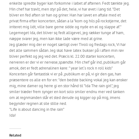
enkelte spredte byger kan forkomne i løbet af aftenen. Fedt tænkte jeg.
Min chef har travlt, men styr på det, hele, vi har øvet i lang tid. ”Det
bliver en fed aften sir han og griner. Han har lavet en aftale med et
privat firma efter koncerten, sådan a la ”kom og hils på rockstjerne, det
irriteret mig lidt, ville bare gerne sidde og nyde en øl og slappe af.”
Legemeget Ida, det bliver sq fedt alligevel, jeg rækker tunge af ham,
næppe svarer jeg, men kan ikke lade være med at grine.
Jeg glæder mig der er noget særligt over Tivoli og fredags rock, Vi har
det alle sammen sådan. Jeg skal have latex bukser på i aften min røv
bliver perfekt og jeg ved det. Præcis kl. 22.00 starter koncerten,
nerveren er der vi er nervøse,spændte. Min chef går ind, publikum går
amok, det er fedt adrenalinen køre: ” year let´s rock n roll kids”
Koncerten går fantastisk vi er på ,publikum er på, vi gir den gas, han
præsentere os alle en for en: ”den bedste backing vokal jeg kan ønsker
mig, mine damer og herre gi en stor hånd til ”Ida The rain girl”, jeg
smiler træder frem synger en kort solo smiler endnu mer ved tanken
om at regnmanden står et sted derude og kigger op på mig, imens
begynder regnen at sile stille ned.
”Life is about dancing in the rain”
Ida!
Related