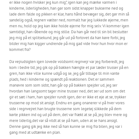
er ikke nogen hvisker jeg kun mig”, igen kan jeg mærke varmen i
kinderne, liderligheden, han gør som sidst knapper bukserne ned og
lade dem falde og pikken er klar, hans hånd bevæger sig, det gør min så
sandelig også, regnen vælter ned, normalt har jeg lukkede øjerne, men
men nu, hold op jeg kan ikke holde øjerne for mig selv. Vi kommer igen
samtidigt, han råbende og mig stille. Da han går ned til sin bil beslutter
jeg mig på et splitsekund, jeg går ud på fortovet da han køre forbi, jeg
bilder mig han kigger undrende på mig gad vide hvor hun hvor mon er
kommet fra?
Da vejrudsigten igen lovede voldsomt regnvejr var jeg forberedt, jeg
kom i bedre tid, jeg gik op på bakken hængte et par læder trusser på en
gren, han ikke ville kunne udgå og se, jeg går tilbage til min vante
plads, hed i kinderne og spændt på reaktionen. Det er sammen
manøvre som som sidst, han går op på bakken spejder ud, jeg ser
hvordan han langsomt tager mine trusser ned, det ser ud som om det
gir et sæt i ham, han spejder rundt igen, der er ikke et øje at se, trykker
trusserne op mod sit ansigt. Endnu en gang onanerer vi på hver vores
side i regnvejret han brugte trusserne som legetøj slikkede på dem
kørte pikken ind og ud på dem, det var frækt at se på, jeg blev mere og
mere liderlig,det var så vildt at se på ham, uden at se hans ansigt.
Denne gang gik jeg ikke ned så han kunne se mig fra bilen, jeg var i
gang med at udtænke en plan.