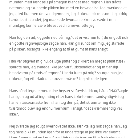
munden med længsels på smagen blandet med regnen. Han trådte
nærmere og skubbede pikken ind med en bevægelse. Jeg mærkede at
jeg gled lidt men det var ligemeget, jeg slikkede pikken som jeg aldrig
havde bestilt andet, jeg mærkede hvordan pikken voksede i min
mund,jeg kunne være blevet ved i timevis følte jeg.
Han tog den ud, kiggede ned på mig,” det er vist min tur”, du er godt nok
en godte regnvejrspige sagde han. Han gik rundt om mig, jeg stirrede
på pikken, forsøgte ikke engang at få et glimt af hans ansigt.
Han var bagved mig nu, dejlige patter og sikkert en meget parat fisse?
spurgte han, jeg svarede ikke jeg var fuldstændigt ør og mit ansigt
brandvarmt på trods af regnen.” Har du luret på mig? spurgte han, jeg
nikkede, ”og efterladt dine trusser måske? Jeg nikkede igen.
Hans hånd legede med mine bryster skiftevis blidt og hårdt. ”Nåå ”sagde
han igen og ud af ingenting eller hans jakkelomme sandsynligvis tog
han en lassexmaske frem, han tog den på, det skræmte mig ikke
tværtimod blev jeg endnu mer varm i ansigt, ” det skræmmer dig vel
ikke?,
Nej svarede jeg roligt overhovedet ikke. Tænkte jeg nok sagde han. Jeg
tog hans pik i munden igen for at understege at jeg ikke var skæmt.
Hans finger gled op i min fisse, Uhh sagde han: en lille fræk piercing i