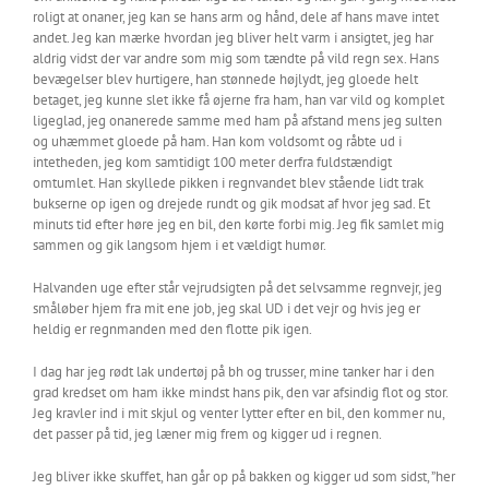
roligt at onaner, jeg kan se hans arm og hånd, dele af hans mave intet
andet. Jeg kan mærke hvordan jeg bliver helt varm i ansigtet, jeg har
aldrig vidst der var andre som mig som tændte på vild regn sex. Hans
bevægelser blev hurtigere, han stønnede højlydt, jeg gloede helt
betaget, jeg kunne slet ikke få øjerne fra ham, han var vild og komplet
ligeglad, jeg onanerede samme med ham på afstand mens jeg sulten
og uhæmmet gloede på ham. Han kom voldsomt og råbte ud i
intetheden, jeg kom samtidigt 100 meter derfra fuldstændigt
omtumlet. Han skyllede pikken i regnvandet blev stående lidt trak
bukserne op igen og drejede rundt og gik modsat af hvor jeg sad. Et
minuts tid efter høre jeg en bil, den kørte forbi mig. Jeg fik samlet mig
sammen og gik langsom hjem i et vældigt humør.
Halvanden uge efter står vejrudsigten på det selvsamme regnvejr, jeg
småløber hjem fra mit ene job, jeg skal UD i det vejr og hvis jeg er
heldig er regnmanden med den flotte pik igen.
I dag har jeg rødt lak undertøj på bh og trusser, mine tanker har i den
grad kredset om ham ikke mindst hans pik, den var afsindig flot og stor.
Jeg kravler ind i mit skjul og venter lytter efter en bil, den kommer nu,
det passer på tid, jeg læner mig frem og kigger ud i regnen.
Jeg bliver ikke skuffet, han går op på bakken og kigger ud som sidst, ”her