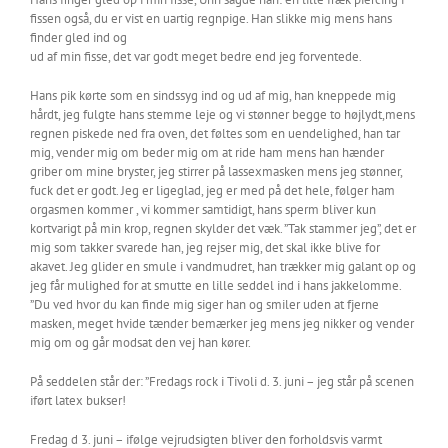
fissen også, du er vist en uartig regnpige. Han slikke mig mens hans
finder gled ind og
ud af min fisse, det var godt meget bedre end jeg forventede.
Hans pik kørte som en sindssyg ind og ud af mig, han kneppede mig
hårdt, jeg fulgte hans stemme leje og vi stønner begge to højlydt,mens
regnen piskede ned fra oven, det føltes som en uendelighed, han tar
mig, vender mig om beder mig om at ride ham mens han hænder
griber om mine bryster, jeg stirrer på lassexmasken mens jeg stønner,
fuck det er godt. Jeg er ligeglad, jeg er med på det hele, følger ham
orgasmen kommer , vi kommer samtidigt, hans sperm bliver kun
kortvarigt på min krop, regnen skylder det væk. ”Tak stammer jeg”, det er
mig som takker svarede han, jeg rejser mig, det skal ikke blive for
akavet. Jeg glider en smule i vandmudret, han trækker mig galant op og
jeg får mulighed for at smutte en lille seddel ind i hans jakkelomme.
”Du ved hvor du kan finde mig siger han og smiler uden at fjerne
masken, meget hvide tænder bemærker jeg mens jeg nikker og vender
mig om og går modsat den vej han kører.
På seddelen står der: ”Fredags rock i Tivoli d. 3. juni – jeg står på scenen
iført latex bukser!
Fredag d 3. juni – ifølge vejrudsigten bliver den forholdsvis varmt