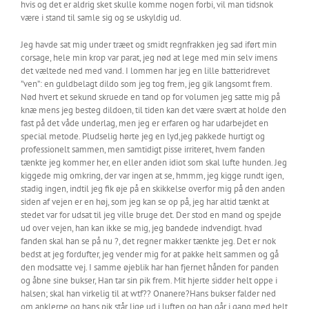
hvis og det er aldrig sket skulle komme nogen forbi, vil man tidsnok
være i stand til samle sig og se uskyldig ud.
Jeg havde sat mig under træet og smidt regnfrakken jeg sad iført min
corsage, hele min krop var parat, jeg nød at lege med min selv imens
det væltede ned med vand. I lommen har jeg en lille batteridrevet
”ven”: en guldbelagt dildo som jeg tog frem, jeg gik langsomt frem.
Nød hvert et sekund skruede en tand op for volumen jeg satte mig på
knæ mens jeg besteg dildoen, til tiden kan det være svært at holde den
fast på det våde underlag, men jeg er erfaren og har udarbejdet en
special metode. Pludselig hørte jeg en lyd,jeg pakkede hurtigt og
professionelt sammen, men samtidigt pisse irriteret, hvem fanden
tænkte jeg kommer her, en eller anden idiot som skal lufte hunden. Jeg
kiggede mig omkring, der var ingen at se, hmmm, jeg kigge rundt igen,
stadig ingen, indtil jeg fik øje på en skikkelse overfor mig på den anden
siden af vejen er en høj, som jeg kan se op på, jeg har altid tænkt at
stedet var for udsat til jeg ville bruge det. Der stod en mand og spejde
ud over vejen, han kan ikke se mig, jeg bandede indvendigt. hvad
fanden skal han se på nu ?, det regner makker tænkte jeg. Det er nok
bedst at jeg fordufter, jeg vender mig for at pakke helt sammen og gå
den modsatte vej. I samme øjeblik har han fjernet hånden for panden
og åbne sine bukser, Han tar sin pik frem. Mit hjerte sidder helt oppe i
halsen; skal han virkelig til at wtf?? Onanere?Hans bukser falder ned
om anklerne og hans pik står lige ud i luften og han går i gang med helt