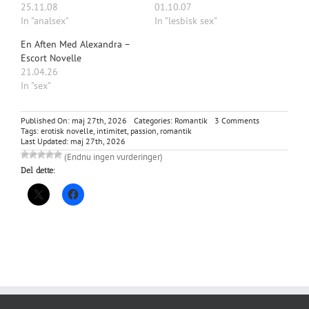
25.11.08
01.10.07
In "analsex"
In "lesbisk sex"
En Aften Med Alexandra –
Escort Novelle
21.04.26
In "sex"
on
Published On: maj 27th, 2026
Categories:
Romantik
3 Comments
Regnen
Tags:
erotisk novelle
,
intimitet
,
passion
,
romantik
på
Last Updated: maj 27th, 2026
ruden
(Endnu ingen vurderinger)
Del dette: