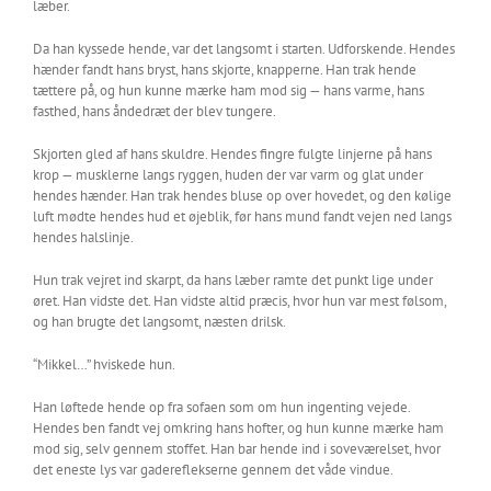
læber.
Da han kyssede hende, var det langsomt i starten. Udforskende. Hendes
hænder fandt hans bryst, hans skjorte, knapperne. Han trak hende
tættere på, og hun kunne mærke ham mod sig — hans varme, hans
fasthed, hans åndedræt der blev tungere.
Skjorten gled af hans skuldre. Hendes fingre fulgte linjerne på hans
krop — musklerne langs ryggen, huden der var varm og glat under
hendes hænder. Han trak hendes bluse op over hovedet, og den kølige
luft mødte hendes hud et øjeblik, før hans mund fandt vejen ned langs
hendes halslinje.
Hun trak vejret ind skarpt, da hans læber ramte det punkt lige under
øret. Han vidste det. Han vidste altid præcis, hvor hun var mest følsom,
og han brugte det langsomt, næsten drilsk.
“Mikkel…” hviskede hun.
Han løftede hende op fra sofaen som om hun ingenting vejede.
Hendes ben fandt vej omkring hans hofter, og hun kunne mærke ham
mod sig, selv gennem stoffet. Han bar hende ind i soveværelset, hvor
det eneste lys var gadereflekserne gennem det våde vindue.