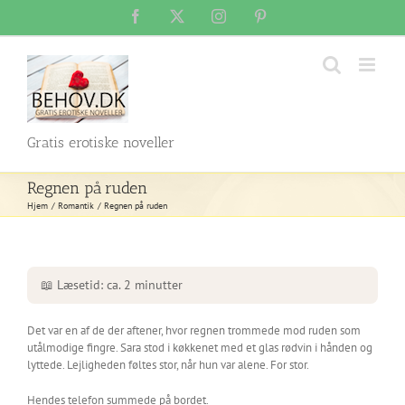
Skip
Facebook
X
Instagram
Pinterest
to
content
Gratis erotiske noveller
Regnen på ruden
Hjem
Romantik
Regnen på ruden
📖 Læsetid: ca. 2 minutter
Det var en af de der aftener, hvor regnen trommede mod ruden som
utålmodige fingre. Sara stod i køkkenet med et glas rødvin i hånden og
lyttede. Lejligheden føltes stor, når hun var alene. For stor.
Hendes telefon summede på bordet.