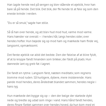
Han lagde hende ned på sengen og blev stående et øjeblik, hvor han
bare så på hende. Det blik. Det blik, der fik hende til at føle sig som den
eneste kvinde i verden.
“Du er så smuk,” sagde han stille.
Så lå han over hende, og alt blev hud mod hud, varme mod varme.
Hans hænder var overalt — i hendes hår, langs hendes sider, over
hendes hofter. Hun bøjede sig op mod ham og mærkede ham finde vej,
langsomt, opmærksomt.
Det første øjeblik var altid det bedste. Den der følelse af at blive fyldt,
af at to kroppe fandt hinanden som brikker, der faldt på plads. Hun
stønnede lavt og greb fat i lagnet.
De fandt en rytme. Langsom først, næsten meditativ, som regnens
tromme mod ruden. Så hurtigere, dybere, mere insisterende. Hans
pande mod hendes, deres åndedræt blandet sammen, hendes negle i
hans ryg.
Hun mærkede det bygge sig op — den der bølge der startede dybt
nede og bredte sig udad som ringe i vand. Hans hånd fandt hendes,
deres fingre flettet sammen over hendes hoved, da hun kom med et