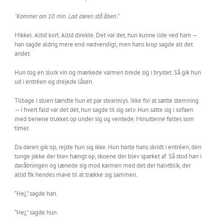
“Kommer om 10 min. Lad døren stå åben.”
Mikkel. Altid kort. Altid direkte. Det var det, hun kunne lide ved ham —
han sagde aldrig mere end nødvendigt, men hans krop sagde alt det
andet.
Hun tog en slurk vin og mærkede varmen brede sig i brystet. Så gik hun
ud i entréen og drejede låsen.
Tilbage i stuen tændte hun et par stearinlys. Ikke for at sætte stemning
— i hvert fald var det det, hun sagde til sig selv. Hun satte sig i sofaen
med benene trukket op under sig og ventede. Minutterne føltes som
timer.
Da døren gik op, rejste hun sig ikke. Hun hørte hans skridt i entréen, den
tunge jakke der blev hængt op, skoene der blev sparket af. Så stod han i
døråbningen og lænede sig mod karmen med det der halvtblik, der
altid fik hendes mave til at trække sig sammen.
“Hej,” sagde han.
“Hej,” sagde hun.