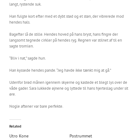
langt, rystende suk.
Han fulgte kort efter med et dybt stød og et støn, der vibrerede mod
hendes hals.
Bagefter lå de stille. Hendes hoved på hans bryst, hans fingre der
langsomt tegnede cirkler på hendes ryg. Regnen var stilnet af til en
sagte tromlen.
“Bliv i nat,” sagde hun.
Han kyssede hendes pande. “Jeg havde ikke tænkt mig at gå.”
Udenfor brød månen igennem skyerne og kastede et blegt lys over de
våde gader. Sara lukkede øjnene og lyttede til hans hjerteslag under sit
øre.
Nogle aftener var bare perfekte.
Related
Utro Kone
Postrummet