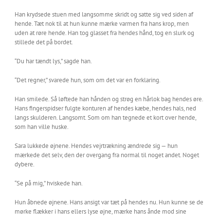
Han krydsede stuen med langsomme skridt og satte sig ved siden af
hende. Tæt nok til at hun kunne mærke varmen fra hans krop, men
uden at røre hende. Han tog glasset fra hendes hånd, tog en slurk og
stillede det på bordet.
“Du har tændt lys,” sagde han.
“Det regner,” svarede hun, som om det var en forklaring.
Han smilede. Så løftede han hånden og strøg en hårlok bag hendes øre.
Hans fingerspidser fulgte konturen af hendes kæbe, hendes hals, ned
langs skulderen. Langsomt. Som om han tegnede et kort over hende,
som han ville huske.
Sara lukkede øjnene. Hendes vejrtrækning ændrede sig — hun
mærkede det selv, den der overgang fra normal til noget andet. Noget
dybere.
“Se på mig,” hviskede han.
Hun åbnede øjnene. Hans ansigt var tæt på hendes nu. Hun kunne se de
mørke flækker i hans ellers lyse øjne, mærke hans ånde mod sine