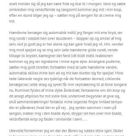
snart melder sig så jeg kan være frisk og klar til i morgen. Vand og sæbe
omkredser mig velduftende og langsomt kommer jeg ind i min krop,
efter en stund stiger jeg op – sætter mig på sengen for at creme mig
ind.
Hænderne bevæger sig automatisk indtil jeg fanger mit ene bryst, ser
mig rundt i lokalet hen over skulderen – stopper op og smiler af mig
selv, ved jo godt jeg er her alene og kan gøre hvad jeg vil. Hm, vender
mig mod spejlet og se mig selv lade hænderne glide rundt, vende
tilbage til brystet, kærtegner det først lidt blidt indtil reaktionen
kommer og jeg ser signalerne i mine egne øjne. Arrangere puderne,
sætter mig godt tilrettet, fortsætter med at lade hænderne vandre,
automatisk skilles mine ben ad og mit køn blotter sig for spejlet. Mine
røde lakerede negle ses tydeligt når de fortsætter derned, cirklende
bevægelser, lette strøg og synet får min vejrtrækning til at blive tungere
nu. Rummet fyldes af mine dybe åndedræt, fantasierne om din krop og
dit ansigt afspilles for mit indre blik, underlivet begynder at give sig,
små sammentrækninger fortælle mine legende fingre hvilket tempo
der er påkrævet, hvad der er på vej… jeg synker sammen i roen på
sengen, svøber mig i den bløde dyne, stryger let hen over min bløde,
velduftende krop og falder i smilende i søvn…..
Ubevidst fornemmer jeg en dør der åbnes og lukkes stille igen, falder