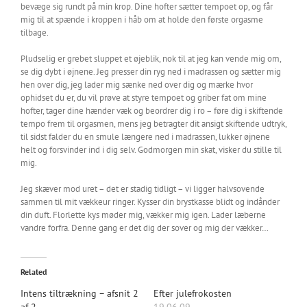
bevæge sig rundt på min krop. Dine hofter sætter tempoet op, og får
mig til at spænde i kroppen i håb om at holde den første orgasme
tilbage.
Pludselig er grebet sluppet et øjeblik, nok til at jeg kan vende mig om,
se dig dybt i øjnene. Jeg presser din ryg ned i madrassen og sætter mig
hen over dig, jeg lader mig sænke ned over dig og mærke hvor
ophidset du er, du vil prøve at styre tempoet og griber fat om mine
hofter, tager dine hænder væk og beordrer dig i ro – føre dig i skiftende
tempo frem til orgasmen, mens jeg betragter dit ansigt skiftende udtryk,
til sidst falder du en smule længere ned i madrassen, lukker øjnene
helt og forsvinder ind i dig selv. Godmorgen min skat, visker du stille til
mig.
Jeg skæver mod uret – det er stadig tidligt – vi ligger halvsovende
sammen til mit vækkeur ringer. Kysser din brystkasse blidt og indånder
din duft. Florlette kys møder mig, vækker mig igen. Lader læberne
vandre forfra. Denne gang er det dig der sover og mig der vækker…
Related
Intens tiltrækning – afsnit 2
Efter julefrokosten