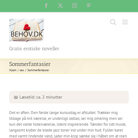
Skip
Facebook
X
Instagram
Pinterest
to
content
Gratis erotiske noveller
Sommerfantasier
Hjem
sex
Sommerfantasier
📖 Læsetid: ca. 2 minutter
Det er aften. Den første lange kursusdag er afsluttet. Trækker mig
tilbage på mit værelse, er underligt rastløs, ser mig omkring men ser
kun det vante hotelværelse, lident inspirerende. Tænder for lidt musik,
langsomt kryber de bløde jazz toner ind under min hud. Fylder karet
med varmt rindende vand, lader min krop sænke sig i håbet om at roen