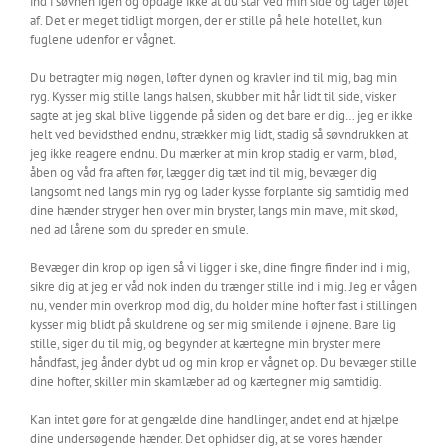
ind i søvnen igen og opdage ikke at du står ved min side og tager tøjet
af. Det er meget tidligt morgen, der er stille på hele hotellet, kun
fuglene udenfor er vågnet.
Du betragter mig nøgen, løfter dynen og kravler ind til mig, bag min
ryg. Kysser mig stille langs halsen, skubber mit hår lidt til side, visker
sagte at jeg skal blive liggende på siden og det bare er dig… jeg er ikke
helt ved bevidsthed endnu, strækker mig lidt, stadig så søvndrukken at
jeg ikke reagere endnu. Du mærker at min krop stadig er varm, blød,
åben og våd fra aften før, lægger dig tæt ind til mig, bevæger dig
langsomt ned langs min ryg og lader kysse forplante sig samtidig med
dine hænder stryger hen over min bryster, langs min mave, mit skød,
ned ad lårene som du spreder en smule.
Bevæger din krop op igen så vi ligger i ske, dine fingre finder ind i mig,
sikre dig at jeg er våd nok inden du trænger stille ind i mig. Jeg er vågen
nu, vender min overkrop mod dig, du holder mine hofter fast i stillingen
kysser mig blidt på skuldrene og ser mig smilende i øjnene. Bare lig
stille, siger du til mig, og begynder at kærtegne min bryster mere
håndfast, jeg ånder dybt ud og min krop er vågnet op. Du bevæger stille
dine hofter, skiller min skamlæber ad og kærtegner mig samtidig.
Kan intet gøre for at gengælde dine handlinger, andet end at hjælpe
dine undersøgende hænder. Det ophidser dig, at se vores hænder