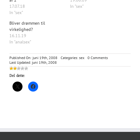
af 2
19.06.09
17.07.18
In "sex"
In "sex"
Bliver drømmen til
virkelighed?
16.11.19
In "analsex"
on
Published On: juni 19th, 2008
Categories:
sex
0 Comments
Sommerfantasier
Last Updated: juni 19th, 2008
Del dette: