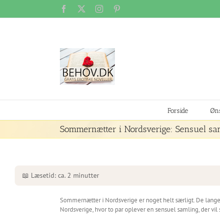
Skip
Facebook
X
Instagram
Pinterest
to
content
Forside
Øns
Sommernætter i Nordsverige: Sensuel sa
📖 Læsetid: ca. 2 minutter
Sommernætter i Nordsverige er noget helt særligt. De lange 
Nordsverige, hvor to par oplever en sensuel samling, der vil 