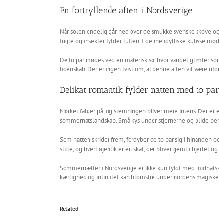
En fortryllende aften i Nordsverige
Når solen endelig går ned over de smukke svenske skove og m
fugle og insekter fylder luften. I denne idylliske kulisse mød
De to par mødes ved en malerisk sø, hvor vandet glimter som 
lidenskab. Der er ingen tvivl om, at denne aften vil være uf
Delikat romantik fylder natten med to par
Mørket falder på, og stemningen bliver mere intens. Der er e
sommernatslandskab. Små kys under stjernerne og blide ber
Som natten skrider frem, fordyber de to par sig i hinanden o
stille, og hvert øjeblik er en skat, der bliver gemt i hjertet 
Sommernætter i Nordsverige er ikke kun fyldt med midnatsso
kærlighed og intimitet kan blomstre under nordens magiske h
Related