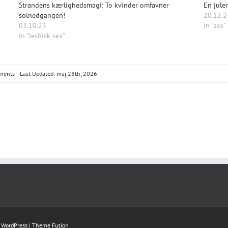
Strandens kærlighedsmagi: To kvinder omfavner
En jule
solnedgangen!
20.12.2
03.10.23
In "sex"
In "lesbisk sex"
on
ments
Last Updated: maj 28th, 2026
Sommernætter
i
Nordsverige:
Sensuel
samling
med
to
par!
y
WordPress
|
Theme Fusion