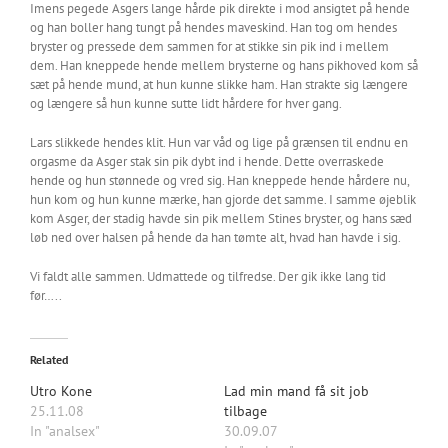
Imens pegede Asgers lange hårde pik direkte i mod ansigtet på hende
og han boller hang tungt på hendes maveskind. Han tog om hendes
bryster og pressede dem sammen for at stikke sin pik ind i mellem
dem. Han kneppede hende mellem brysterne og hans pikhoved kom så
sæt på hende mund, at hun kunne slikke ham. Han strakte sig længere
og længere så hun kunne sutte lidt hårdere for hver gang.
Lars slikkede hendes klit. Hun var våd og lige på grænsen til endnu en
orgasme da Asger stak sin pik dybt ind i hende. Dette overraskede
hende og hun stønnede og vred sig. Han kneppede hende hårdere nu,
hun kom og hun kunne mærke, han gjorde det samme. I samme øjeblik
kom Asger, der stadig havde sin pik mellem Stines bryster, og hans sæd
løb ned over halsen på hende da han tømte alt, hvad han havde i sig.
Vi faldt alle sammen. Udmattede og tilfredse. Der gik ikke lang tid
før…..
Related
Utro Kone
Lad min mand få sit job
25.11.08
tilbage
In "analsex"
30.09.07