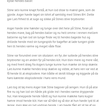
kysse hendes baller.
Stine selv kunne knapt forstå, at hun lod disse to mænd gøre, som de
gjorde. Asger havde taget sin tshirt af samtidig med Stines BH. Dette
gav Lars frihed til at suge og slikke på Stines stive brystvorter.
Asger havde sine hænder og tunge over det hele på Stine, foran på
hendes mave, bag på hendes baller og nu helt omme i revnen mellem
ballerne og han lod sin tunge finde vej til hendes bageste hul og
drillede hende med sin tungespids for bagefter at lade tungen glide
hen til hendes varme og meget våde fisse.
Stine var forundret over sin situtaion: en fyr, der suttede på hendes stive
brystvorter og en anden fyr på hendes klit. Hun blev mere og mere våd,
og med hvert strøg fra Asgers tunge kunne hun mærke sin krop skævle.
Lars kunne mærke hendes krop skælve og vidste, at hans ven var ved at
få hende til at eksplodere. Han trådte et skridt tilbage og kiggede på da
hans kæreste eksploderede i hans vens mund.
Lars tog sit tøj mens Asger trak Stine bagover på sengen. Hun lå på alle
fire nu og han lod sin hårde pik glide ind i hendes varme dryppende
hul. Han kneppede hende hårdt og hun kunne mækrke hans kugler
hamre imod hende klit. Han var så hård og så stor at hun havde lyst til at
skrige, men ikke en lyd undslap hende. Lars havde fået alt sit tøj af og