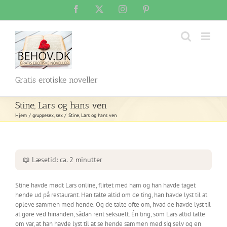
Skip
Facebook
X
Instagram
Pinterest
to
content
Gratis erotiske noveller
Stine, Lars og hans ven
Hjem
gruppesex
sex
Stine, Lars og hans ven
📖 Læsetid: ca. 2 minutter
Stine havde mødt Lars online, flirtet med ham og han havde taget
hende ud på restaurant. Han talte altid om de ting, han havde lyst til at
opleve sammen med hende. Og de talte ofte om, hvad de havde lyst til
at gøre ved hinanden, sådan rent seksuelt. Én ting, som Lars altid talte
om var, at han havde lyst til at se hende sammen med sig selv og en