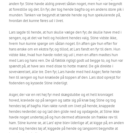
anden fyr. Stine havde aldrig prøvet sådan noget, men hun var begyndt
at forestille sig det. En fyr, der tog hende bagfra og en andens store pik i
munden. Tanken var begyndt at tænde hende og hun spekulerede på,
hvordan det kunne føres ud i livet.
Lars sagde til hende, at hun skulle vælge den fyr, de skulle have med i
sengen, og at det var helt og holdent hendes valg. Stine vidste ikke,
hvem hun kunne spørge om sådan noget. En aften gav hun efter for
hans ønske om en ekstra fyr, og tillod, at Lars fandt en fyr til dem. Hun
vidste ikke, hvad hun havde rodet sig ud i, men en aften mødtes hun
med Lars og hans ven. De så faktisk rigtigt godt ud begge to, og hun var
spændt på, at have sex med disse to hotte mænd. De gik direkte i
soveværelset, alle tre. Den fyr, Lars havde med hed Asger, førte hende
hen til sengen og hun knælede på toppen af den. Lars stod oprejst for
fodenden og kyssede Stine inderligt.
Asger, der var en ret høj fyr med skægstubbe og et helt kronraget
hoved, kravlede op på sengen og satte sig på knæ bag Stine og tog
hendes tøj af bagfra. Han rakte rundt om livet på hende, knappede
hendes nederdel op og lad den glide ned og opdagede, at Stine ikke
havde noget undertøj på og hun dermed afslørede sin frække røv til
ham. Stine kunne se, at Lars’ øjne blev liderlige af, at kigge på, en anden
mand tog hendes tøj af, kiggede på hende og langsomt begyndte at