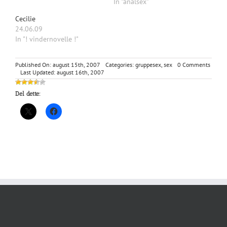
In "analsex"
Cecilie
24.06.09
In "! vindernovelle !"
on
Published On: august 15th, 2007
Categories:
gruppesex
,
sex
0 Comments
Stine,
Last Updated: august 16th, 2007
Lars
og
Del dette:
hans
ven