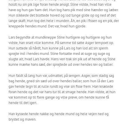
holdt nu sin pik lige foran hende ansigt. Stine vidste, hvad han ville
have og hun gav ham det. Hun tog hans pik med sine hænder og læber.
Hun slikkede det blottede hoved og lod tunge glide op og ned af det
lange skaft. Hun tog det hele i munden. Åh, en pik i fissen og en pik, der
kneppede hendes mund. Det var, hvad hun gjorde.
Lars begyndte at mundkneppe Stine hurtigere og hurtigere og hun
vidste, han snart ville komme. På samme tid satte Asger tempoet op.
Hun suttede så hårdt, hun kunne på Lars og han lod alt sin sperm
sprøjte ind i hendes mund. Stine fortsatte med at suge og suge og
slugte alt, hvad Lars havde. Hans ven trak sin pik ud af hende og Stine
kunne mærke hans sæd, der sprøjtede ud over hendes røv og baller.
Hun faldt så lang hun var, udmattet, på sengen. Asger, som stadig sag
bag hende, gned sin sæd ud over hendes baller, som hun lå der. Lars
gav hende tegn til at rulle rundt og vise sin fisse frem. Han knælede
foran hende og det var hans tur til at smage hende. Han vidste, at hun
var kommet op til flere gange og ville prøve, om hende kunne få
hende til det igen.
Han kyssede hende nakke og hende mund og hele vejen ned og
brystet og maven.