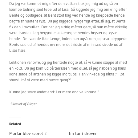
Da jeg var kommet mig efter den vulkan, trak jeg mig ud og så en
kæmpe ladning sæd løbe ud af Lisa. Så kiggede jeg mig omkring efter
Bente og opdagede, at Bent stod bag ved hende og kneppede hende
bagfra af hjertens lyst. Da jeg kiggede nysgerrigt efter, så jeg, at Bente
fik den i røvhullet. Det har jeg aldrig måttet gøre, så hun måtte virkelig
være i stødet. Jeg begyndte at kærtegne hendes bryster og kysse
hende. Det varede ikke længe, inden hun også kom, og snart dryppede
Bents sæd ud af hendes røv mens det sidste af min sæd sivede ud af
Lisas fisse.
Lektionen var ovre, og jeg hentede nogle øl, så vi kunne slappe af med
en kold. Da jeg kom ud på terrassen med øllet, så jeg naboen og hans
kone sidde på altanen og kigge ind til os. Han vinkede og råbte: ”Flot
show! Må vi være med næste gang?”
Kunne jeg svare andet end: I er mere end velkomne!”
Skrevet af Birger
Related
Morfar blev scoret 2
En tur i skoven