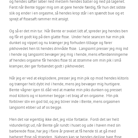
og hendes safter løber ned mellem hendes baller og ned på lagenet.
Først når Bente tigger mig om at gøre hende færdig, får hun det sidste
slik og ender i en orgasme, så hendes krop står i en spændt bue og et
sprøjt af fissesaft rammer mit ansigt.
Og så er det min tur. Når Bente er svalet lidt af, spreder jeg hendes ben
og får et godt kig på den glatte fisse. Under hele seancen har min pik
dunket og vippet og nu krænger jeg forhuden tilbage og fører
pikhovedet hen til hendes drivvåde fisse. Langsomt presser jeg mig ind
i hende og langsomt bevæger jeg mig i hende, mens efterdønningerne
af hendes orgasme får hendes fisse til at stramme om min pik i små
kramper, der gør forbandet godt i pikhovedet.
Når jeg er ved at eksplodere, presser jeg min pik op mod hendes klitoris
og trænger helt dybt ind i hende, mens jeg bevæger mig hurtigere.
Bente vågner igen til dåd ved at mærke min piks dunken og presset
mod klitoris og vi kommer begge i et brag af en orgasme. Min pik
forbliver stiv en god tid, og jeg bliver inde i Bente, mens orgasmen
langsomt ebber ud af os begge.
Men det var egentlig ikke det, jeg ville fortælle. Fordi det ser helt
vidunderligt ud, når Bente går rundt i huset og ude i haven med sin
barberede fisse, har jeg i flere år prøvet at få hende til at gå med
barberet fisse på stranden. Naboen kan se hendes dejlige bare fisse