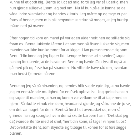
kunne få et godt kig. Bente lo lidt ad mig, fordi jeg var så liderlig, men
hun gjorde alligevel, som jeg bad om. Nu lå hun, så alle kunne se de
våde indre skamlæber og hendes klitoris. Jeg måtte op og tage et par
fotos af hende, men min pik begyndte at stritte så meget, at jeg hurtigt
måtte ned på maven.
Efter nogen tid kom en mand på vor egen alder helt hen og stillede sig
foran os. Bente lukkede lårene lidt sammen så fissen lukkede sig, men
manden var ikke kun kommet for at kigge. Han præsenterede sig som
Bent. ”Min kone og jeg ligger lidt længere henne ad stranden”, sagde
han og forklarede, at de havde set Bente og havde fået lyst til også at
gå med pik og fisse bar på stranden. Nu ville de have råd om, hvordan
man bedst fjernede hårene.
Bente og jeg så på hinanden, og hendes blik sagde tydeligt, at nu havde
jeg en enestående mulighed for en fræk oplevelse. Jeg greb chancen
og sagde til manden, at han og konen var velkomne til at tage med os
hjem. Så skulle vi nok vise dem, hvordan vi gjorde, og så kunne de jo se,
om det var noget for dem. Bent så først lidt overrasket ud, men så
grinede han og spurgte, hvem der så skulle barbere ham. ”Det skal jeg
da”, svarede Bente med et smil, ”hent din kone, så tager vi hjem til os”.
Det overtalte Bent, som skyndte sig tilbage til konen for at forelægge
planen.