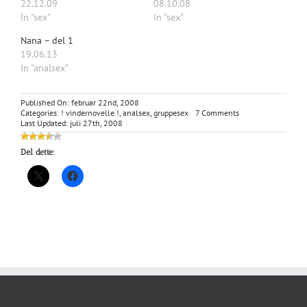
22.12.09
08.10.08
In "sex"
In "sex"
Nana – del 1
19.06.13
In "analsex"
Published On: februar 22nd, 2008
on
Categories:
! vindernovelle !
,
analsex
,
gruppesex
7 Comments
Strandtur
Last Updated: juli 27th, 2008
med
efterspil
Del dette: