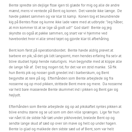
Bente spredte sin dejlige fisse igen til glæde for mig og alle de andre
mænd, mens vi ventede på Bent og konen. Det varede ikke længe. De
havde pakket sammen og var klar til kamp. Konen tog et beundrende
kig på Bentes fisse og kunne ikke lade være med at udbryde: ”Jeg håber,
at min kommer til at se lige så godt ud!” God start! Bente og jeg
skyndte os også at pakke sammen, og snart var vi hjemme ved
havebordet hvor vi alle smed tøjet og gjorde klar til afbehåring.
Bent kom først på operationsbordet. Bente havde aldrig prøvet at
barbere en pik, så det gik lidt langsomt, men hendes erfaring fra selv at
blive studset hjalp hende naturligvis. Hun begyndte med at klippe alle
de lange hår af. Det tog nogen tid, for det var en strid manke. Så fik
hun Bents pik og nosser godt gnedet ind i barberskum, og Bent
begyndte at røre på sig. Efterhånden som Bente arbejdede sig fra
nosserne og op mod pikken, strittede Bent mere og mere. Da nosserne
var helt bare masserede Bente skummet ind i pikken og Bent gav sig
højlydt.
Efterhånden som Bente arbejdede sig op ad pikskaftet syntes pikken at
blive endnu større og se ud som om den ville sprænges. Lige før hun
var nået til de sidste hår tæt under pikhovedet, brølede Bent op og
sendte lange skud af sæd op over sin mave og helt op under hagen.
Bente lo glad og malkede den sidste sæd ud af Bent, som var helt