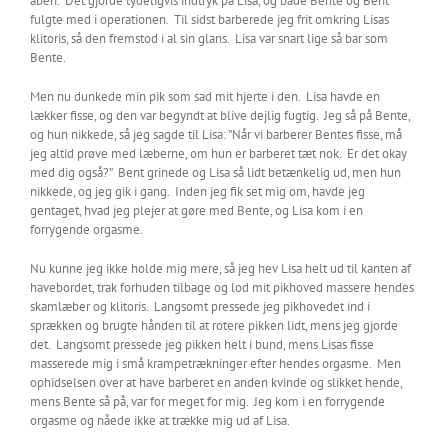
åben. Det gjorde tydeligvis indtryk på Lisa, og både Bente og Bent
fulgte med i operationen. Til sidst barberede jeg frit omkring Lisas
klitoris, så den fremstod i al sin glans. Lisa var snart lige så bar som
Bente.
Men nu dunkede min pik som sad mit hjerte i den. Lisa havde en
lækker fisse, og den var begyndt at blive dejlig fugtig. Jeg så på Bente,
og hun nikkede, så jeg sagde til Lisa: ”Når vi barberer Bentes fisse, må
jeg altid prøve med læberne, om hun er barberet tæt nok. Er det okay
med dig også?” Bent grinede og Lisa så lidt betænkelig ud, men hun
nikkede, og jeg gik i gang. Inden jeg fik set mig om, havde jeg
gentaget, hvad jeg plejer at gøre med Bente, og Lisa kom i en
forrygende orgasme.
Nu kunne jeg ikke holde mig mere, så jeg hev Lisa helt ud til kanten af
havebordet, trak forhuden tilbage og lod mit pikhoved massere hendes
skamlæber og klitoris. Langsomt pressede jeg pikhovedet ind i
sprækken og brugte hånden til at rotere pikken lidt, mens jeg gjorde
det. Langsomt pressede jeg pikken helt i bund, mens Lisas fisse
masserede mig i små krampetrækninger efter hendes orgasme. Men
ophidselsen over at have barberet en anden kvinde og slikket hende,
mens Bente så på, var for meget for mig. Jeg kom i en forrygende
orgasme og nåede ikke at trække mig ud af Lisa.