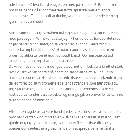
ude i haven, så hvorfor ikke tage den med på stranden? Bare tanken
om at se hende gå rundt med den flotte sprække mellem andre
strandgæster får min pik til at dunke, så jeg har plaget hende igen og
igen, men uden held!
Sidste sommer i august måned må jeg have plaget nok, for Bente gik
med på spøgen. Varmt var det, så jeg fik hende op på havebordet med
et par håndklæder under, og så var vi ellers i gang. Snart var hun
splitterbar og klar til kamp, så vi måtte naturligvis lige igennem en
ordentlig slikketur og et godt og solidt knald. Op min pige og lad
sæden dryppe af, og så af sted til stranden.
Da vi kom til stranden var der god plads mellem folk, så vi fandt et sted,
hvor vi ikke var alt for tæt på andre og smed alt tøjet. Nu da Bente
havde accepteret at vise sin barberede fisse var hun overraskende fri, så
da jeg foreslog, at vi promenerede langs stranden, slog hun straks til.
Jeg skal love for, at hun fik opmærksomhed. Mændenes blikke var
klistrede til hendes bare sprække, og mange gik en omvej for at komme
til at se hende på nært hold.
Efter turen lagde os på vore håndklæder, så Bentes fisse vendte direkte
mod vandkanten – og mod solen – så der var en valfart af mænd. Det
gjorde mig rigtig liderlig at se, hvor meget Bentes fisse tiltrak sig
opmærksomheden, så jeg bad hende om at sprede benene, så alle