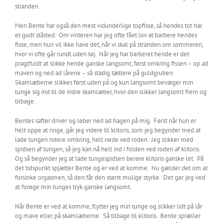
stranden.
Men Bente har også den mest vidunderlige topfisse, så hendes tot har
et godt ståsted. Om vinteren har jeg ofte fået lov at barbere hendes
fisse, men hun vil ikke have det, når vi skal på stranden om sommeren,
hvor vi ofte går rundt uden tøj. Når jeg har barberet hende er det
pragtfuldt at slikke hende ganske langsomt, først omkring fissen – op ad
maven og ned ad lårene – så stadig tættere på guldgruben.
Skamlæberne slikkes først uden på og kun langsomt bevæger min
tunge sig ind til de indre skamlæber, hvor den slikker langsomt frem og
tilbage.
Bentes safter driver og løber ned ad hagen på mig. Først når hun er
helt oppe at ringe, går jeg videre til klitoris, som jeg begynder med at
lade tungen rotere omkring, helt nede ved roden. Jeg slikker med
spidsen af tungen, så jeg kan nå helt ind i folden ved roden af klitoris.
Og så begynder jeg at lade tungespidsen berøre klitoris ganske let. På
det tidspunkt spjætter Bente og er ved at komme. Nu gælder det om at
forsinke orgasmen, så den får den størst mulige styrke. Det gør jeg ved
at forøge min tunges tryk ganske langsomt.
Når Bente er ved at komme, flytter jeg min tunge og slikker lidt på lår
og mave eller på skamlæberne. Så tilbage til klitoris. Bente spræller