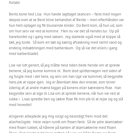
fortabt.
Bents kone hed Lisa. Hun havde iagttaget seancen – først med nogen
skepsis over at se Bent blive behandlet af Bente – men efterhånden var
hun helt optaget og fik blussende kinder. Da Bent kom, så hun ud, som
om hun selv var ved at komme. Men nu var det så hendes tur. Op på
havebordet og i gang med saksen. Jeg startede også med at klippe så
tæt, jeg turde. Så kom en tæt og kærlig afvaskning med varmt vand og
endelig indsæbningen med barberskum. Og så var det ellers i gang
med barberbladet.
Lise var lidt genert, så jeg måtte hele tiden bede hende om at sprede
benene, så jeg kunne komme til. Bent stod splitternøgen ved siden af
og fulgte med i det hele, og selv om han lige var kommet, så begyndte
hans pik at vippe igen. Jeg er åbenbart ikke den eneste, som bliver
liderlig af, at andre mænd kigger på konens eller kærestens fisse. Han
begyndte selv at sige til Lisa om at sprede benene, når hun var ved at
lukke i. Lisas spredte ben og lækre fisse fik min pik til at rejse sig og slå
med hovedet!
Alligevel arbejdede jeg mig roligt og besindigt frem mod det
allerhelligste. Hele vejen rundt om fissen først. Så de ydre skamlæber
med fissen lukket, så hårene på kanten af skamlæberne med fissen