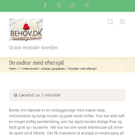
Skip
Facebook
X
Instagram
Pinterest
to
content
Gratis erotiske noveller
Strandtur med efterspil
Hjem
! vindernovelle !
analsex
gruppesex
Strandtur med efterspil
📖 Læsetid: ca. 2 minutter
Bente, min kæreste er en velbygget pige med snæver talje,
mellemstore og tunge bryster og gode brede hofter. Hun har altid haft
en meget kraftig kønsbehåring, som har skjult hendes dejlige fisse og
fyldt godt op i trusserne. Når hun har sine tynde bikinitrusser på, bliver
de spilet ud af hårene. Det får mændene til at kigge en ekstra gang på