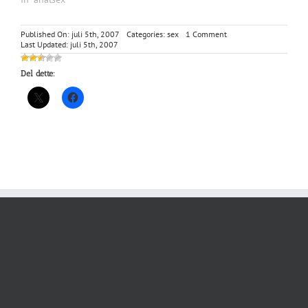
on
Published On: juli 5th, 2007
Categories:
sex
1 Comment
Taget
Last Updated: juli 5th, 2007
i
bogbutikken
Del dette: