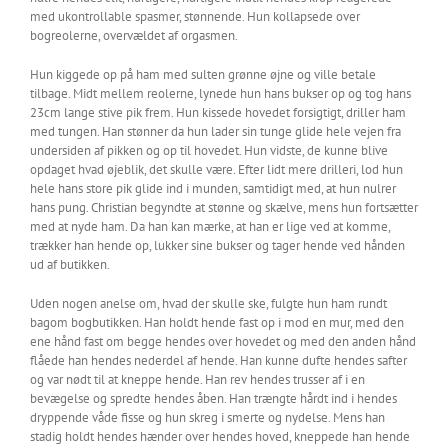
med ukontrollable spasmer, stønnende. Hun kollapsede over
bogreolerne, overvældet af orgasmen.
Hun kiggede op på ham med sulten grønne øjne og ville betale
tilbage. Midt mellem reolerne, lynede hun hans bukser op og tog hans
23cm lange stive pik frem. Hun kissede hovedet forsigtigt, driller ham
med tungen. Han stønner da hun lader sin tunge glide hele vejen fra
undersiden af pikken og op til hovedet. Hun vidste, de kunne blive
opdaget hvad øjeblik, det skulle være. Efter lidt mere drilleri, lod hun
hele hans store pik glide ind i munden, samtidigt med, at hun nulrer
hans pung. Christian begyndte at stønne og skælve, mens hun fortsætter
med at nyde ham. Da han kan mærke, at han er lige ved at komme,
trækker han hende op, lukker sine bukser og tager hende ved hånden
ud af butikken.
Uden nogen anelse om, hvad der skulle ske, fulgte hun ham rundt
bagom bogbutikken. Han holdt hende fast op i mod en mur, med den
ene hånd fast om begge hendes over hovedet og med den anden hånd
flåede han hendes nederdel af hende. Han kunne dufte hendes safter
og var nødt til at kneppe hende. Han rev hendes trusser af i en
bevægelse og spredte hendes åben. Han trængte hårdt ind i hendes
dryppende våde fisse og hun skreg i smerte og nydelse. Mens han
stadig holdt hendes hænder over hendes hoved, kneppede han hende