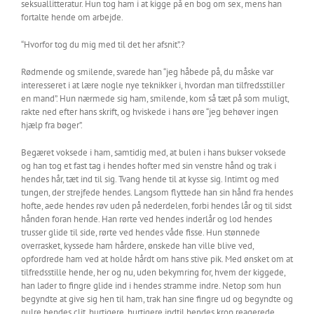
seksuallitteratur. Hun tog ham i at kigge på en bog om sex, mens han
fortalte hende om arbejde.
“Hvorfor tog du mig med til det her afsnit”.?
Rødmende og smilende, svarede han “jeg håbede på, du måske var
interesseret i at lære nogle nye teknikker i, hvordan man tilfredsstiller
en mand”. Hun nærmede sig ham, smilende, kom så tæt på som muligt,
rakte ned efter hans skrift, og hviskede i hans øre “jeg behøver ingen
hjælp fra bøger”.
Begæret voksede i ham, samtidig med, at bulen i hans bukser voksede
og han tog et fast tag i hendes hofter med sin venstre hånd og trak i
hendes hår, tæt ind til sig. Tvang hende til at kysse sig. Intimt og med
tungen, der strejfede hendes. Langsom flyttede han sin hånd fra hendes
hofte, aede hendes røv uden på nederdelen, forbi hendes lår og til sidst
hånden foran hende. Han rørte ved hendes inderlår og lod hendes
trusser glide til side, rørte ved hendes våde fisse. Hun stønnede
overrasket, kyssede ham hårdere, ønskede han ville blive ved,
opfordrede ham ved at holde hårdt om hans stive pik. Med ønsket om at
tilfredsstille hende, her og nu, uden bekymring for, hvem der kiggede,
han lader to fingre glide ind i hendes stramme indre. Netop som hun
begyndte at give sig hen til ham, trak han sine fingre ud og begyndte og
nulre hendes clit, hurtigere, hurtigere indtil hendes krop reagerede