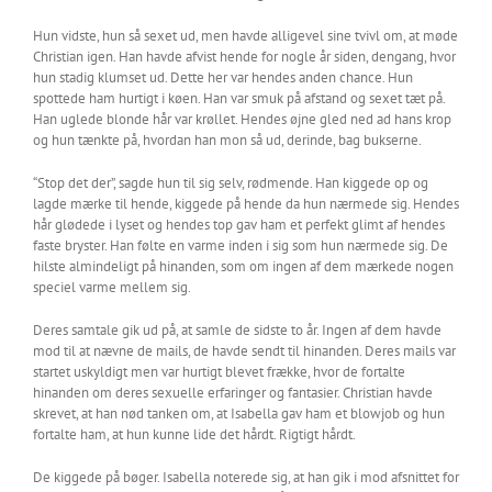
Hun vidste, hun så sexet ud, men havde alligevel sine tvivl om, at møde
Christian igen. Han havde afvist hende for nogle år siden, dengang, hvor
hun stadig klumset ud. Dette her var hendes anden chance. Hun
spottede ham hurtigt i køen. Han var smuk på afstand og sexet tæt på.
Han uglede blonde hår var krøllet. Hendes øjne gled ned ad hans krop
og hun tænkte på, hvordan han mon så ud, derinde, bag bukserne.
“Stop det der”, sagde hun til sig selv, rødmende. Han kiggede op og
lagde mærke til hende, kiggede på hende da hun nærmede sig. Hendes
hår glødede i lyset og hendes top gav ham et perfekt glimt af hendes
faste bryster. Han følte en varme inden i sig som hun nærmede sig. De
hilste almindeligt på hinanden, som om ingen af dem mærkede nogen
speciel varme mellem sig.
Deres samtale gik ud på, at samle de sidste to år. Ingen af dem havde
mod til at nævne de mails, de havde sendt til hinanden. Deres mails var
startet uskyldigt men var hurtigt blevet frække, hvor de fortalte
hinanden om deres sexuelle erfaringer og fantasier. Christian havde
skrevet, at han nød tanken om, at Isabella gav ham et blowjob og hun
fortalte ham, at hun kunne lide det hårdt. Rigtigt hårdt.
De kiggede på bøger. Isabella noterede sig, at han gik i mod afsnittet for