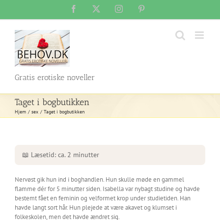
Skip
Facebook
X
Instagram
Pinterest
to
content
Gratis erotiske noveller
Taget i bogbutikken
Hjem
sex
Taget i bogbutikken
📖 Læsetid: ca. 2 minutter
Nervøst gik hun ind i boghandlen. Hun skulle møde en gammel
flamme dér for 5 minutter siden. Isabella var nybagt studine og havde
bestemt fået en feminin og velformet krop under studietiden. Han
havde langt sort hår. Hun plejede at være akavet og klumset i
folkeskolen, men det havde ændret sig.