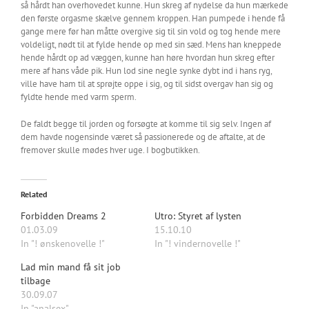
så hårdt han overhovedet kunne. Hun skreg af nydelse da hun mærkede
den første orgasme skælve gennem kroppen. Han pumpede i hende få
gange mere før han måtte overgive sig til sin vold og tog hende mere
voldeligt, nødt til at fylde hende op med sin sæd. Mens han kneppede
hende hårdt op ad væggen, kunne han høre hvordan hun skreg efter
mere af hans våde pik. Hun lod sine negle synke dybt ind i hans ryg,
ville have ham til at sprøjte oppe i sig, og til sidst overgav han sig og
fyldte hende med varm sperm.
De faldt begge til jorden og forsøgte at komme til sig selv. Ingen af
dem havde nogensinde været så passionerede og de aftalte, at de
fremover skulle mødes hver uge. I bogbutikken.
Related
Forbidden Dreams 2
Utro: Styret af lysten
01.03.09
15.10.10
In "! ønskenovelle !"
In "! vindernovelle !"
Lad min mand få sit job
tilbage
30.09.07
In "analsex"