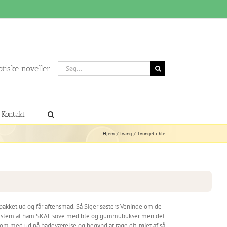
Søg
otiske noveller
efter:
Kontakt
Hjem
tvang
Tvunget i ble
pakket ud og får aftensmad. Så Siger søsters Veninde om de
 har bestem at ham SKAL sove med ble og gummubukser men det
r kom med ud på badeværelse og begynd at tage dit. tøjet af så