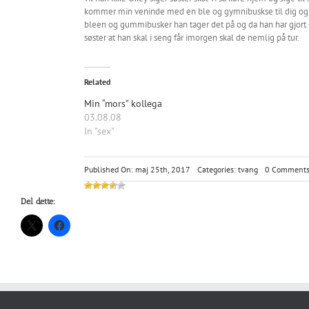
kommer min veninde med en ble og gymnibuskse til dig og 
bleen og gummibusker han tager det på og da han har gjort det
søster at han skal i seng får imorgen skal de nemlig på tur.
Related
Min “mors” kollega
03.08.08
In "sex"
Published On: maj 25th, 2017
Categories:
tvang
0 Comment
Del dette: