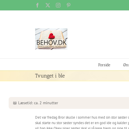
Skip
Facebook
X
Instagram
Pinterest
to
content
Forside
Øns
Tvunget i ble
📖 Læsetid: ca. 2 minutter
Det var fredag Bror skulle i sommer hus med sin stor søster
skal starte nu stor søster syndes det er en god ide og kal
vil han ikke Okey siger søster skal vi så køre hjem og sige t