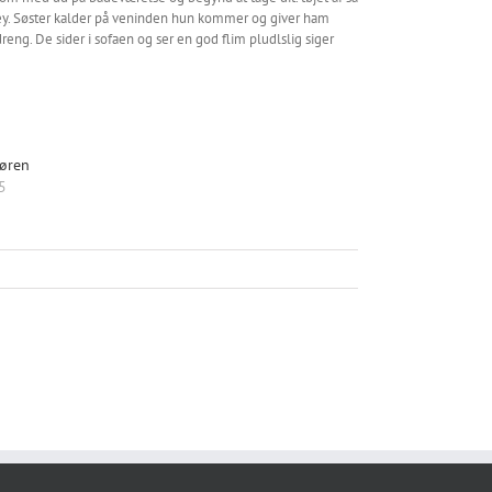
ey. Søster kalder på veninden hun kommer og giver ham
reng. De sider i sofaen og ser en god flim pludlslig siger
øren
5