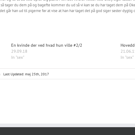
så tager du dem på og bagefte kommer du ud så vi kan se du har taget dem på Ok
 går han ud til pigerne før at vise at han har taget det på god siger søster dygtig d
En kvinde der ved hvad hun ville #2/2
Hovedd
29.09.18
21.06.1
In "sex"
In "sex"
on
s
Last Updated: maj 25th, 2017
Tvunget
i
ble