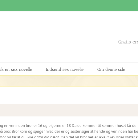
Gratis er
k en sex novelle
Indsend sex novelle
Om denne side
 og en veninden bror er 16 og pigerne er 18 Da de kommer til sommer huset får de 
der på bror. Bror kom og spøger hvad der er og søster siger at hende og veninden
il mor og far at du ikke opfør dig pænt. Men det vil bror heller ikke Okey siger søste