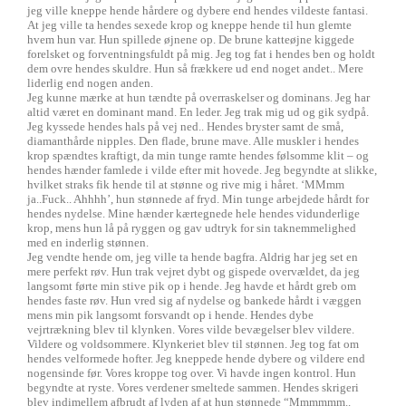
jeg ville kneppe hende hårdere og dybere end hendes vildeste fantasi.
At jeg ville ta hendes sexede krop og kneppe hende til hun glemte
hvem hun var. Hun spillede øjnene op. De brune katteøjne kiggede
forelsket og forventningsfuldt på mig. Jeg tog fat i hendes ben og holdt
dem ovre hendes skuldre. Hun så frækkere ud end noget andet.. Mere
liderlig end nogen anden.
Jeg kunne mærke at hun tændte på overraskelser og dominans. Jeg har
altid været en dominant mand. En leder. Jeg trak mig ud og gik sydpå.
Jeg kyssede hendes hals på vej ned.. Hendes bryster samt de små,
diamanthårde nipples. Den flade, brune mave. Alle muskler i hendes
krop spændtes kraftigt, da min tunge ramte hendes følsomme klit – og
hendes hænder famlede i vilde efter mit hovede. Jeg begyndte at slikke,
hvilket straks fik hende til at stønne og rive mig i håret. ‘MMmm
ja..Fuck.. Ahhhh’, hun stønnede af fryd. Min tunge arbejdede hårdt for
hendes nydelse. Mine hænder kærtegnede hele hendes vidunderlige
krop, mens hun lå på ryggen og gav udtryk for sin taknemmelighed
med en inderlig stønnen.
Jeg vendte hende om, jeg ville ta hende bagfra. Aldrig har jeg set en
mere perfekt røv. Hun trak vejret dybt og gispede overvældet, da jeg
langsomt førte min stive pik op i hende. Jeg havde et hårdt greb om
hendes faste røv. Hun vred sig af nydelse og bankede hårdt i væggen
mens min pik langsomt forsvandt op i hende. Hendes dybe
vejrtrækning blev til klynken. Vores vilde bevægelser blev vildere.
Vildere og voldsommere. Klynkeriet blev til stønnen. Jeg tog fat om
hendes velformede hofter. Jeg kneppede hende dybere og vildere end
nogensinde før. Vores kroppe tog over. Vi havde ingen kontrol. Hun
begyndte at ryste. Vores verdener smeltede sammen. Hendes skrigeri
blev indimellem afbrudt af lyden af at hun stønnede “Mmmmmm..