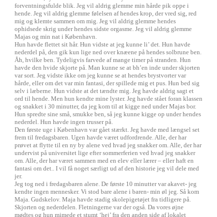
forventningsfulde blik. Jeg vil aldrig glemme min hårde pik oppe i
hende. Jeg vil aldrig glemme følelsen af hendes krop, der vred sig, red
mig og klemte sammen om mig. Jeg vil aldrig glemme hendes
ophidsede skrig under hendes sidste orgasme. Jeg vil aldrig glemme
Majas og min nat i København.
Hun havde flettet sit hår. Hun vidste at jeg kunne li’ det. Hun havde
nederdel på, den gik kun lige ned over knæene på hendes solbrune ben.
Åh, hvilke ben. Tydeligvis farvede af mange timer på stranden. Hun
havde den hvide skjorte på. Man kunne se at bh’en inde under skjorten
var sort. Jeg vidste ikke om jeg kunne se at hendes brystvorter var
hårde, eller om det var min fantasi, der spillede mig et pus. Hun bed sig
selv i læberne. Hun vidste at det tændte mig. Jeg havde aldrig sagt et
ord til hende. Men hun kendte mine lyster. Jeg havde stået foran klassen
og snakket i 30 minutter, da jeg kom til at kigge ned under Majas bor.
Hun spredte sine små, smukke ben, så jeg kunne kigge op under hendes
nederdel. Hun havde ingen trusser på.
Den første uge i København var gået stærkt. Jeg havde med længsel set
frem til fredagsbaren. Ugen havde været udfordrende. Alle, der har
prøvet at flytte til en ny by alene ved hvad jeg snakker om. Alle, der har
undervist på universitet lige efter sommerferien ved hvad jeg snakker
om. Alle, der har været sammen med en elev eller lærer – eller haft en
fantasi om det.. I vil få noget særligt ud af den historie jeg vil dele med
jer.
Jeg tog ned i fredagsbaren alene. De første 10 minutter var akavet- jeg
kendte ingen mennesker. Vi stod bare alene i baren- min øl jeg. Så kom
Maja. Gudskelov. Maja havde stadig skolepigetøjet fra tidligere på.
Skjorten og nederdelen. Fletningerne var der også. Da vores øjne
mødtes og hun mimede et stumt ‘hej’ fra den anden side af lokalet