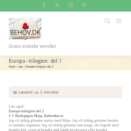
Skip
Facebook
X
Instagram
Pinterest
to
content
Gratis erotiske noveller
Europa-trilogien: del 1
Hjem
sex
Europa-trilogien: del 1
📖 Læsetid: ca. 2 minutter
Læs også:
Europa-trilogien del 2
# 1 Skolepigen Maja, København
Jeg vil aldrig glemme natten med Maja. Jeg vil aldrig glemme hendes
to smukke orgasmer. Jeg vil aldrig glemme min tunge, der legede med
hendes klit, synet af hendes små hårde brystvorter eller hendes