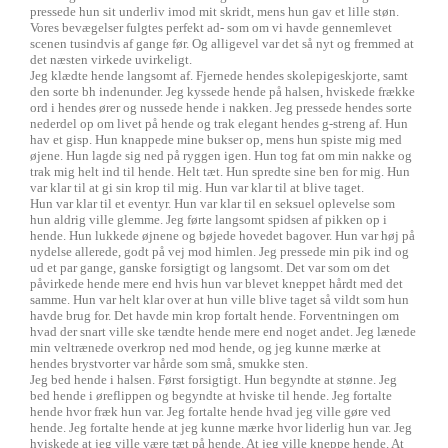
pressede hun sit underliv imod mit skridt, mens hun gav et lille støn.
Vores bevægelser fulgtes perfekt ad- som om vi havde gennemlevet
scenen tusindvis af gange før. Og alligevel var det så nyt og fremmed at
det næsten virkede uvirkeligt.
Jeg klædte hende langsomt af. Fjernede hendes skolepigeskjorte, samt
den sorte bh indenunder. Jeg kyssede hende på halsen, hviskede frække
ord i hendes ører og nussede hende i nakken. Jeg pressede hendes sorte
nederdel op om livet på hende og trak elegant hendes g-streng af. Hun
hav et gisp. Hun knappede mine bukser op, mens hun spiste mig med
øjene. Hun lagde sig ned på ryggen igen. Hun tog fat om min nakke og
trak mig helt ind til hende. Helt tæt. Hun spredte sine ben for mig. Hun
var klar til at gi sin krop til mig. Hun var klar til at blive taget.
Hun var klar til et eventyr. Hun var klar til en seksuel oplevelse som
hun aldrig ville glemme. Jeg førte langsomt spidsen af pikken op i
hende. Hun lukkede øjnene og bøjede hovedet bagover. Hun var høj på
nydelse allerede, godt på vej mod himlen. Jeg pressede min pik ind og
ud et par gange, ganske forsigtigt og langsomt. Det var som om det
påvirkede hende mere end hvis hun var blevet kneppet hårdt med det
samme. Hun var helt klar over at hun ville blive taget så vildt som hun
havde brug for. Det havde min krop fortalt hende. Forventningen om
hvad der snart ville ske tændte hende mere end noget andet. Jeg lænede
min veltrænede overkrop ned mod hende, og jeg kunne mærke at
hendes brystvorter var hårde som små, smukke sten.
Jeg bed hende i halsen. Først forsigtigt. Hun begyndte at stønne. Jeg
bed hende i øreflippen og begyndte at hviske til hende. Jeg fortalte
hende hvor fræk hun var. Jeg fortalte hende hvad jeg ville gøre ved
hende. Jeg fortalte hende at jeg kunne mærke hvor liderlig hun var. Jeg
hviskede at jeg ville være tæt på hende. At jeg ville kneppe hende. At