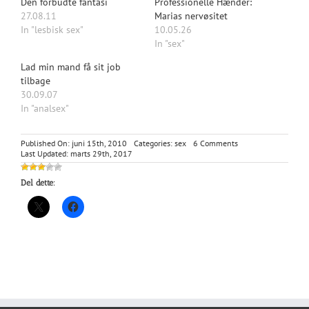
Den forbudte fantasi
Professionelle Hænder:
27.08.11
Marias nervøsitet
In "lesbisk sex"
10.05.26
In "sex"
Lad min mand få sit job
tilbage
30.09.07
In "analsex"
on
Published On: juni 15th, 2010
Categories:
sex
6 Comments
Europa-
Last Updated: marts 29th, 2017
trilogien:
del
Del dette:
1