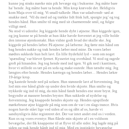
kunne jeg straks mærke min pik bevæge sig i bukserne. Jeg måtte bare
ha’ hende. Jeg måtte bare ta hende. Min krop krævede det. Heldigvis
kom Maja over til mig. Vi small-talkede. Hun var udadvendt- sød at
snakke med. ‘Vil du med ud og trække lidt frisk luft, spurgte jeg’ og tog
hendes hånd. Hun smilte til mig med sit charmerende smil, og fulgte
villigt med.
Nu stod vi udenfor. Jeg kiggede hende dybt i øjnene. Hun kiggede igen,
og jeg kunne se på hende at hun ikke havde forventet at jeg ville holde
den intense øjenkontakt. Hun vidste godt hvad der skulle ske. Jeg
kiggede på hendes læber. På øjnene. på læberne. Jeg førte min hånd om
bag hendes nakke og trak hendes læber mod mine. Da vores læber
mødtes sukkede hun helt lavt. En lille frydefuld lyd – som om noget
‘spænding’ var blevet fjernet. Kysseriet tog overhånd. Vi stod og ragede
groft på hinanden. Jeg tog hende med ind igen. Vi gik ned i kantinen,
hvor vi stillede os tæt på en sofa og make-outede. Hun tændte mig. Jeg
længtes efter hende. Hendes kærtegn og hendes læber… Hendes lækre
19-årige krop.
Jeg kastede hende ned på sofaen. Hun stønnede lavt af forventning. Jeg
lod min ene hånd glide op under den hvide skjorte. Hun smilte og
trykkede sig ind til mig, da min hånd fandt hendes ene store bryst. Jeg
begyndte at massere hendes bryster. Hun sukkede af nydelse og
forventning. Jeg knappede hendes skjorte op. Hendes opspillede
mørkebrune øjne kiggede på mig som om de var i en slags trance. Hvis
nogen havde stået lige ved siden af os og råbt af os, havde vi
sandsynligvis ikke registreret det. Der var intet andet end os i verden.
Kun os og vores eventyr. Hun flåede min skjorte af i en voldsom
bevægelse, der fik knapperne til at flyve til alle sider. Jeg lagde mig på
siden og trak hende hårdt ind til mig. Med en instinktiv bevægelse