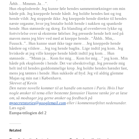
Århh… Mmmm..Ja…”.
Hun eksploderede. Jeg kunne føle hendes sammentrækninger om min
hårde pik. Jeg kneppede hende hårdt. Jeg holdte hendes fast og tog
hende vildt. Jeg stoppede ikke. Jeg kneppede hende direkte til hendes
næste orgasme, hvor jeg brutalte holdt hende i nakken og spankede
hende. Hun stønnede og skreg. En blanding af overdreven lykke og
fortvivlelse over så ekstreme følelser. Jeg pressede hende helt ned på
maven mens jeg blev ved med at kneppe hende.. “Åhhh.. Mm,..
Fuuuck..”.. Hun kunne snart ikke tage mere… Jeg kneppede hende
hårdere og vildere… Jeg tog hende bagfra.. Lige indtil jeg kom.. Jeg
hviskede at jeg ville kneppe hende hårdt indtil jeg kom… Hun
stønnede… “Mmm ja… Kom for mig… Kom for mig…” jeg kom.. Min
hårde pik eksplorede i hende. Det var ubeskriveligt. Jeg pressede mig
helt ind til hendes guddommelige krop. Jeg holdte hendes hænder fast,
mens jeg tømtes i hende. Hun sukkede af fryd. Jeg vil aldrig glemme
Majas og min nat i København.
Skrevet af Kevin
Den næste novelle kommer til at handle om natten i Paris. Hvis I har
nogle ønsker til tema eller bestemte fantasier I kunne tænke jer at læse
om, så modtager jeg gerne ønsker og feedback på
mysecretstories@googlemail.com
eller i kommentarfeltet nedenunder.
Læs også:
Europa-trilogien del 2
Related