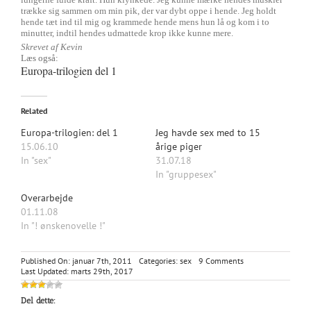
trække sig sammen om min pik, der var dybt oppe i hende. Jeg holdt
hende tæt ind til mig og krammede hende mens hun lå og kom i to
minutter, indtil hendes udmattede krop ikke kunne mere.
Skrevet af Kevin
Læs også:
Europa-trilogien del 1
Related
Europa-trilogien: del 1
Jeg havde sex med to 15
15.06.10
årige piger
In "sex"
31.07.18
In "gruppesex"
Overarbejde
01.11.08
In "! ønskenovelle !"
on
Published On: januar 7th, 2011
Categories:
sex
9 Comments
Europa-
Last Updated: marts 29th, 2017
trilogien:
del
Del dette:
2