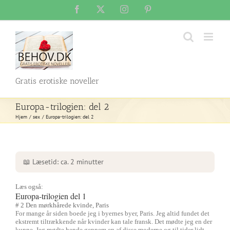
Skip
Facebook
X
Instagram
Pinterest
to
content
Gratis erotiske noveller
Europa-trilogien: del 2
Hjem
sex
Europa-trilogien: del 2
📖 Læsetid: ca. 2 minutter
Læs også:
Europa-trilogien del 1
# 2 Den mørkhårede kvinde, Paris
For mange år siden boede jeg i byernes byer, Paris. Jeg altid fundet det
ekstremt tiltrækkende når kvinder kan tale fransk. Det mødte jeg en der
kunne. Jeg mødte hende gennem en af disse moderne og til tider lidt