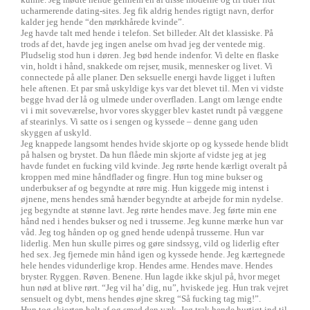
ucharmerende dating-sites. Jeg fik aldrig hendes rigtigt navn, derfor
kalder jeg hende “den mørkhårede kvinde”.
Jeg havde talt med hende i telefon. Set billeder. Alt det klassiske. På
trods af det, havde jeg ingen anelse om hvad jeg der ventede mig.
Pludselig stod hun i døren. Jeg bød hende indenfor. Vi delte en flaske
vin, holdt i hånd, snakkede om rejser, musik, mennesker og livet. Vi
connectede på alle planer. Den seksuelle energi havde ligget i luften
hele aftenen. Et par små uskyldige kys var det blevet til. Men vi vidste
begge hvad der lå og ulmede under overfladen. Langt om længe endte
vi i mit soveværelse, hvor vores skygger blev kastet rundt på væggene
af stearinlys. Vi satte os i sengen og kyssede – denne gang uden
skyggen af uskyld.
Jeg knappede langsomt hendes hvide skjorte op og kyssede hende blidt
på halsen og brystet. Da hun flåede min skjorte af vidste jeg at jeg
havde fundet en fucking vild kvinde. Jeg rørte hende kærligt overalt på
kroppen med mine håndflader og fingre. Hun tog mine bukser og
underbukser af og begyndte at røre mig. Hun kiggede mig intenst i
øjnene, mens hendes små hænder begyndte at arbejde for min nydelse.
jeg begyndte at stønne lavt. Jeg rørte hendes mave. Jeg førte min ene
hånd ned i hendes bukser og ned i trusserne. Jeg kunne mærke hun var
våd. Jeg tog hånden op og gned hende udenpå trusserne. Hun var
liderlig. Men hun skulle pirres og gøre sindssyg, vild og liderlig efter
hed sex. Jeg fjernede min hånd igen og kyssede hende. Jeg kærtegnede
hele hendes vidunderlige krop. Hendes arme. Hendes mave. Hendes
bryster. Ryggen. Røven. Benene. Hun lagde ikke skjul på, hvor meget
hun nød at blive rørt. “Jeg vil ha’ dig, nu”, hviskede jeg. Hun trak vejret
sensuelt og dybt, mens hendes øjne skreg “Så fucking tag mig!”.
Hun tog skjorten helt af og smed den væk. Jeg trak hende hurtigt ind til