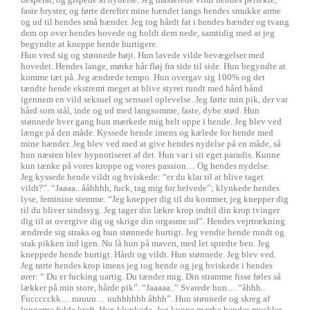
faste bryster, og førte derefter mine hænder langs hendes smukke arme
og ud til hendes små hænder. Jeg tog hårdt fat i hendes hænder og tvang
dem op over hendes hovede og holdt dem nede, samtidig med at jeg
begyndte at kneppe hende hurtigere.
Hun vred sig og stønnede højt. Hun lavede vilde bevægelser med
hovedet. Hendes lange, mørke hår fløj fra side til side. Hun begyndte at
komme tæt på. Jeg ændrede tempo. Hun overgav sig 100% og det
tændte hende ekstremt meget at blive styret rundt med hård hånd
igennem en vild seksuel og sensuel oplevelse. Jeg førte min pik, der var
hård som stål, inde og ud med langsomme, faste, dybe stød. Hun
stønnede hver gang hun mærkede mig helt oppe i hende. Jeg blev ved
længe på den måde. Kyssede hende imens og kælede for hende med
mine hænder. Jeg blev ved med at give hendes nydelse på en måde, så
hun næsten blev hypnotiseret af det. Hun var i sit eget paradis. Kunne
kun tænke på vores kroppe og vores passion… Og hendes nydelse.
Jeg kyssede hende vildt og hviskede: “er du klar til at blive taget
vildt?”. “Jaaaa.. ååhhhh, fuck, tag mig for helvede”; klynkede hendes
lyse, feminine stemme. “Jeg knepper dig til du kommer, jeg knepper dig
til du bliver sindssyg. Jeg tager din lækre krop indtil din krop tvinger
dig til at overgive dig og skrige din orgasme ud”. Hendes vejrtrækning
ændrede sig straks og hun stønnede hurtigt. Jeg vendte hende rundt og
stak pikken ind igen. Nu lå hun på maven, med let spredte ben. Jeg
kneppede hende hurtigt. Hårdt og vildt. Hun stønnede. Jeg blev ved.
Jeg rørte hendes krop imens jeg tog hende og jeg hviskede i hendes
ører: “ Du er fucking uartig. Du tænder mig. Din stramme fisse føles så
lækker på min store, hårde pik”. “Jaaaaa..” Svarede hun… “åhhh..
Fuccccckk… nuuuu… uuhhhhhh åhhh”. Hun stønnede og skreg af
lungerne fulde kraft. Hun klynkede. Jeg kunne mærke hendes muskler