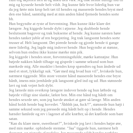
mig og kyssede hende helt vildt. Jeg kunne føle hvor liderlig hun var
da jeg førte min krop helt tæt til hendes og masserede hendes bryst med
den ene hånd, samtidig med at min anden hånd fjernede hendes sorte
bh.
Hun begyndte at ryste af forventning. Hun kunne ikke klare det
længere. Jeg kiggede hende dybt i øjnene. Jeg skubbede hende
beslutsomt bagover og trak bukserne af hende. Jeg kunne næsten høre
hendes tanker juble af ren begejstring. Jeg trak langsomt hendes sorte
trusser af. Helt langsomt. Det pirrede hende og gjorde hende ti gange
mere liderlig. Jeg lagde mig indover hende. Hun begyndte at stønne,
selvom hun endnu ikke kunne mærke min pik.
Jeg kiggede i hendes store, forventningsfulde, mørke katteøjne. Hun
bøjede nakken hårdt tilbage og gispede i samme sekund som hun
mærkede mig. Alle muskler i hendes krop spændtes og hun åndede ud
med et stort, lykkeligt suk. “Gør med mig hvad hun vil”, hviskede hun,
nærmest tiggende. Min store venstre hånd masserede hendes ene bryst
hårdt, imens min jernhårde pik langsomt gled ind og ud. Hun stønnede
lavt og trak vejret helt dybt.
Jeg lænede min overkrop længere indover hende og hun løftede og
bøjede villigt sine slanke, lækre ben. Min ene hånd tog hårdt om
hendes sexede røv, som jeg havde ønsket at gøre så længe. Min anden
hånd holdt hende bag hovedet. “Åhhhh jaa, fuck!!”, stønnede hun højt i
samme sekund som jeg pressede mig hårdt helt op i hende. Hendes
hænder famlede og rev i lagenet af alle kræfter, så det krøllede som bare
satan.
“Kan du klare mere, sweetheart?”, hviskede jeg lavt i hendes højre øre,
med min mørke. ophidsede stemme. “Jaa” tiggede hun, nærmest helt
desperat, og gispede af nydelse. Jeg masserede vildt hendes perfekte,